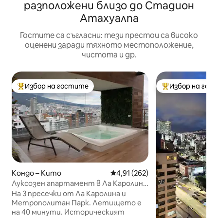
разположени близо до Стадион
Атахуалпа
Гостите са съгласни: тези престои са високо
оценени заради тяхното местоположение,
чистота и др.
Избор на гостите
Избор на гос
Най-популярен избор на гостите
Най-популярен 
Кондо – Кито
Средна оценка: 4,91 от 5, 262
4,91 (262)
Луксозен апартамент в Ла Каролина
с първокласна гледка
На 3 пресечки от Ла Каролина и
Метрополитан Парк. Летището е
на 40 минути. Историческият