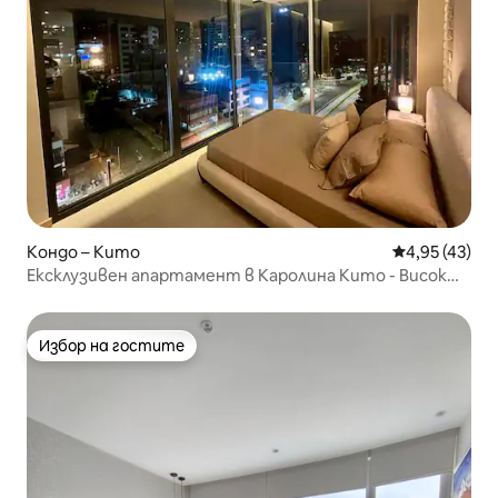
Кондо – Кито
Средна оценк
4,95 (43)
Ексклузивен апартамент в Каролина Кито - Висок
етаж
Избор на гостите
Избор на гостите