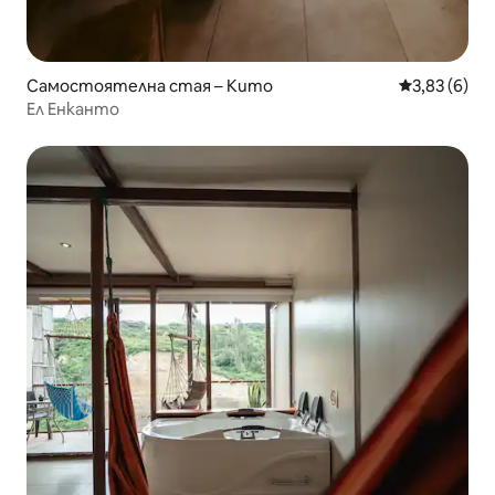
Самостоятелна стая – Кито
Средна оцен
3,83 (6)
Ел Енканто