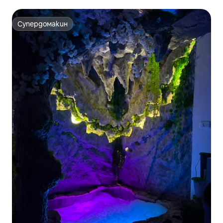
Супердомакин
Супердомакин