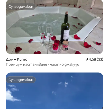
Супердомакин
Супердомакин
Дом – Кито
Средна оценк
4,58 (33)
Премиум настаняване - частно джакузи
Супердомакин
Супердомакин