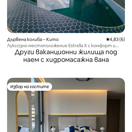
Дървена колиба – Кито
Средна оцен
4,83 (6)
Луксозно местоположение Estrella X с комфорт и
Други ваканционни жилища под
гледка
наем с хидромасажна вана
Избор на гостите
Избор на гостите