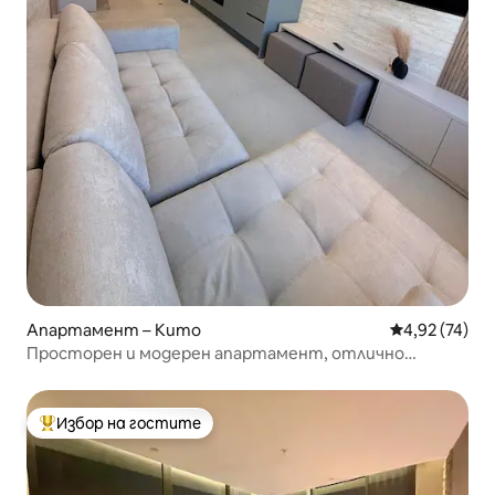
Апартамент – Кито
Средна оценк
4,92 (74)
Просторен и модерен апартамент, отлично
местоположение
Избор на гостите
Най-популярен избор на гостите