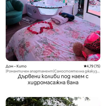
Дом – Кито
Средна оценк
4,79 (75)
|Романтичен апартамент|Самостоятелна джакузи
Дървени колиби под наем с
вана и изглед към Кито
хидромасажна вана