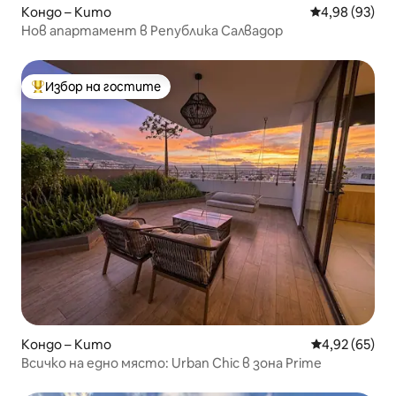
Кондо – Кито
Средна оценк
4,98 (93)
Нов апартамент в Република Салвадор
Избор на гостите
Най-популярен избор на гостите
Кондо – Кито
Средна оценк
4,92 (65)
Всичко на едно място: Urban Chic в зона Prime