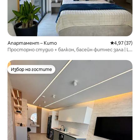
Апартамент – Кито
Средна оценк
4,97 (37)
Просторно студио + балкон, басейн·фитнес зала | La
Carolina
Избор на гостите
Избор на гостите