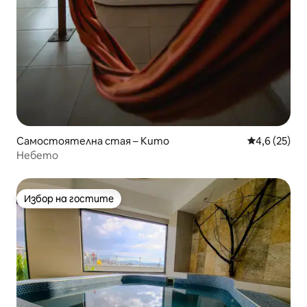
Самостоятелна стая – Кито
Средна оцен
4,6 (25)
Небето
Избор на гостите
Избор на гостите