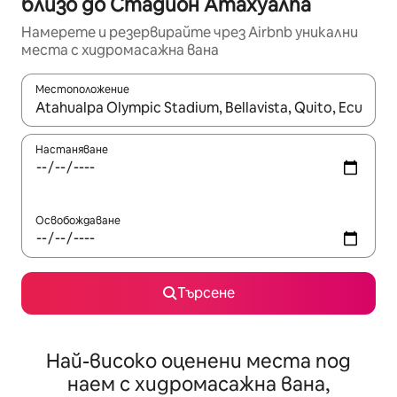
близо до Стадион Атахуалпа
Намерете и резервирайте чрез Airbnb уникални
места с хидромасажна вана
Местоположение
Когато резултатите се покажат, използвайте клавишите 
Настаняване
Освобождаване
Търсене
Най-високо оценени места под
наем с хидромасажна вана,