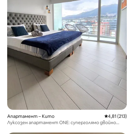
Апартамент – Кито
Средна оценка
4,81 (213)
Луксозен апартамент ONE: суперголямо двойно
легло и зашеметяваща гледка към вулкана