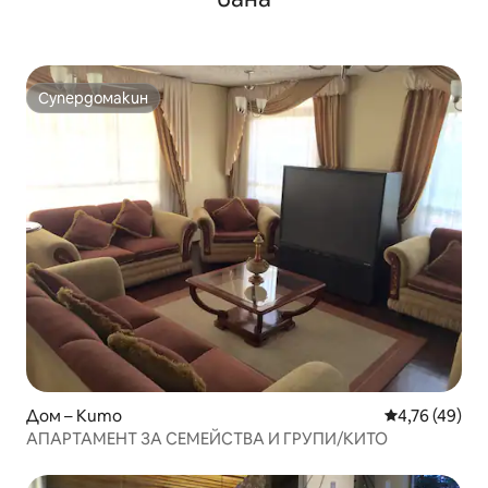
Супердомакин
Супердомакин
Дом – Кито
Средна оценк
4,76 (49)
АПАРТАМЕНТ ЗА СЕМЕЙСТВА И ГРУПИ/КИТО