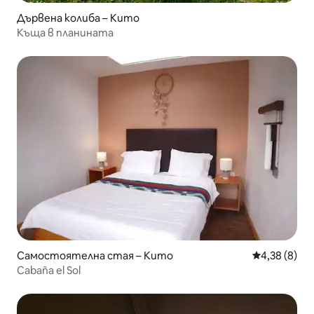
Дървена колиба – Кито
Къща в планината
Самостоятелна стая – Кито
Средна оцен
4,38 (8)
Cabaña el Sol