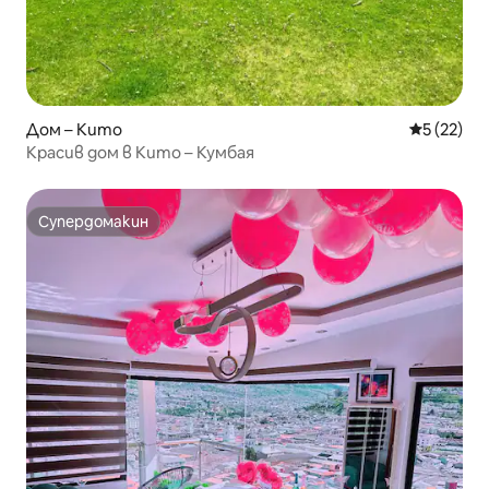
Дом – Кито
Средна оц
5 (22)
Красив дом в Кито – Кумбая
Супердомакин
Супердомакин