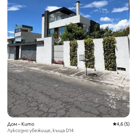
Дом – Кито
Средна оце
4,6 (5)
Луксозно убежище, къща D14