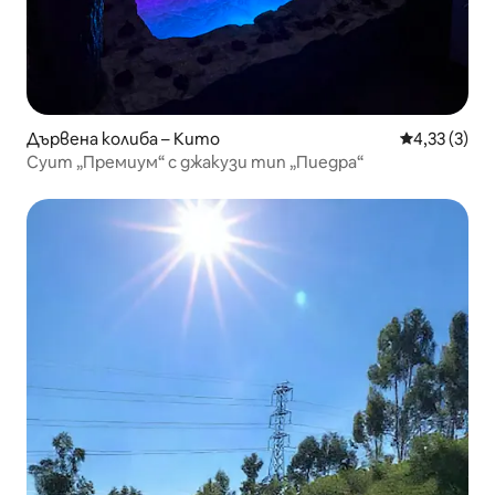
Дървена колиба – Кито
Средна оцен
4,33 (3)
Суит „Премиум“ с джакузи тип „Пиедра“