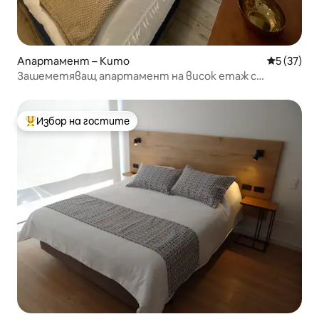
Апартамент – Кито
Средна оц
5 (37)
Зашеметяващ апартамент на висок етаж с
панорамна гледка
Избор на гостите
Най-популярен избор на гостите