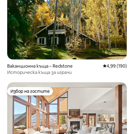
Ваканционна къща – Redstone
Средна оценка
4,99 (190)
Историческа къща за играчи
Избор на гостите
Избор на гостите