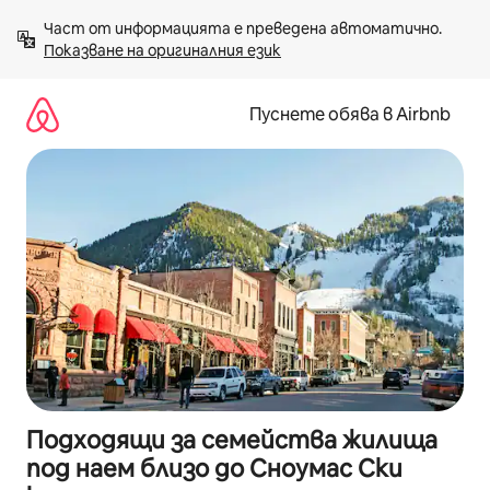
Пропускане
Част от информацията е преведена автоматично. 
към
Показване на оригиналния език
съдържанието
Пуснете обява в Airbnb
Подходящи за семейства жилища
под наем близо до Сноумас Ски