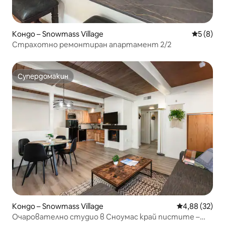
Кондо – Snowmass Village
Средна о
5 (8)
Страхотно ремонтиран апартамент 2/2
Супердомакин
Супердомакин
Кондо – Snowmass Village
Средна оценк
4,88 (32)
Очарователно студио в Сноумас край пистите –