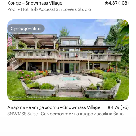
Кондо – Snowmass Village
Средна оценка
4,87 (108)
Pool + Hot Tub Access! Ski Lovers Studio
Супердомакин
Супердомакин
Апартамент за гости – Snowmass Village
Средна оценк
4,79 (76)
SNWMSS Suite~Самостоятелна хидромасажна вана~
2 спални/2 бани/6 места за спане