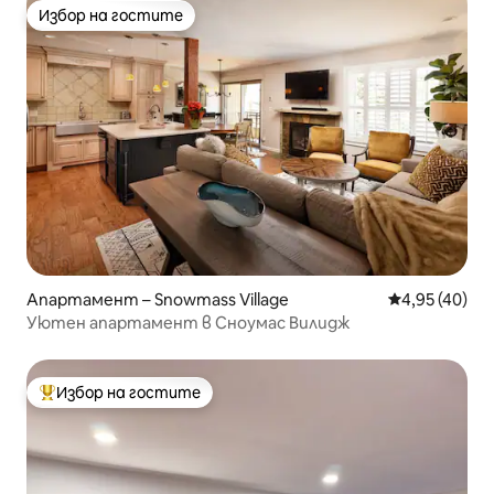
Избор на гостите
Избор на гостите
Апартамент – Snowmass Village
Средна оценк
4,95 (40)
Уютен апартамент в Сноумас Вилидж
Избор на гостите
Най-популярен избор на гостите