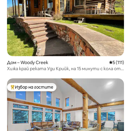
Дом – Woody Creek
Средна оце
5 (111)
Хижа край реката Уди Крийк, на 15 минути с кола от
Аспен!
Избор на гостите
Най-популярен избор на гостите