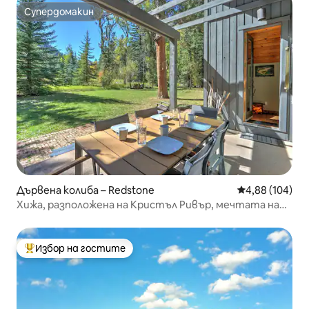
Супердомакин
Супердомакин
Дървена колиба – Redstone
Средна оценка
4,88 (104)
Хижа, разположена на Кристъл Ривър, мечтата на
рибарите
Избор на гостите
Най-популярен избор на гостите