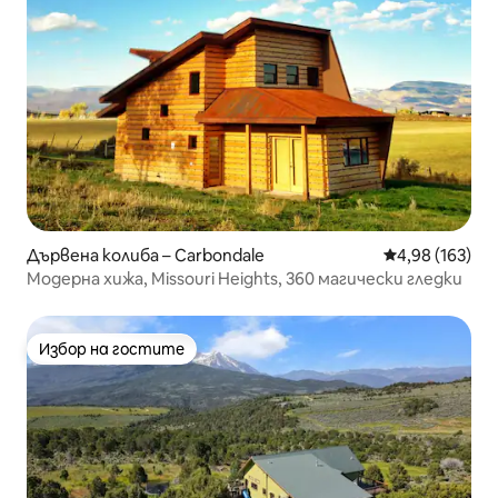
Дървена колиба – Carbondale
Средна оценка
4,98 (163)
Модерна хижа, Missouri Heights, 360 магически гледки
Избор на гостите
Избор на гостите