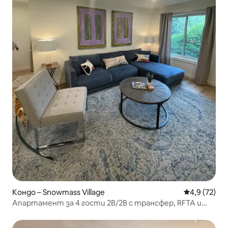
Кондо – Snowmass Village
Средна оцен
4,9 (72)
Апартамент за 4 гости 2B/2B с трансфер, RFTA и
асансьор Assay!