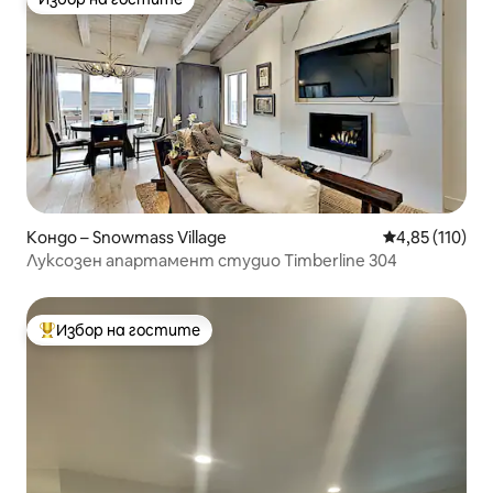
Избор на гостите
Кондо – Snowmass Village
Средна оценка
4,85 (110)
Луксозен апартамент студио Timberline 304
Избор на гостите
Най-популярен избор на гостите