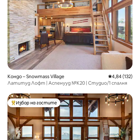
Кондо – Snowmass Village
Средна оценка
4,84 (132)
Латитуд Лофт | Аспенууд №K20 | Студио/1 спалня
Избор на гостите
Най-популярен избор на гостите