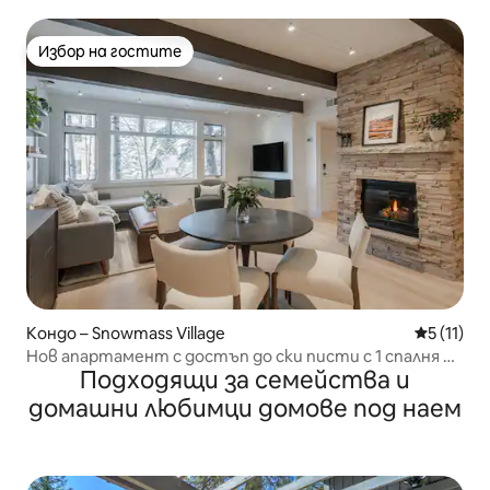
излезте навън!
Избор на гостите
Избор на гостите
Кондо – Snowmass Village
Средна оц
5 (11)
Нов апартамент с достъп до ски писти с 1 спалня и
Подходящи за семейства и
удобства в курорта
домашни любимци домове под наем