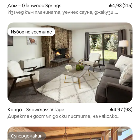
Дом – Glenwood Springs
Средна оценка
4,93 (215)
Изглед към планината, уелнес сауна, джакузи,
домашни любимци, вътрешен двор с барбекю
Избор на гостите
Избор на гостите
Кондо – Snowmass Village
Средна оценк
4,97 (98)
Директен достъп до ски пистите, на няколко
крачки от базовото село, с басейн!
Супердомакин
Супердомакин