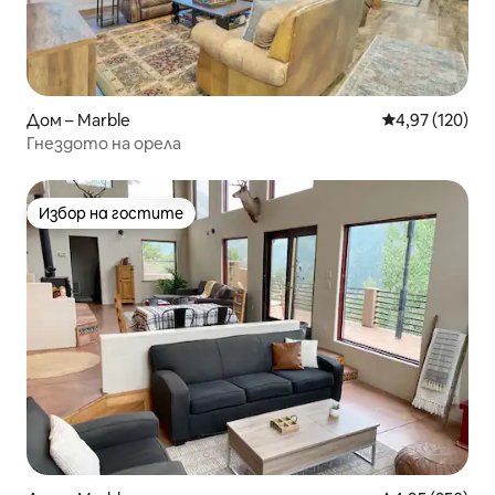
Дом – Marble
Средна оценка
4,97 (120)
Гнездото на орела
Избор на гостите
Избор на гостите