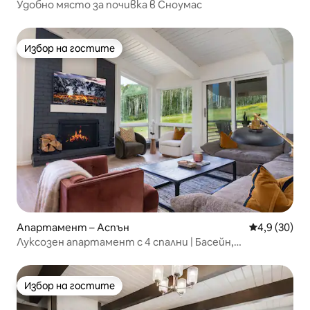
Удобно място за почивка в Сноумас
Избор на гостите
Избор на гостите
Апартамент – Аспън
Средна оцен
4,9 (30)
Луксозен апартамент с 4 спални | Басейн,
хидромасажна вана и гледка към планината!
Избор на гостите
Избор на гостите