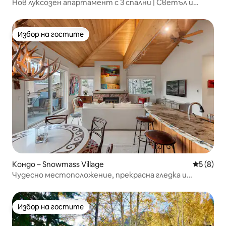
Нов луксозен апартамент с 3 спални | Светъл и
модерен | На пешеходно разстояние от града
Избор на гостите
Избор на гостите
Кондо – Snowmass Village
Средна о
5 (8)
Чудесно местоположение, прекрасна гледка и
ремонт!
Избор на гостите
Избор на гостите