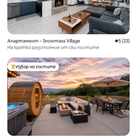
Апартамент – Snowmass Village
Средна оц
5 (23)
На кратко разстояние от ски пистите
Избор на гостите
Най-популярен избор на гостите