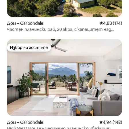
Дом – Carbondale
Средна оценка
4,88 (174)
Частен планински рай, 20 акра, с капацитет над
14 спални места
Избор на гостите
Избор на гостите
Дом – Carbondale
Средна оценка
4,94 (142)
High West House – уединено планинско убежище