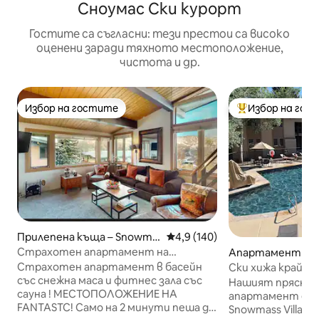
Сноумас Ски курорт
Гостите са съгласни: тези престои са високо
оценени заради тяхното местоположение,
чистота и др.
Избор на гостите
Избор на гос
Избор на гостите
Най-популярен 
Прилепена къща – Snowma
Средна оценка: 4,9 от 5, 140
4,9 (140)
ss Village
Страхотен апартамент на
Апартамент – S
ПОСЛЕДНИЯ етаж!Страхотни
Village
Страхотен апартамент в басейн
Ски хижа край о
гледки. До всичко се стига пеша
със снежна маса и фитнес зала със
склон
Нашият прясно 
сауна ! МЕСТОПОЛОЖЕНИЕ НА
апартамент е д
FANTASTC! Само на 2 минути пеша до
Snowmass Village. Наскор