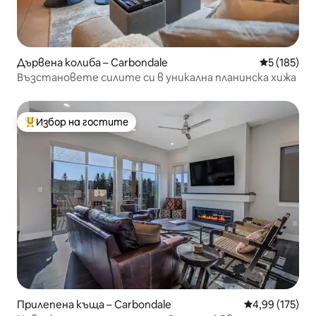
Дървена колиба – Carbondale
Средна оце
5 (185)
Възстановете силите си в уникална планинска хижа
Избор на гостите
Най-популярен избор на гостите
Прилепена къща – Carbondale
Средна оценка
4,99 (175)