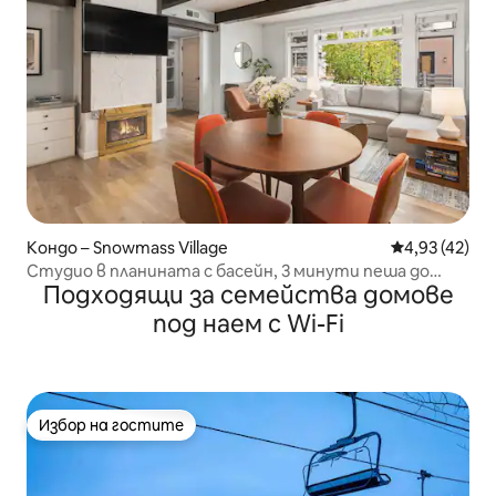
Кондо – Snowmass Village
Средна оценк
4,93 (42)
Студио в планината с басейн, 3 минути пеша до
Подходящи за семейства домове
планината
под наем с Wi-Fi
Избор на гостите
Избор на гостите