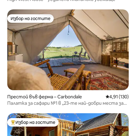
Избор на гостите
Избор на гостите
Престой във ферма – Carbondale
Средна оценка
4,91 (130)
Палатка за сафари №1 в „23-те най-добри места за
глемпинг в САЩ“
Избор на гостите
Най-популярен избор на гостите