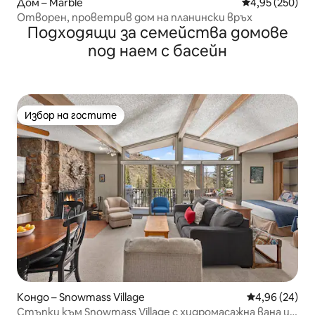
Дом – Marble
Средна оценка
4,95 (250)
Отворен, проветрив дом на планински връх
Подходящи за семейства домове
под наем с басейн
Избор на гостите
Избор на гостите
Кондо – Snowmass Village
Средна оценк
4,96 (24)
Стъпки към Snowmass Village с хидромасажна вана и