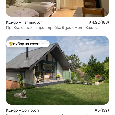
Кондо – Hannington
Средна оценка
4,92 (183)
Привлекателна пристройка в зашеметяващо
селско местоположение
Избор на гостите
Най-популярен избор на гостите
Кондо – Compton
Средна оце
5 (139)