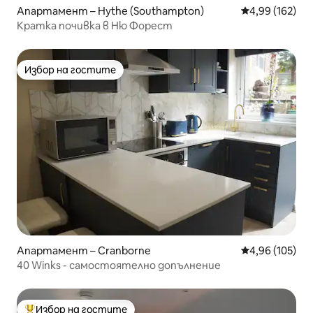
Апартамент – Hythe (Southampton)
Средна оценка
4,99 (162)
Кратка почивка в Ню Форест
Избор на гостите
Избор на гостите
Апартамент – Cranborne
Средна оценка
4,96 (105)
40 Winks - самостоятелно допълнение
Избор на гостите