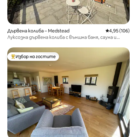
Дървена колиба – Medstead
Средна оценка
4,95 (106)
Луксозна дървена колиба с външна баня, сауна и
камина
Избор на гостите
Най-популярен избор на гостите