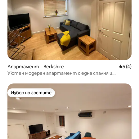
Апартамент – Berkshire
Средна о
5 (4)
Уютен модерен апартамент с една спалня и
разтегателен диван
Избор на гостите
Избор на гостите