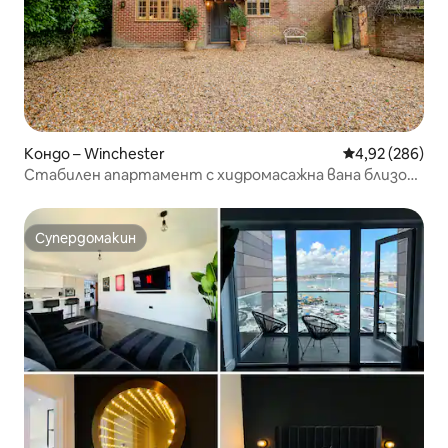
Кондо – Winchester
Средна оценка
4,92 (286)
Стабилен апартамент с хидромасажна вана близо
до Уинчестър
Супердомакин
Супердомакин