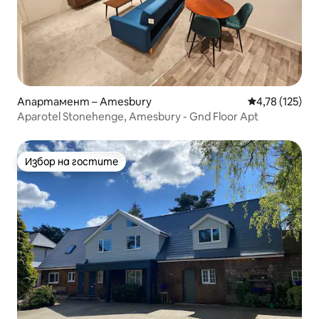
Апартамент – Amesbury
Средна оценка
4,78 (125)
Aparotel Stonehenge, Amesbury - Gnd Floor Apt
Избор на гостите
Избор на гостите