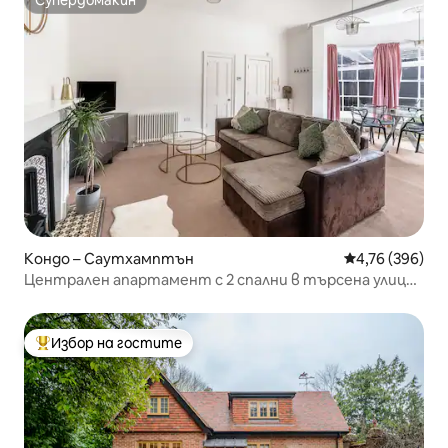
Супердомакин
Супердомакин
Кондо – Саутхамптън
Средна оценка
4,76 (396)
Централен апартамент с 2 спални в търсена улица
4
Избор на гостите
Най-популярен избор на гостите