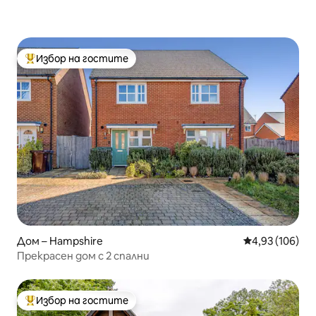
Избор на гостите
Най-популярен избор на гостите
Дом – Hampshire
Средна оценка
4,93 (106)
Прекрасен дом с 2 спални
Избор на гостите
Най-популярен избор на гостите