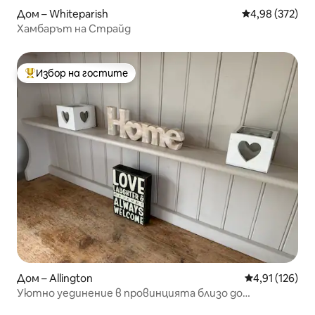
Дом – Whiteparish
Средна оценка
4,98 (372)
Хамбарът на Страйд
Избор на гостите
Най-популярен избор на гостите
Дом – Allington
Средна оценка
4,91 (126)
Уютно уединение в провинцията близо до
Стоунхендж и Солсбъри