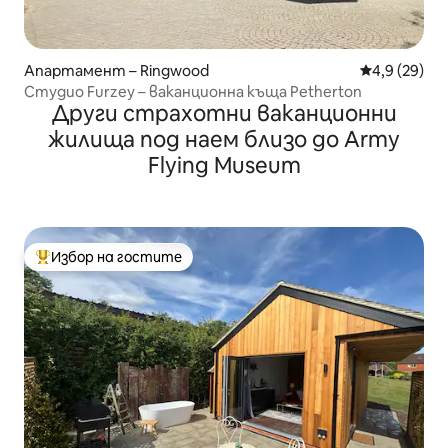
Апартамент – Ringwood
Средна оцен
4,9 (29)
Студио Furzey – ваканционна къща Petherton
Други страхотни ваканционни
жилища под наем близо до Army
Flying Museum
Избор на гостите
Най-популярен избор на гостите