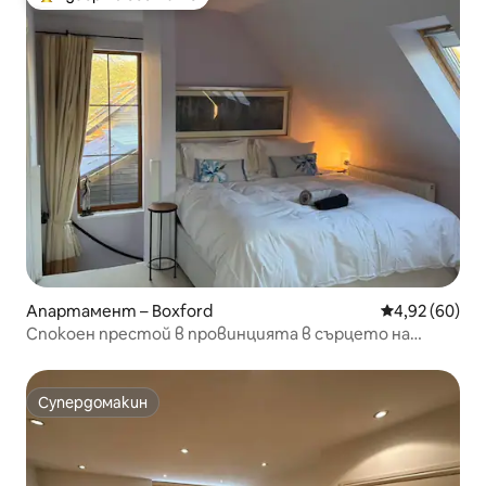
Най-популярен избор на гостите
Апартамент – Boxford
Средна оценк
4,92 (60)
Спокоен престой в провинцията в сърцето на
страната на конете
Супердомакин
Супердомакин