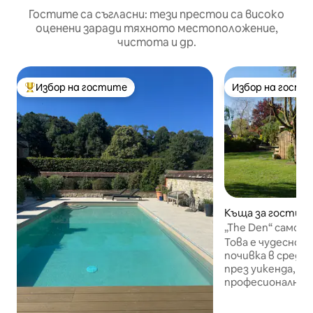
Гостите са съгласни: тези престои са високо
оценени заради тяхното местоположение,
чистота и др.
Избор на гостите
Избор на гости
Най-популярен избор на гостите
Избор на гости
Къща за гости – 
allop
„The Den“ само
пристройство с 
Това е чудесно 
почивка в среда
през уикенда, ид
професионално т
настаняване в с
седмицата, за д