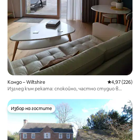
Кондо – Wiltshire
Средна оценка
4,97 (226)
Изглед към реката: спокойно, частно студио в
Солсбъри
Избор на гостите
Избор на гостите