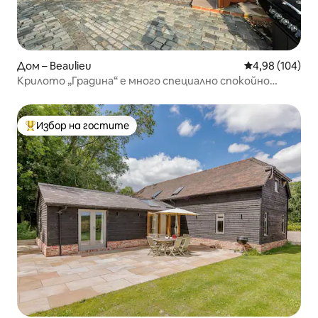
Дом – Beaulieu
Средна оценка
4,98 (104)
Крилото „Градина“ е много специално спокойно
място
Избор на гостите
Най-популярен избор на гостите