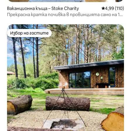
Ваканционна къща – Stoke Charity
Средна оценка
4,99 (110)
Прекрасна кратка почивка в провинцията само на 10
минути от Уинчестър
Избор на гостите
Избор на гостите