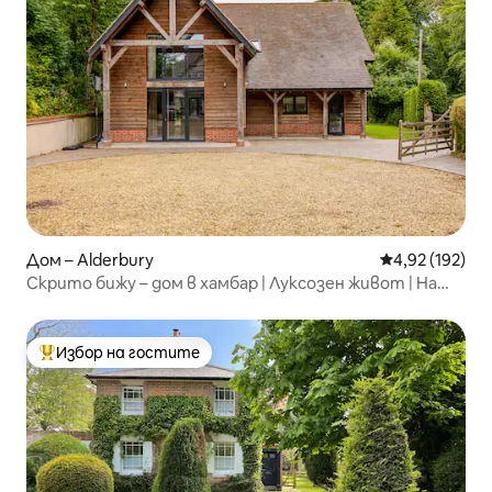
Дом – Alderbury
Средна оценка
4,92 (192)
Скрито бижу – дом в хамбар | Луксозен живот | На
минути от града
Избор на гостите
Най-популярен избор на гостите