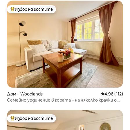
Избор на гостите
Най-популярен избор на гостите
Дом – Woodlands
Средна оценка
4,96 (112)
Семейно уединение в гората – на няколко крачки от
Полтънс Парк
Избор на гостите
Най-популярен избор на гостите