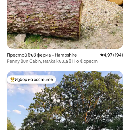
Престой във ферма – Hampshire
Средна оценка
4,97 (194)
Penny Bun Cabin, малка къща в Ню Форест
Избор на гостите
Най-популярен избор на гостите