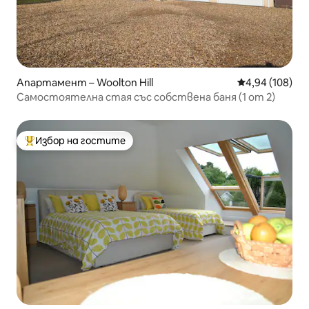
Апартамент – Woolton Hill
Средна оценка
4,94 (108)
Самостоятелна стая със собствена баня (1 от 2)
Избор на гостите
Най-популярен избор на гостите