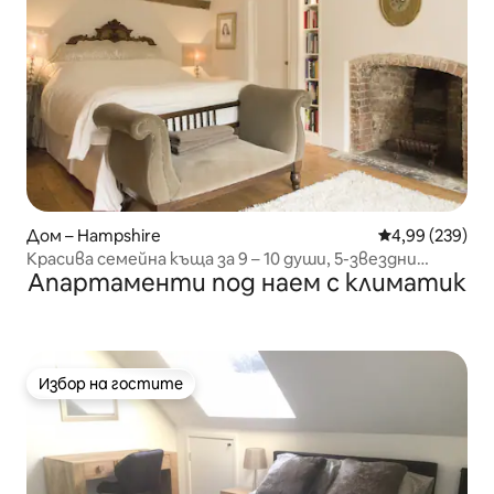
Дом – Hampshire
Средна оценка
4,99 (239)
Красива семейна къща за 9 – 10 души, 5-звездни
Апартаменти под наем с климатик
отзиви
Избор на гостите
Избор на гостите