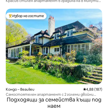
Красив стилен апартамент в градина на 8 минути
от Уинчестър
Избор на гостите
Най-популярен избор на гостите
Кондо – Beaulieu
Средна оценка
4,88 (187)
Самостоятелен апартамент с 2 големи двойни
Подходящи за семейства къщи под
легла в 11 акра гориста местност
наем