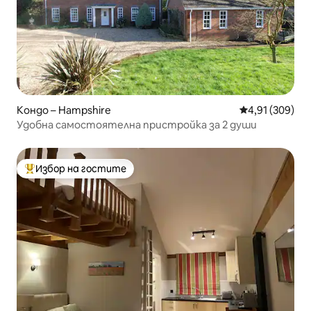
Кондо – Hampshire
Средна оценка
4,91 (309)
Удобна самостоятелна пристройка за 2 души
Избор на гостите
Най-популярен избор на гостите