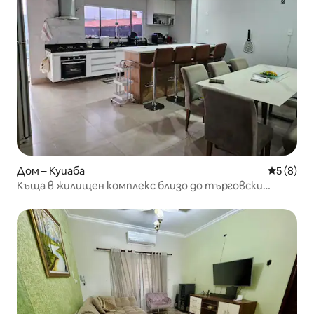
Дом – Куиаба
Средна о
5 (8)
Къща в жилищен комплекс близо до търговски
център Estação