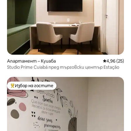
Апартамент – Куиаба
Средна оценк
4,96 (25)
Studio Prime Cuiabá пред търговски център Estação
Избор на гостите
Най-популярен избор на гостите