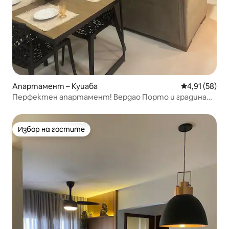
Апартамент – Куиаба
Средна оценк
4,91 (58)
Перфектен апартамент! Вердао Порто и градина
CBA
Избор на гостите
Избор на гостите