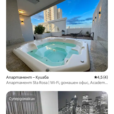
Апартамент – Куиаба
Средна оце
4,5 (4)
Апартамент Sta Rosa | Wi-Fi, домашен офис, Academia
e +
Супердомакин
Супердомакин