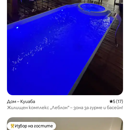
Дом – Куиаба
Средна оц
5 (17)
Жилищен комплекс „Леблон“ – зона за гурме и басейн!
Избор на гостите
Най-популярен избор на гостите