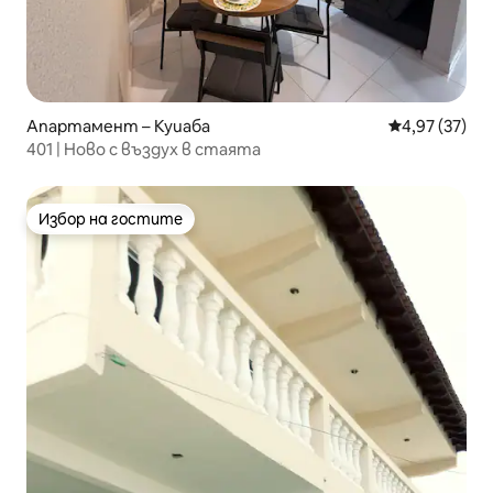
Апартамент – Куиаба
Средна оценк
4,97 (37)
401 | Ново с въздух в стаята
Избор на гостите
Избор на гостите