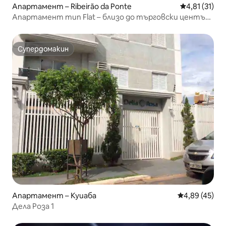
Апартамент – Ribeirão da Ponte
Средна оценк
4,81 (31)
Апартамент тип Flat – близо до търговски център
и спирка на Гоябайрас
Супердомакин
Супердомакин
Апартамент – Куиаба
Средна оценк
4,89 (45)
Дела Роза 1