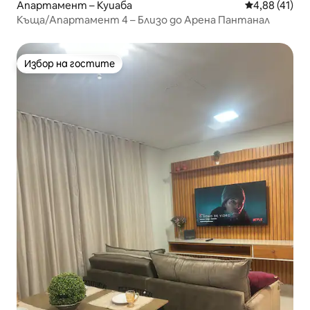
Апартамент – Куиаба
Средна оценк
4,88 (41)
Къща/Апартамент 4 – Близо до Арена Пантанал
Избор на гостите
Избор на гостите