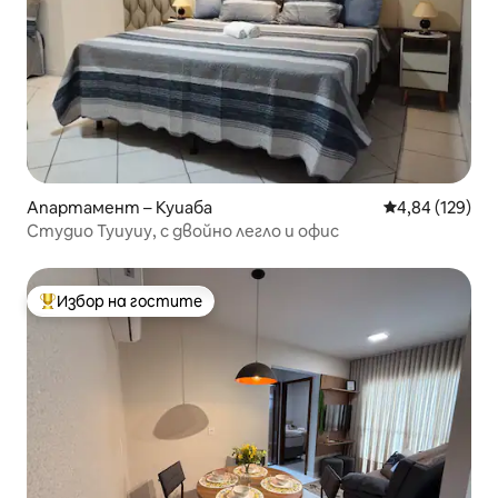
Апартамент – Куиаба
Средна оценка
4,84 (129)
Студио Туиуиу, с двойно легло и офис
Избор на гостите
Най-популярен избор на гостите