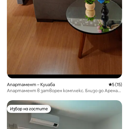
Апартамент – Куиаба
Средна оц
5 (15)
Апартамент в затворен комплекс. Близо до Арена
Пантанал
Избор на гостите
Избор на гостите