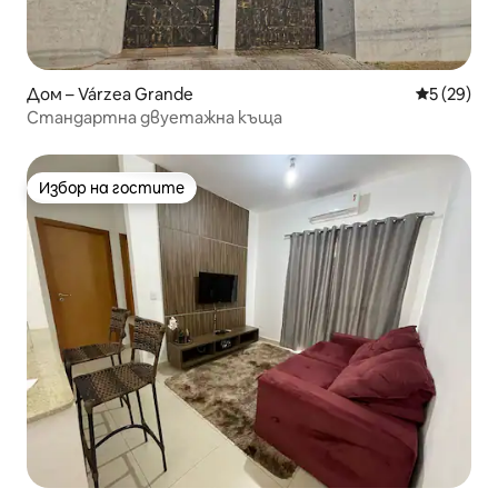
Дом – Várzea Grande
Средна оц
5 (29)
Стандартна двуетажна къща
Избор на гостите
Избор на гостите