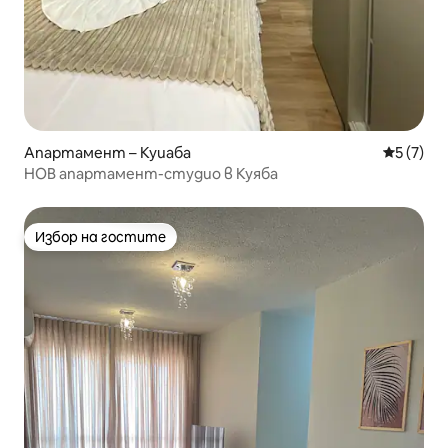
Апартамент – Куиаба
Средна о
5 (7)
НОВ апартамент-студио в Куяба
Избор на гостите
Избор на гостите