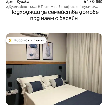
Дом – Куиаба
Средна оценка
4,88 (155)
Двуетажна къща в Парк Мае Бонифасия, 4 суити/
Подходящи за семейства домове
климатик/плувен басейн
под наем с басейн
Избор на гостите
Най-популярен избор на гостите