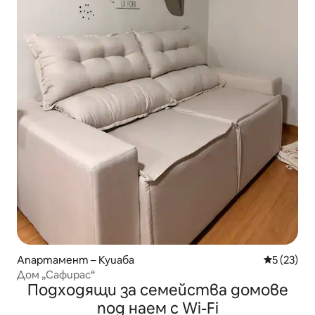
Апартамент – Куиаба
Средна оц
5 (23)
Дом „Сафирас“
Подходящи за семейства домове
под наем с Wi-Fi