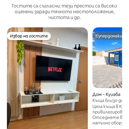
Гостите са съгласни: тези престои са високо
оценени заради тяхното местоположение,
чистота и др.
Избор на гостите
Супердомакин
Избор на гостите
Супердомакин
Дом – Куиаба
Къща близо до це
просторна
Цяла къща в Куя
привилегирован
Отседнете в пр
напълно оборудв
семейства, груп