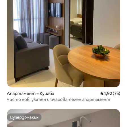
Апартамент – Куиаба
Средна оценк
4,92 (75)
Чисто нов, уютен и очарователен апартамент
Супердомакин
Супердомакин