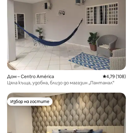
Дом – Centro América
Средна оценка
4,79 (108)
Цяла къща, удобна, близо до магазин „Пантанал“
Избор на гостите
Избор на гостите