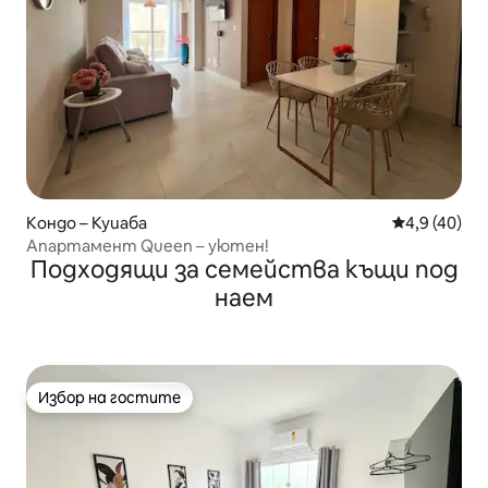
Кондо – Куиаба
Средна оцен
4,9 (40)
Апартамент Queen – уютен!
Подходящи за семейства къщи под
наем
Избор на гостите
Избор на гостите