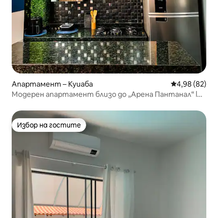
Апартамент – Куиаба
Средна оценк
4,98 (82)
Модерен апартамент близо до „Арена Пантанал“ l
Направете регистрация за настаняване
Избор на гостите
Избор на гостите