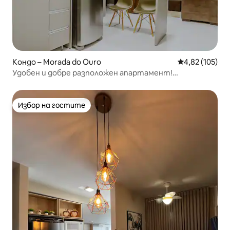
Кондо – Morada do Ouro
Средна оценка
4,82 (105)
Удобен и добре разположен апартамент!
Апартамент 1104
Избор на гостите
Избор на гостите