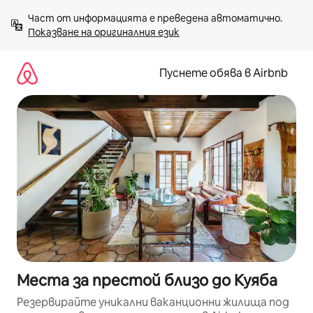
Пропускане
Част от информацията е преведена автоматично. 
към
Показване на оригиналния език
съдържанието
Пуснете обява в Airbnb
Места за престой близо до Куяба
Резервирайте уникални ваканционни жилища под