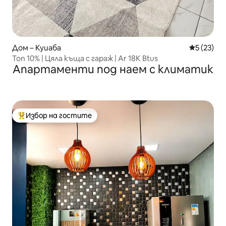
Дом – Куиаба
Средна оц
5 (23)
Топ 10% | Цяла къща с гараж | Ar 18K Btus
Апартаменти под наем с климатик
Избор на гостите
Най-популярен избор на гостите