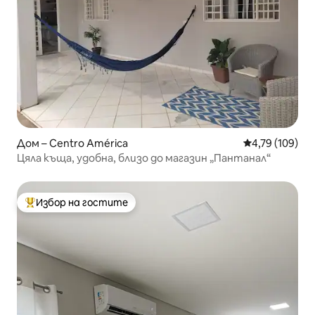
Дом – Centro América
Средна оценка
4,79 (109)
Цяла къща, удобна, близо до магазин „Пантанал“
Избор на гостите
Най-популярен избор на гостите