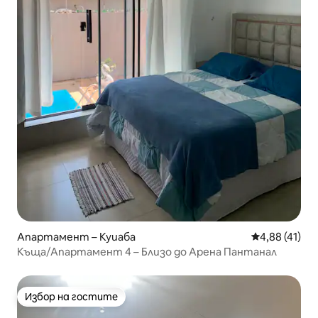
Апартамент – Куиаба
Средна оценк
4,88 (41)
Къща/Апартамент 4 – Близо до Арена Пантанал
Избор на гостите
Избор на гостите