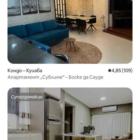
Кондо – Куиаба
Средна оценка
4,85 (109)
Апартамент „Сублиме“ – Боске да Сауде
Супердомакин
Супердомакин