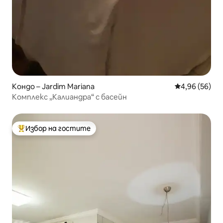
Кондо – Jardim Mariana
Средна оценк
4,96 (56)
Комплекс „Калиандра“ с басейн
Избор на гостите
Най-популярен избор на гостите