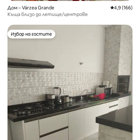
Дом – Várzea Grande
Средна оценк
4,9 (166)
Къща близо до летище/центрове
Избор на гостите
Избор на гостите