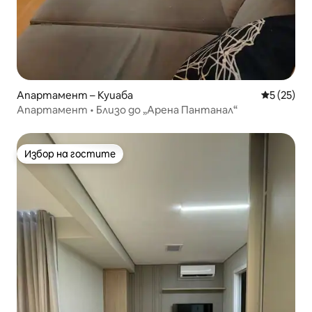
Апартамент – Куиаба
Средна оц
5 (25)
Апартамент • Близо до „Арена Пантанал“
Избор на гостите
Избор на гостите