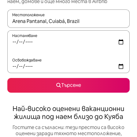
наем, домове и още много места в Airbnb
Местоположение
Когато резултатите се покажат, използвайте клавишите 
Настаняване
Освобождаване
Търсене
Най-високо оценени ваканционни
жилища под наем близо до Куяба
Гостите са съгласни: тези престои са високо
оценени заради тяхното местоположение,