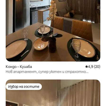
Кондо – Куиаба
Средна оцен
4,9 (20)
Нов апартамент, супер уютен и страхотно
местоположение
Избор на гостите
Избор на гостите