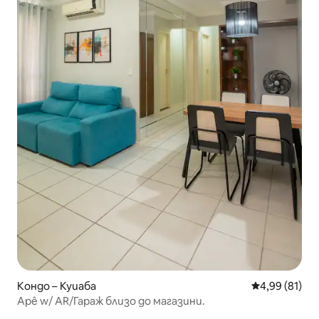
Кондо – Куиаба
Средна оценк
4,99 (81)
Apê w/ AR/Гараж близо до магазини.