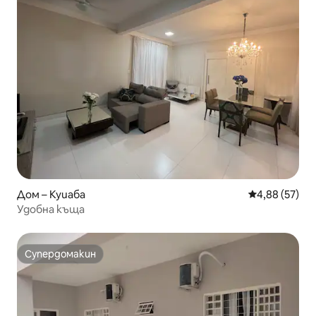
Дом – Куиаба
Средна оценк
4,88 (57)
Удобна къща
Супердомакин
Супердомакин