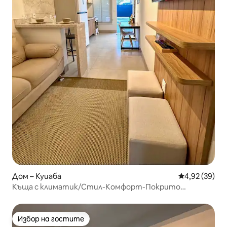
Дом – Куиаба
Средна оценк
4,92 (39)
Къща с климатик/Стил-Комфорт-Покрито
паркомясто
Избор на гостите
Избор на гостите