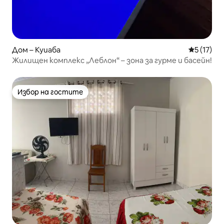
Дом – Куиаба
Средна оц
5 (17)
Жилищен комплекс „Леблон“ – зона за гурме и басейн!
Избор на гостите
Избор на гостите