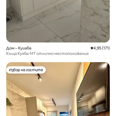
Дом – Куиаба
Средна оценка
4,95 (171)
Къща Куяба-МТ отлично местоположение
Избор на гостите
Избор на гостите