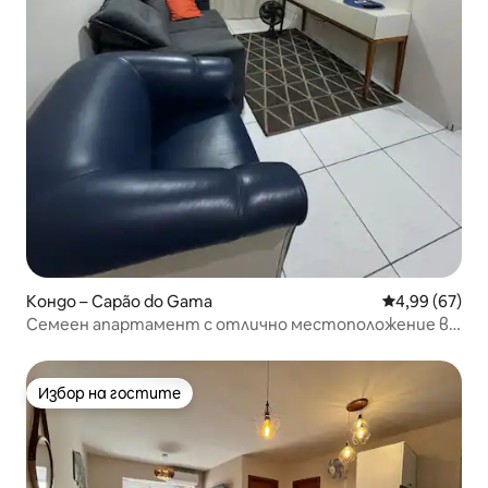
Кондо – Capão do Gama
Средна оценк
4,99 (67)
Семеен апартамент с отлично местоположение в
Куяба
Избор на гостите
Избор на гостите