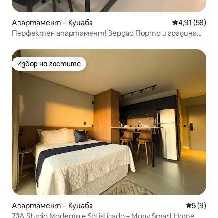
Апартамент – Куиаба
Средна оценк
4,91 (58)
Перфектен апартамент! Вердао Порто и градина
CBA
Избор на гостите
Избор на гостите
Апартамент – Куиаба
Средна о
5 (9)
73A Studio Moderno e Sofisticado – Moov Smart Home