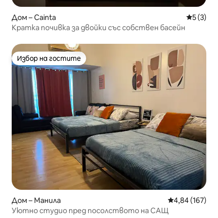
Дом – Cainta
Средна о
5 (3)
Кратка почивка за двойки със собствен басейн
Избор на гостите
Избор на гостите
Дом – Манила
Средна оценка
4,84 (167)
Уютно студио пред посолството на САЩ