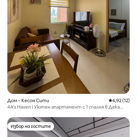
Дом – Кесон Сити
Средна оценк
4,92 (12)
4A's Haven | Уютен апартамент с 1 спалня в Дека
Кубао
Избор на гостите
Избор на гостите