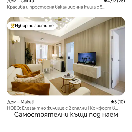
Дом – Cainta
Средна оценк
4,92 (26)
Красива и просторна ваканционна къща с 5
климатика
Избор на гостите
Най-популярен избор на гостите
Дом – Makati
Средна оц
5 (10)
НОВО: Елегантно жилище с 2 спални I Комфорт в
Самостоятелни къщи под наем
сърцето на града