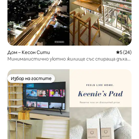
Дом – Кесон Сити
Средна оц
5 (24)
Минималистично уютно жилище със спираща дъха
гледка
Избор на гостите
Избор на гостите