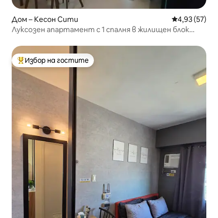
Дом – Кесон Сити
Средна оценк
4,93 (57)
Луксозен апартамент с 1 спалня в жилищен блок
близо до Ateneo
Избор на гостите
Най-популярен избор на гостите