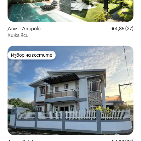
Дом – Antipolo
Средна оценк
4,85 (27)
Хижа Яси
Избор на гостите
Избор на гостите