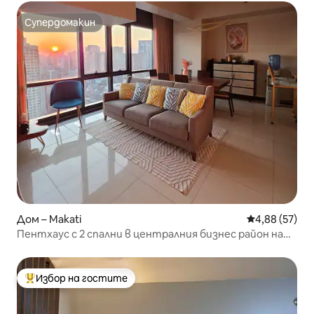
Супердомакин
Супердомакин
Дом – Makati
Средна оценк
4,88 (57)
Пентхаус с 2 спални в централния бизнес район на
Макати*Безплатен паркинг*Бърз Wi-Fi
Избор на гостите
Най-популярен избор на гостите