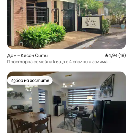
Дом – Кесон Сити
Средна оценк
4,94 (18)
Просторна семейна къща с 4 спални и голяма
всекидневна в Квебек
Избор на гостите
Избор на гостите