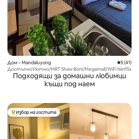
Дом – Mandaluyong
Средна оц
5 (41)
ДостъпноУютно/MRT Shaw Boni/Megamall/WiFi Netflix
Подходящи за домашни любимци
къщи под наем
Избор на гостите
Най-популярен избор на гостите