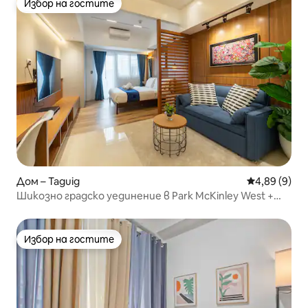
Избор на гостите
Избор на гостите
Дом – Taguig
Средна оцен
4,89 (9)
Шикозно градско уединение в Park McKinley West +
пералня
Избор на гостите
Избор на гостите