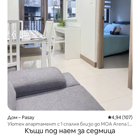
Дом – Pasay
Средна оценка
4,94 (107)
Уютен апартамент с 1 спалня близо до MOA Arena |
Къщи под наем за седмица
NAIA | Подходящ за работа от вкъщи