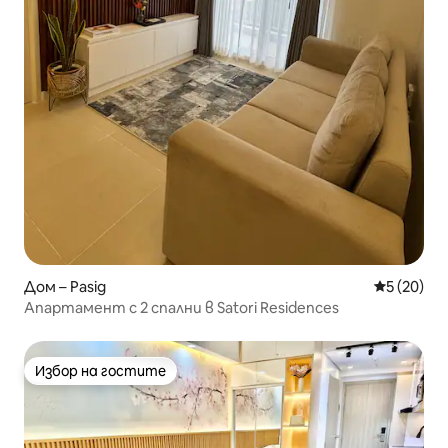
Дом – Pasig
Средна оц
5 (20)
Апартамент с 2 спални в Satori Residences
Избор на гостите
Избор на гостите