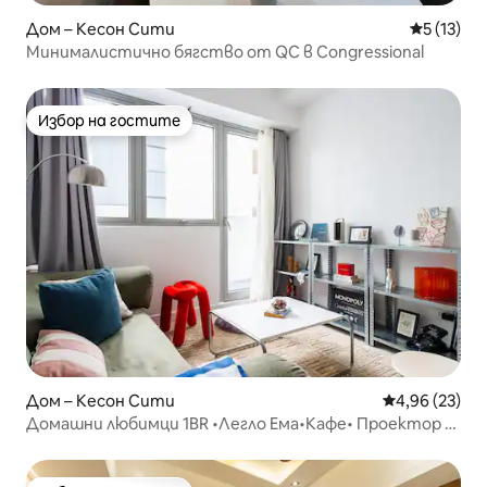
Дом – Кесон Сити
Средна оц
5 (13)
Минималистично бягство от QC в Congressional
Избор на гостите
Избор на гостите
Дом – Кесон Сити
Средна оценк
4,96 (23)
Домашни любимци 1BR •Легло Ема•Кафе• Проектор -
QC