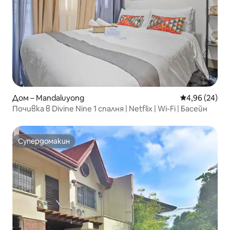
Дом – Mandaluyong
Средна оценк
4,96 (24)
Почивка в Divine Nine 1 спалня | Netflix | Wi-Fi | Басейн
Супердомакин
Супердомакин