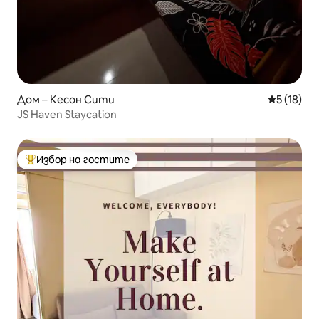
Дом – Кесон Сити
Средна оц
5 (18)
JS Haven Staycation
Избор на гостите
Най-популярен избор на гостите