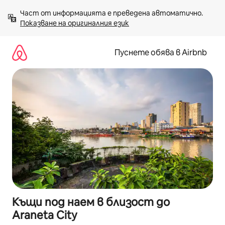
Пропускане
Част от информацията е преведена автоматично. 
към
Показване на оригиналния език
съдържанието
Пуснете обява в Airbnb
Къщи под наем в близост до
Araneta City