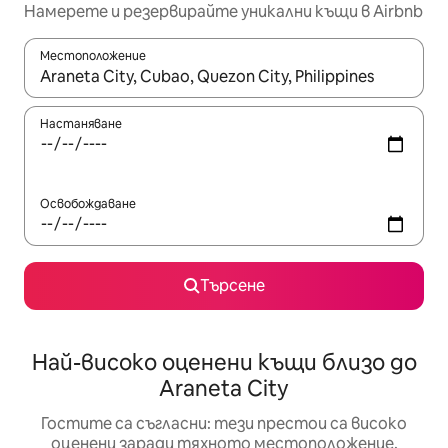
Намерете и резервирайте уникални къщи в Airbnb
Местоположение
Когато резултатите се покажат, използвайте клавишите 
Настаняване
Освобождаване
Търсене
Най-високо оценени къщи близо до
Araneta City
Гостите са съгласни: тези престои са високо
оценени заради тяхното местоположение,