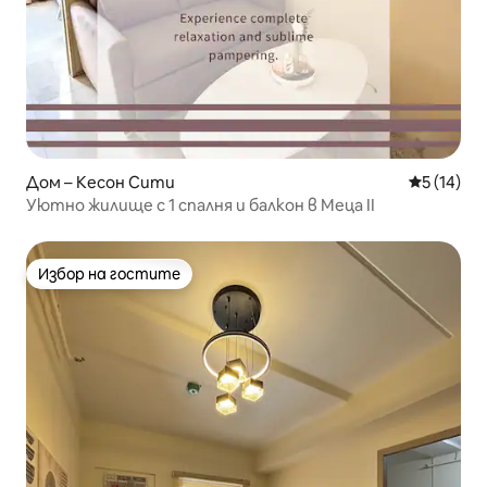
Дом – Кесон Сити
Средна оц
5 (14)
Уютно жилище с 1 спалня и балкон в Меца II
Избор на гостите
Избор на гостите