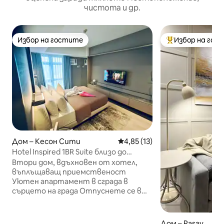
чистота и др.
Избор на гостите
Избор на гос
Избор на гостите
Най-популярен 
Дом – Кесон Сити
Средна оценка: 4,85 от 5, 1
4,85 (13)
Hotel Inspired 1BR Suite близо до
Solaire/Vertis North
Втори дом, вдъхновен от хотел,
въплъщаващ приемственост
Уютен апартамент в сграда в
сърцето на града Отпуснете се в
нашия напълно обзаведен
апартамент, идеален за двойки,
семейства или самостоятелни
Дом – Pasay