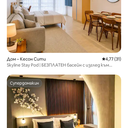
Дом – Кесон Сити
Средна оценк
4,77 (31)
Skyline Stay Pod | БЕЗПЛАТЕН басейн с изглед към
търговския център „Истууд“
Супердомакин
Супердомакин