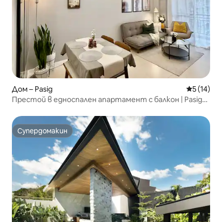
Дом – Pasig
Средна оц
5 (14)
Престой в едноспален апартамент с балкон | Pasig
Ortigas BGC
Супердомакин
Супердомакин