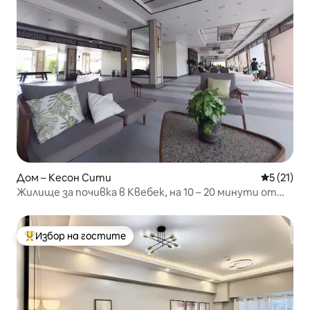
Дом – Кесон Сити
Средна оц
5 (21)
Жилище за почивка в Квебек, на 10 – 20 минути от
Кубао и RB
Избор на гостите
Най-популярен избор на гостите