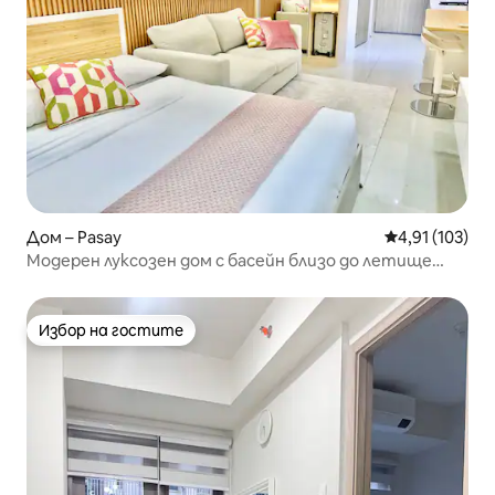
Дом – Pasay
Средна оценка
4,91 (103)
Модерен луксозен дом с басейн близо до летище
MOA NAIA
Избор на гостите
Избор на гостите