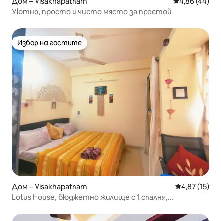
Дом – Visakhapatnam
Средна оценк
4,86 (44)
Уютно, просто и чисто място за престой
Избор на гостите
Избор на гостите
Дом – Visakhapatnam
Средна оценк
4,87 (15)
Lotus House, бюджетно жилище с 1 спалня,
подходящо за двойки