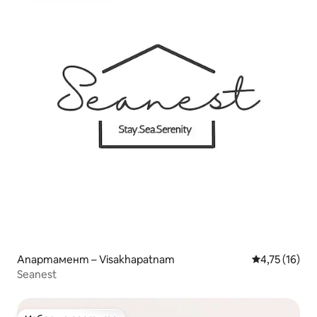
Апартамент – Visakhapatnam
Средна оценк
4,75 (16)
Seanest