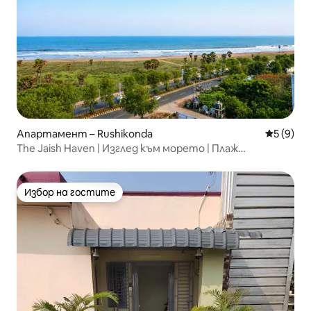
Апартамент – Rushikonda
Средна о
5 (9)
The Jaish Haven | Изглед към морето | Плаж
Рушиконда
Избор на гостите
Избор на гостите