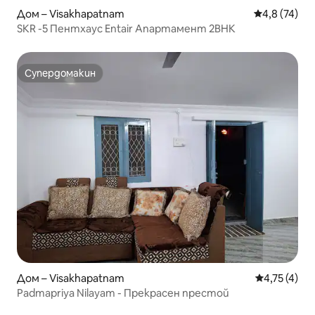
Дом – Visakhapatnam
Средна оцен
4,8 (74)
SKR -5 Пентхаус Entair Апартамент 2BHK
Супердомакин
Супердомакин
Дом – Visakhapatnam
Средна оцен
4,75 (4)
Padmapriya Nilayam - Прекрасен престой