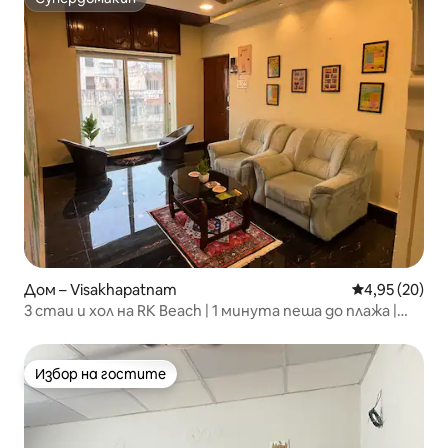
Супердомакин
Дом – Visakhapatnam
Средна оценк
4,95 (20)
3 стаи и хол на RK Beach | 1 минута пеша до плажа |
Естетично
Избор на гостите
Избор на гостите