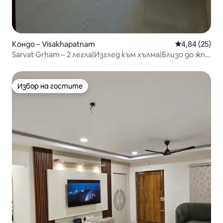
Кондо – Visakhapatnam
Средна оценк
4,84 (25)
Sarvat Gṛham – 2 легла|Изглед към хълма|Близо до жп
гара и летище
Избор на гостите
Избор на гостите