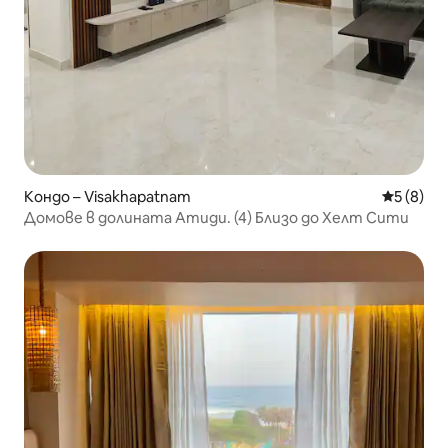
Кондо – Visakhapatnam
Средна о
5 (8)
Домове в долината Атиди. (4) Близо до Хелт Сити