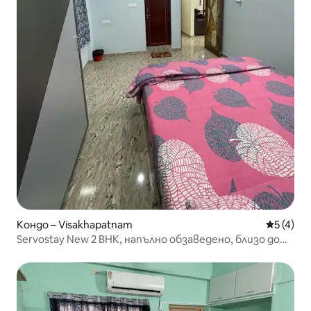
Кондо – Visakhapatnam
Средна о
5 (4)
Servostay New 2 BHK, напълно обзаведено, близо до
плаж