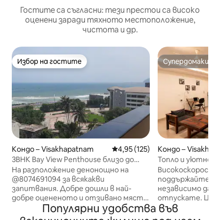
Гостите са съгласни: тези престои са високо
оценени заради тяхното местоположение,
чистота и др.
Избор на гостите
Супердомакин
Избор на гостите
Супердомакин
Кондо – Visakhapatnam
Средна оценка: 4,95 от 5, 12
4,95 (125)
Кондо – Visakha
3BHK Bay View Penthouse близо до
Топло и уютно 2B
Beach Road
Бърз Wi-Fi
На разположение денонощно на
Високоскоростен 
@8074691094 за всякакви
поддържайте връ
запитвания. Добре дошли в най-
независимо дали
добре оцененото и отзивано място
отпускате. Централно
Популярни удобства във
в Airbnb във Визаг. Обичаме да
местоположение
настаняваме гости, така че елате и
местоположение