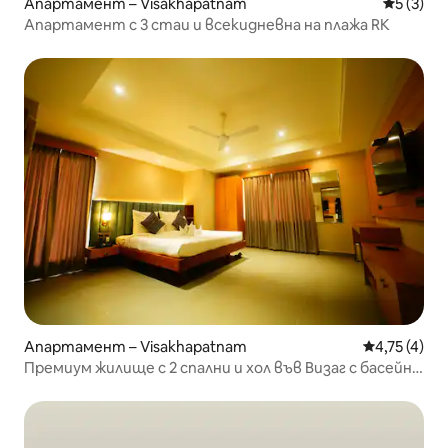
Апартамент – Visakhapatnam
Средна о
5 (3)
Апартамент с 3 стаи и всекидневна на плажа RK
Апартамент – Visakhapatnam
Средна оцен
4,75 (4)
Премиум жилище с 2 спални и хол във Визаг с басейн
на покрива | Mirashya