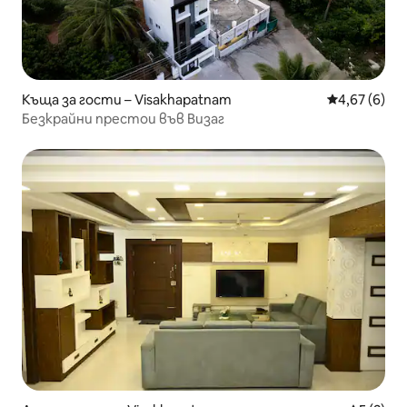
Къща за гости – Visakhapatnam
Средна оцен
4,67 (6)
Безкрайни престои във Визаг