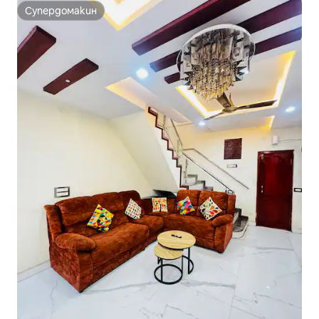
Супердомакин
Супердомакин