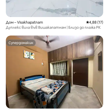
Дом – Visakhapatnam
Средна оценк
4,88 (17)
Дуплекс вила във Вишакапатнам | Близо до плажа РК
Супердомакин
Супердомакин