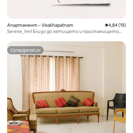
Апартамент – Visakhapatnam
Средна оценк
4,84 (19)
Serene_Inn! Близо до летището и пристанището
@Sheelanagar
Супердомакин
Супердомакин