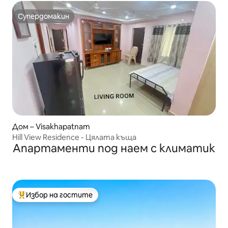
Супердомакин
Супердомакин
Дом – Visakhapatnam
Hill View Residence - Цялата къща
Апартаменти под наем с климатик
Избор на гостите
Най-популярен избор на гостите