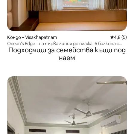
Кондо – Visakhapatnam
Средна оце
4,8 (5)
Ocean's Edge - на първа линия до плажа, 6 балкона с
Подходящи за семейства къщи под
изглед към морето
наем