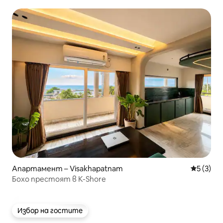
Апартамент – Visakhapatnam
Средна о
5 (3)
Бохо престоят в K-Shore
Избор на гостите
Избор на гостите