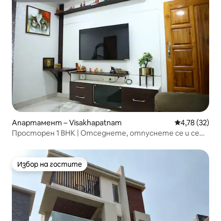
Апартамент – Visakhapatnam
Средна оценк
4,78 (32)
Просторен 1 BHK | Отседнете, отпуснете се и се
чувствайте като у дома си | Визаг
Избор на гостите
Избор на гостите