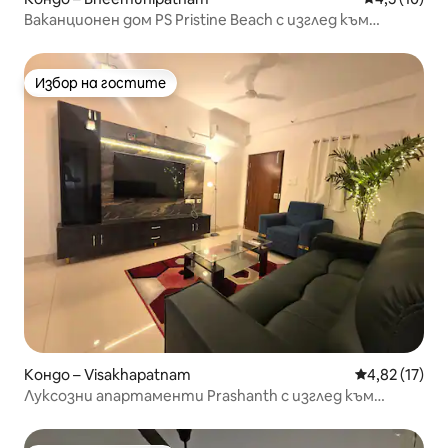
Ваканционен дом PS Pristine Beach с изглед към
морето
Избор на гостите
Избор на гостите
Кондо – Visakhapatnam
Средна оценк
4,82 (17)
Луксозни апартаменти Prashanth с изглед към
морето