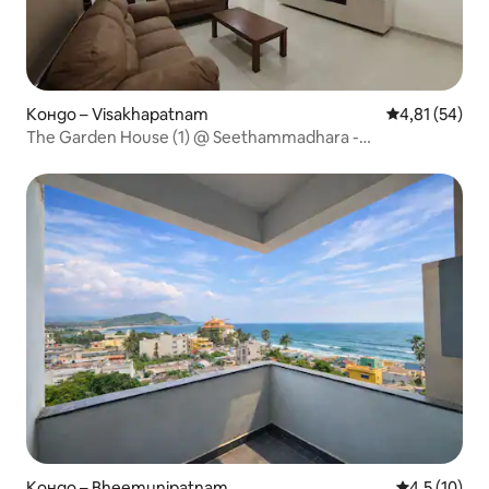
Кондо – Visakhapatnam
Средна оценк
4,81 (54)
The Garden House (1) @ Seethammadhara -
апартамент 2/3BHK
Кондо – Bheemunipatnam
Средна оцен
4,5 (10)