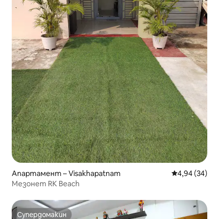
Апартамент – Visakhapatnam
Средна оценк
4,94 (34)
Мезонет RK Beach
Супердомакин
Супердомакин