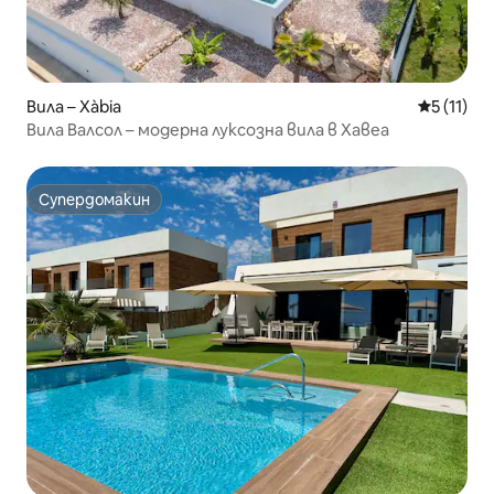
Вила – Xàbia
Средна оц
5 (11)
Вила Валсол – модерна луксозна вила в Хавеа
Супердомакин
Супердомакин