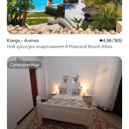
Кондо – Алтеа
Средна оценка
4,96 (165)
Нов луксозен апартамент в Mascarat Beach Altea
Супердомакин
Супердомакин