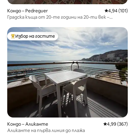
Кондо – Pedreguer
Средна оценка
4,94 (101)
Градска къща от 20-те години на 20-ти век –
отстъпки за самостоятелно пътуващи!
Избор на гостите
Най-популярен избор на гостите
Кондо – Аликанте
Средна оценка
4,99 (367)
Аликанте на първа линия до плажа