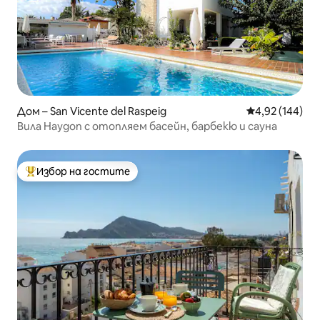
Дом – San Vicente del Raspeig
Средна оценка
4,92 (144)
Вила Haygon с отопляем басейн, барбекю и сауна
Избор на гостите
Най-популярен избор на гостите