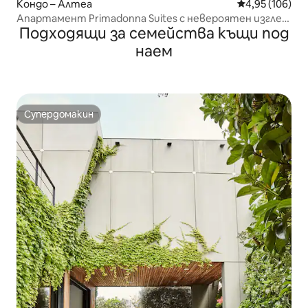
Кондо – Алтеа
Средна оценка
4,95 (106)
Апартамент Primadonna Suites с невероятен изглед
Подходящи за семейства къщи под
към морето
наем
Супердомакин
Супердомакин