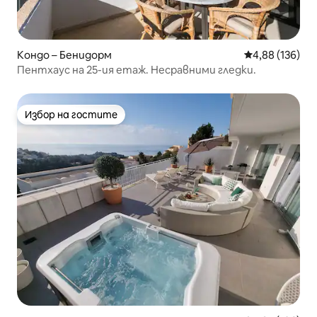
Кондо – Бенидорм
Средна оценка
4,88 (136)
Пентхаус на 25-ия етаж. Несравними гледки.
Избор на гостите
Избор на гостите