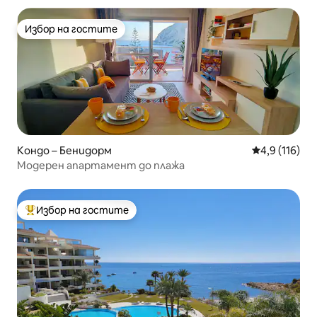
Избор на гостите
Избор на гостите
Кондо – Бенидорм
Средна оценк
4,9 (116)
Модерен апартамент до плажа
Избор на гостите
Най-популярен избор на гостите