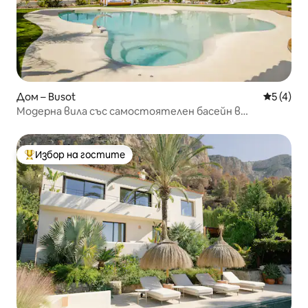
Дом – Busot
Средна о
5 (4)
Модерна вила със самостоятелен басейн в
планината Бусот
Избор на гостите
Най-популярен избор на гостите