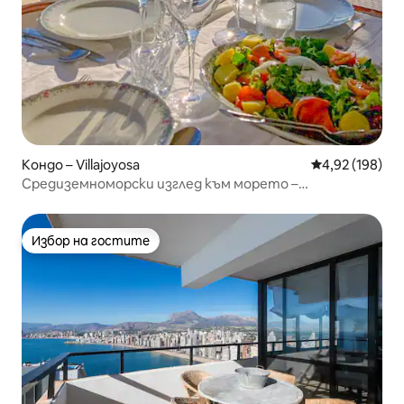
Кондо – Villajoyosa
Средна оценка
4,92 (198)
Средиземноморски изглед към морето –
зашеметяващ апартамент с 2 спални
Избор на гостите
Избор на гостите