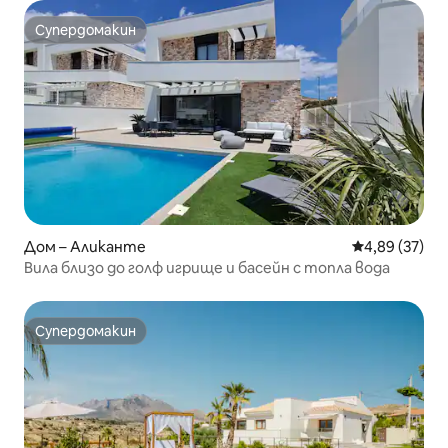
Супердомакин
Супердомакин
Дом – Аликанте
Средна оценк
4,89 (37)
Вила близо до голф игрище и басейн с топла вода
Супердомакин
Супердомакин