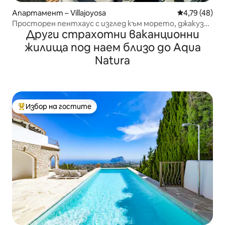
Апартамент – Villajoyosa
Средна оценк
4,79 (48)
Просторен пентхаус с изглед към морето, джакузи
Други страхотни ваканционни
и басейн
жилища под наем близо до Aqua
Natura
Избор на гостите
Най-популярен избор на гостите