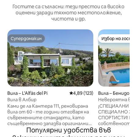
Гостите са съгласни: тези престои са високо
оценени заради тяхното местоположение,
чистота и др.
Супердомакин
Избор на гости
Супердомакин
Избор на гости
Вила – L'Alfàs del Pi
Средна оценка: 4,89 от 5, 123
4,89 (123)
Вила – Бенидорм
Вила в Албир
Невероятна вър
Ками де ла Кантера 111, реновирана
¡СПЕЦИАЛНИ ГР
вила от 60 - те години отговаря на
СПЕЦИАЛНО ЗА 
съвременните стандарти, като
СПОРТИСТИ! Вила Въртележката е
същевременно запазва оригиналния
собственост на 
Популярни удобства във
си стил. Насладете се на гледката
могат да се нас
към долината Алгар, частния басейн
разполага със 