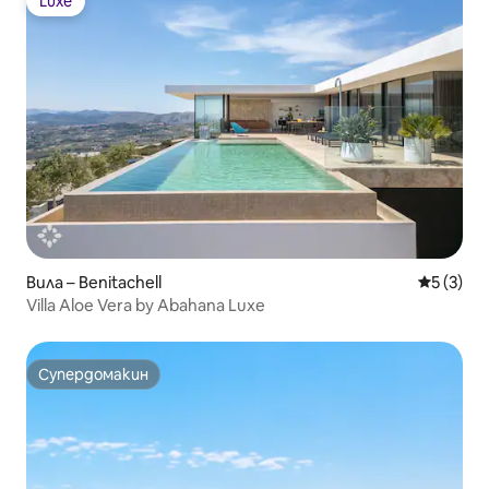
Luxe
Luxe
Вила – Benitachell
Средна о
5 (3)
Villa Aloe Vera by Abahana Luxe
Супердомакин
Супердомакин