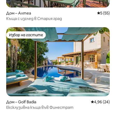
Дом – Алтеа
Средна оц
5 (55)
Къща с изглед в Стария град
Избор на гостите
Избор на гостите
Дом – Golf Badia
Средна оценк
4,96 (24)
Ексклузивна къща във Финестрат