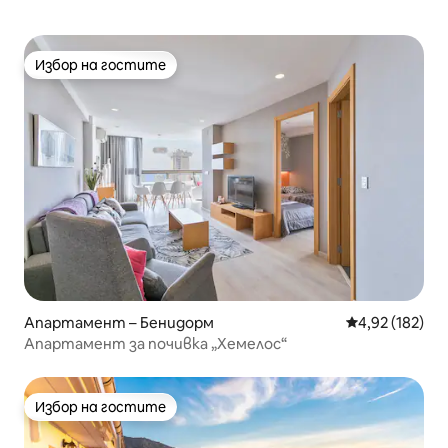
Избор на гостите
Избор на гостите
Апартамент – Бенидорм
Средна оценка
4,92 (182)
Апартамент за почивка „Хемелос“
Избор на гостите
Избор на гостите