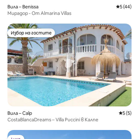
Вила – Benissa
Средна оц
5 (44)
Мирадор - От Almarina Villas
Избор на гостите
Избор на гостите
Вила – Calp
Средна о
5 (5)
CostaBlancaDreams – Villa Puccini в Калпе