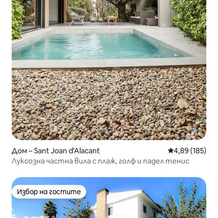
Дом – Sant Joan d'Alacant
Средна оценка
4,89 (185)
Луксозна частна вила с плаж, голф и падел тенис
Избор на гостите
Избор на гостите