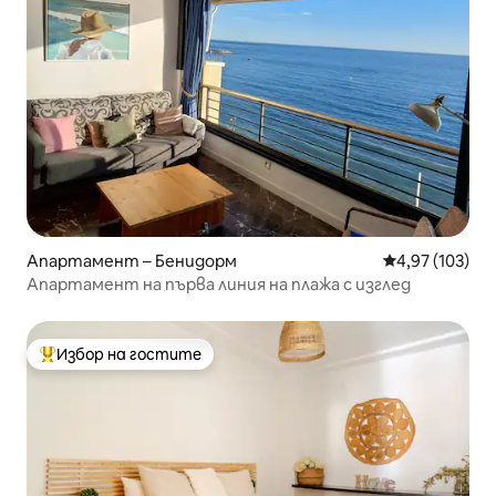
Апартамент – Бенидорм
Средна оценка
4,97 (103)
Апартамент на първа линия на плажа с изглед
Избор на гостите
Най-популярен избор на гостите