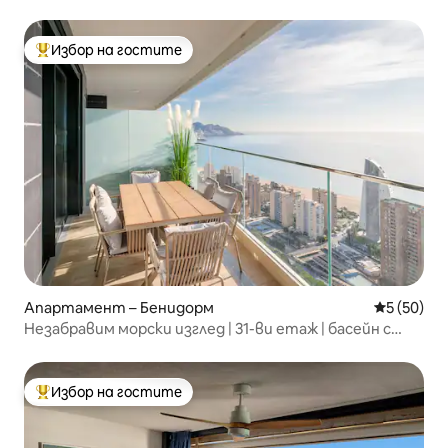
Избор на гостите
Най-популярен избор на гостите
Апартамент – Бенидорм
Средна оц
5 (50)
Незабравим морски изглед | 31-ви етаж | басейн с
подгряване
Избор на гостите
Най-популярен избор на гостите