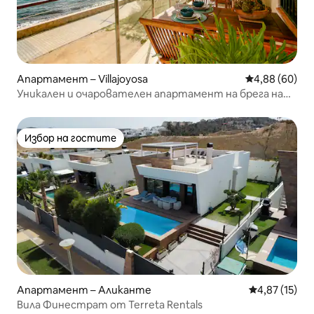
Апартамент – Villajoyosa
Средна оценк
4,88 (60)
Уникален и очарователен апартамент на брега на
морето
Избор на гостите
Избор на гостите
Апартамент – Аликанте
Средна оценк
4,87 (15)
Вила Финестрат от Terreta Rentals