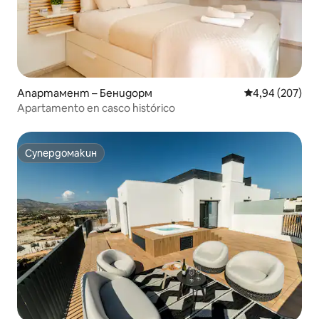
Апартамент – Бенидорм
Средна оценка
4,94 (207)
Apartamento en casco histórico
Супердомакин
Супердомакин