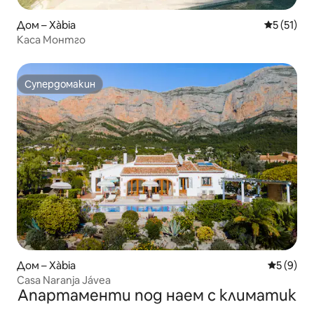
Дом – Xàbia
Средна оц
5 (51)
Каса Монтго
Супердомакин
Супердомакин
Дом – Xàbia
Средна о
5 (9)
Casa Naranja Jávea
Апартаменти под наем с климатик