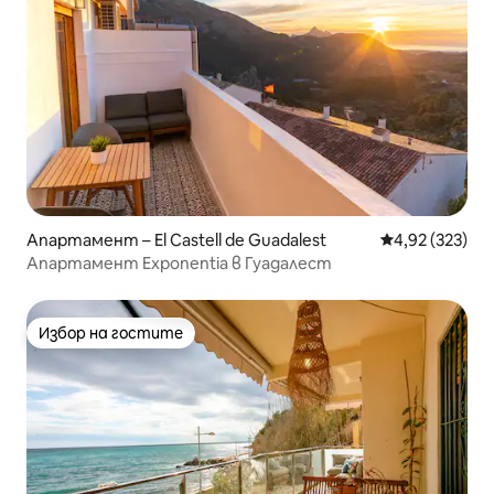
Апартамент – El Castell de Guadalest
Средна оценка
4,92 (323)
Апартамент Exponentia в Гуадалест
Избор на гостите
Избор на гостите