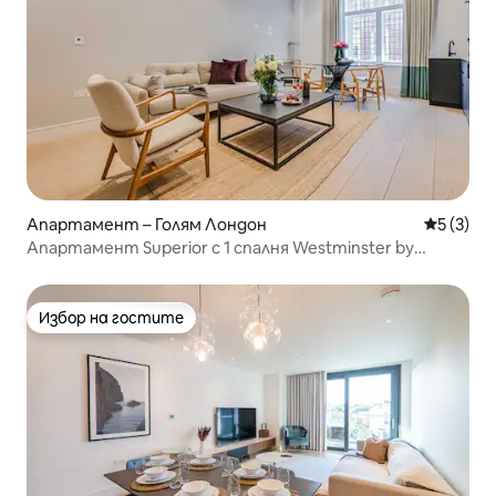
Апартамент – Голям Лондон
Средна о
5 (3)
Апартамент Superior с 1 спалня Westminster by
D'Montrio
Избор на гостите
Избор на гостите