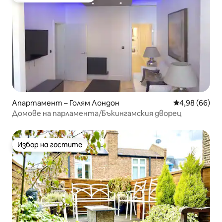
Апартамент – Голям Лондон
Средна оценк
4,98 (66)
Домове на парламента/Бъкингамския дворец
Избор на гостите
Избор на гостите