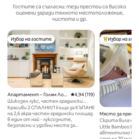
Гостите са съгласни: тези престои са високо
оценени заради тяхното местоположение,
чистота и др.
Избор на гостите
Избор на гос
Избор на гостите
Най-популярен 
Апартамент – Голям Лон
Средна оценка: 4,94 от 5, 11
4,94 (119)
дон
Шикозен лукс, частен градински
площад, климатикматик и екстри
Красиви 2 СПАЛНИ/1 къща за КЪПАНЕ
на 2,6 акра частен градински площад
Място за престо
в един от най - луксозните,
дон
Скрита вила на Б
безопасни и удобни места за
30 минути от Л
Little Bamboo Bali
обиколка на най - големите обекти в
автентично бал
Лондон. Виктория Подземни,
само на 30 мину