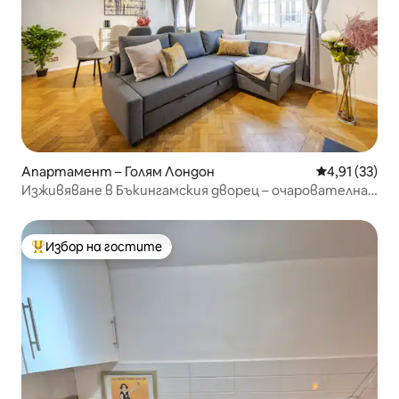
Апартамент – Голям Лондон
Средна оценк
4,91 (33)
Изживяване в Бъкингамския дворец – очарователна
обстановка с 2 спални
Избор на гостите
Най-популярен избор на гостите