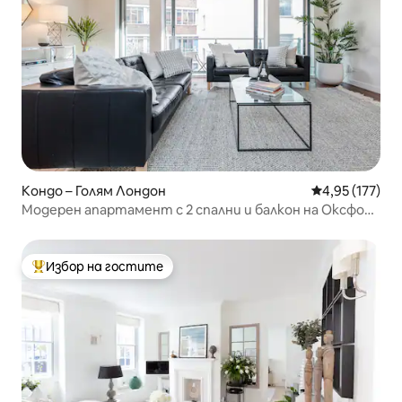
Кондо – Голям Лондон
Средна оценка
4,95 (177)
Модерен апартамент с 2 спални и балкон на Оксфорд
Стрийт
Избор на гостите
Най-популярен избор на гостите