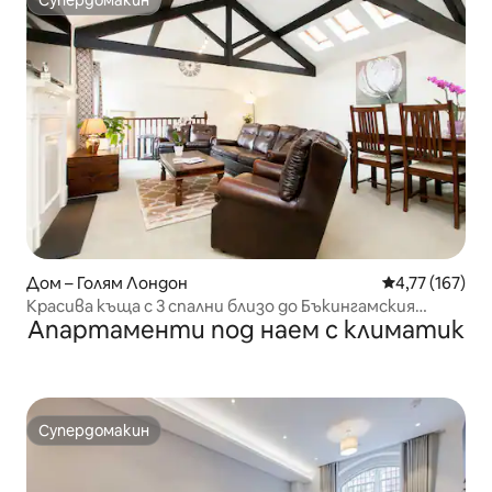
Супердомакин
Дом – Голям Лондон
Средна оценка
4,77 (167)
Красива къща с 3 спални близо до Бъкингамския
Апартаменти под наем с климатик
дворец!
Супердомакин
Супердомакин