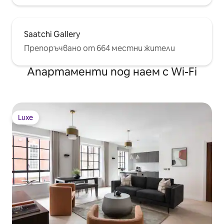
Бъкингамският дворец, Биг Бен,
Домът на парламента,
Лондонското око, националният
Saatchi Gallery
музей, пазаруването в Оксфорд, St.
Paul's, 10 - 30 минути с автобус.
Препоръчвано от 664 местни жители
Апартаменти под наем с Wi-Fi
Luxe
Luxe