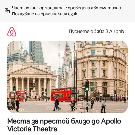
Пропускане
Част от информацията е преведена автоматично. 
към
Показване на оригиналния език
съдържанието
Пуснете обява в Airbnb
Места за престой близо до Apollo
Victoria Theatre