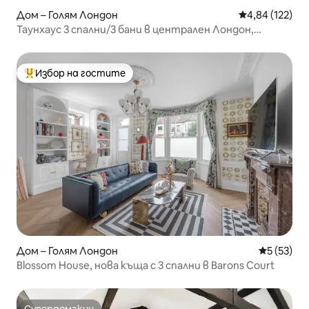
Дом – Голям Лондон
Средна оценка
4,84 (122)
Таунхаус 3 спални/3 бани в централен Лондон,
Примроуз Хил
Избор на гостите
Най-популярен избор на гостите
Дом – Голям Лондон
Средна оц
5 (53)
Blossom House, нова къща с 3 спални в Barons Court
Супердомакин