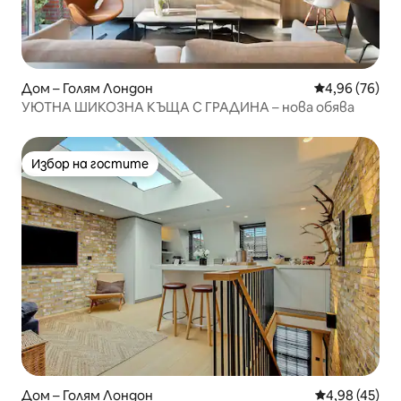
Дом – Голям Лондон
Средна оценк
4,96 (76)
УЮТНА ШИКОЗНА КЪЩА С ГРАДИНА – нова обява
Избор на гостите
Избор на гостите
Дом – Голям Лондон
Средна оценк
4,98 (45)