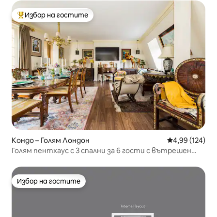
Избор на гостите
Най-популярен избор на гостите
Кондо – Голям Лондон
Средна оценка
4,99 (124)
Голям пентхаус с 3 спални за 6 гости с вътрешен
двор в Мейфеър
Избор на гостите
Избор на гостите