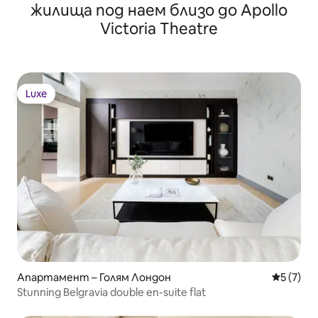
жилища под наем близо до Apollo
Victoria Theatre
Luxe
Luxe
Апартамент – Голям Лондон
Средна о
5 (7)
Stunning Belgravia double en-suite flat