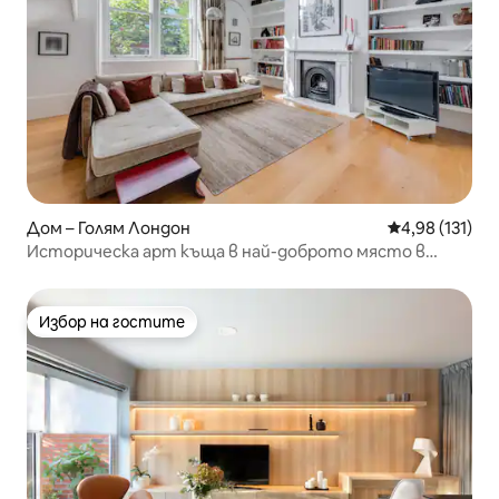
Дом – Голям Лондон
Средна оценка
4,98 (131)
Историческа арт къща в най-доброто място в
Лондон!
Избор на гостите
Избор на гостите