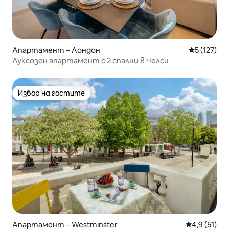
Апартамент – Лондон
Средна оце
5 (127)
Луксозен апартамент с 2 спални в Челси
Избор на гостите
Избор на гостите
Апартамент – Westminster
Средна оцен
4,9 (51)