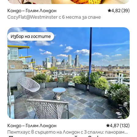
Кондо – Голям Лондон
Средна оценк
4,82 (39)
CozyFlat@Westminster с 6 места за спане
Избор на гостите
Избор на гостите
Кондо – Голям Лондон
Средна оценка
4,87 (132)
Пентхаус в сърцето на Лондон с 3 спални: панорама