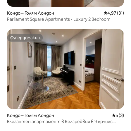
Кондо – Голям Лондон
Средна оценк
4,97 (31)
Parliament Square Apartments - Luxury 2 Bedroom
Супердомакин
Супердомакин
Кондо – Голям Лондон
Средна о
5 (3)
Елегантен апартамент в Белгрейвия в Чърчилс
Гардънс