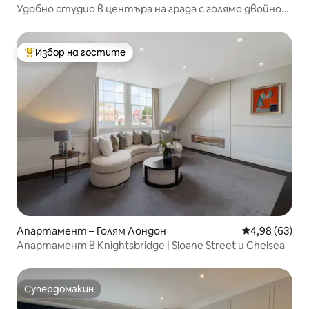
Удобно студио в центъра на града с голямо двойно
легло
Избор на гостите
Най-популярен избор на гостите
Апартамент – Голям Лондон
Средна оценк
4,98 (63)
Апартамент в Knightsbridge | Sloane Street и Chelsea
Супердомакин
Супердомакин