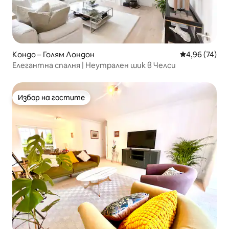
Кондо – Голям Лондон
Средна оценк
4,96 (74)
Елегантна спалня | Неутрален шик в Челси
Избор на гостите
Избор на гостите