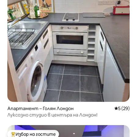
Апартамент – Голям Лондон
Средна оц
5 (29)
Луксозно студио в центъра на Лондон!
Избор на гостите
Най-популярен избор на гостите