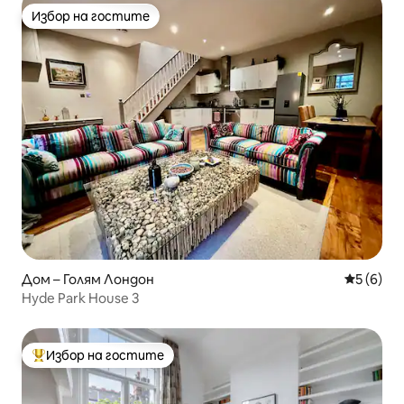
Избор на гостите
Избор на гостите
Дом – Голям Лондон
Средна о
5 (6)
Hyde Park House 3
Избор на гостите
Най-популярен избор на гостите