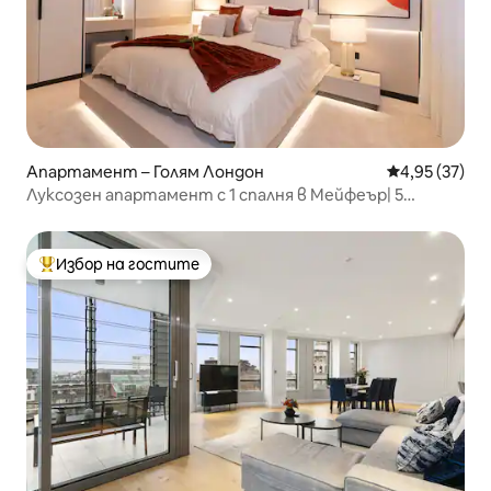
Апартамент – Голям Лондон
Средна оценк
4,95 (37)
Луксозен апартамент с 1 спалня в Мейфеър| 5
минути пеша до Хайд Парк| 3 спални
Избор на гостите
Най-популярен избор на гостите