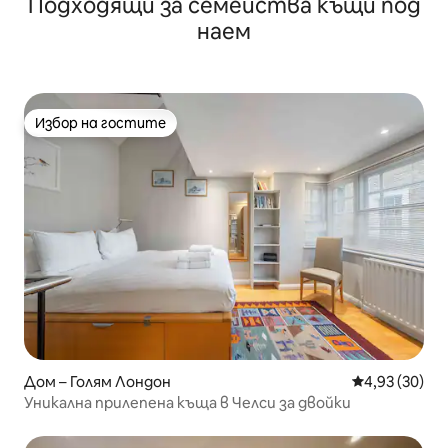
Подходящи за семейства къщи под
на Лондон
наем
Избор на гостите
Избор на гостите
Дом – Голям Лондон
Средна оценк
4,93 (30)
Уникална прилепена къща в Челси за двойки