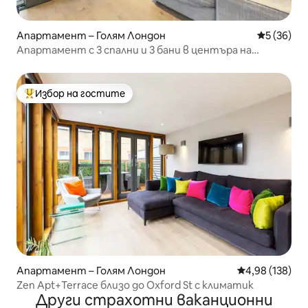
Апартамент – Голям Лондон
Средна оц
5 (36)
Апартамент с 3 спални и 3 бани в центъра на
Лондон
Избор на гостите
Най-популярен избор на гостите
Апартамент – Голям Лондон
Средна оценка
4,98 (138)
Zen Apt+Terrace близо до Oxford St с климатик
Други страхотни ваканционни