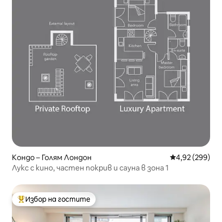
Кондо – Голям Лондон
Средна оценка
4,92 (299)
Лукс с кино, частен покрив и сауна в зона 1
Избор на гостите
Най-популярен избор на гостите