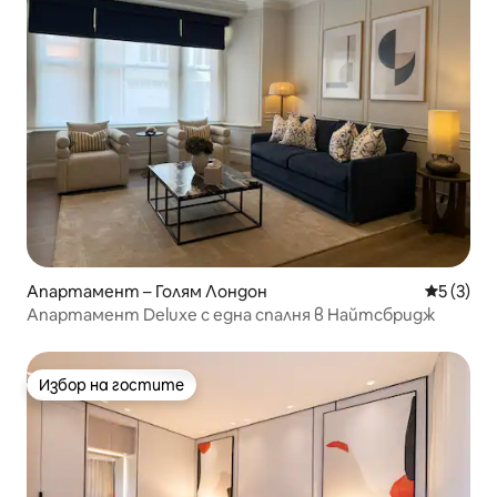
Апартамент – Голям Лондон
Средна о
5 (3)
Апартамент Deluxe с една спалня в Найтсбридж
Избор на гостите
Избор на гостите