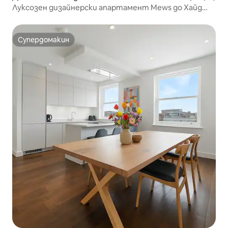
Луксозен дизайнерски апартамент Mews до Хайд
Парк, Нотинг Хил
Супердомакин
Супердомакин