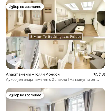
Избор на гостите
Избор на гостите
Апартамент – Голям Лондон
Средна оц
5 (18)
Луксозен апартамент с 2 спални | На минути от
Бъкингамския дворец
Избор на гостите
Избор на гостите