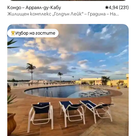
Кондо – Арраял-ду-Кабу
Средна оценка
4,94 (231)
Жилищен комплекс „Голдън Лейк“ – Градина – На
крачка от пясъка и езерото
Избор на гостите
Най-популярен избор на гостите