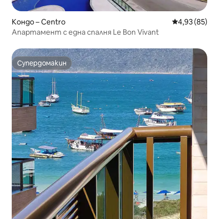
Кондо – Centro
Средна оценк
4,93 (85)
Апартамент с една спалня Le Bon Vivant
Супердомакин
Супердомакин