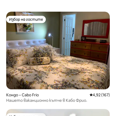
Избор на гостите
Избор на гостите
Кондо – Cabo Frio
Средна оценка
4,92 (167)
Нашето ваканционно кътче в Кабо Фрио.