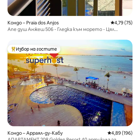
Кондо – Praia dos Anjos
Средна оценк
4,79 (75)
Апе душ Анжеш 506 - Гледка към морето - Цял
апартамент
Избор на гостите
Най-популярен избор на гостите
Кондо – Арраял-ду-Кабу
Средна оценка
4,89 (196)
АПАРТАМЕНТ 208 Golden Resort 40 артикула за