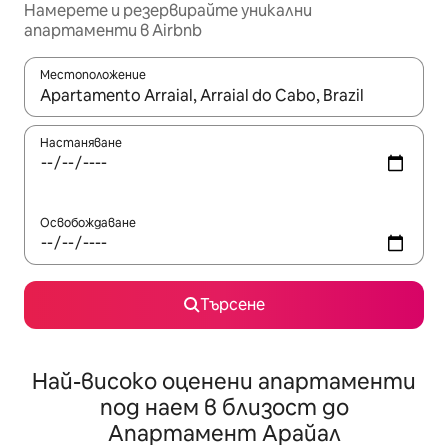
Намерете и резервирайте уникални
апартаменти в Airbnb
Местоположение
Когато резултатите се покажат, използвайте клавишите 
Настаняване
Освобождаване
Търсене
Най-високо оценени апартаменти
под наем в близост до
Апартамент Арайал