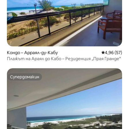
Кондо – Арраял-ду-Кабу
Средна оценк
4,96 (57)
Плажът на Араял до Кабо – Резиденция „Прая Гранде“
Супердомакин
Супердомакин