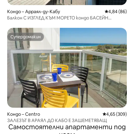
Кондо – Арраял-ду-Кабу
Средна оценк
4,84 (86)
Балкон С ИЗГЛЕД КЪМ МОРЕТО кондо БАСЕЙН
панорамен изглед
Супердомакин
Супердомакин
Кондо – Centro
Средна оценка
4,65 (309)
ЗАЛЕЗЪТ В АРАЯЛ ДО КАБО Е ЗАШЕМЕТЯВАЩ
Самостоятелни апартаменти под