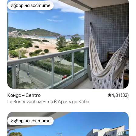
Избор на гостите
Избор на гостите
Кондо – Centro
Средна оценк
4,81 (32)
Le Bon Vivant: мечта в Араял до Кабо
Избор на гостите
Избор на гостите