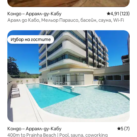
Кондо – Арраял-ду-Кабу
Средна оценка
4,91 (123)
Араял до Кабо, Мельор Параисо, басейн, сауна, Wi-Fi
Избор на гостите
Избор на гостите
Кондо – Арраял-ду-Кабу
Средна о
5 (7)
400m to Prainha Beach | Pool, sauna, coworking