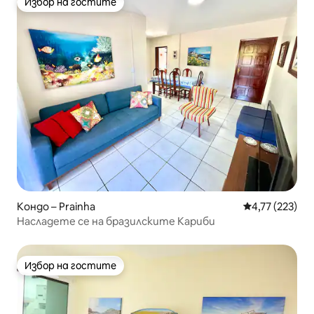
Избор на гостите
Избор на гостите
Кондо – Prainha
Средна оценка
4,77 (223)
Насладете се на бразилските Кариби
Избор на гостите
Избор на гостите