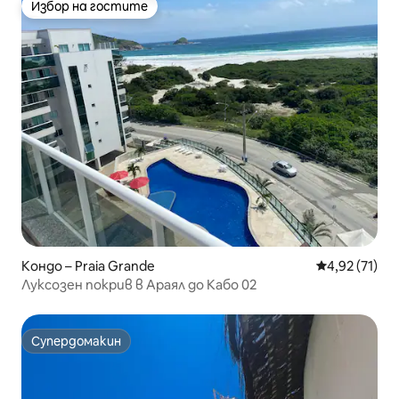
Избор на гостите
Избор на гостите
Кондо – Praia Grande
Средна оценк
4,92 (71)
Луксозен покрив в Араял до Кабо 02
Супердомакин
Супердомакин