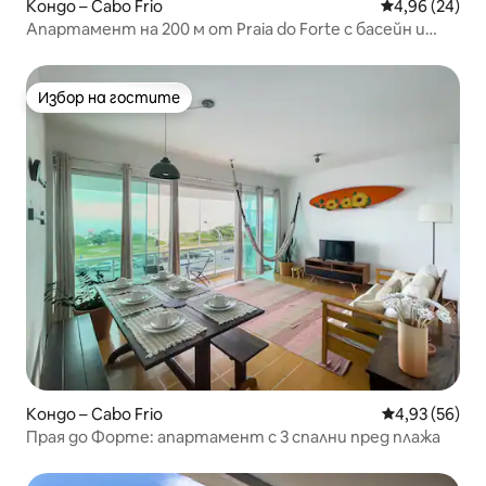
Кондо – Cabo Frio
Средна оценк
4,96 (24)
Апартамент на 200 м от Praia do Forte с басейн и
климатик
Избор на гостите
Избор на гостите
Кондо – Cabo Frio
Средна оценк
4,93 (56)
Прая до Форте: апартамент с 3 спални пред плажа