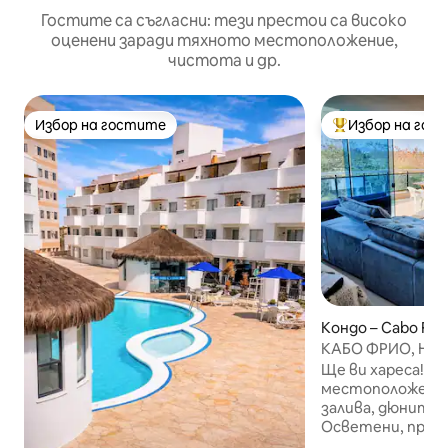
Гостите са съгласни: тези престои са високо
оценени заради тяхното местоположение,
чистота и др.
Избор на гостите
Избор на гос
Избор на гостите
Най-популярен 
Кондо – Cabo Frio
КАБО ФРИО, НА
БРАЗИЛИЯ!!!
Ще ви хареса! 
местоположение
залива, дюните,
Осветени, прове
м². В него удобно могат да се