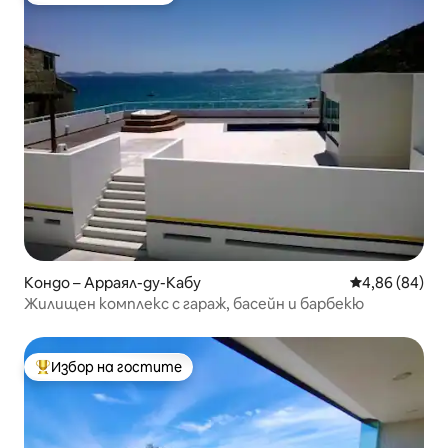
Кондо – Арраял-ду-Кабу
Средна оценк
4,86 (84)
Жилищен комплекс с гараж, басейн и барбекю
Избор на гостите
Най-популярен избор на гостите