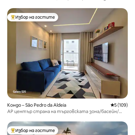
Избор на гостите
Най-популярен избор на гостите
Кондо – São Pedro da Aldeia
Средна оце
5 (109)
AP център страна на търговската зона/басейн/
стаи с климатик
Избор на гостите
Най-популярен избор на гостите