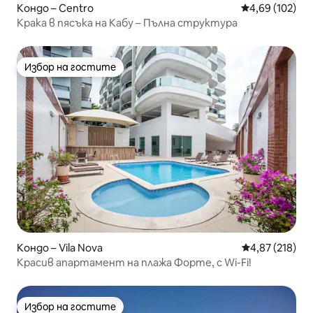
Кондо – Centro
Средна оценка
4,69 (102)
Крака в пясъка на Кабу – Пълна структура
Избор на гостите
Избор на гостите
Кондо – Vila Nova
Средна оценка
4,87 (218)
Красив апартамент на плажа Форте, с Wi-Fi!
Избор на гостите
Избор на гостите