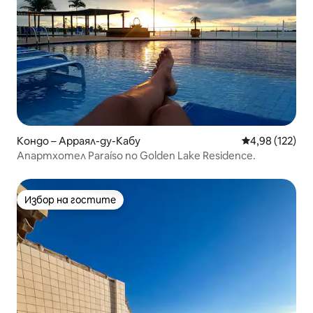
Кондо – Арраял-ду-Кабу
Средна оценка
4,98 (122)
Апартхотел Paraíso no Golden Lake Residence.
Избор на гостите
Избор на гостите