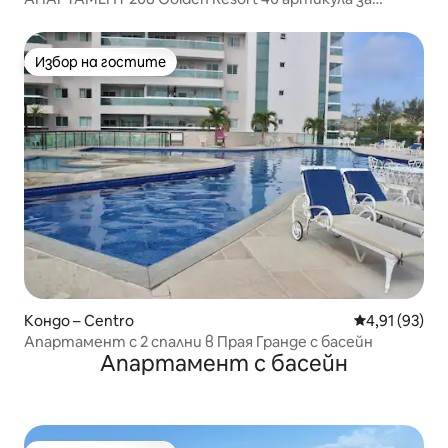
отдих, гараж, климатик
Избор на гостите
Избор на гостите
Кондо – Centro
Средна оценк
4,91 (93)
Апартамент с 2 спални в Прая Гранде с басейн
Апартамент с басейн