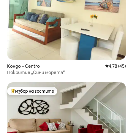
Кондо – Centro
Средна оценк
4,78 (45)
Покритие „Сини морета“
Избор на гостите
Най-популярен избор на гостите