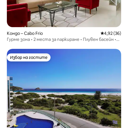
Кондо – Cabo Frio
Средна оценк
4,92 (36)
Гурме зона • 2 места за паркиране • Плувен басейн •
Ново пристанище
Избор на гостите
Избор на гостите