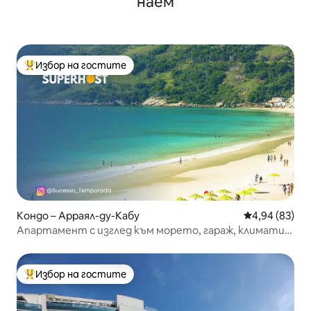
наем
Избор на гостите
Най-популярен избор на гостите
Кондо – Арраял-ду-Кабу
Средна оценк
4,94 (83)
Апартамент с изглед към морето, гараж, климатик,
на 150 м от плажа
Избор на гостите
Най-популярен избор на гостите