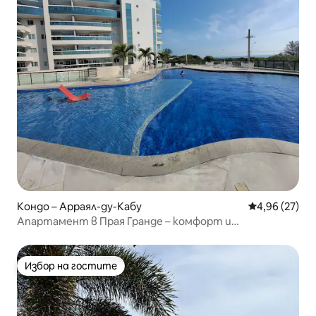
Кондо – Арраял-ду-Кабу
Средна оценк
4,96 (27)
Апартамент в Прая Гранде – комфорт и
ексклузивност
Избор на гостите
Избор на гостите