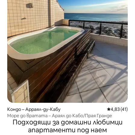
Кондо – Арраял-ду-Кабу
Средна оценк
4,83 (41)
Море до вратата – Араял до Кабо/Прая Гранде
Подходящи за домашни любимци
апартаменти под наем