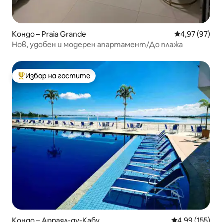
Кондо – Praia Grande
Средна оценк
4,97 (97)
Нов, удобен и модерен апартамент/До плажа
Избор на гостите
Най-популярен избор на гостите
Кондо – Арраял-ду-Кабу
Средна оценка
4,99 (155)