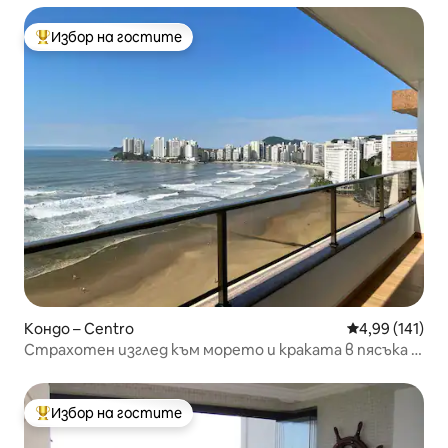
Избор на гостите
Най-популярен избор на гостите
Кондо – Centro
Средна оценка
4,99 (141)
Страхотен изглед към морето и краката в пясъка –
Питангейрас
Избор на гостите
Най-популярен избор на гостите