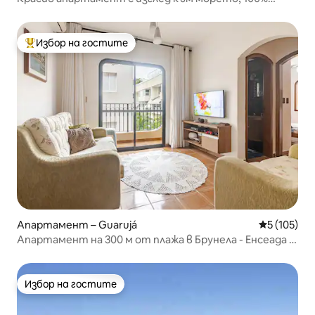
обновен
Избор на гостите
Най-популярен избор на гостите
Апартамент – Guarujá
Средна оце
5 (105)
Апартамент на 300 м от плажа в Брунела - Енсеада -
Гуаружа
Избор на гостите
Избор на гостите