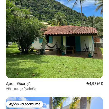
Дом – Guarujá
Средна оценк
4,93 (61)
Убежище Гуаюба
Избор на гостите
Избор на гостите