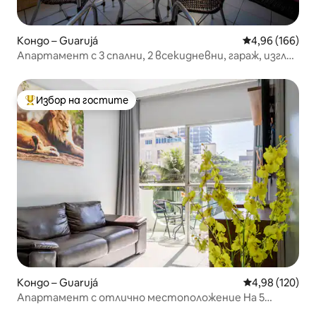
Кондо – Guarujá
Средна оценка
4,96 (166)
Апартамент с 3 спални, 2 всекидневни, гараж, изглед
към морето/басейна, на 5 минути от плажа
Избор на гостите
Най-популярен избор на гостите
Кондо – Guarujá
Средна оценка
4,98 (120)
Апартамент с отлично местоположение На 5
минути от плажа