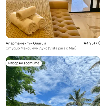
Апартамент – Guarujá
Средна оценк
4,95 (77)
Студио Максимум Лукс (Vista para o Mar)
Избор на гостите
Избор на гостите