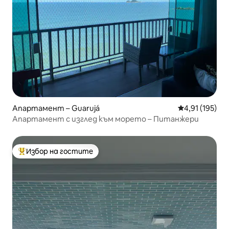
Апартамент – Guarujá
Средна оценка
4,91 (195)
Апартамент с изглед към морето – Питанжери
Избор на гостите
Най-популярен избор на гостите