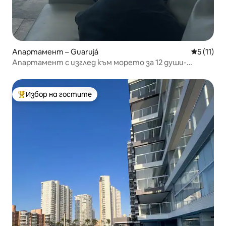
Апартамент – Guarujá
Средна оц
5 (11)
Апартамент с изглед към морето за 12 души-
Климатик/стаи/всекидневна
Избор на гостите
Най-популярен избор на гостите