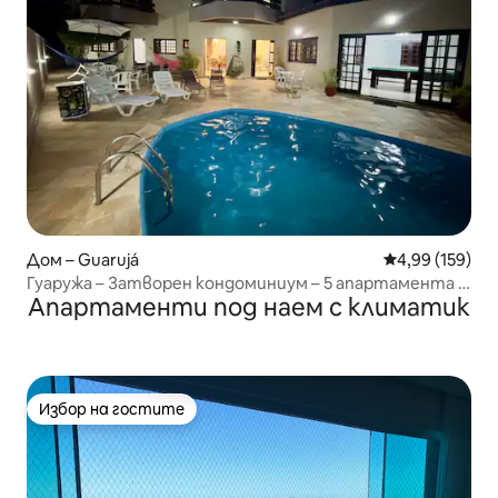
Дом – Guarujá
Средна оценка
4,99 (159)
Гуаружа – Затворен кондоминиум – 5 апартамента с
Апартаменти под наем с климатик
удобства
Избор на гостите
Избор на гостите