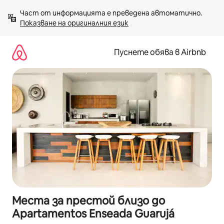
Пропускане
Част от информацията е преведена автоматично. 
към
Показване на оригиналния език
съдържанието
Пуснете обява в Airbnb
Места за престой близо до
Apartamentos Enseada Guarujá