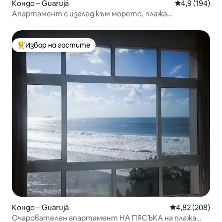
Кондо – Guarujá
Средна оценк
4,9 (194)
Апартамент с изглед към морето, плажа
Pitangueiras.
Избор на гостите
Най-популярен избор на гостите
Кондо – Guarujá
Средна оценка
4,82 (208)
Очарователен апартамент НА ПЯСЪКА на плажа