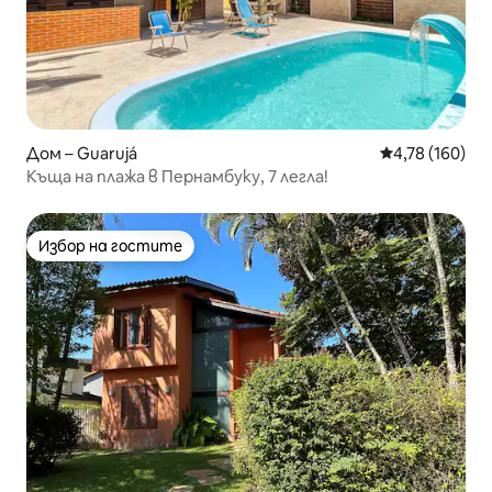
Дом – Guarujá
Средна оценка
4,78 (160)
Къща на плажа в Пернамбуку, 7 легла!
Избор на гостите
Избор на гостите