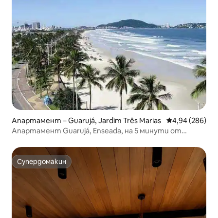
Апартамент – Guarujá, Jardim Três Marias
Средна оценка
4,94 (286)
Апартамент Guarujá, Enseada, на 5 минути от
морето, WiFi+Net HD
Супердомакин
Супердомакин