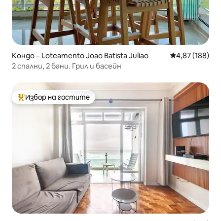
Кондо – Loteamento Joao Batista Juliao
Средна оценка
4,87 (188)
2 спални, 2 бани. Грил и басейн
Избор на гостите
Най-популярен избор на гостите