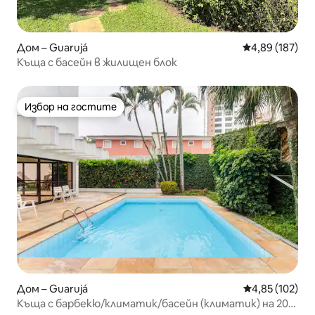
Дом – Guarujá
Средна оценка
4,89 (187)
Къща с басейн в жилищен блок
Избор на гостите
Избор на гостите
Дом – Guarujá
Средна оценка
4,85 (102)
Къща с барбекю/климатик/басейн (климатик) на 200