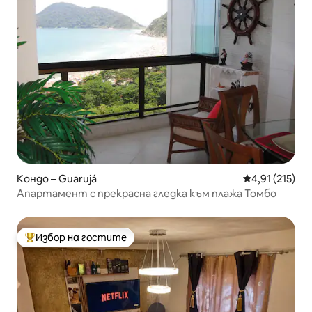
Кондо – Guarujá
Средна оценка
4,91 (215)
Апартамент с прекрасна гледка към плажа Томбо
Избор на гостите
Най-популярен избор на гостите