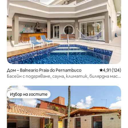
Дом – Balneario Praia do Pernambuco
Средна оценка
4,91 (124)
Басейн с подгряване, сауна, климатик, билярдна маса,
Wi-Fi, барбекю
Избор на гостите
Избор на гостите