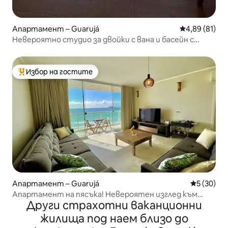
Апартамент – Guarujá
Средна оценк
4,89 (81)
Невероятно студио за двойки с вана и басейн с
изглед към морето
Избор на гостите
Най-популярен избор на гостите
Апартамент – Guarujá
Средна оц
5 (30)
Апартамент на пясъка! Невероятен изглед към
Други страхотни ваканционни
морето
жилища под наем близо до