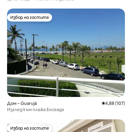
Избор на гостите
Избор на гостите
Дом – Guarujá
Средна оценка
4,88 (107)
Изглед към плажа Енсеада
Избор на гостите
Избор на гостите