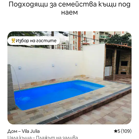
Подходящи за семейства къщи под
Питангеирас
наем
Избор на гостите
Най-популярен избор на гостите
Дом – Vila Julia
Средна оце
5 (109)
Цяла къща – Плажът на залива