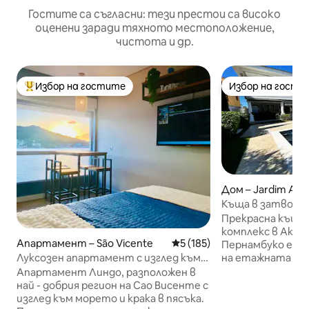
Гостите са съгласни: тези престои са високо
оценени заради тяхното местоположение,
чистота и др.
Избор на гостите
Избор на гости
Най-популярен избор на гостите
Избор на гости
Дом – Jardim Aca
Къща в затворен
Гуаружа, J. Acapu
Прекрасна къща 
комплекс в Акапулко! 
Апартамент – São Vicente
Средна оценка: 5 от 5, 185
5 (185)
Пернамбуко е на
на етажната собс
Луксозен апартамент с изглед към
спални (всички с 
морето, страхотно
Апартамент Линдо, разположен в
всекидневна за 4
местоположение!
най - добрия регион на Сао Висенте с
инчов телевизор
изглед към морето и крака в пясъка.