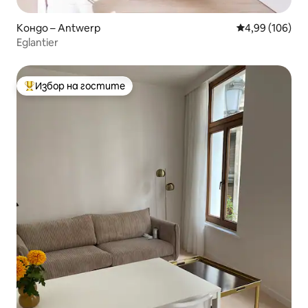
Кондо – Antwerp
Средна оценка
4,99 (106)
Eglantier
Избор на гостите
Най-популярен избор на гостите