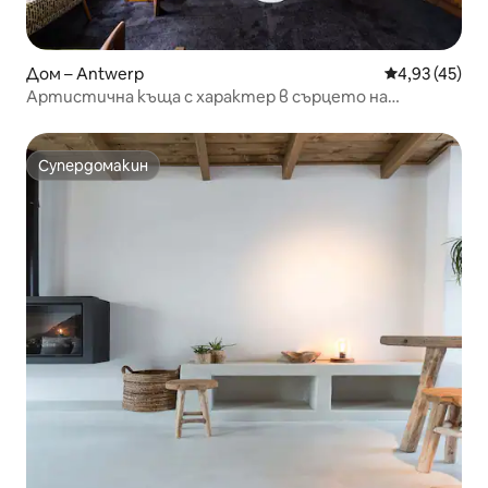
Дом – Antwerp
Средна оценк
4,93 (45)
Артистична къща с характер в сърцето на
Антверпен
Супердомакин
Супердомакин