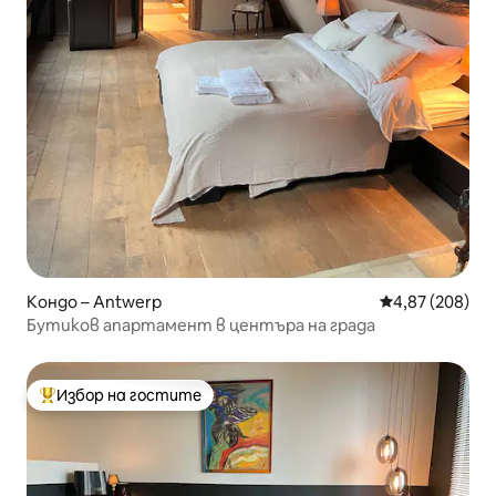
Кондо – Antwerp
Средна оценка
4,87 (208)
Бутиков апартамент в центъра на града
Избор на гостите
Най-популярен избор на гостите