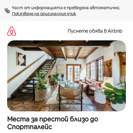
Пропускане
Част от информацията е преведена автоматично. 
към
Показване на оригиналния език
съдържанието
Пуснете обява в Airbnb
Места за престой близо до
Спортпалейс