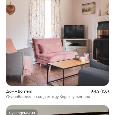
Дом – Bornem
Средна оценк
4,9 (150)
Очарователна къща между вода и зеленина
Супердомакин