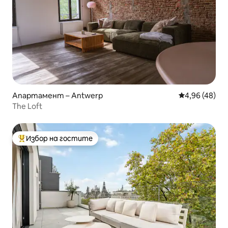
Апартамент – Antwerp
Средна оценк
4,96 (48)
The Loft
Избор на гостите
Най-популярен избор на гостите