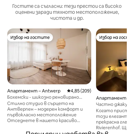
Гостите са съгласни: тези престои са високо
оценени заради тяхното местоположение,
чистота и др.
Избор на гостите
Избор на гости
Избор на гостите
Избор на гости
Апартамент – Antwerp
Средна оценка: 4,85 от 5, 209
4,85 (209)
Бохемски - шикозно реновирано
Апартамент – A
студио
Стилно студио в сърцето на
Частно джакузи
Антверпен – модерен комфорт и
паркинг @ Andrie
Когато пристиг
първокласно местоположение
този елегантен
Отседнете в нашето красиво
прекрасна гледка към
реновирано студио, идеално
Rivierenhof. Ще ви хареса да се
разположено в историческия
отпуснете в п