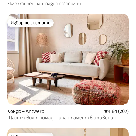
Еклектичен чар: оазис с 2 спални
Избор на гостите
Избор на гостите
Кондо – Antwerp
Средна оценка
4,84 (207)
Щастливият номад II: апартамент в оживения
център на града