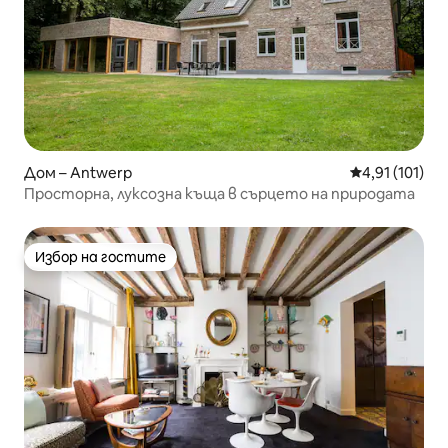
Дом – Antwerp
Средна оценка
4,91 (101)
Просторна, луксозна къща в сърцето на природата
Избор на гостите
Избор на гостите