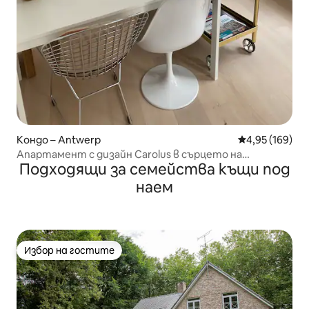
Кондо – Antwerp
Средна оценка
4,95 (169)
Апартамент с дизайн Carolus в сърцето на
Подходящи за семейства къщи под
Антверпен
наем
Избор на гостите
Избор на гостите