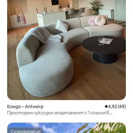
Кондо – Antwerp
Средна оценк
4,92 (49)
Просторен луксозен апартамент с 1 спалня в
центъра
Супердомакин