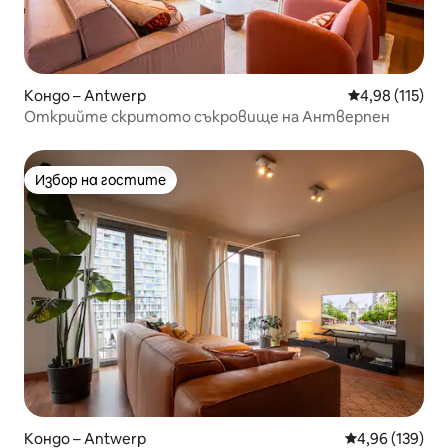
Кондо – Antwerp
Средна оценка
4,98 (115)
Открийте скритото съкровище на Антверпен
Избор на гостите
Избор на гостите
Кондо – Antwerp
Средна оценка
4,96 (139)