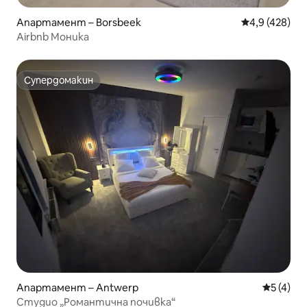
Апартамент – Borsbeek
Средна оценк
4,9 (428)
Airbnb Моника
Супердомакин
Супердомакин
Апартамент – Antwerp
Средна о
5 (4)
Студио „Романтична почивка“