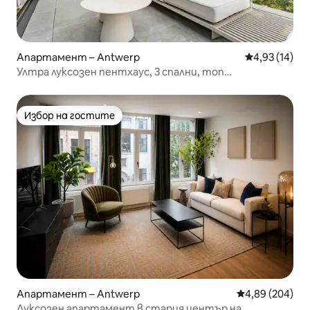
Апартамент – Antwerp
Средна оценк
4,93 (14)
Ултра луксозен пентхаус, 3 спални, топ
местоположение
Избор на гостите
Избор на гостите
Апартамент – Antwerp
Средна оценка
4,89 (204)
Луксозен апартамент в стария център на