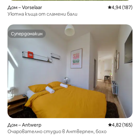
Дом – Vorselaar
Средна оценка
4,94 (187)
Уютна къща от сламени бали
Супердомакин
Супердомакин
Дом – Antwerp
Средна оценка
4,82 (165)
Очарователно студио в Антверпен, бохо