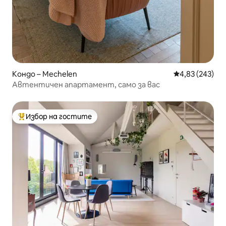
Кондо – Mechelen
Средна оценка
4,83 (243)
Автентичен апартамент, само за вас
Избор на гостите
Най-популярен избор на гостите