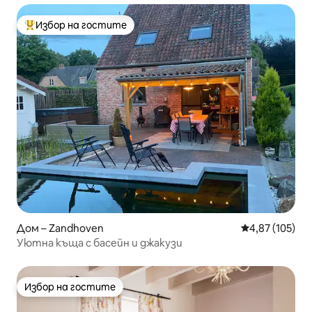
Избор на гостите
Най-популярен избор на гостите
Дом – Zandhoven
Средна оценка
4,87 (105)
Уютна къща с басейн и джакузи
Избор на гостите
Избор на гостите