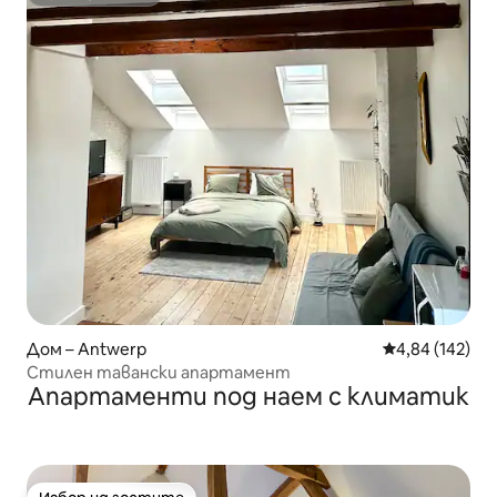
Супердомакин
Дом – Antwerp
Средна оценка
4,84 (142)
Стилен тавански апартамент
Апартаменти под наем с климатик