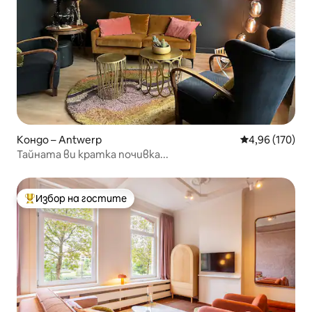
Кондо – Antwerp
Средна оценка
4,96 (170)
Тайната ви кратка почивка...
Избор на гостите
Най-популярен избор на гостите