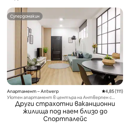
Супердомакин
Супердомакин
Апартамент – Antwerp
Средна оценк
4,85 (111)
Уютен апартамент в центъра на Антверпен с
Други страхотни ваканционни
БЕЗПЛАТЕН паркинг
жилища под наем близо до
Спортпалейс