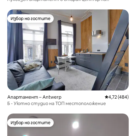
Антверпен
Избор на гостите
Избор на гостите
Апартамент – Antwerp
Средна оценка
4,72 (484)
Б - Уютно студио на ТОП местоположение
Избор на гостите
Избор на гостите