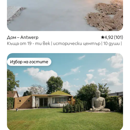
Дом – Antwerp
Средна оценка
4,92 (101)
Къща от 19 - ти век | исторически център | 10 души |
Избор на гостите
Избор на гостите