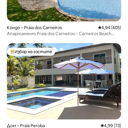
Кондо – Praia dos Carneiros
Средна оценка
4,94 (405)
Апартамент Praia dos Carneiros – Carneiros Beach
Resort (4)
Избор на гостите
Най-популярен избор на гостите
Дом – Praia Peroba
Средна оценк
4,99 (73)