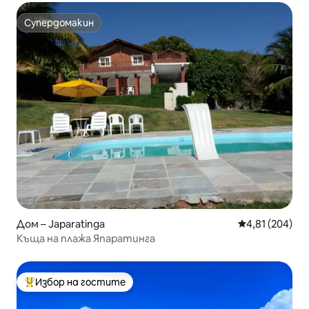
Супердомакин
Супердомакин
Дом – Japaratinga
Средна оценка
4,81 (204)
Къща на плажа Япаратинга
Избор на гостите
Най-популярен избор на гостите