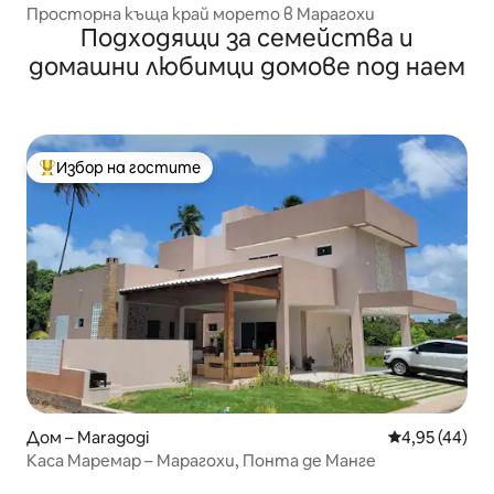
Просторна къща край морето в Марагохи
Подходящи за семейства и
домашни любимци домове под наем
Избор на гостите
Най-популярен избор на гостите
Дом – Maragogi
Средна оценк
4,95 (44)
Каса Маремар – Марагохи, Понта де Манге