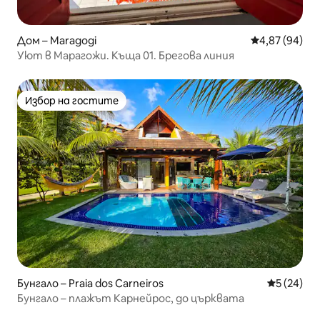
Дом – Maragogi
Средна оценк
4,87 (94)
Уют в Марагожи. Къща 01. Брегова линия
Избор на гостите
Избор на гостите
Бунгало – Praia dos Carneiros
Средна оц
5 (24)
Бунгало – плажът Карнейрос, до църквата