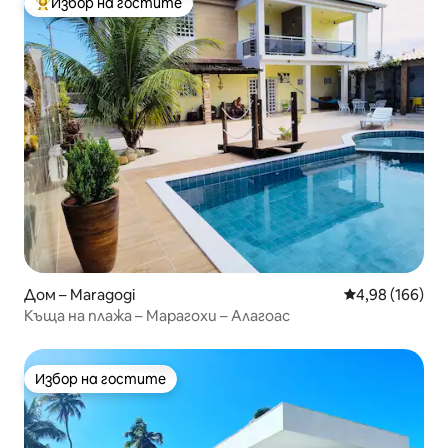
Избор на гостите
Най-популярен избор на гостите
Дом – Maragogi
Средна оценка
4,98 (166)
Къща на плажа – Марагохи – Алагоас
Избор на гостите
Избор на гостите