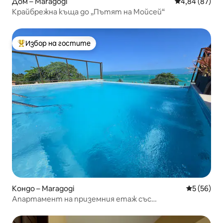
Дом – Maragogi
Средна оценк
4,84 (87)
Крайбрежна къща до „Пътят на Мойсей“
Избор на гостите
Най-популярен избор на гостите
Кондо – Maragogi
Средна оц
5 (56)
Апартамент на приземния етаж със
самостоятелен басейн