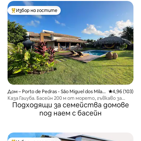
Избор на гостите
Най-популярен избор на гостите
Дом – Porto de Pedras - São Miguel dos Milag
Средна оценка
4,96 (103)
res
Каза Гаиуба. Басейн 200 м от морето, гъвкаво за
Подходящи за семейства домове
настаняване/напускане
под наем с басейн