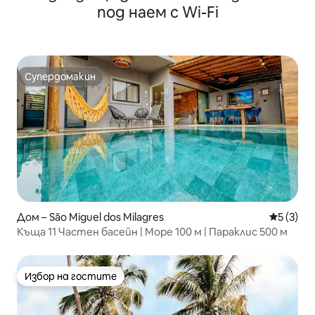
под наем с Wi-Fi
Супердомакин
Супердомакин
Дом – São Miguel dos Milagres
Средна о
5 (3)
Къща 11 Частен басейн | Море 100 м | Параклис 500 м
Избор на гостите
Избор на гостите