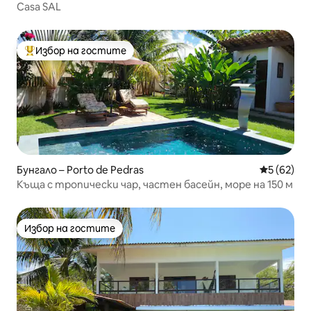
Casa SAL
Избор на гостите
Най-популярен избор на гостите
Бунгало – Porto de Pedras
Средна оц
5 (62)
Къща с тропически чар, частен басейн, море на 150 м
Избор на гостите
Избор на гостите