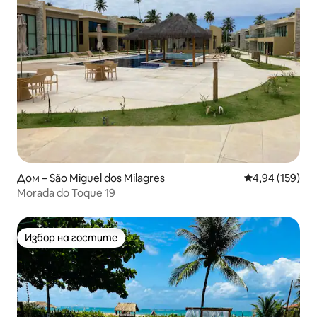
Дом – São Miguel dos Milagres
Средна оценка
4,94 (159)
Morada do Toque 19
Избор на гостите
Избор на гостите