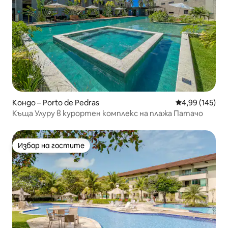
Кондо – Porto de Pedras
Средна оценка
4,99 (145)
Къща Улуру в курортен комплекс на плажа Патачо
Избор на гостите
Избор на гостите