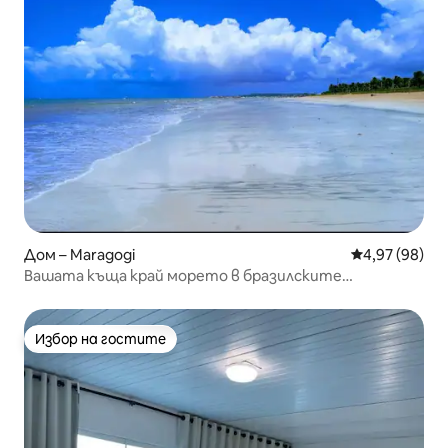
Дом – Maragogi
Средна оценк
4,97 (98)
Вашата къща край морето в бразилските
Кариби_C11
Избор на гостите
Избор на гостите