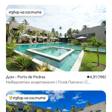
Избор на гостите
Избор на гостите
Дом – Porto de Pedras
Средна оценка
4,91 (196)
Невероятен апартамент | Пляж Патачо | С
климатик | С Wi-Fi
Избор на гостите
Най-популярен избор на гостите