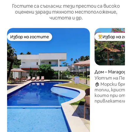
Гостите са съгласни: тези престои са високо
оценени заради тяхното местоположение,
чистота и др.
Избор на гостите
Избор на гос
Избор на гостите
Най-популярен 
Дом – Maragogi
Уютът на Пероба
Безплатна енер
🏠 Морски бряг н
топли, кристалн
които при отли
привлекателни 
естествени басе
за Stand Up, 1 ка
фрескобол и др.
привилегирован
местоположение