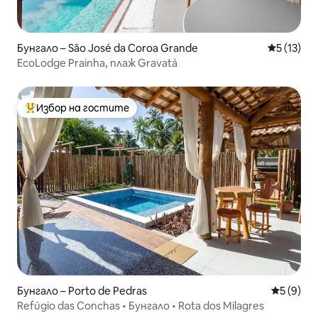
Бунгало – São José da Coroa Grande
Средна оц
5 (13)
EcoLodge Prainha, плаж Gravatá
Избор на гостите
Най-популярен избор на гостите
Бунгало – Porto de Pedras
Средна о
5 (9)
Refúgio das Conchas • Бунгало • Rota dos Milagres