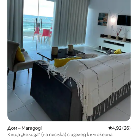
Дом – Maragogi
Средна оценк
4,92 (26)
Къща „Белиза“ (на пясъка) с изглед към океана.