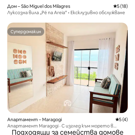
Дом – São Miguel dos Milagres
Средна оц
5 (18)
Луксозна вила „Pé na Areia“ • Ексклузивно обслужване
Супердомакин
Супердомакин
Апартамент – Maragogi
Средна о
5 (4)
Апартамент Maragogi · С изглед към морето в
Подходящи за семейства домове
Maragogi Апартамент 3 Q