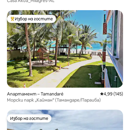
Casa Akua_Milagres-AL
Избор на гостите
Най-популярен избор на гостите
Апартамент – Tamandaré
Средна оценка
4,99 (145)
Морски парк „Кайман“ (Тамандаре/Параиба)
Избор на гостите
Избор на гостите