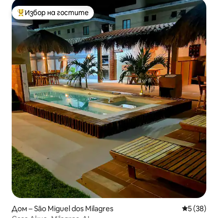
Избор на гостите
Най-популярен избор на гостите
Дом – São Miguel dos Milagres
Средна оц
5 (38)