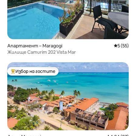
Апартамент – Maragogi
Средна оц
5 (55)
Жилище Camurim 202 Vista Mar
Избор на гостите
Най-популярен избор на гостите