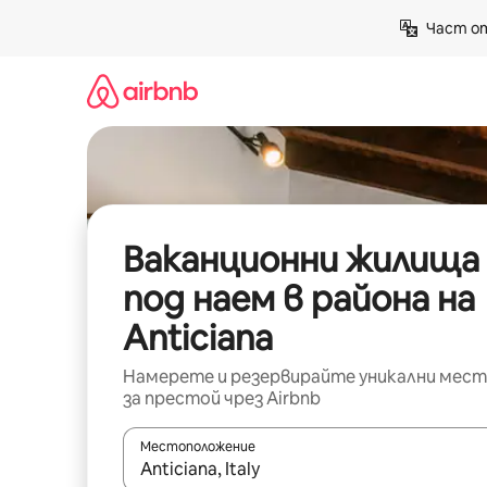
Пропускане
Част от
към
съдържанието
Ваканционни жилища
под наем в района на
Anticiana
Намерете и резервирайте уникални мест
за престой чрез Airbnb
Местоположение
Когато резултатите се покажат, използвайт