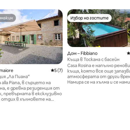
омакин
Избор на гостите
омакин
Избор на гостите
Дом – Fibbiano
С
Къща в Тоскана с басейн
Casa Rosina е напълно ренов
от 5, 81 отзива
maiore
Средна оценка: 5 от 5, 7 отзива
5 (7)
къща, която все още запазв
ия „Ла Пиана“
атмосферата от други вре
Намира се на хълма и се нами
 alla Piana, в сърцето на
средновековно село с много
а, е древна резиденция от
жители ,където можете да 
к, превърната в ексклузивно
насладите на тишината, потопена в
 отдих в хълмовете на
природата и с красива гледк
. Заобиколен от природа,
планините. Можете да пре
лага 6 рустикални стаи,
красив престой, наслаждавай
4 бани, частен плувен басейн
всички удобства и преди вси
мна градина. Пътека Cai
насладите на много добре
Апуанските Алпи, идеални за