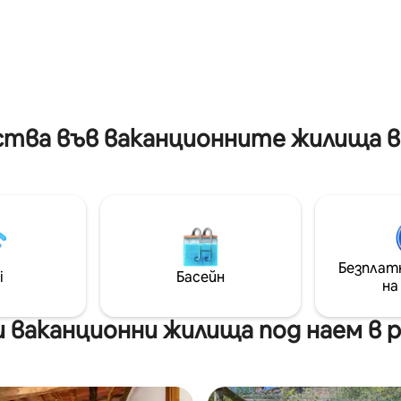
поддържаната градина и бас
н туризъм. Лука и Соня
нула време можете да стиг
т сърдечно гостите,
красивите градове Лука и Пи
йки тоскански кулинарни
ния. Идеално за тези,
ърсят спокойствие,
и спорт, далеч от хаоса в
ва във ваканционните жилища в р
Безплат
i
Басейн
на
ваканционни жилища под наем в ра