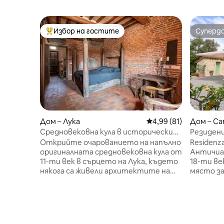
Избор на гостите
Суперд
Най-популярен избор на гостите
Суперд
Дом – Лука
Средна оценка: 4,99 
4,99 (81)
Дом – Ca
Средновековна кула в историческия
Резиденц
център
Открийте очарованието на напълно
Residenza
оригиналната средновековна кула от
Античиан
11-ти век в сърцето на Лука, където
18-ти ве
някога са живели архитектите на
място за
катедралата „Сан Мартино“, а по-
Камайоре
късно е била разположена
той пред
камбанарията. Намира се в
2 кухни, 
подножието на камбанарията, но
и панора
камбаните никога не бият, което
води до 