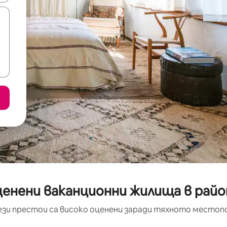
енени ваканционни жилища в район
ези престои са високо оценени заради тяхното местоп