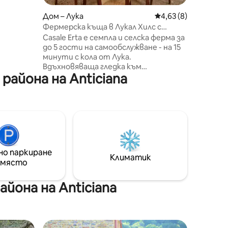
ейна. За
нете до
Дом – Лука
Средна оценка: 4,6
4,63 (8)
за .
Фермерска къща в Лукал Хилс с
изглед и градина
Casale Erta е семпла и селска ферма за
до 5 гости на самообслужване - на 15
минути с кола от Лука.
Вдъхновяваща гледка към
айона на Anticiana
провинцията, град Лука, морето и
Алпи Апуане. Идеално за тези, които
търсят лесен престой сред
природата. Стратегическо място
за посещение на Лука, пешеходен
туризъм, плажни дни във Версилия.
Фермерските къщи са част от
историческо имение, датиращо от
но паркиране
1400 - те години. Новите
Климатик
 място
собственици постепенно оживяват
визията си в други райони на имота.
йона на Anticiana