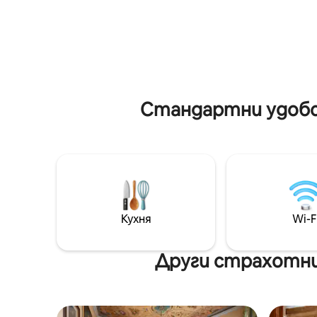
гарантира тишина и почивка.
пешеходе
Оригинално обзавеждане, климатик,
посреща
бърз Wi-Fi, качествено спално бельо,
предлага
гледка към катедралата и стените,
изживява
малко външно пространство, големи
които т
италиански ръчно изработени легла
природа 
и частен паркинг пред къщата.
града.
Стандартни удобст
Кухня
Wi-F
Други страхотни 