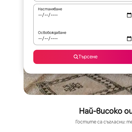
Настаняване
Освобождаване
Търсене
Най-високо оц
Гостите са съгласни: т