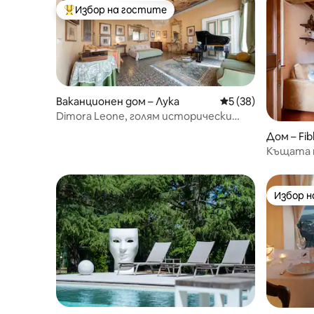
Избор на гостите
Най-популярен избор на гостите
Ваканционен дом – Лука
Средна оценка: 5 
5 (38)
Dimora Leone, голям исторически
апартамент в Лука
Дом – Fib
Къщата 
Избор 
Избор 