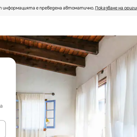
 информацията е преведена автоматично. 
Показване на ориги
а
е клавишите със стрелки нагоре и надолу или навигирайте с д