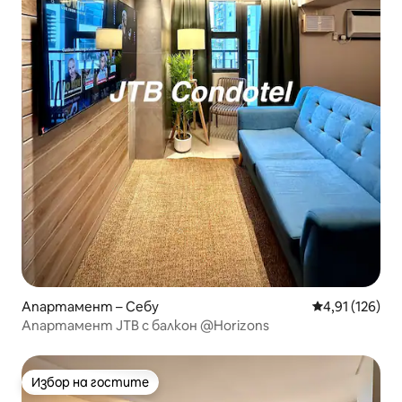
Апартамент – Себу
Средна оценка
4,91 (126)
Апартамент JTB с балкон @Horizons
Избор на гостите
Избор на гостите