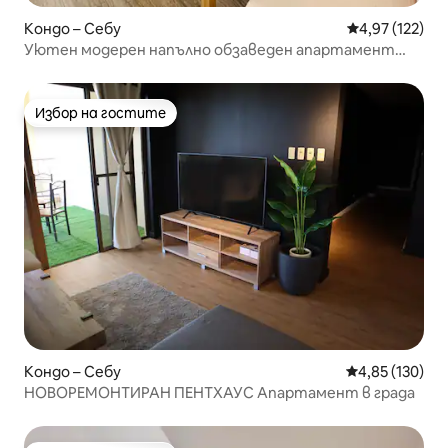
Кондо – Себу
Средна оценка
4,97 (122)
Уютен модерен напълно обзаведен апартамент
близо до ИТ Парк Себу
Избор на гостите
Избор на гостите
Кондо – Себу
Средна оценка
4,85 (130)
НОВОРЕМОНТИРАН ПЕНТХАУС Апартамент в града