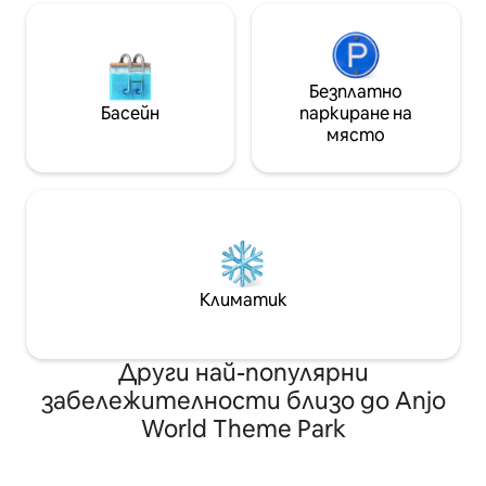
и магазина. 3 минути пеша до клона
работа.
на парка Ayala Central Haiti Park, 15
минути до SM Mall/Ayala Cebu Mall, 35
минути до летище Mactan на 50
Безплатно
минути.
Басейн
паркиране на
място
Климатик
Други най-популярни
забележителности близо до Anjo
World Theme Park