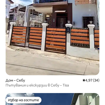
Дом – Себу
Средна оценк
4,97 (34)
Пътувания и екскурзии в Себу – Tisa
Избор на гостите
Избор на гостите