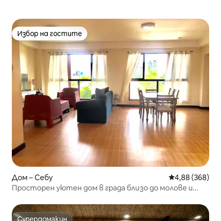
Избор на гостите
Избор на гостите
Дом – Себу
Средна оценка
4,88 (368)
Просторен уютен дом в града близо до молове и
фонтан
Супердомакин