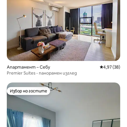
Апартамент – Себу
Средна оценк
4,97 (38)
Premier Suites - панорамен изглед
Избор на гостите
Избор на гостите