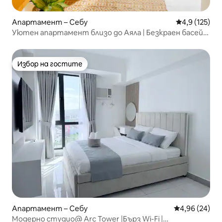
Апартамент – Себу
Средна оценк
4,9 (125)
Уютен апартамент близо до Аяла | Безкраен басейн
| Netflix
Избор на гостите
Избор на гостите
Апартамент – Себу
Средна оценк
4,96 (24)
Модерно студио@ Arc Tower |Бърз Wi-Fi |