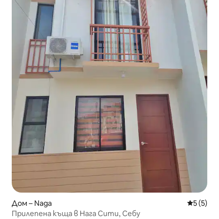
Дом – Naga
Средна о
5 (5)
Прилепена къща в Нага Сити, Себу