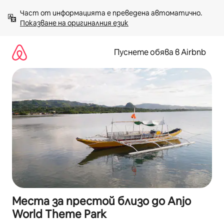
Пропускане
Част от информацията е преведена автоматично. 
към
Показване на оригиналния език
съдържанието
Пуснете обява в Airbnb
Места за престой близо до Anjo
World Theme Park