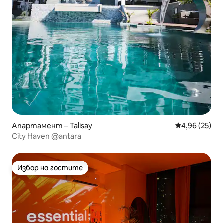
Апартамент – Talisay
Средна оценк
4,96 (25)
City Haven @antara
Избор на гостите
Избор на гостите