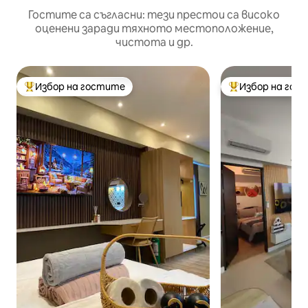
Гостите са съгласни: тези престои са високо
оценени заради тяхното местоположение,
чистота и др.
Избор на гостите
Избор на гос
Най-популярен избор на гостите
Най-популярен 