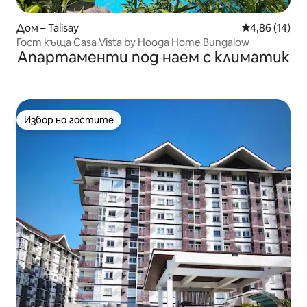
Дом – Talisay
Средна оценк
4,86 (14)
Гост къща Casa Vista by Hooga Home Bungalow
Апартаменти под наем с климатик
Избор на гостите
Избор на гостите