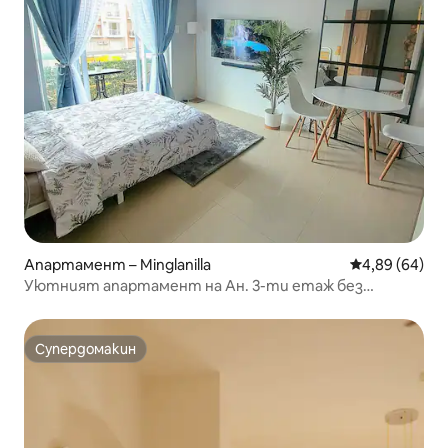
Апартамент – Minglanilla
Средна оценк
4,89 (64)
Уютният апартамент на Ан. 3-ти етаж без
асансьор, Модена
Супердомакин
Супердомакин