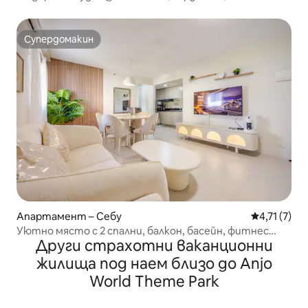
Апартамент Sophia
Супердомакин
Супердомакин
Апартамент – Себу
Средна оцен
4,71 (7)
Уютно място с 2 спални, балкон, басейн, фитнес
Други страхотни ваканционни
зала и бърз Wi-Fi
жилища под наем близо до Anjo
World Theme Park