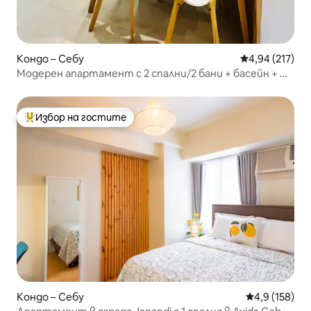
Кондо – Себу
Средна оценка
4,94 (217)
Модерен апартамент с 2 спални/2 бани + басейн + ИТ
парк
Избор на гостите
Най-популярен избор на гостите
Кондо – Себу
Средна оценк
4,9 (158)