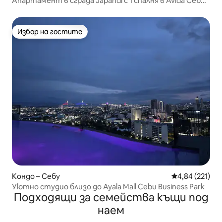
Апартамент в сграда Japandi с 1 спалня в Avida Cebu
IT Park
Избор на гостите
Избор на гостите
Кондо – Себу
Средна оценка
4,84 (221)
Уютно студио близо до Ayala Mall Cebu Business Park
Подходящи за семейства къщи под
наем