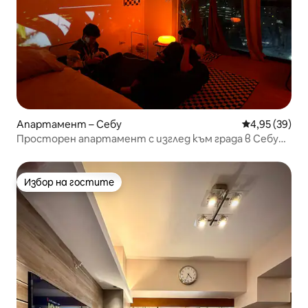
Апартамент – Себу
Средна оценк
4,95 (39)
Просторен апартамент с изглед към града в Себу
близо до ИТ парка
Избор на гостите
Избор на гостите