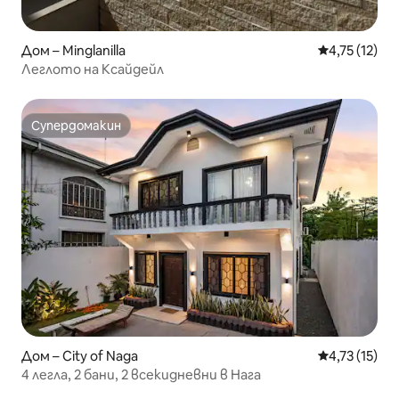
Дом – Minglanilla
Средна оценк
4,75 (12)
Леглото на Ксайдейл
Супердомакин
Супердомакин
Дом – City of Naga
Средна оценк
4,73 (15)
4 легла, 2 бани, 2 всекидневни в Нага