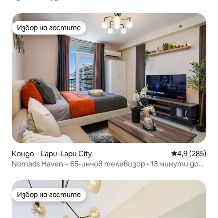
Избор на гостите
Избор на гостите
Кондо – Lapu-Lapu City
Средна оценк
4,9 (285)
Nomads Haven – 65-инчов телевизор • 13 минути до
летището • с балкон
Избор на гостите
Избор на гостите