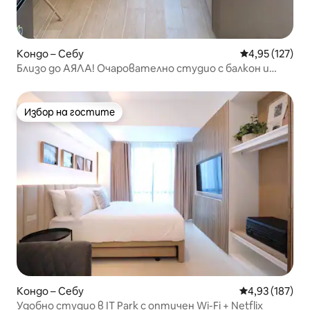
Кондо – Себу
Средна оценка
4,95 (127)
Близо до АЯЛА! Очарователно студио с балкон и
страхотен изглед
Избор на гостите
Избор на гостите
Кондо – Себу
Средна оценка
4,93 (187)
Удобно студио в IT Park с оптичен Wi-Fi + Netflix