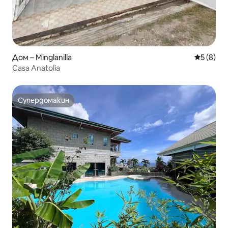
Дом – Minglanilla
Средна о
5 (8)
Casa Anatolia
Супердомакин
Супердомакин