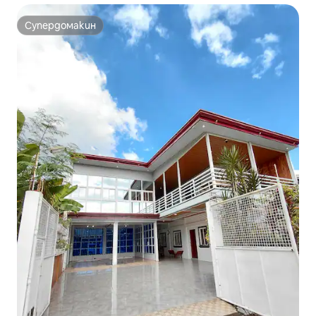
Супердомакин
Супердомакин