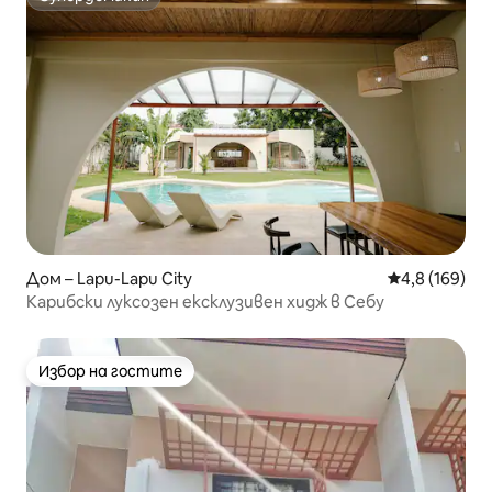
Супердомакин
Дом – Lapu-Lapu City
Средна оценк
4,8 (169)
Карибски луксозен ексклузивен хидж в Себу
Избор на гостите
Избор на гостите