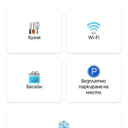
е сградата, в която се намира
до 10:00 ч. $ 35,
SampaSky, и е възможно да се
Напред: - Expo Center Norte, Anhembi
разхождате до основните атракции
Complex, Tietê Met
на центъра. Разполага с климатик, 55
Canindé, Sambódro
- инчов телевизор с приложения,
Campo de Marte, APCD..
кухня, оборудвана с основни прибори,
Açúcar, Americana
готварски плот (1 уста),
Burger King, Shop
Кухня
Wi-Fi
микровълнова печка и минибар.
D
Безплатно
Басейн
паркиране на
място