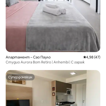
Апартамент – Сао Пауло
Средна оценк
4,98 (47)
Студио Aurora Bom Retiro | Anhembi | С гараж
Супердомакин
Супердомакин