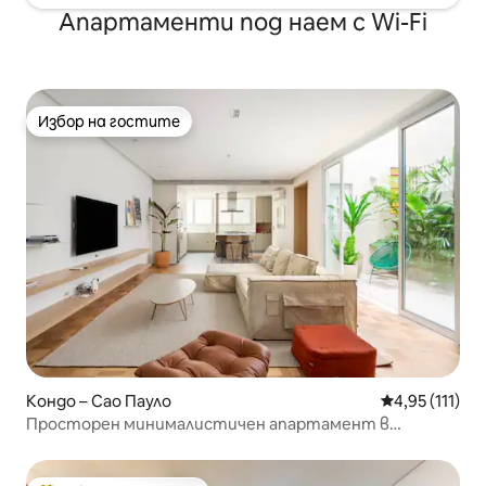
Апартаменти под наем с Wi-Fi
Избор на гостите
Избор на гостите
Кондо – Сао Пауло
Средна оценк
4,95 (111)
Просторен минималистичен апартамент в
сърцето на Жардинс