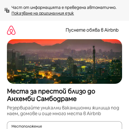
Пропускане
Част от информацията е преведена автоматично. 
към
Показване на оригиналния език
съдържанието
Пуснете обява в Airbnb
Места за престой близо до
Анхемби Самбодраме
Резервирайте уникални ваканционни жилища под
наем, домове и още много места в Airbnb
Местоположение