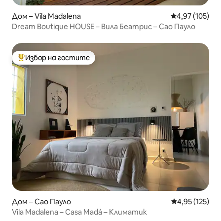
Дом – Vila Madalena
Средна оценка
4,97 (105)
Dream Boutique HOUSE – Вила Беатрис – Сао Пауло
Избор на гостите
Най-популярен избор на гостите
Дом – Сао Пауло
Средна оценка
4,95 (125)
Vila Madalena – Casa Madá – Климатик