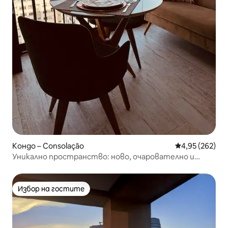
Кондо – Consolação
Средна оценка
4,95 (262)
Уникално пространство: ново, очарователно и
технологично/красив изглед
Избор на гостите
Избор на гостите