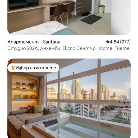
Апартамент – Santana
Средна оценка
4,84 (277)
Студио 202А, Анхемби, Експо Сентър Норте, Тиете
Избор на гостите
Най-популярен избор на гостите