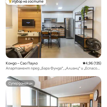
Избор на гостите
Най-популярен избор на гостите
Кондо – Сао Пауло
Средна оценка
4,96 (135)
Апартамент пред „Бара Фунда“, „Алианц“ и „Еспасо
Унимед“
Супердомакин
Супердомакин