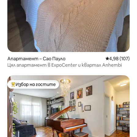
Апартамент – Сао Пауло
Средна оценка
4,98 (107)
Цял апартамент в ExpoCenter и квартал Anhembi
Избор на гостите
Най-популярен избор на гостите