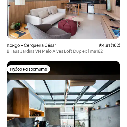
Кондо – Cerqueira César
Средна оценка
4,81 (162)
BHaus Jardins VN Melo Alves Loft Duplex | ma162
Избор на гостите
Избор на гостите