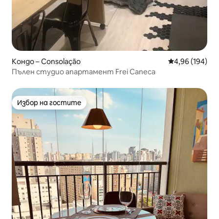
Кондо – Consolação
Средна оценка
4,96 (194)
Пълен студио апартамент Frei Caneca
Избор на гостите
Избор на гостите