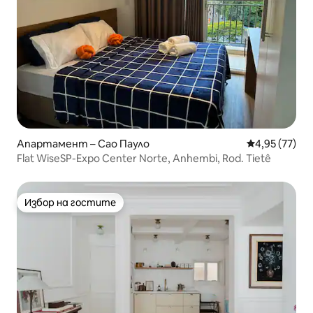
Апартамент – Сао Пауло
Средна оценк
4,95 (77)
Flat WiseSP-Expo Center Norte, Anhembi, Rod. Tietê
Избор на гостите
Избор на гостите