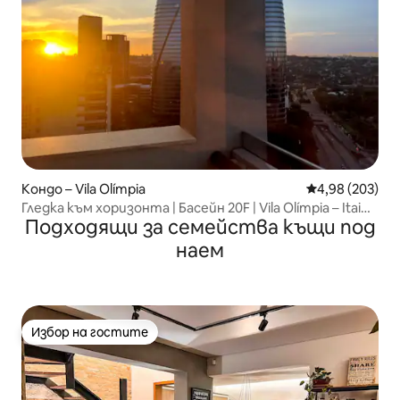
Кондо – Vila Olímpia
Средна оценка
4,98 (203)
Гледка към хоризонта | Басейн 20F | Vila Olímpia – Itaim
Подходящи за семейства къщи под
SP
наем
Избор на гостите
Избор на гостите