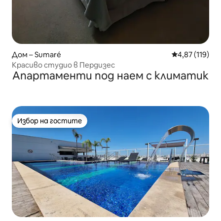
Дом – Sumaré
Средна оценка
4,87 (119)
Красиво студио в Пердизес
Апартаменти под наем с климатик
Избор на гостите
Избор на гостите