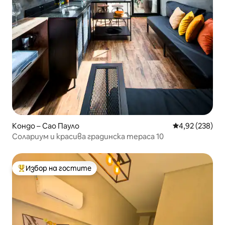
Кондо – Сао Пауло
Средна оценка
4,92 (238)
Солариум и красива градинска тераса 10
Избор на гостите
Най-популярен избор на гостите