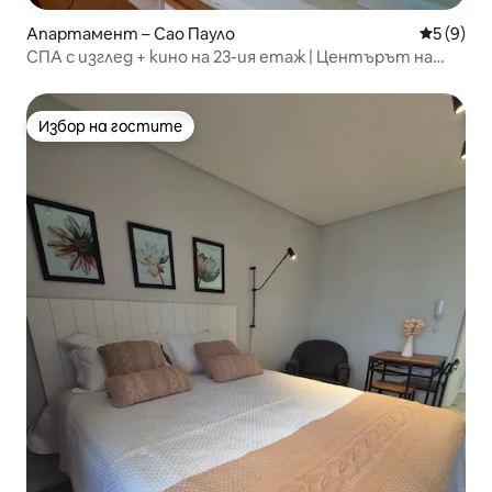
Апартамент – Сао Пауло
Средна о
5 (9)
СПА с изглед + кино на 23-ия етаж | Центърът на
Сао Пауло
Избор на гостите
Избор на гостите