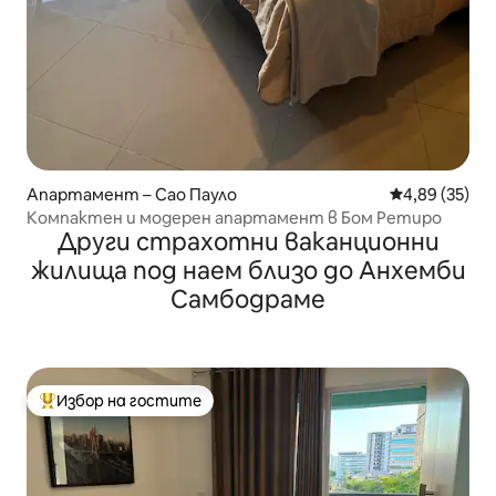
Апартамент – Сао Пауло
Средна оценк
4,89 (35)
Компактен и модерен апартамент в Бом Ретиро
Други страхотни ваканционни
жилища под наем близо до Анхемби
Самбодраме
Избор на гостите
Най-популярен избор на гостите