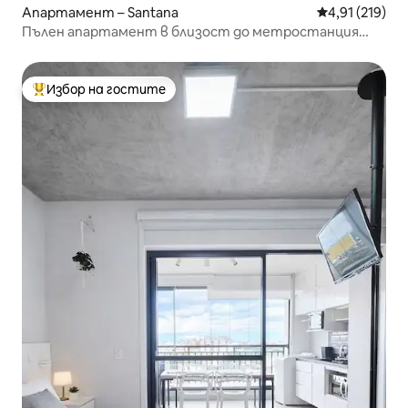
Апартамент – Santana
Средна оценка
4,91 (219)
Пълен апартамент в близост до метростанция
Tietê ExpoCN/Anhembi.
Избор на гостите
Най-популярен избор на гостите