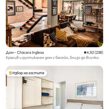
Дом – Chácara Inglesa
Средна оценка
4,92 (238)
Красив и рустикален дом с басейн, близо до всичко.
Избор на гостите
Най-популярен избор на гостите