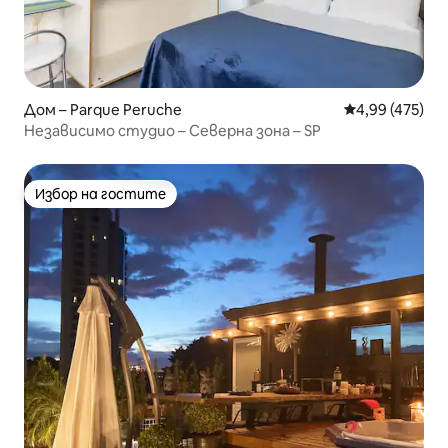
Дом – Parque Peruche
Средна оценка
4,99 (475)
Независимо студио – Северна зона – SP
Избор на гостите
Избор на гостите