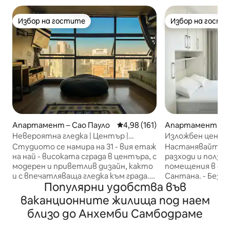
Избор на гостите
Избор на гости
Избор на гостите
Избор на гости
Апартамент – Сао Пауло
Средна оценка: 4,98 от 5, 16
4,98 (161)
Апартамент – Sa
ão Paulo
Невероятна гледка | Център |
Изложбен център
Дизайнерско студио | 31-ви етаж
Апартамент Ко
Студиото се намира на 31 - вия етаж
Настанявайте г
на най - високата сграда в центъра, с
разходи и ползи
модерен и приветлив дизайн, както
помещения в сгр
и с впечатляваща гледка към града.
Сантана. - Без такса за почистване -
Популярни удобства във
От прозореца можете да се
високоскоростн
възхитите на долината Анхангабау,
Vivo - Климатизи
ваканционните жилища под наем
историческия център, антените на
верандата - Aca
близо до Анхемби Самбодраме
Ав. Паулиста: един от най-
Сигурност и ден
красивите пейзажи в Сао Пауло. Това
Включен е гараж 