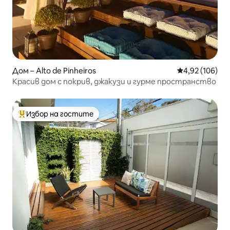
Дом – Alto de Pinheiros
Средна оценка
4,92 (106)
Красив дом с покрив, джакузи и гурме пространство
Избор на гостите
Най-популярен избор на гостите