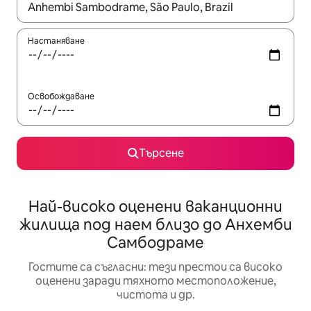
Когато резултатите се покажат, използвайте клавишите 
Настаняване
Освобождаване
Търсене
Най-високо оценени ваканционни
жилища под наем близо до Анхемби
Самбодраме
Гостите са съгласни: тези престои са високо
оценени заради тяхното местоположение,
чистота и др.