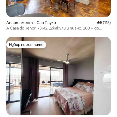
Апартамент – Сао Пауло
Средна оце
5 (115)
A Casa do Tenor. 73 м2. Джакузи и пиано. 200 м до
Copan
Избор на гостите
Избор на гостите