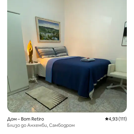
Дом – Bom Retiro
Средна оценк
4,93 (111)
Близо до Анхемби, Самбодром