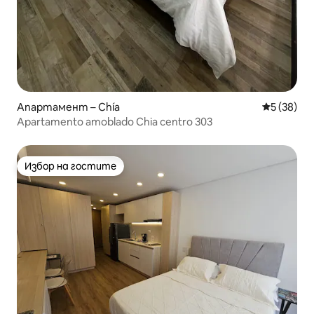
Апартамент – Chía
Средна оц
5 (38)
Apartamento amoblado Chia centro 303
Избор на гостите
Избор на гостите