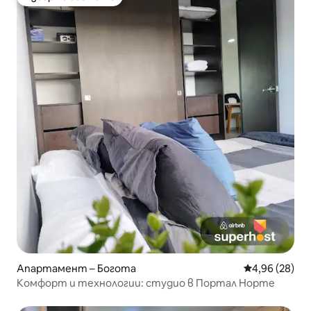
Избор на гостите
Апартамент – Богота
Средна оценк
4,96 (28)
Комфорт и технологии: студио в Портал Норте