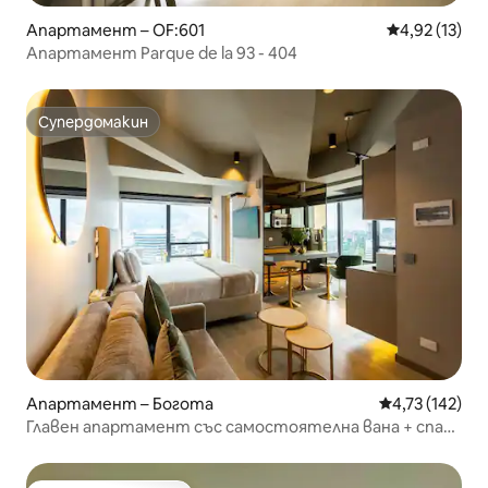
Апартамент – OF:601
Средна оценк
4,92 (13)
Апартамент Parque de la 93 - 404
Супердомакин
Супердомакин
Апартамент – Богота
Средна оценка
4,73 (142)
Главен апартамент със самостоятелна вана + спа
басейн в клубна къща