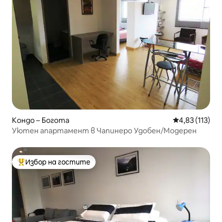
Кондо – Богота
Средна оценка
4,83 (113)
Уютен апартамент в Чапинеро Удобен/Модерен
Избор на гостите
Най-популярен избор на гостите