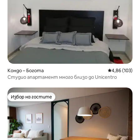
Кондо – Богота
Средна оценка
4,86 (103)
Студио апартамент много близо до Unicentro
Избор на гостите
Избор на гостите