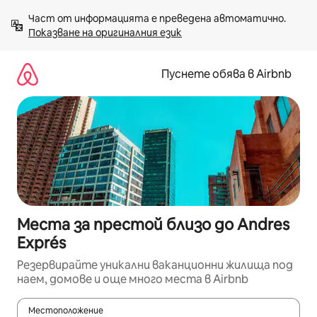
Пропускане
Част от информацията е преведена автоматично. 
към
Показване на оригиналния език
съдържанието
Пуснете обява в Airbnb
Места за престой близо до Andres
Exprés
Резервирайте уникални ваканционни жилища под
наем, домове и още много места в Airbnb
Местоположение