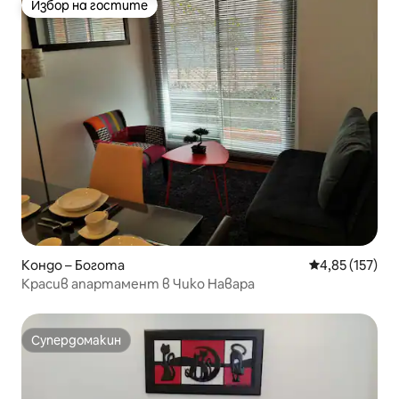
Избор на гостите
Избор на гостите
Кондо – Богота
Средна оценка
4,85 (157)
Красив апартамент в Чико Навара
Супердомакин
Супердомакин