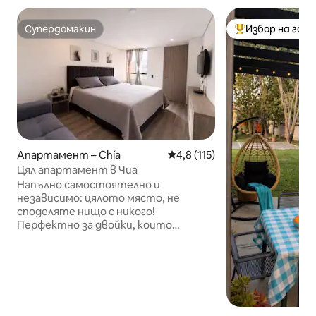
Супердомакин
Избор на гос
Супердомакин
Най-популярен 
Апартамент – Chía
Средна оценка: 4,8 от 5, 11
4,8 (115)
Цял апартамент в Чиа
Напълно самостоятелно и
независимо: цялото място, не
споделяте нищо с никого!
Перфектно за двойки, които
търсят удобна нощувка! Насладете
се на уединено и удобно място. Моля,
прочетете внимателно, преди да
резервирате: Идеално за отдих и
разтоварване. Wi - Fi - Модерна среда
- Суперголямо легло и смарт