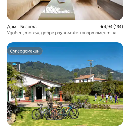
Дом – Богота
Средна оценка
4,94 (134)
Удобен, топъл, добре разположен апартамент на
първия етаж
Супердомакин
Супердомакин