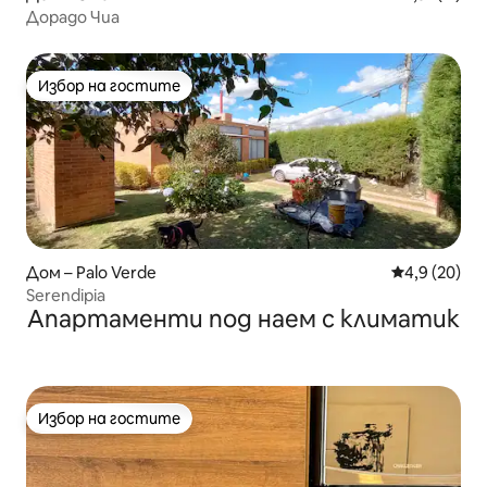
Дорадо Чиа
Избор на гостите
Избор на гостите
Дом – Palo Verde
Средна оцен
4,9 (20)
Serendipia
Апартаменти под наем с климатик
Избор на гостите
Избор на гостите