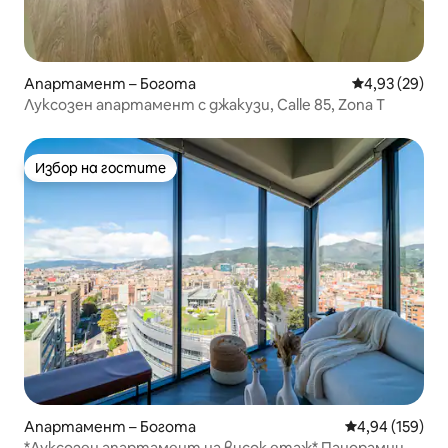
Апартамент – Богота
Средна оценк
4,93 (29)
Луксозен апартамент с джакузи, Calle 85, Zona T
Избор на гостите
Избор на гостите
Апартамент – Богота
Средна оценка
4,94 (159)
*Луксозен апартамент на висок етаж* Панорамни