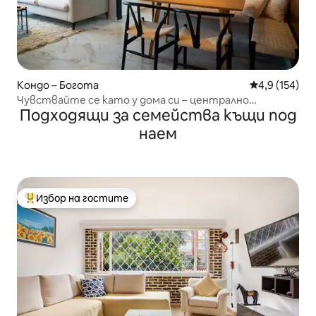
Кондо – Богота
Средна оценк
4,9 (154)
Чувствайте се като у дома си – централно
Подходящи за семейства къщи под
местоположение в Богота
наем
Избор на гостите
Най-популярен избор на гостите