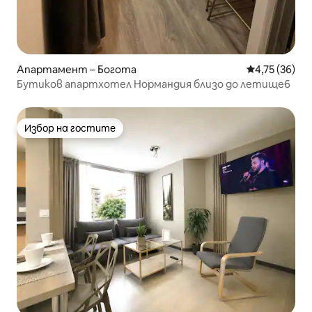
Апартамент – Богота
Средна оценк
4,75 (36)
Бутиков апартхотел Нормандия близо до летище6
Избор на гостите
Избор на гостите