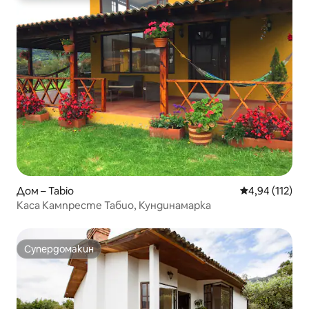
Дом – Tabio
Средна оценка
4,94 (112)
Каса Кампресте Табио, Кундинамарка
Супердомакин
Супердомакин