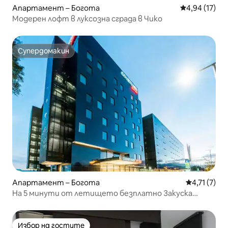
Апартамент – Богота
Средна оценк
4,94 (17)
Модерен лофт в луксозна сграда в Чико
Супердомакин
Супердомакин
Апартамент – Богота
Средна оцен
4,71 (7)
На 5 минути от летището безплатно Закуска
транспорт
Избор на гостите