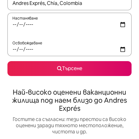
Когато резултатите се покажат, използвайте клавишите 
Настаняване
Освобождаване
Търсене
Най-високо оценени ваканционни
жилища под наем близо до Andres
Exprés
Гостите са съгласни: тези престои са високо
оценени заради тяхното местоположение,
чистота и др.