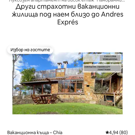
Други страхотни ваканционни
гледки, басейн и паркинг
жилища под наем близо до Andres
Exprés
Избор на гостите
Избор на гостите
Ваканционна къща – Chía
Средна оценк
4,94 (80)