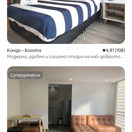
Кондо – Богота
Средна оценка
4,91 (108)
Модерно, удобно и сигурно студио на най-доброто
място
Супердомакин
Супердомакин