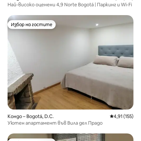
Най-високо оценени 4,9 Norte Bogotá | Паркинг и Wi-Fi
Избор на гостите
Избор на гостите
Кондо – Bogotá, D.C.
Средна оценка
4,91 (155)
Уютен апартамент във Вила дел Прадо