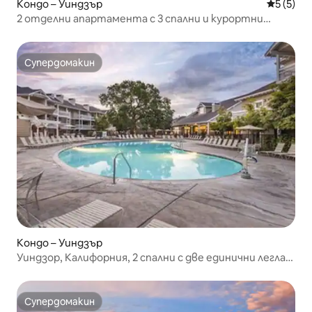
Кондо – Уиндзър
Средна о
5 (5)
2 отделни апартамента с 3 спални и курортни
удобства
Супердомакин
Супердомакин
Кондо – Уиндзър
Уиндзор, Калифорния, 2 спални с две единични легла
№1
Супердомакин
Супердомакин