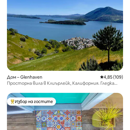
Дом – Glenhaven
Средна оценка
4,85 (109)
Просторна вила в Клиърлейк, Калифорния. Гледка
към Lux!
Избор на гостите
Най-популярен избор на гостите