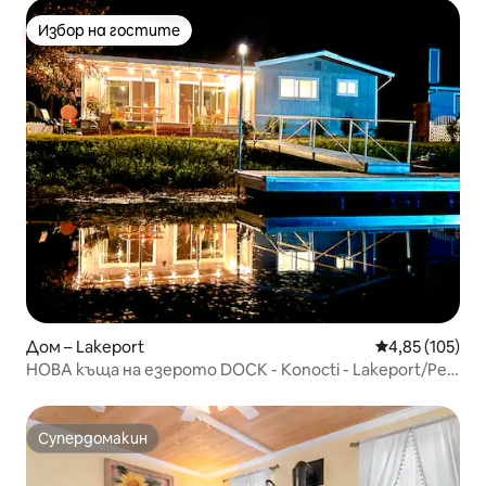
Избор на гостите
Избор на гостите
Дом – Lakeport
Средна оценка
4,85 (105)
НОВА къща на езерото DOCK - Konocti - Lakeport/Pet
Friendly
Супердомакин
Супердомакин