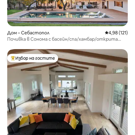
Дом – Себастопол
Средна оценка
4,98 (121)
Почивка в Сонома с басейн/спа/хамбар/открита
кухня/овощна градина
Избор на гостите
Най-популярен избор на гостите