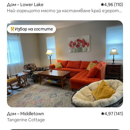
Дом – Lower Lake
Средна оценка
4,96 (110)
Най-горещото място за настаняване край езерото!
Изглед към гората, уединение
Избор на гостите
Най-популярен избор на гостите
Дом – Middletown
Средна оценка
4,97 (141)
Tangerine Cottage