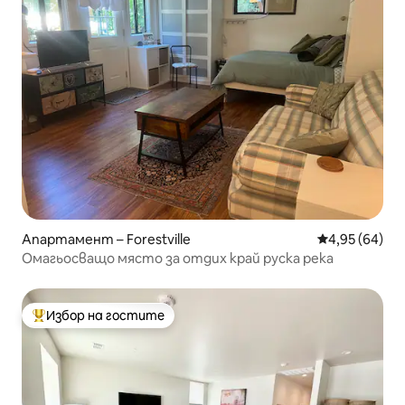
Апартамент – Forestville
Средна оценк
4,95 (64)
Омагьосващо място за отдих край руска река
Избор на гостите
Най-популярен избор на гостите