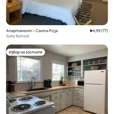
Апартамент – Санта Роза
Средна оценк
4,99 (77)
Suite Retreat
Избор на гостите
Избор на гостите