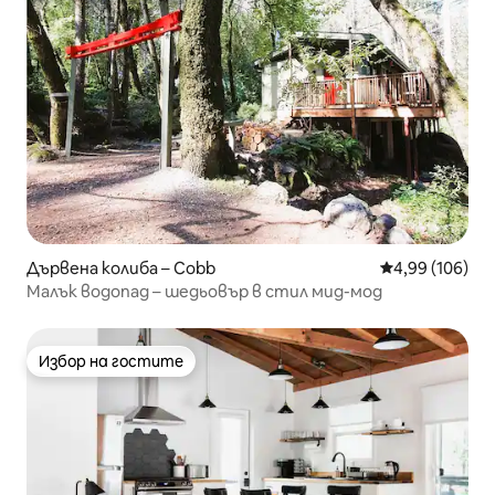
Дървена колиба – Cobb
Средна оценка
4,99 (106)
Малък водопад – шедьовър в стил мид-мод
Избор на гостите
Избор на гостите