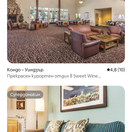
Кондо – Уиндзър
Средна оцен
4,8 (10)
Прекрасен курортен отдих в Sweet Wine
Country/Golf с 2 спални
Супердомакин
Супердомакин