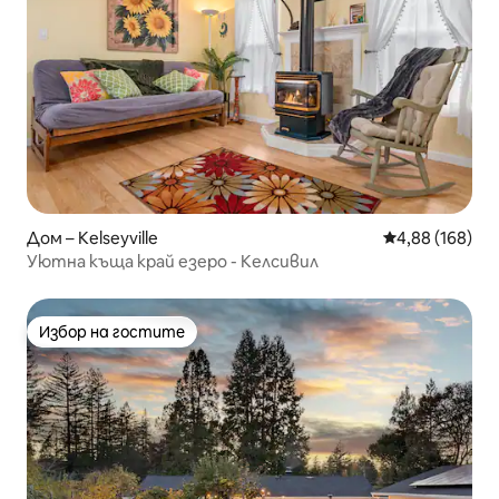
Дом – Kelseyville
Средна оценка
4,88 (168)
Уютна къща край езеро - Келсивил
Избор на гостите
Избор на гостите