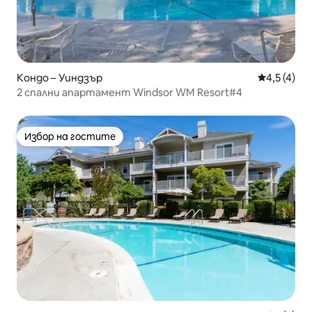
Кондо – Уиндзър
Средна оце
4,5 (4)
2 спални апартамент Windsor WM Resort#4
Избор на гостите
Избор на гостите