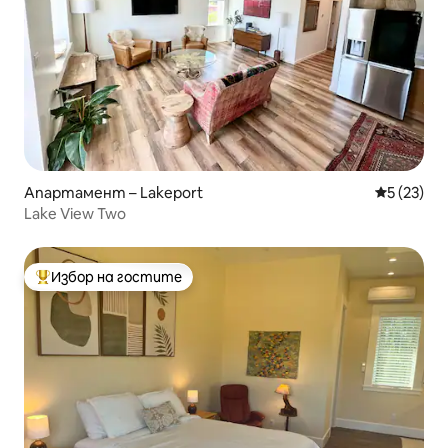
Апартамент – Lakeport
Средна оц
5 (23)
Lake View Two
Избор на гостите
Най-популярен избор на гостите