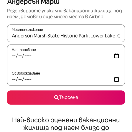
Андерсън Марш
Резервирайте уникални ваканционни жилища под
наем, домове и още много места в Airbnb
Местоположение
Когато резултатите се покажат, използвайте клавишите 
Настаняване
Освобождаване
Търсене
Най-високо оценени ваканционни
жилища под наем близо до