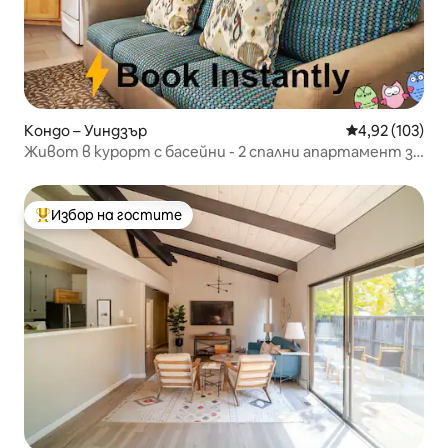
Кондо – Уиндзър
Средна оценка
4,92 (103)
Живот в курорт с басейни - 2 спални апартамент за
6 души
Избор на гостите
Най-популярен избор на гостите