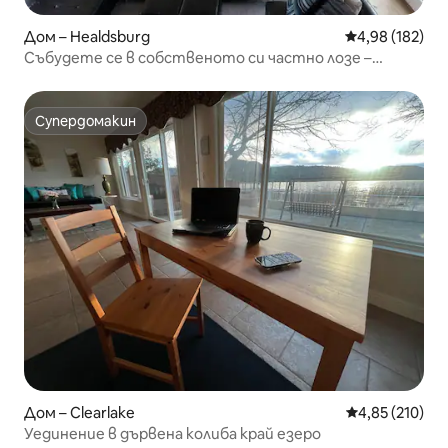
Дом – Healdsburg
Средна оценка
4,98 (182)
Събудете се в собственото си частно лозе –
Хилдсбърг
Супердомакин
Супердомакин
Дом – Clearlake
Средна оценка
4,85 (210)
Уединение в дървена колиба край езеро