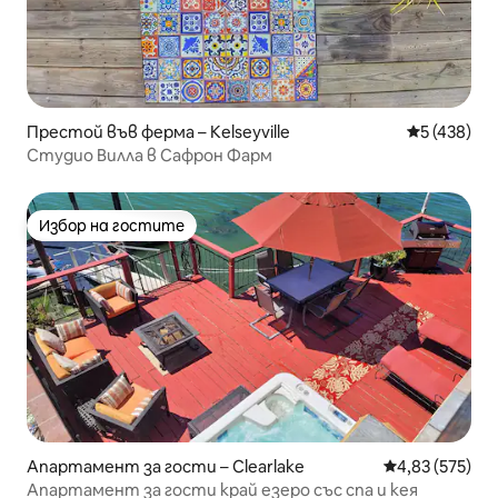
Престой във ферма – Kelseyville
Средна оце
5 (438)
Студио Вилла в Сафрон Фарм
Избор на гостите
Избор на гостите
Апартамент за гости – Clearlake
Средна оценка
4,83 (575)
Апартамент за гости край езеро със спа и кея