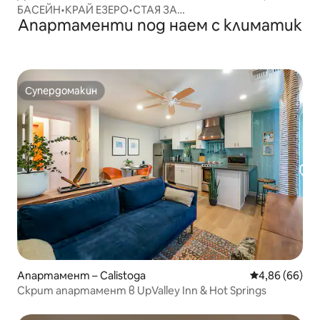
БАСЕЙН•КРАЙ ЕЗЕРО•СТАЯ ЗА
Апартаменти под наем с климатик
ИГРИ•КЕЙ•КАЯК•ВОДНИ ВЕЛОСИПЕДИ
Супердомакин
Супердомакин
Апартамент – Calistoga
Средна оценк
4,86 (66)
Скрит апартамент в UpValley Inn & Hot Springs