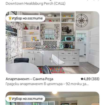
Downtown Healdsburg Perch (САЩ)
Избор на гостите
Най-популярен избор на гостите
Апартамент – Санта Роза
Средна оценка
4,89 (333)
Градски апартамент в центъра – 92 точки за
пешеходни разходки
Избор на гостите
Най-популярен избор на гостите