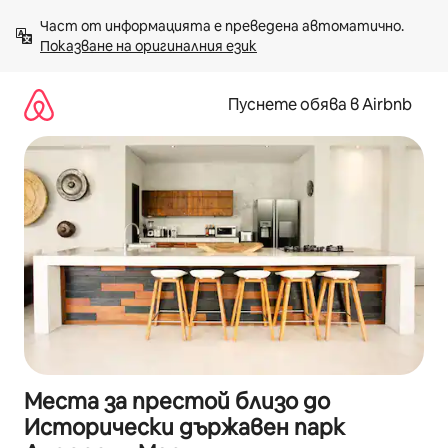
Пропускане
Част от информацията е преведена автоматично. 
към
Показване на оригиналния език
съдържанието
Пуснете обява в Airbnb
Места за престой близо до
Исторически държавен парк