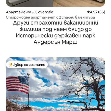
Апартамент – Cloverdale
Средна оценк
4,92 (66)
Старомоден апартамент с 2 спални в центъра
Други страхотни ваканционни
жилища под наем близо до
Исторически държавен парк
Андерсън Марш
Избор на гостите
Най-популярен избор на гостите