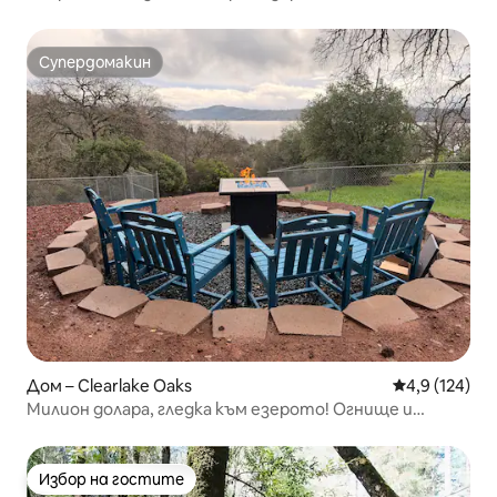
Супердомакин
Супердомакин
Дом – Clearlake Oaks
Средна оценк
4,9 (124)
Милион долара, гледка към езерото! Огнище и
хидромасажна вана.
Избор на гостите
Избор на гостите