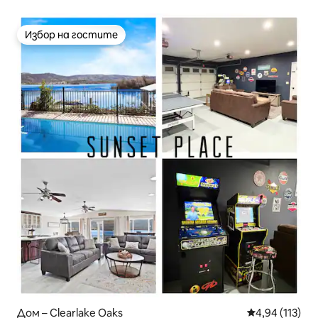
Избор на гостите
Избор на гостите
Дом – Clearlake Oaks
Средна оценка
4,94 (113)