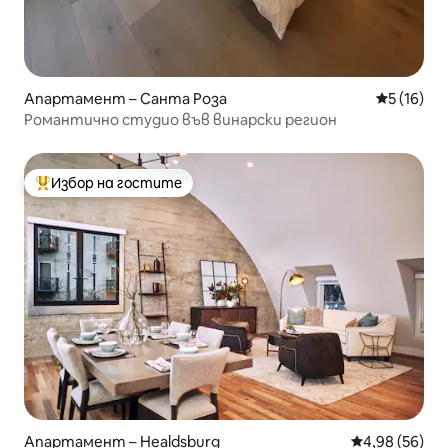
Апартамент – Санта Роза
Средна оц
5 (16)
Романтично студио във винарски регион
Избор на гостите
Най-популярен избор на гостите
Апартамент – Healdsburg
Средна оценк
4,98 (56)