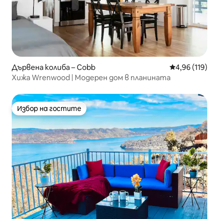
Дървена колиба – Cobb
Средна оценка
4,96 (119)
Хижа Wrenwood | Модерен дом в планината
Избор на гостите
Избор на гостите