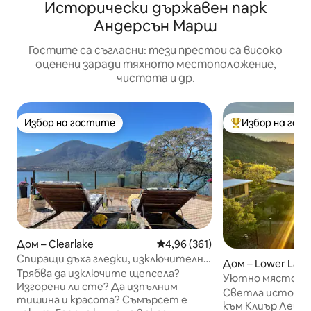
Исторически държавен парк
Андерсън Марш
Гостите са съгласни: тези престои са високо
оценени заради тяхното местоположение,
чистота и др.
Избор на гостите
Избор на гос
Избор на гостите
Най-популярен 
Дом – Clearlake
Средна оценка: 4,96 от 5, 361
4,96 (361)
Спиращи дъха гледки, изключителна
Дом – Lower Lake
поверителност и вие!
Трябва да изключите щепсела?
Уютно място за 
Изгорени ли сте? Да изпълним
частни пътечки 
Светла историче
тишина и красота? Съмърсет е
към Клиър Лейк,