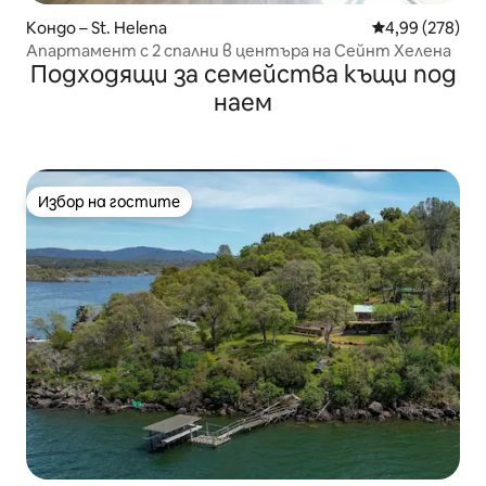
Кондо – St. Helena
Средна оценка
4,99 (278)
Апартамент с 2 спални в центъра на Сейнт Хелена
Подходящи за семейства къщи под
наем
Избор на гостите
Избор на гостите