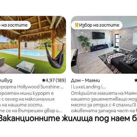
 на гостите
Избор на гостите
улярен избор на гостите
Най-популярен избор на гос
ливуд
Средна оценка: 4,97 от 5, 189 отзива
4,97 (189)
Дом – Маями
С
т 5, 141 отзива
урорта Hollywood Sunshine с
| LuxeLanding |
 и хидромасажна вана
Басейн+Салон+Шах+Барбек
ероятен мини курорт е
Открийте магията на Маям
 с оглед на максималния
нашето зашеметяващо мод
 на нашите гости.
място за отдих с 4 спални/3 
е се на вътрешен двор и
оживената западна част на
аканционните жилища под наем бли
 басейн, проектирани с
Хавана! Този просторен дом 
ста за сядане на открито и
отворена концепция може д
тики. Имотът разполага със
настани до 11 души и разпола
на трева, идеална за деца
елегантен хол, напълно обо