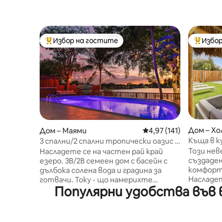
Избор на гостите
Избор
Най-популярен избор на гостите
Най-поп
Дом – Хо
Дом – Маями
Средна оценка: 4,97 о
4,97 (141)
Къща в к
3 спални/2 спални тропически оазис с
4 спални
басейн със солена вода! Изглед към
Този нев
Насладете се на частен рай край
езерото
създаден
езеро. 3B/2B семеен дом с басейн с
комфорт
дълбока солена вода и градина за
Насладет
готвачи. Току - що намерихте
Популярни удобства във в
тераса с
идеалното място за почивка за
много ме
тези, които търсят спокойствие,
хижа за 
уединение и природа. Елате да
синтетич
сготвите вкусна храна, да слушате