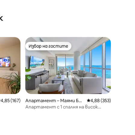
к
Избор на гостите
тите
Избор на гостите
редна оценка: 4,85 от 5, 167 отзива
4,85 (167)
Апартамент – Маями Бий
Средна оценка: 4,88 
4,88 (353)
ч
Апартамент с 1 спалня на висок
дих в
етаж, на ъгъла, с изглед към океана,
от Dharma