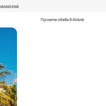
налния език
Пуснете обява в Airbnb