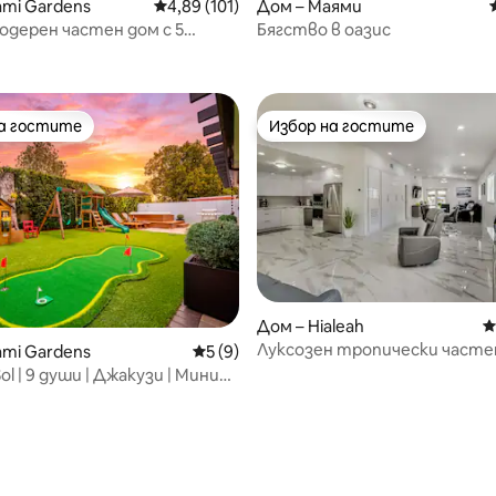
т 5, 143 отзива
ami Gardens
Средна оценка: 4,89 от 5, 101 отзива
4,89 (101)
Дом – Маями
одерен частен дом с 5
Бягство в оазис
 басейн с подгряване
на гостите
Избор на гостите
на гостите
Избор на гостите
Дом – Hialeah
С
Луксозен тропически часте
ami Gardens
Средна оценка: 5 от 5, 9 отзива
5 (9)
до летище Миа
Sol | 9 души | Джакузи | Мини
етска площадка