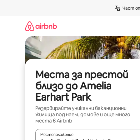
Пропускане
Част от
към
съдържанието
Места за престой
близо до Amelia
Earhart Park
Резервирайте уникални ваканционни
жилища под наем, домове и още много
места в Airbnb
Местоположение