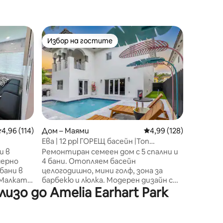
Дом – М
Избор на гостите
Избор 
тите
Избор на гостите
Избор 
Тропиче
спа и уе
Оттегле
лично т
Този кр
съчетав
на откр
разпола
солена в
множест
редна оценка: 4,96 от 5, 114 отзива
4,96 (114)
Дом – Маями
Средна оценка: 4,99 
4,99 (128)
помещен
Ева | 12 ppl ГОРЕЩ басейн |Топ
Насладет
ю+Голф+Летище
местоположение | Пиано | Голф
и в
Ремонтиран семеен дом с 5 спални и
бельо, н
ерно
4 бани. Отопляем басейн
трапеза
бани в
целогодишно, мини голф, зона за
простор
 Малката
барбекю и люлка. Модерен дизайн с
семейств
зо до Amelia Earhart Park
с
пиано и смарт телевизори. Паркинг
минути 
а
за 5 коли. Първокласно
Бал Харб
га с
местоположение близо до
Дистрик
рудвана
летището, плажовете и нощния