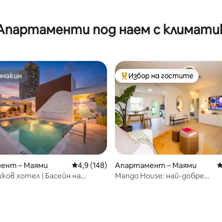
т 5, 121 отзива
Апартаменти под наем с климати
омакин
Избор на гостите
омакин
Най-популярен избор на гос
ент – Маями
Средна оценка: 4,9 от 5, 148 отзива
4,9 (148)
Апартамент – Маями
С
ков хотел | Басейн на
Mango House: най-добре
+ фитнес зала | Sense28
разположеното място за от
Маями