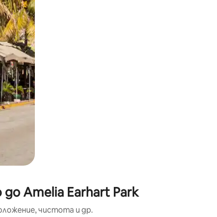
окосване или плъзгане.
до Amelia Earhart Park
оложение, чистота и др.