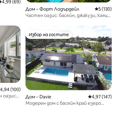
Средна оценка: 4,99 от 5, 69 отзива
4,99 (69)
Дом – Форт Лодърдейл
Средна оценка: 5 
5 (130)
Частен оазис: басейн, джакузи, каяци,
близо до плажа
Избор на гостите
Избор на гостите
редна оценка: 4,94 от 5, 100 отзива
4,94 (100)
н оазис
Дом – Davie
Средна оценка: 4,97 
4,97 (147)
Модерен дом с басейн край езеро
близо до летище Хардрок, Флорида