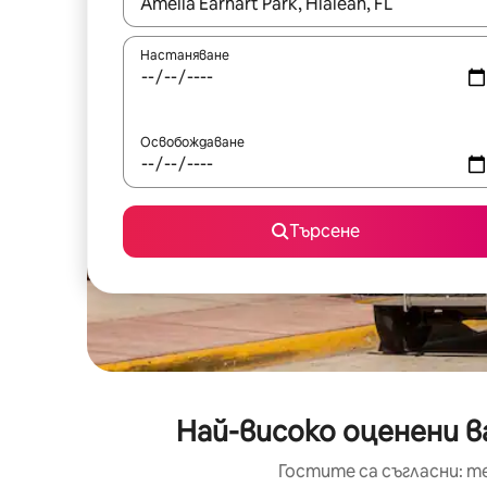
Когато резултатите се покажат, използвайт
Настаняване
Освобождаване
Търсене
Най-високо оценени ва
Гостите са съгласни: т