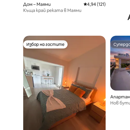
Дом – Маями
Средна оценка: 4,94 о
4,94 (121)
Къща край реката в Маями
Избор на гостите
Суперд
Избор на гостите
Суперд
Апартам
Нов бути
покрива 