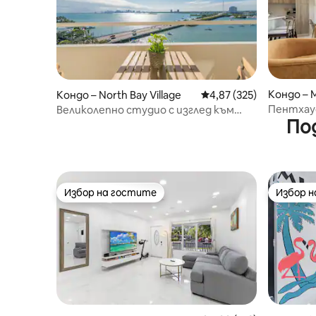
Кондо – 
Кондо – North Bay Village
Средна оценка: 4,87 о
4,87 (325)
Пентхаус
Великолепно студио с изглед към
По
Апартаме
водата и центъра на града.
Дизайн
Избор на гостите
Избор 
Избор на гостите
Избор 