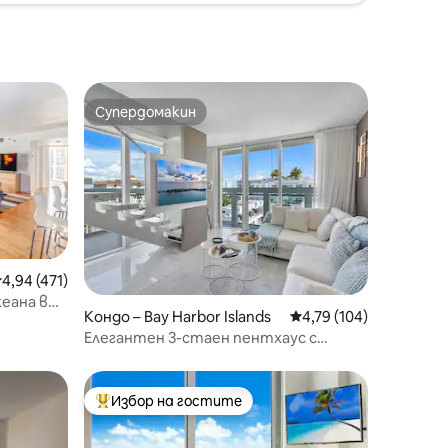
Супердомакин
тите
Супердомакин
редна оценка: 4,94 от 5, 471 отзива
4,94 (471)
еана в
Кондо – Bay Harbor Islands
Средна оценка: 4,79 
4,79 (104)
Елегантен 3-стаен пентхаус с
покривен джакузи и изглед към
залива
Избор на гостите
Най-популярен избор на гостите