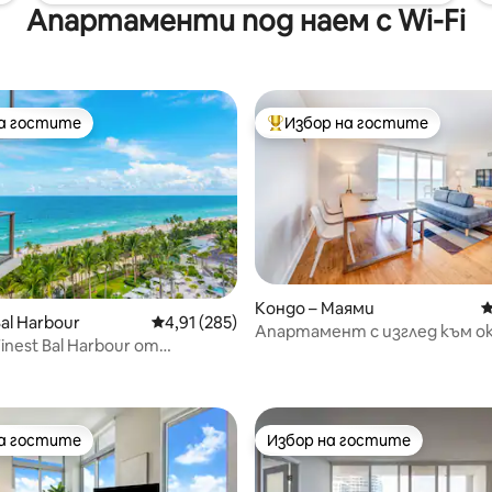
Апартаменти под наем с Wi-Fi
на гостите
Избор на гостите
на гостите
Най-популярен избор на гос
Кондо – Маями
С
т 5, 131 отзива
al Harbour
Средна оценка: 4,91 от 5, 285 отзива
4,91 (285)
Апартамент с изглед към ок
inest Bal Harbour от
Брикел, Маями, 20 басейна,
ed Rental
безплатен паркинг
на гостите
Избор на гостите
на гостите
Избор на гостите