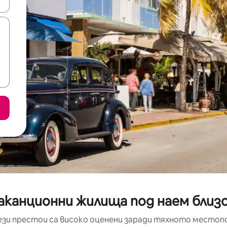
е клавишите със стрелки нагоре и надолу или навигирайте с д
канционни жилища под наем близо 
ези престои са високо оценени заради тяхното местоп