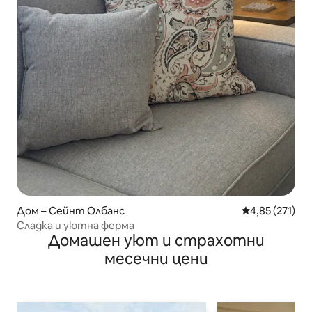
Дом – Сейнт Олбанс
Средна оценка
4,85 (271)
Сладка и уютна ферма
Домашен уют и страхотни
месечни цени