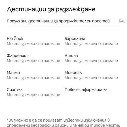
Дестинации за разглеждане
Популярни дестинации за продължителен престой
Бли
Ню Йорк
Барселона
Места за месечно наемане
Места за месечно наемане
Флоренция
Атина
Места за месечно наемане
Места за месечно наемане
Маями
Монреал
Места за месечно наемане
Места за месечно наемане
Сиатъл
Повече информация
Места за месечно наемане
*Възможно е да се прилагат известни изключения в
определени географски райони и за някои типове места.