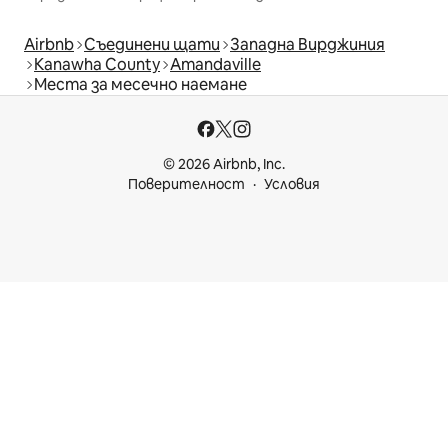
Airbnb
Съединени щати
Западна Вирджиния
Kanawha County
Amandaville
Места за месечно наемане
© 2026 Airbnb, Inc.
Поверителност
Условия