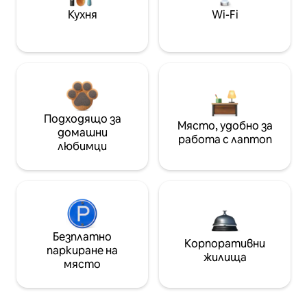
Кухня
Wi-Fi
Подходящо за
Място, удобно за
домашни
работа с лаптоп
любимци
Безплатно
Корпоративни
паркиране на
жилища
място