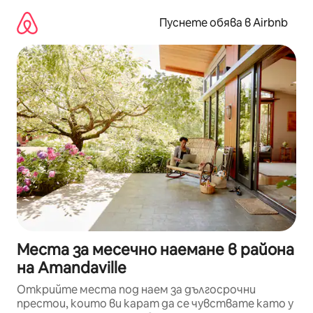
Пропускане
към
Пуснете обява в Airbnb
съдържанието
Места за месечно наемане в района
на Amandaville
Открийте места под наем за дългосрочни
престои, които ви карат да се чувствате като у