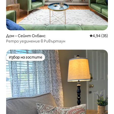
Дом – Сейнт Олбанс
Средна оценк
4,94 (35)
Ретро уединение в Ривъртаун
Избор на гостите
Избор на гостите