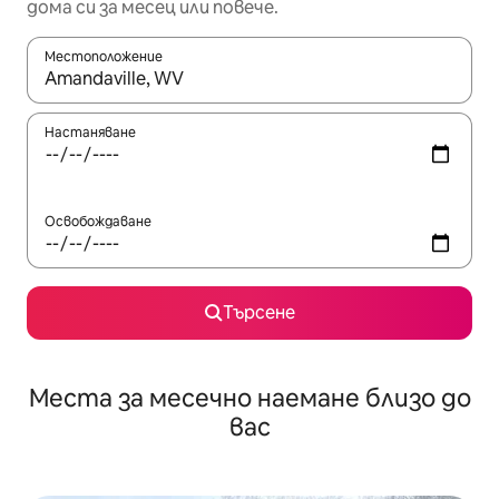
дома си за месец или повече.
Местоположение
Когато резултатите се покажат, използвайте клавишите 
Настаняване
Освобождаване
Търсене
Места за месечно наемане близо до
вас