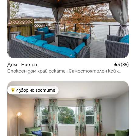
Дом – Нитро
Средна оц
5 (35)
Спокоен дом край реката · Самостоятелен кей ·
Джакузи
Избор на гостите
Най-популярен избор на гостите