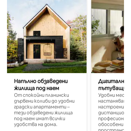
Напълно обзаведени
Дигитални н
жилища под наем
пътуващи п
От спокойни планински
Удобни места
дървени колиби до удобни
настаняване 
градски апартаменти –
настроени и
тези обзаведени жилища
дистанционн
под наем имат всички
професионалис
удобства на дома.
обособени р
пространств