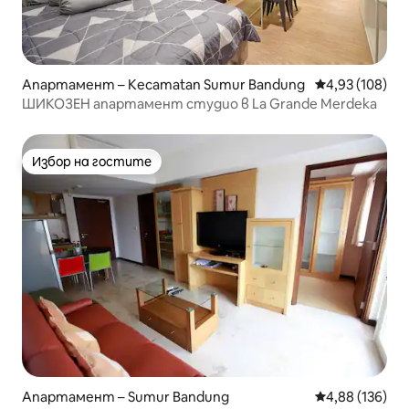
Апартамент – Kecamatan Sumur Bandung
Средна оценка
4,93 (108)
ШИКОЗЕН апартамент студио в La Grande Merdeka
Избор на гостите
Избор на гостите
Апартамент – Sumur Bandung
Средна оценка
4,88 (136)