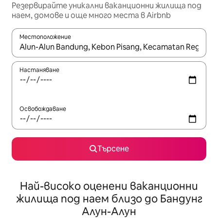
Резервирайте уникални ваканционни жилища под
наем, домове и още много места в Airbnb
Местоположение
Когато резултатите се покажат, използвайте клавишите 
Настаняване
Освобождаване
Търсене
Най-високо оценени ваканционни
жилища под наем близо до Бандунг
Алун-Алун