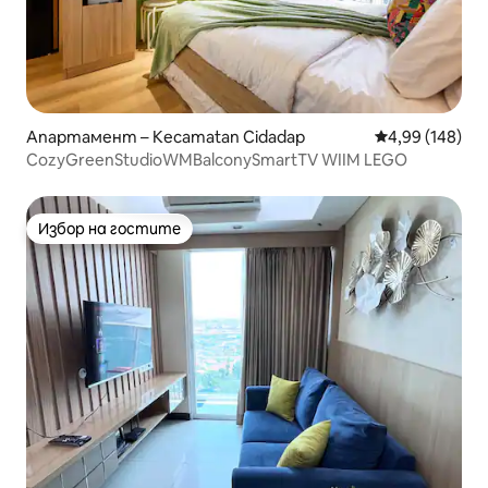
Апартамент – Kecamatan Cidadap
Средна оценка
4,99 (148)
CozyGreenStudioWMBalconySmartTV WIIM LEGO
Избор на гостите
Избор на гостите