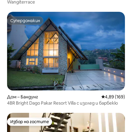
Wangiterrace
Супердомакин
Супердомакин
Дом – Бандунг
Средна оценка
4,89 (169)
4BR Bright Dago Pakar Resort Villa с изглед и барбекю
Избор на гостите
Избор на гостите