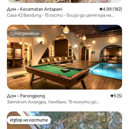
Дом – Kecamatan Antapani
Средна оценка
4,99 (182)
Casa 42 Bandung - 15 гости - близо до центъра на
града
Супердомакин
Супердомакин
Дом – Parongpong
Средна о
5 (5)
Замъкът Аландра, Лембанг. 15 минути до
Дусун Бамбу. Максимум 16 души
Избор на гостите
Избор на гостите