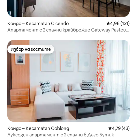
Кондо – Kecamatan Cicendo
Средна оценка
4,96 (131)
Апартамент с 2 спални крайбрежие Gateway Pasteur
Bandung
Избор на гостите
Избор на гостите
Кондо – Kecamatan Coblong
Средна оценк
4,79 (43)
Луксозен апартамент с 2 спални в Даго Бутик