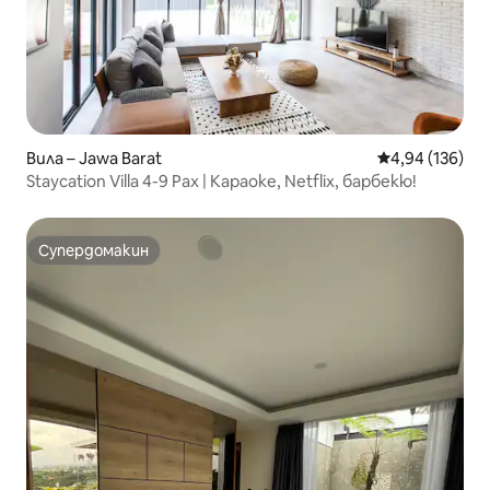
Вила – Jawa Barat
Средна оценка
4,94 (136)
Staycation Villa 4-9 Pax | Караоке, Netflix, барбекю!
Супердомакин
Супердомакин