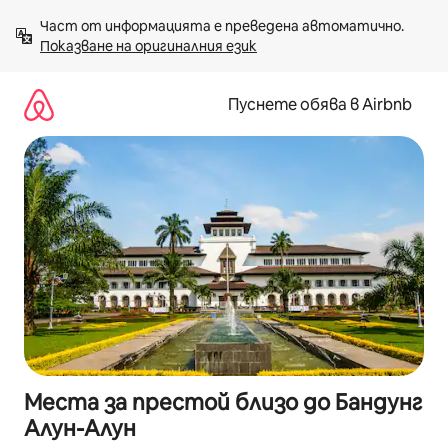
Пропускане
Част от информацията е преведена автоматично. 
към
Показване на оригиналния език
съдържанието
Пуснете обява в Airbnb
Места за престой близо до Бандунг
Алун-Алун