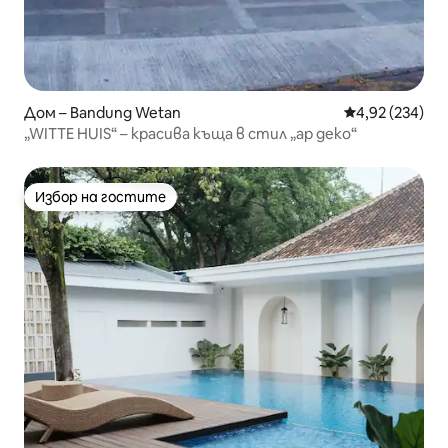
Дом – Bandung Wetan
Средна оценка
4,92 (234)
„WITTE HUIS“ – красива къща в стил „ар деко“
Избор на гостите
Избор на гостите