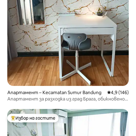
Апартамент – Kecamatan Sumur Bandung
Средна оценк
4,9 (146)
Апартамент за разходка из град Брага, обикновено
студио
Избор на гостите
Най-популярен избор на гостите