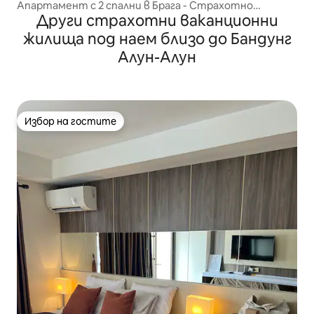
Апартамент с 2 спални в Брага - Страхотно
Други страхотни ваканционни
местоположение
жилища под наем близо до Бандунг
Алун-Алун
Избор на гостите
Избор на гостите