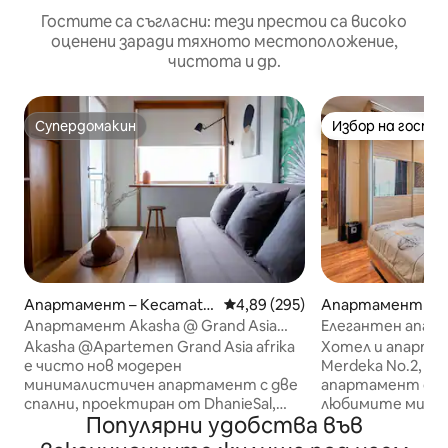
Гостите са съгласни: тези престои са високо
оценени заради тяхното местоположение,
чистота и др.
Супердомакин
Избор на гости
Супердомакин
Избор на гости
Апартамент – Kecamata
Средна оценка: 4,89 от 5, 295
4,89 (295)
Апартамент – K
n Lengkong
n Sumur Bandung
Апартамент Akasha @ Grand Asia
Елегантен апарта
Afrika, Бандунг
минути пеша от
Akasha @Apartemen Grand Asia afrika
Хотел и апартаме
е чисто нов модерен
Merdeka No.2, Braga
минималистичен апартамент с две
апартамент с 2 
спални, проектиран от DhanieSal,
любимите ми обя
Популярни удобства във
разположен в сърцето на Бандунг,
помещение прин
Западна Ява, който предлага
семейството ми