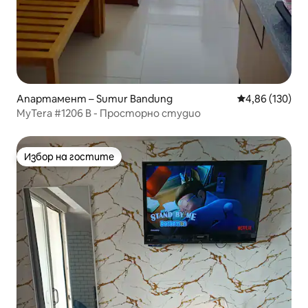
Апартамент – Sumur Bandung
Средна оценка
4,86 (130)
MyTera #1206 B - Просторно студио
Избор на гостите
Избор на гостите