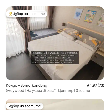
Избор на гостите
Най-популярен избор на гостите
Кондо – Sumurbandung
Средна оценк
4,97 (73)
Greywood | На улица „Брага“ | Център | 3 гости
Избор на гостите
Избор на гостите