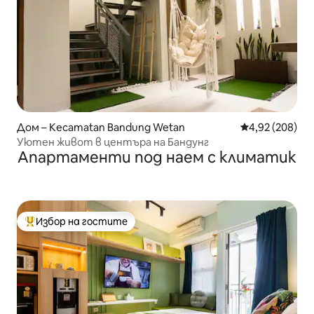
Дом – Kecamatan Bandung Wetan
Средна оценка
4,92 (208)
Уютен живот в центъра на Бандунг
Апартаменти под наем с климатик
Избор на гостите
Най-популярен избор на гостите