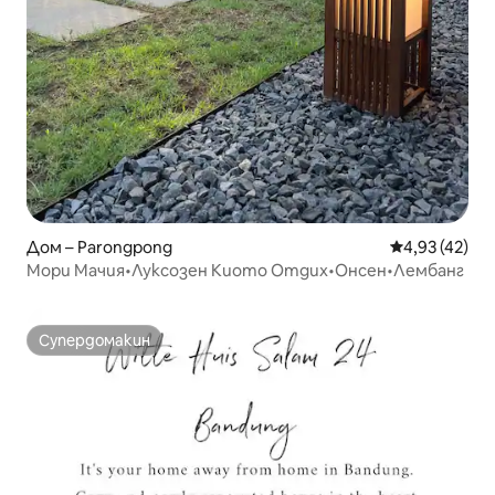
Дом – Parongpong
Средна оценк
4,93 (42)
Мори Мачия•Луксозен Киото Отдих•Онсен•Лембанг
Супердомакин
Супердомакин