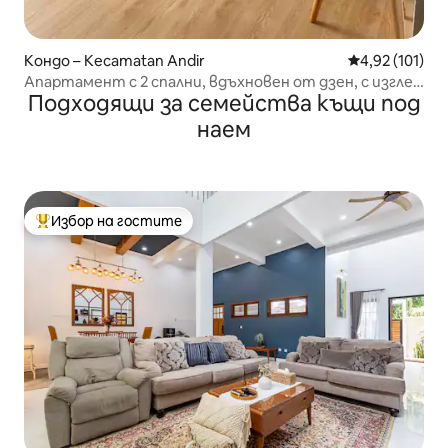
Кондо – Kecamatan Andir
Средна оценка
4,92 (101)
Апартамент с 2 спални, вдъхновен от дзен, с изглед
Подходящи за семейства къщи под
към планината и града
наем
Избор на гостите
Най-популярен избор на гостите