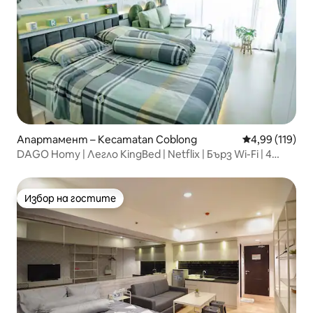
Апартамент – Kecamatan Coblong
Средна оценка
4,99 (119)
DAGO Homy | Легло KingBed | Netflix | Бърз Wi-Fi | 4
гости
Избор на гостите
Избор на гостите