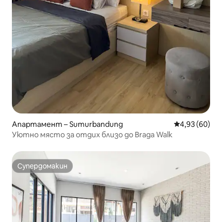
Апартамент – Sumurbandung
Средна оценк
4,93 (60)
Уютно място за отдих близо до Braga Walk
Супердомакин
Супердомакин