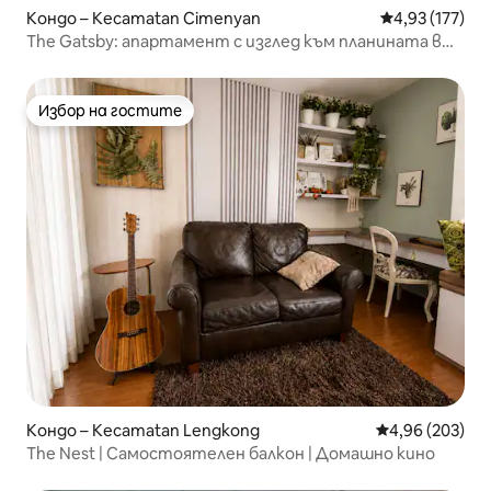
Кондо – Kecamatan Cimenyan
Средна оценка
4,93 (177)
The Gatsby: апартамент с изглед към планината в
сградата Marbella
Избор на гостите
Избор на гостите
Кондо – Kecamatan Lengkong
Средна оценка
4,96 (203)
The Nest | Самостоятелен балкон | Домашно кино