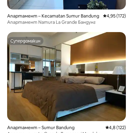
Апартамент – Kecamatan Sumur Bandung
Средна оценка
4,95 (172)
Апартамент Namura La Grande Бандунг
Супердомакин
Супердомакин
Апартамент – Sumur Bandung
Средна оценк
4,8 (122)