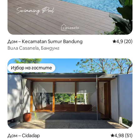
Дом – Kecamatan Sumur Bandung
Средна оцен
4,9 (20)
Вила Casanela, Бандунг
Избор на гостите
Избор на гостите
Дом – Cidadap
Средна оценк
4,98 (51)