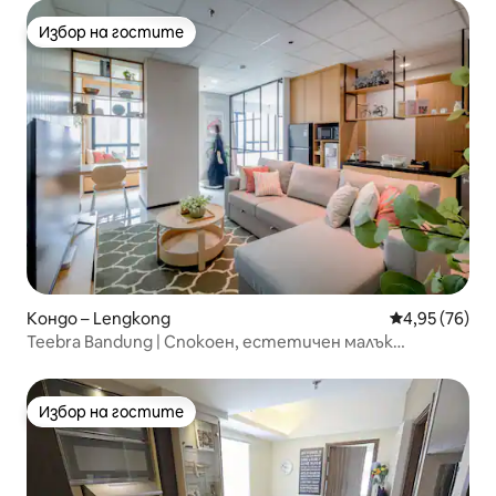
Избор на гостите
Избор на гостите
Кондо – Lengkong
Средна оценк
4,95 (76)
Teebra Bandung | Спокоен, естетичен малък
апартамент
Избор на гостите
Избор на гостите