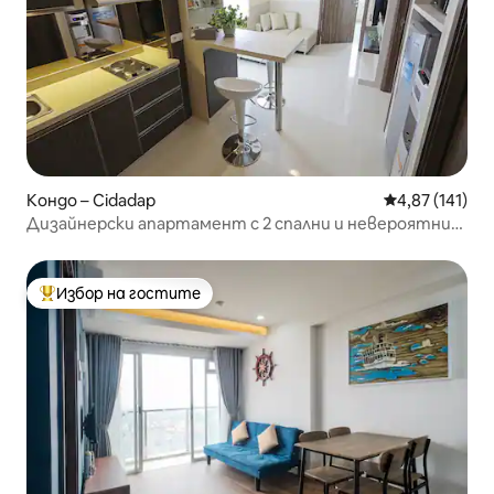
Кондо – Cidadap
Средна оценка
4,87 (141)
Дизайнерски апартамент с 2 спални и невероятни
гледки
Избор на гостите
Най-популярен избор на гостите