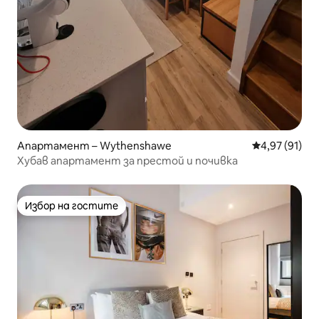
Апартамент – Wythenshawe
Средна оценк
4,97 (91)
Хубав апартамент за престой и почивка
Избор на гостите
Избор на гостите