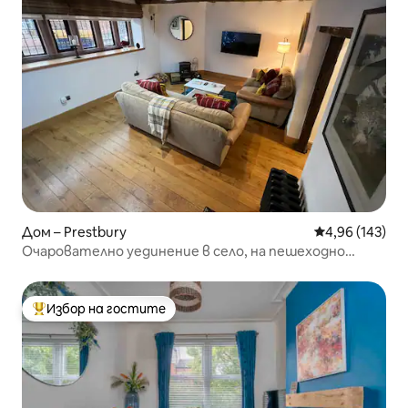
Дом – Prestbury
Средна оценка
4,96 (143)
Очарователно уединение в село, на пешеходно
разстояние от ресторанти
Избор на гостите
Най-популярен избор на гостите