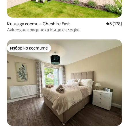
Къща за гости – Cheshire East
Средна оце
5 (178)
Луксозна градинска къща с гледка.
Избор на гостите
Избор на гостите