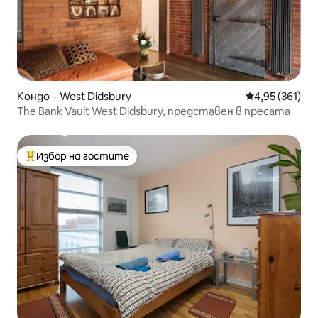
Кондо – West Didsbury
Средна оценка
4,95 (361)
The Bank Vault West Didsbury, представен в пресата
Избор на гостите
Най-популярен избор на гостите