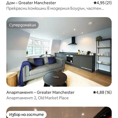
Дом – Greater Manchester
Средна оценк
4,95 (21)
Прекрасни конюшни в модерния Боудън, частен
паркинг.
Супердомакин
Супердомакин
Апартамент – Greater Manchester
Средна оценк
4,88 (16)
Апартамент 2, Old Market Place
Избор на гостите
Избор на гостите