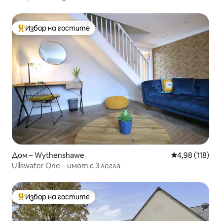
Избор на гостите
Най-популярен избор на гостите
Дом – Wythenshawe
Средна оценка
4,98 (118)
Ullswater One – имот с 3 легла
Избор на гостите
Най-популярен избор на гостите