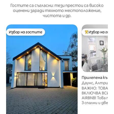
Гостите са съгласни: тези престои са високо
оценени заради тяхното местоположение,
чистота и др.
Избор на гостите
Избор на гос
Избор на гостите
Най-популярен 
Прилепена къща 
Manchester
Даунс, Алтринг
ВАЖНО: ТОВА Е 
ВКЛЮЧВА ВСИЧК
AIRBNB! Това просторно място с
3 спални и две ба
148,5 кв. метра) 
елегантния квар