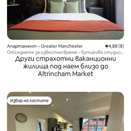
Апартамент – Greater Manchester
Средна оцен
4,88 (8)
Отседнете за известно време – бутиково студио
Други страхотни ваканционни
в Северния квартал
жилища под наем близо до
Altrincham Market
Избор на гостите
Избор на гостите