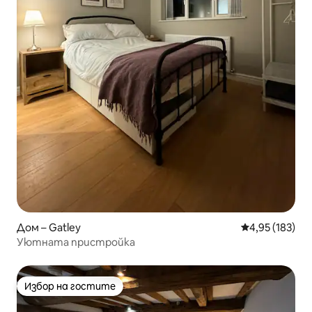
Дом – Gatley
Средна оценка
4,95 (183)
Уютната пристройка
Избор на гостите
Избор на гостите