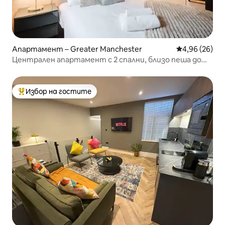
Апартамент – Greater Manchester
Средна оценк
4,96 (26)
Централен апартамент с 2 спални, близо пеша до
Чайнатаун и театрите
Избор на гостите
Най-популярен избор на гостите