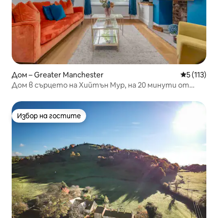
Дом – Greater Manchester
Средна оце
5 (113)
Дом в сърцето на Хийтън Мур, на 20 минути от
MRC CTR
Избор на гостите
Избор на гостите