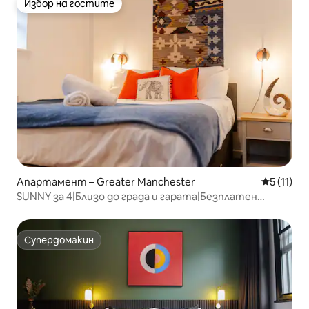
Избор на гостите
Избор на гостите
Апартамент – Greater Manchester
Средна оц
5 (11)
SUNNY за 4|Близо до града и гарата|Безплатен
паркинг|Апартамент 3
Супердомакин
Супердомакин