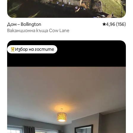
Дом – Bollington
Средна оценка
4,96 (156)
Ваканционна къща Cow Lane
Избор на гостите
Най-популярен избор на гостите