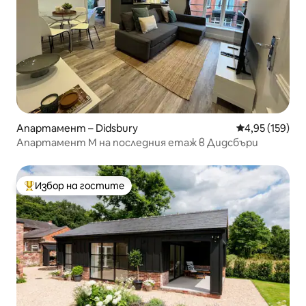
Апартамент – Didsbury
Средна оценка
4,95 (159)
Апартамент M на последния етаж в Дидсбъри
Избор на гостите
Най-популярен избор на гостите