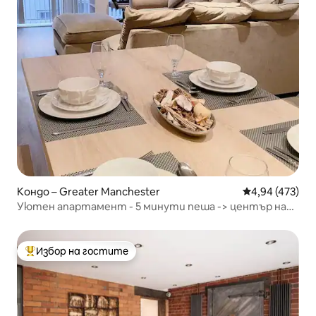
Кондо – Greater Manchester
Средна оценка
4,94 (473)
Уютен апартамент - 5 минути пеша -> център на
града и АО Арена
Избор на гостите
Най-популярен избор на гостите