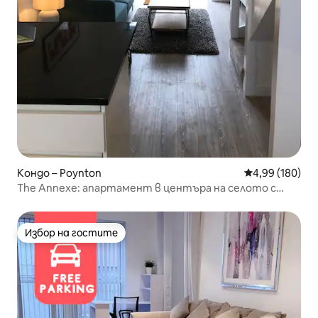
Кондо – Poynton
Средна оценка
4,99 (180)
The Annexe: апартамент в центъра на селото с
паркинг
Избор на гостите
Избор на гостите