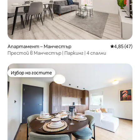
Апартамент – Манчестър
Средна оценк
4,85 (47)
Престой в Манчестър | Паркинг | 4 спални
Избор на гостите
Избор на гостите