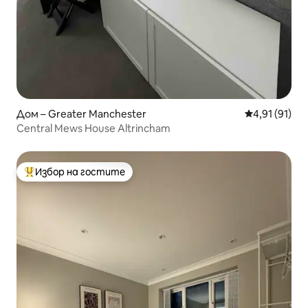
Дом – Greater Manchester
Средна оценк
4,91 (91)
Central Mews House Altrincham
Избор на гостите
Най-популярен избор на гостите