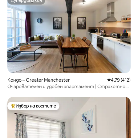
Супердомакин
Супердомакин
Кондо – Greater Manchester
Средна оценка
4,79 (412)
Очарователен и удобен апартамент | Страхотно
местоположение!
Избор на гостите
Най-популярен избор на гостите