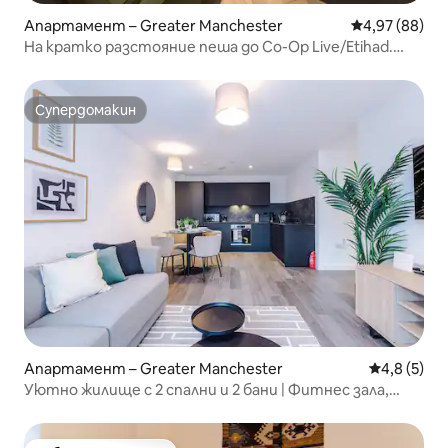
Апартамент – Greater Manchester
Средна оценк
4,97 (88)
На кратко разстояние пеша до Co-Op Live/Etihad.
Цяло жилище.
Супердомакин
Супердомакин
Апартамент – Greater Manchester
Средна оце
4,8 (5)
Уютно жилище с 2 спални и 2 бани | Фитнес зала,
салон за учене и безплатен паркинг