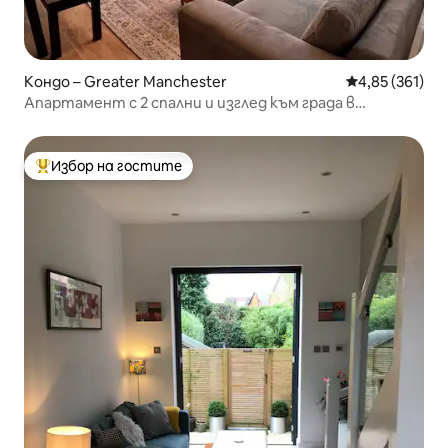
Кондо – Greater Manchester
Средна оценка
4,85 (361)
Апартамент с 2 спални и изглед към града в
сърцето на Манчестър.
Избор на гостите
Най-популярен избор на гостите