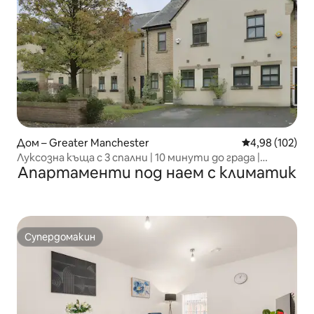
Дом – Greater Manchester
Средна оценка
4,98 (102)
Луксозна къща с 3 спални | 10 минути до града |
Апартаменти под наем с климатик
Безплатно паркиране
Супердомакин
Супердомакин