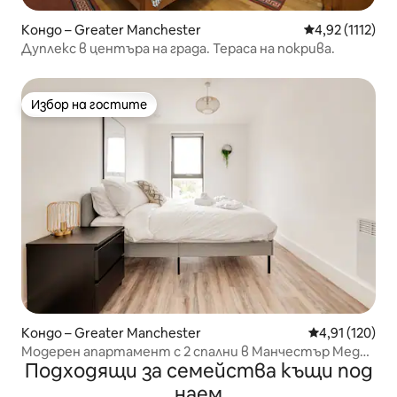
Кондо – Greater Manchester
Средна оценка:
4,92 (1112)
Дуплекс в центъра на града. Тераса на покрива.
Избор на гостите
Избор на гостите
Кондо – Greater Manchester
Средна оценка
4,91 (120)
Модерен апартамент с 2 спални в Манчестър Медия
Подходящи за семейства къщи под
Сити
наем