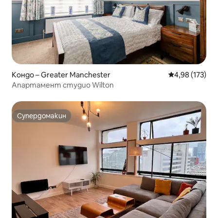
Кондо – Greater Manchester
Средна оценка
4,98 (173)
Апартамент студио Wilton
Супердомакин
Супердомакин