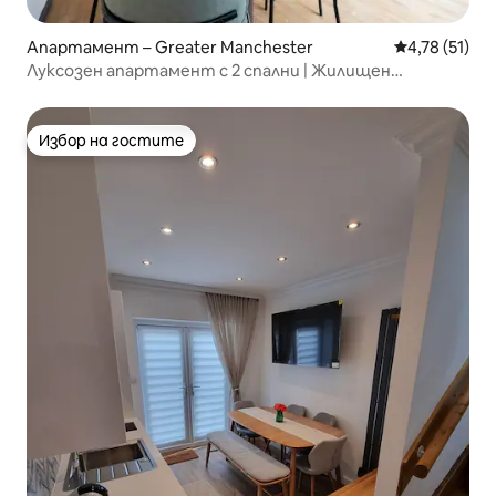
Апартамент – Greater Manchester
Средна оценк
4,78 (51)
Луксозен апартамент с 2 спални | Жилищен
кооператив | Безплатен паркинг | Балкон
Избор на гостите
Избор на гостите