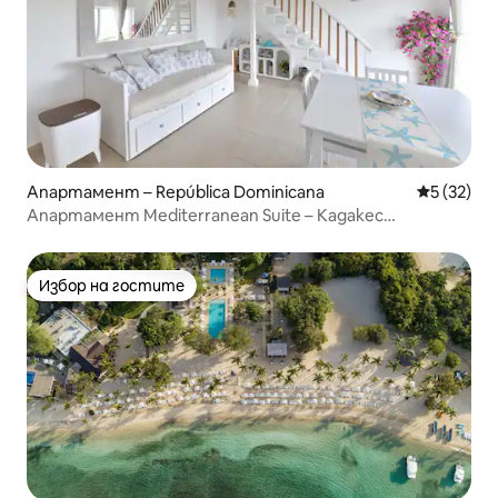
Апартамент – República Dominicana
Средна оц
5 (32)
Апартамент Mediterranean Suite – Кадакес
Карибите – Плаж
Избор на гостите
Избор на гостите