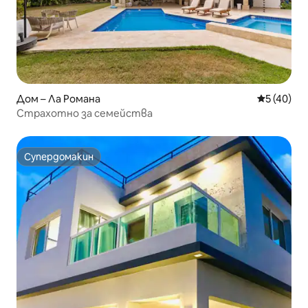
Дом – Ла Романа
Средна оц
5 (40)
Страхотно за семейства
Супердомакин
Супердомакин