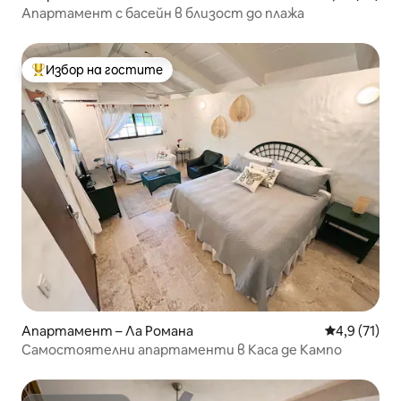
Апартамент с басейн в близост до плажа
Избор на гостите
Най-популярен избор на гостите
Апартамент – Ла Романа
Средна оцен
4,9 (71)
Самостоятелни апартаменти в Каса де Кампо