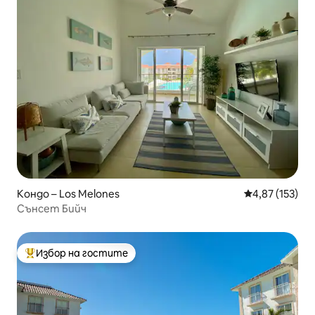
Кондо – Los Melones
Средна оценка
4,87 (153)
Сънсет Бийч
Избор на гостите
Най-популярен избор на гостите