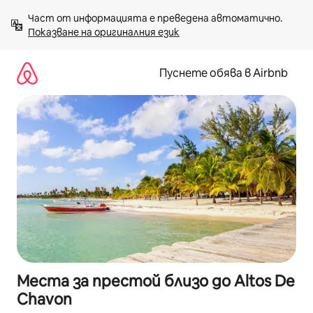
Пропускане
Част от информацията е преведена автоматично. 
към
Показване на оригиналния език
съдържанието
Пуснете обява в Airbnb
Места за престой близо до Altos De
Chavon