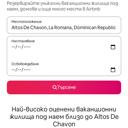
Резервирайте уникални ваканционни жилища под
наем, домове и още много места в Airbnb
Местоположение
Когато резултатите се покажат, използвайте клавишите 
Настаняване
Освобождаване
Търсене
Най-високо оценени ваканционни
жилища под наем близо до Altos De
Chavon