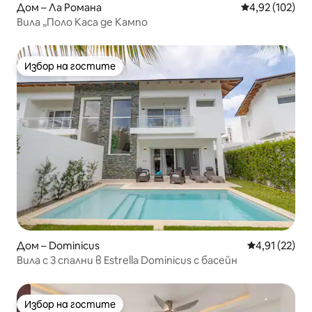
Дом – Ла Романа
Средна оценка
4,92 (102)
Вила „Поло Каса де Кампо
Избор на гостите
Избор на гостите
Дом – Dominicus
Средна оценк
4,91 (22)
Вила с 3 спални в Estrella Dominicus с басейн
Избор на гостите
Избор на гостите