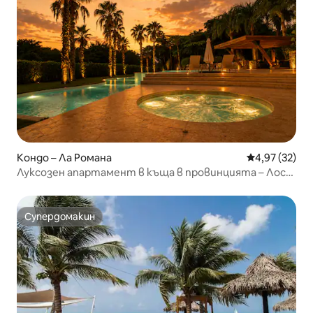
Кондо – Ла Романа
Средна оценк
4,97 (32)
Луксозен апартамент в къща в провинцията – Лос
Алтос
Супердомакин
Супердомакин