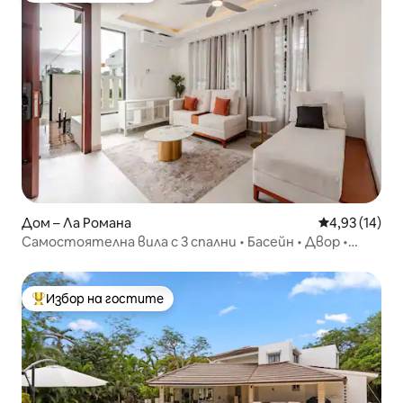
Дом – Ла Романа
Средна оценк
4,93 (14)
Самостоятелна вила с 3 спални • Басейн • Двор •
Оградено • За 8 души
Избор на гостите
Най-популярен избор на гостите