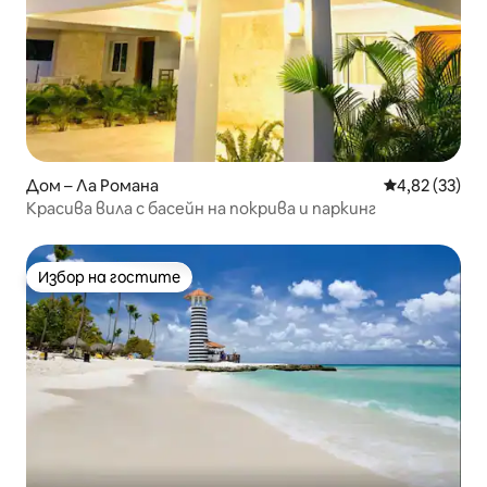
Дом – Ла Романа
Средна оценк
4,82 (33)
Красива вила с басейн на покрива и паркинг
Избор на гостите
Избор на гостите