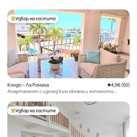
Избор на гостите
Най-популярен избор на гостите
Кондо – Ла Романа
Средна оценк
4,96 (50)
Апартамент с изглед към океана и яхтеното
пристанище
Избор на гостите
Най-популярен избор на гостите