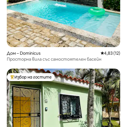
Дом – Dominicus
Средна оценк
4,83 (12)
Просторна вила със самостоятелен басейн
Избор на гостите
Най-популярен избор на гостите