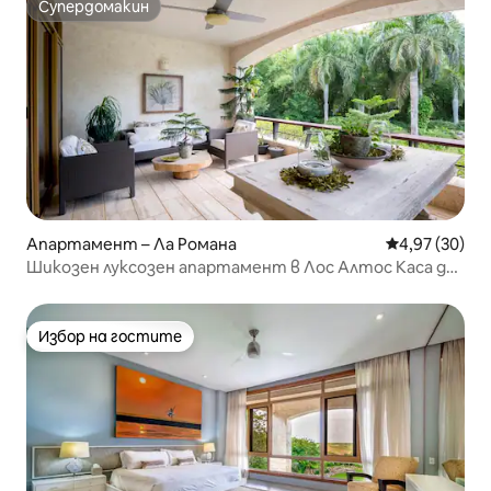
Супердомакин
Супердомакин
Апартамент – Ла Романа
Средна оценк
4,97 (30)
Шикозен луксозен апартамент в Лос Алтос Каса де
Кампо
Избор на гостите
Избор на гостите