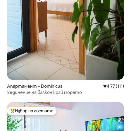
Апартамент – Dominicus
Средна оценк
4,77 (111)
Уединение на балкон край морето
Избор на гостите
Най-популярен избор на гостите