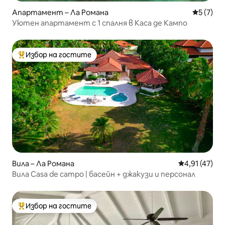
Апартамент – Ла Романа
Средна о
5 (7)
Уютен апартамент с 1 спалня в Каса де Кампо
Избор на гостите
Най-популярен избор на гостите
Вила – Ла Романа
Средна оценк
4,91 (47)
Вила Casa de campo | басейн + джакузи и персонал
Избор на гостите
Най-популярен избор на гостите