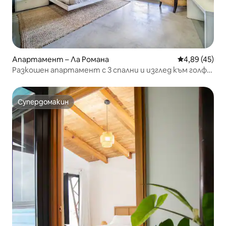
Апартамент – Ла Романа
Средна оценк
4,89 (45)
Разкошен апартамент с 3 спални и изглед към голф
игрище
Супердомакин
Супердомакин