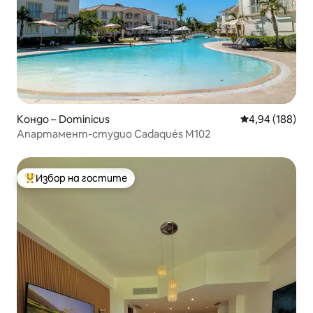
Кондо – Dominicus
Средна оценка
4,94 (188)
Апартамент-студио Cadaqués M102
Избор на гостите
Най-популярен избор на гостите