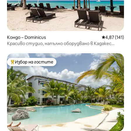
Кондо – Dominicus
Средна оценка
4,87 (141)
Красиво студио, напълно оборудвано в Кадакес
Баяхибе
Избор на гостите
Най-популярен избор на гостите