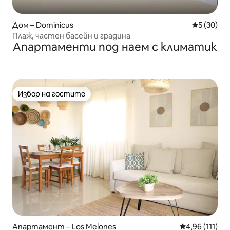
Дом – Dominicus
Средна оц
5 (30)
Плаж, частен басейн и градина
Апартаменти под наем с климатик
Избор на гостите
Избор на гостите
Апартамент – Los Melones
Средна оценка
4,96 (111)