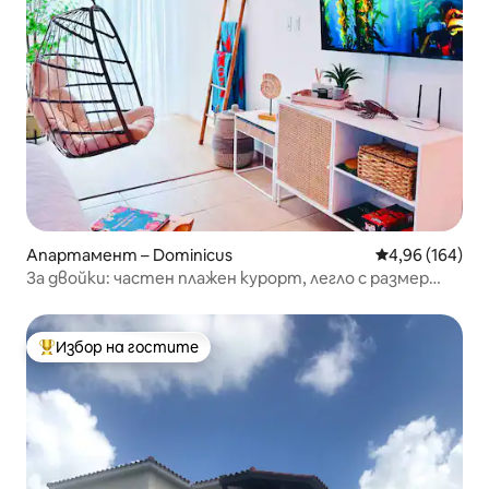
Апартамент – Dominicus
Средна оценка
4,96 (164)
За двойки: частен плажен курорт, легло с размер
King, Wi-Fi, климатик
Избор на гостите
Най-популярен избор на гостите