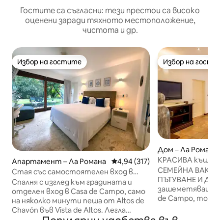
Гостите са съгласни: тези престои са високо
оценени заради тяхното местоположение,
чистота и др.
Избор на гостите
Избор на гости
Избор на гостите
Избор на гости
Дом – Ла Романа
КРАСИВА къща - 
Апартамент – Ла Романа
Средна оценка: 4,94 от 5, 317
4,94 (317)
спални с изгле
СЕМЕЙНА ВАКАН
Стая със самостоятелен вход в
ПЪТУВАНЕ И ДР. 
Каса де Кампо близо до Чавон
Спалня с изглед към градината и
зашеметяващот
отделен вход в Casa de Campo, само
de Campo, този 
на няколко минути пеша от Altos de
нива разполага 
Chavón във Vista de Altos. Легла
кухня, всекиднев
„Queen“ и „Full“, хладилник,