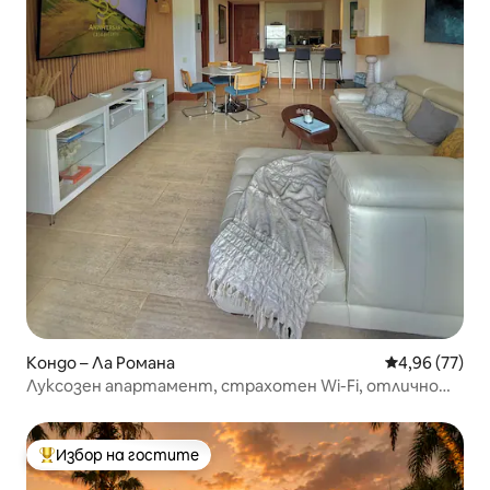
Кондо – Ла Романа
Средна оценк
4,96 (77)
Луксозен апартамент, страхотен Wi-Fi, отлично
обслужване и готвач
Избор на гостите
Най-популярен избор на гостите