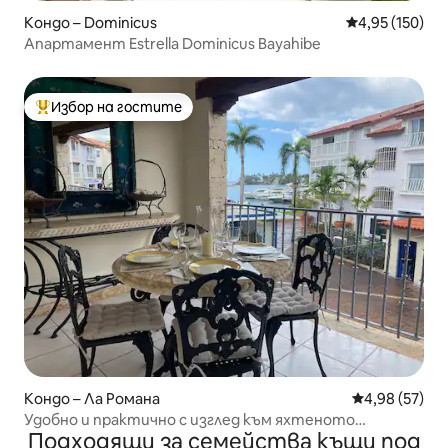
Кондо – Dominicus
Средна оценка
4,95 (150)
Апартамент Estrella Dominicus Bayahibe
Избор на гостите
Най-популярен избор на гостите
Кондо – Ла Романа
Средна оценк
4,98 (57)
Удобно и практично с изглед към яхтеното
Подходящи за семейства къщи под
пристанище