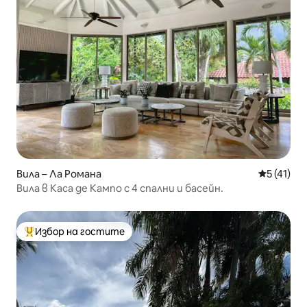
Вила – Ла Романа
Средна оц
5 (41)
Вила в Каса де Кампо с 4 спални и басейн.
Избор на гостите
Най-популярен избор на гостите