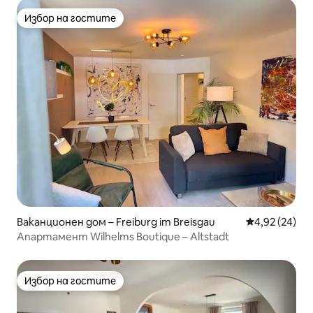
Избор на гостите
Избор на гостите
Ваканционен дом – Freiburg im Breisgau
Средна оценк
4,92 (24)
Апартамент Wilhelms Boutique – Altstadt
Избор на гостите
Избор на гостите