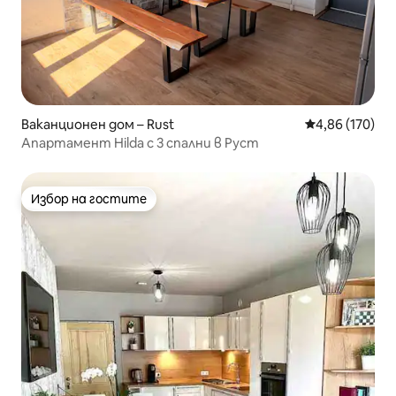
Ваканционен дом – Rust
Средна оценка
4,86 (170)
Апартамент Hilda с 3 спални в Руст
Избор на гостите
Избор на гостите