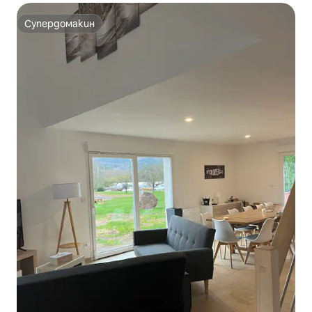
Супердомакин
Супердомакин