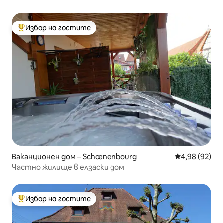
оборудван
Избор на гостите
Най-популярен избор на гостите
Ваканционен дом – Schœnenbourg
Средна оценк
4,98 (92)
Частно жилище в елзаски дом
Избор на гостите
Най-популярен избор на гостите