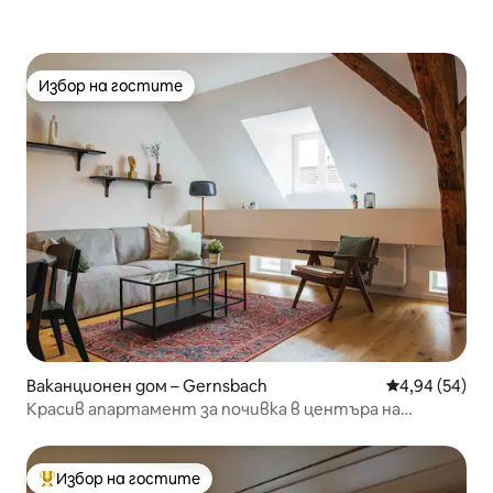
Избор на гостите
Избор на гостите
Ваканционен дом – Gernsbach
Средна оценк
4,94 (54)
Красив апартамент за почивка в центъра на
Гернсбах
Избор на гостите
Най-популярен избор на гостите