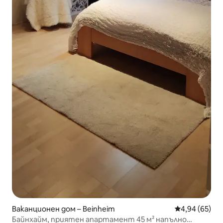
Ваканционен дом – Beinheim
Средна оценк
4,94 (65)
Байнхайм, приятен апартамент 45 м² напълно