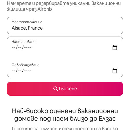
Намерете и резервирайте уникални ваканционни
жилища чрез Airbnb
Местоположение
Когато резултатите се покажат, използвайте клавишите 
Настаняване
Освобождаване
Търсене
Най-високо оценени ваканционни
домове под наем близо до Елзас
Гостите са съгласни: тези престои са високо