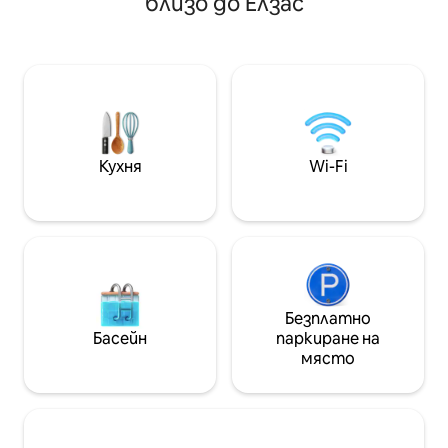
близо до Елзас
щурците и се отпуснете, докато
използва и голям
наблюдавате нашия елен лопатар.
Директно по пе
Разнообразни, разнообразни
„Албщайг “. Schluc
пешеходни преходи и обиколки с
Feldberg на около
планинско колоездене могат да
пункт до Швейцар
бъдат направени директно от
Изисква се собс
фермата или в непосредствена
като в селото н
близост. Премиум и гурме
съоръжение (на о
пешеходни пътеки ви канят на
Кухня
Wi-Fi
обиколки в региона. Ще се радваме
да ви посъветваме!
Безплатно
Басейн
паркиране на
място