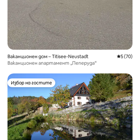
Ваканционен дом – Titisee-Neustadt
Средна оц
5 (70)
Ваканционен апартамент „Пеперуда“
Избор на гостите
Избор на гостите