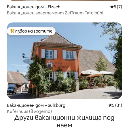
Ваканционен дом – Elzach
Средна о
5 (7)
Ваканционен апартамент ZeiTraum Tafelbühl
Избор на гостите
Най-популярен избор на гостите
Ваканционен дом – Sulzburg
Средна оц
5 (31)
Küferhuus (в лозето)
Други ваканционни жилища под
наем