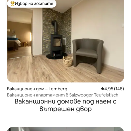
Избор на гостите
Най-популярен избор на гостите
Ваканционен дом – Lemberg
Средна оценка
4,95 (148)
Ваканционен апартамент в Salzwooger Teufelstisch
Ваканционни домове под наем с
вътрешен двор