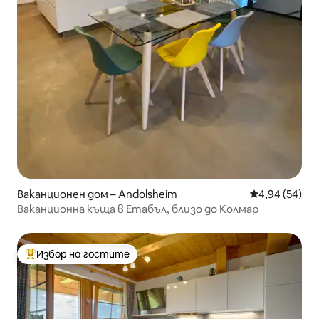
Ваканционен дом – Andolsheim
Средна оценк
4,94 (54)
Ваканционна къща в Етабъл, близо до Колмар
Избор на гостите
Най-популярен избор на гостите