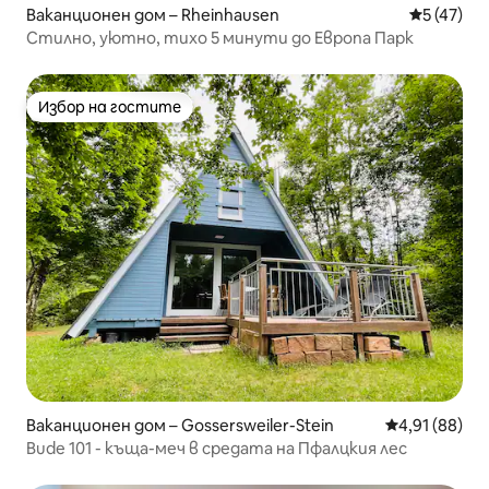
Ваканционен дом – Rheinhausen
Средна оц
5 (47)
Стилно, уютно, тихо 5 минути до Европа Парк
Избор на гостите
Избор на гостите
Ваканционен дом – Gossersweiler-Stein
Средна оценк
4,91 (88)
Bude 101 - къща-меч в средата на Пфалцкия лес