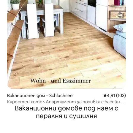
Ваканционен дом – Schluchsee
Средна оценка
4,91 (103)
Курортен хотел Апартамент за почивка с басейн –
Ваканционни домове под наем с
Stani´s Castle
пералня и сушилня