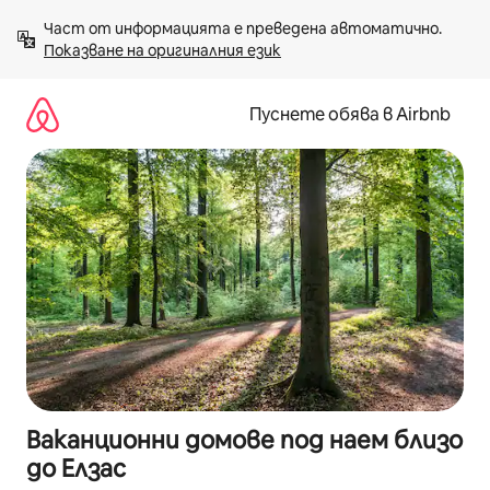
Пропускане
Част от информацията е преведена автоматично. 
към
Показване на оригиналния език
съдържанието
Пуснете обява в Airbnb
Ваканционни домове под наем близо
до Елзас