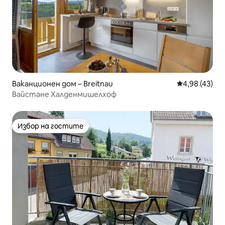
Ваканционен дом – Breitnau
Средна оценк
4,98 (43)
Вайстане Халденмишелхоф
Избор на гостите
Избор на гостите