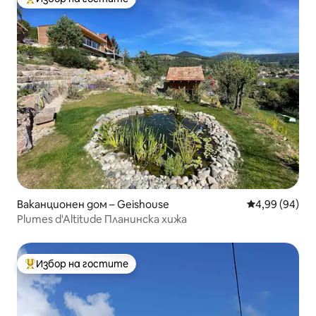
Най-популярен избор на гостите
Ваканционен дом – Geishouse
Средна оценк
4,99 (94)
Plumes d'Altitude Планинска хижа
Избор на гостите
Най-популярен избор на гостите