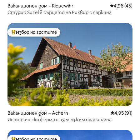
Ваканционен дом – Riquewihr
Средна оценк
4,96 (45)
Студио Suzel в сърцето на Риквир с паркинг
Избор на гостите
Най-популярен избор на гостите
Ваканционен дом – Achern
Средна оценк
4,95 (91)
Историческа ферма с изглед към планината
Избор на гостите