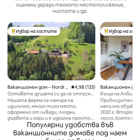
оценени заради тяхното местоположение,
чистота и др.
Избор на гостите
Избор на гос
Най-популярен избор на гостите
Най-популярен 
Ваканционен дом – Nordra
Средна оценка: 4,98 от 5, 133
4,98 (133)
Ваканционен дом 
ch
ck
Оставете душата си да се отпусне
Къща на Албщайг
в Basilihof-Schwarzwald
почивка с градин
Нашата ферма се намира на
Приблизително 
идилично, много тихо място,
напълно обзавед
оформено от ливади, плодни
2020 г. Второто
дървета и гори и е идеална просто
легло, което мож
Популярни удобства във
да оставите душата си да виси.
спалнята или вс
Слушайте чуруликането на
Директно пред 
ваканционните домове под наем
птиците и чуруликането на
тераса, освен т