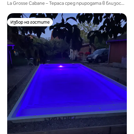
La Grosse Cabane – Тераса сред природата в близост
до пистите
Избор на гостите
Избор на гостите