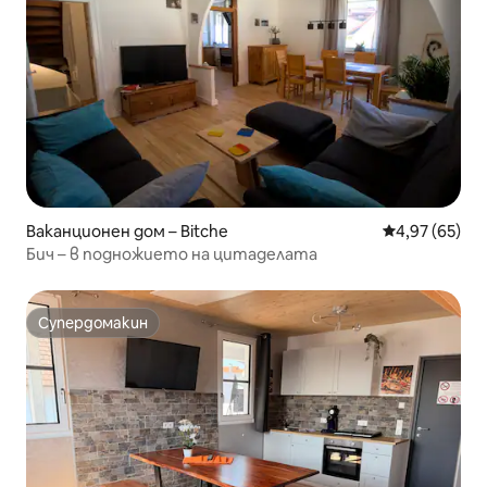
Ваканционен дом – Bitche
Средна оценк
4,97 (65)
Бич – в подножието на цитаделата
Супердомакин
Супердомакин