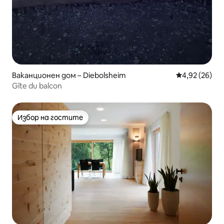
Ваканционен дом – Diebolsheim
Средна оценк
4,92 (26)
Gîte du balcon
Избор на гостите
Избор на гостите