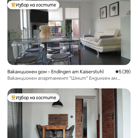
Избор на гостите
Най-популярен избор на гостите
Ваканционен дом – Endingen am Kaiserstuhl
Средна оц
5 (39)
Ваканционен апартамент "Шмит" Ендинген ам
Кайзерщул
Избор на гостите
Най-популярен избор на гостите