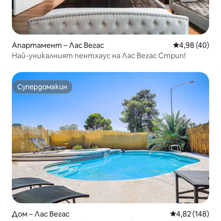
Апартамент – Лас Вегас
Средна оценк
4,98 (40)
Най-уникалният пентхаус на Лас Вегас Стрип!
Супердомакин
Супердомакин
Дом – Лас Вегас
Средна оценка
4,82 (148)