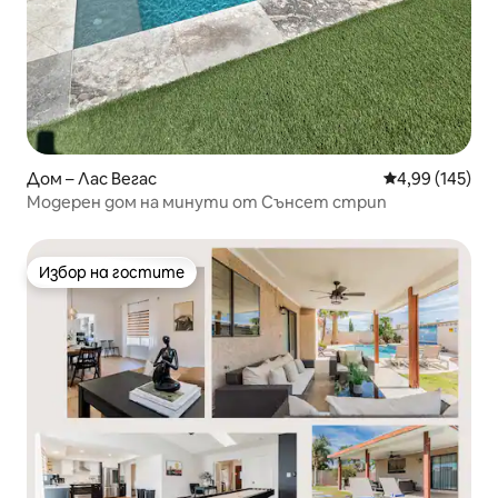
Дом – Лас Вегас
Средна оценка
4,99 (145)
Модерен дом на минути от Сънсет стрип
Избор на гостите
Избор на гостите