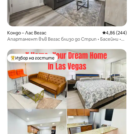
Кондо – Лас Вегас
Средна оценка
4,86 (244)
Апартамент във Вегас близо до Стрип • Басейни •
Затворен * Паркинг
Избор на гостите
Най-популярен избор на гостите