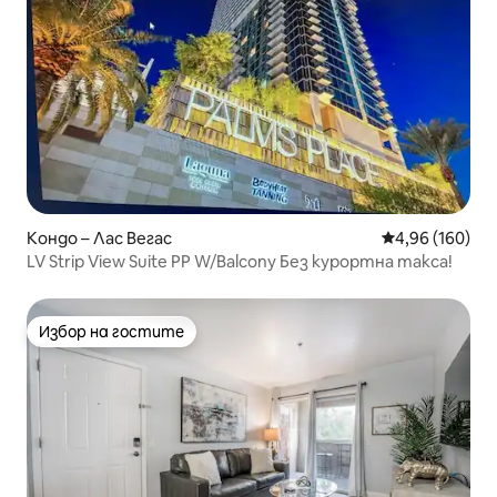
Кондо – Лас Вегас
Средна оценка
4,96 (160)
LV Strip View Suite PP W/Balcony Без курортна такса!
Избор на гостите
Избор на гостите