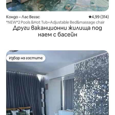
Кондо – Лас Вегас
Средна оценка
4,99 (314)
*NEW*2 Pools &Hot Tub+Adjustable Bed&massage chair
Други ваканционни жилища под
наем с басейн
Избор на гостите
Избор на гостите