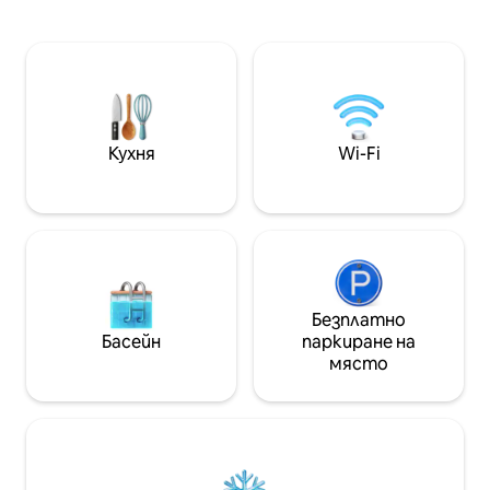
център. Водопадът и зеленото ви
апартамент разп
помагат да се насладите на
персонализиран
красивия Хендерсън в района на
напълно оборудв
Мишън Хилс. На 20 минути с кола до
кафене-бар и пр
ивицата Лас Вегас или Боулдър
тавана, които в
Сити. Външното пространство
Вегас точно пред
включва шезлонги на новопостроена
Възползвайте с
палуба на басейна, маса на открито с
високоскоростен
Кухня
Wi-Fi
места за сядане/ всекидневна на
паркинг и дирек
закрит вътрешен двор. Вижте
казино Palms. Са
подробностите за повече
разстояние пеш
информация.
живот и заведен
Безплатно
Басейн
паркиране на
място