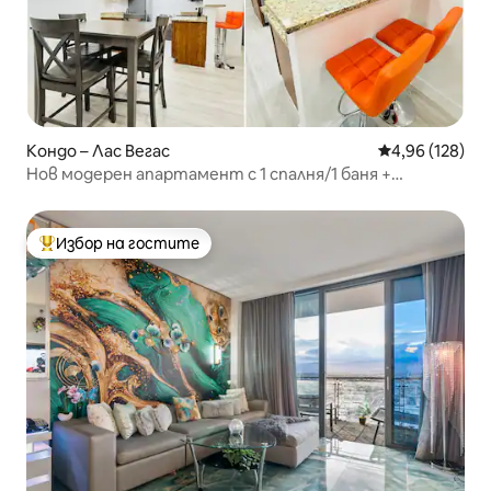
Кондо – Лас Вегас
Средна оценка
4,96 (128)
Нов модерен апартамент с 1 спалня/1 баня +
кухня*Близо до Стрип~Безплатно паркиране и
фитнес зала
Избор на гостите
Най-популярен избор на гостите