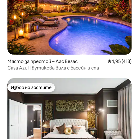
Място за престой – Лас Вегас
Средна оценка
4,95 (413)
Casa Azul | Бутикова вила с басейн и спа
Избор на гостите
Избор на гостите