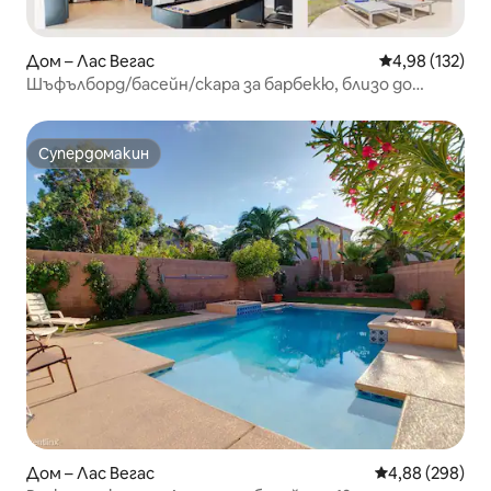
Дом – Лас Вегас
Средна оценка
4,98 (132)
Шъфълборд/басейн/скара за барбекю, близо до
Стрип
Супердомакин
Супердомакин
Дом – Лас Вегас
Средна оценка
4,88 (298)