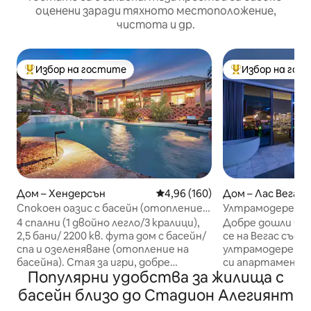
оценени заради тяхното местоположение,
чистота и др.
Избор на гостите
Избор на гос
Най-популярен избор на гостите
Най-популярен 
Дом – Хендерсън
Средна оценка: 4,96 от 5, 160
4,96 (160)
Дом – Лас Вегас
Спокоен оазис с басейн (отопление
Ултрамодерен 
допълнително) Спа/мини голф.
Вегас | Изглед к
4 спални (1 двойно легло/3 кралици),
Добре дошли в P
2,5 бани/ 2200 кв. фута дом с басейн/
се на Вегас със 
спа и озеленяване (отопление на
ултрамодерен, е
басейна). Стая за игри, добре
си апартамент с
Популярни удобства за жилища с
заредена кухня, всекидневна с 60 -
огромен балкон 
инчов смарт телевизор, красив
гледка към булев
басейн близо до Стадион Алегиянт
отопляем басейн и релаксиращ спа
Стрип“. Този мо