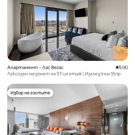
Апартамент – Лас Вегас
Средна о
5 (4)
Луксозен мезонет на 57-ия етаж | Изглед към Strip
Избор на гостите
Избор на гостите