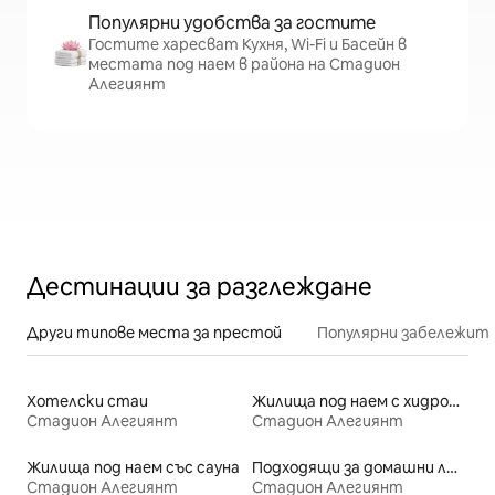
Популярни удобства за гостите
Гостите харесват Кухня, Wi-Fi и Басейн в
местата под наем в района на Стадион
Алегиянт
Дестинации за разглеждане
Други типове места за престой
Популярни забележит
Хотелски стаи
Жилища под наем с хидромасажна вана
Стадион Алегиянт
Стадион Алегиянт
Жилища под наем със сауна
Подходящи за домашни любимци места под наем
Стадион Алегиянт
Стадион Алегиянт