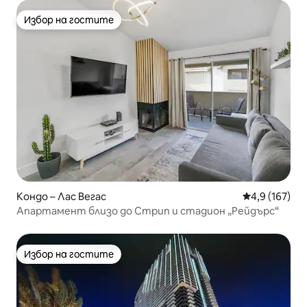
Избор на гостите
Избор на гостите
Кондо – Лас Вегас
Средна оценк
4,9 (167)
Апартамент близо до Стрип и стадион „Рейдърс“
Избор на гостите
Избор на гостите