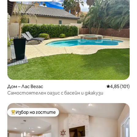
Дом – Лас Вегас
Средна оценка
4,85 (101)
Самостоятелен оазис с басейн и джакузи
Избор на гостите
Най-популярен избор на гостите