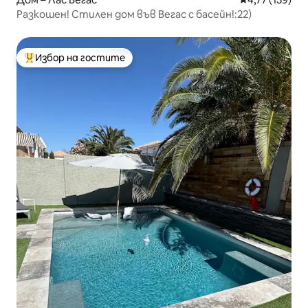
Разкошен! Стилен дом във Вегас с басейн!:22)
Избор на гостите
Най-популярен избор на гостите