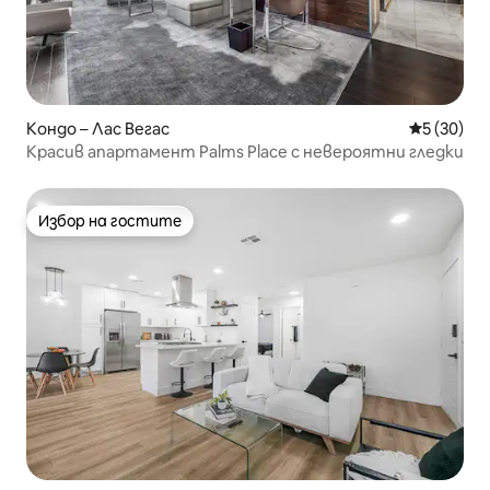
Кондо – Лас Вегас
Средна оц
5 (30)
Красив апартамент Palms Place с невероятни гледки
Избор на гостите
Избор на гостите