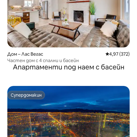
Дом – Лас Вегас
Средна оценка
4,97 (372)
Частен дом с 4 спални и басейн
Апартаменти под наем с басейн
Супердомакин
Супердомакин