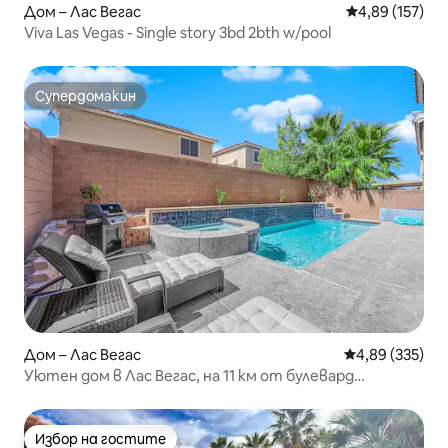
Дом – Лас Вегас
Средна оценка
4,89 (157)
Viva Las Vegas - Single story 3bd 2bth w/pool
Супердомакин
Супердомакин
Дом – Лас Вегас
Средна оценка
4,89 (335)
Уютен дом в Лас Вегас, на 11 км от булевард
„Стрип“!
Избор на гостите
Избор на гостите