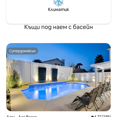
Климатик
Къщи под наем с басейн
Супердомакин
Супердомакин
Дом – Лас Вегас
Средна оценка
4,77 (139)