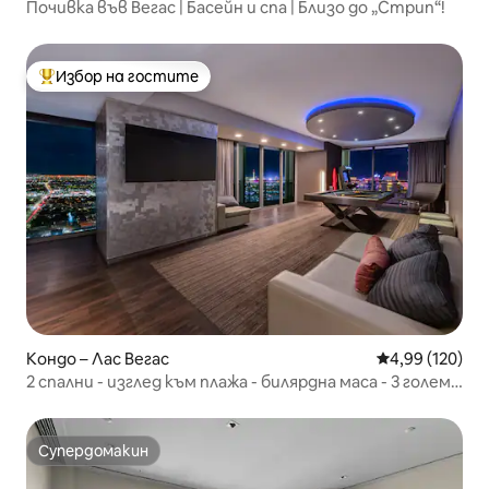
Почивка във Вегас | Басейн и спа | Близо до „Стрип“!
Избор на гостите
Най-популярен избор на гостите
Кондо – Лас Вегас
Средна оценка
4,99 (120)
2 спални - изглед към плажа - билярдна маса - 3 големи
двойни легла - аркада
Супердомакин
Супердомакин