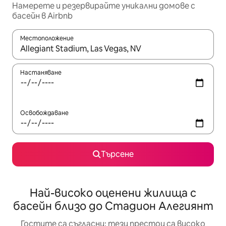
Намерете и резервирайте уникални домове с
басейн в Airbnb
Местоположение
Когато резултатите се покажат, използвайте клавишите 
Настаняване
Освобождаване
Търсене
Най-високо оценени жилища с
басейн близо до Стадион Алегиянт
Гостите са съгласни: тези престои са високо