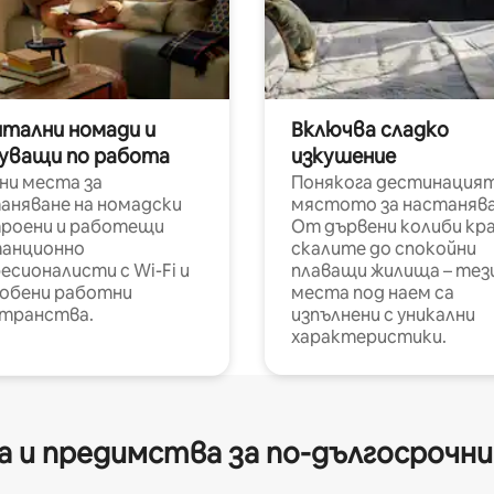
итални номади и
Включва сладко
уващи по работа
изкушение
ни места за
Понякога дестинацият
аняване на номадски
мястото за настанява
роени и работещи
От дървени колиби кр
анционно
скалите до спокойни
есионалисти с Wi-Fi и
плаващи жилища – тез
обени работни
места под наем са
транства.
изпълнени с уникални
характеристики.
 и предимства за по-дългосрочн