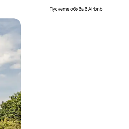
Пуснете обява в Airbnb
окосване или плъзгане.