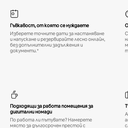
Гъвкавост, от която се нуждаете
О
Изберете точните дати за настаняване
С
и напускане и резервирайте лесно онлайн,
н
без допълнителни задължения и
м
документи.*
т
Подходящи за работа помещения за
Т
дигитални номади
A
По работа ли пътувате? Намерете
а
място за дългосрочен престой с
с