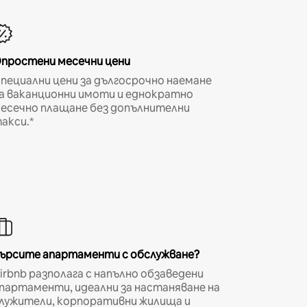
простени месечни цени
пециални цени за дългосрочно наемане
а ваканционни имоти и еднократно
есечно плащане без допълнителни
акси.*
ърсите апартаменти с обслужване?
irbnb разполага с напълно обзаведени
партаменти, идеални за настаняване на
лужители, корпоративни жилища и