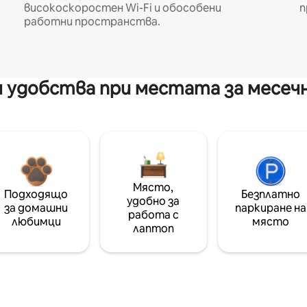
високоскоростен Wi-Fi и обособени
п
работни пространства.
 удобства при местата за месеч
Място,
Подходящо
Безплатно
удобно за
за домашни
паркиране на
работа с
любимци
място
лаптоп