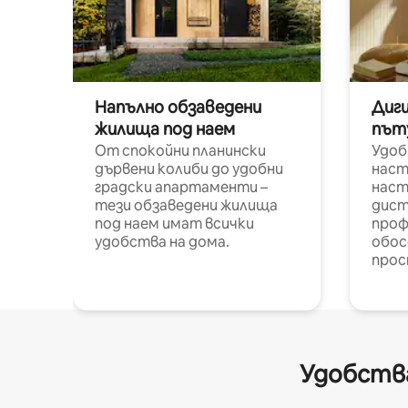
Напълно обзаведени
Диг
жилища под наем
път
От спокойни планински
Удоб
дървени колиби до удобни
наст
градски апартаменти –
наст
тези обзаведени жилища
дист
под наем имат всички
проф
удобства на дома.
обос
прос
Удобства