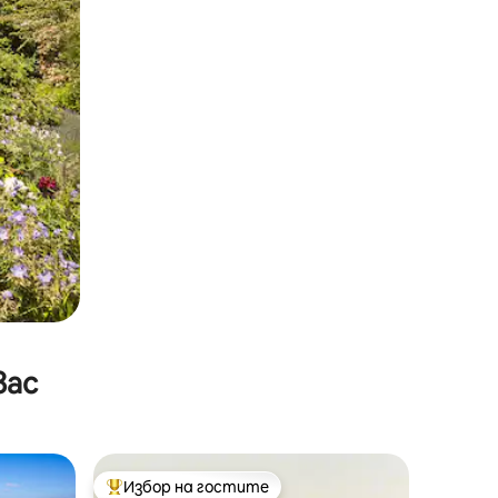
вас
Избор на гостите
тите
Най-популярен избор на гостите