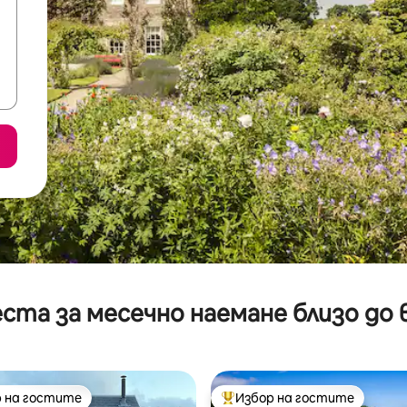
ста за месечно наемане близо до 
 на гостите
Избор на гостите
улярен избор на гостите
Най-популярен избор на гос