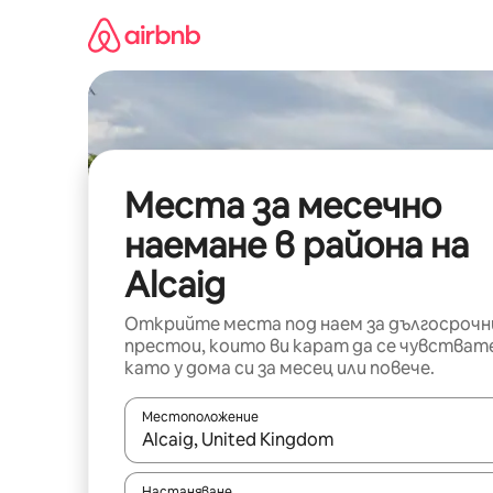
Пропускане
към
съдържанието
Места за месечно
наемане в района на
Alcaig
Открийте места под наем за дългосрочн
престои, които ви карат да се чувстват
като у дома си за месец или повече.
Местоположение
Когато резултатите се покажат, използвайт
Настаняване