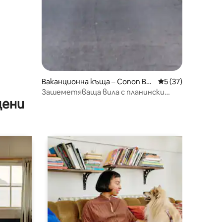
Ваканционна къща – Conon Bri
Средна оценка: 5
5 (37)
dge
Зашеметяваща вила с планински
цени
гледки близо до Инвърнес.