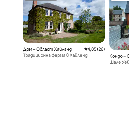
Дом – Област Хайланд
Средна оценка: 4,85 
4,85 (26)
Традиционна ферма в Хайленд
Кондо – 
Шале Уе