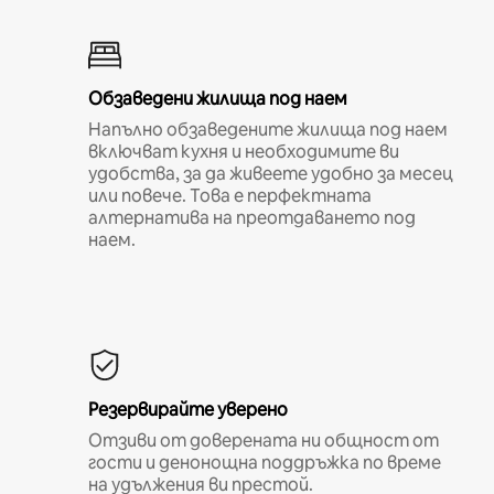
Обзаведени жилища под наем
Напълно обзаведените жилища под наем
включват кухня и необходимите ви
удобства, за да живеете удобно за месец
или повече. Това е перфектната
алтернатива на преотдаването под
наем.
Резервирайте уверено
Отзиви от доверената ни общност от
гости и денонощна поддръжка по време
на удължения ви престой.