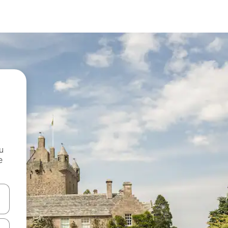
и
е
е клавишите със стрелки нагоре и надолу или навигирайте с д