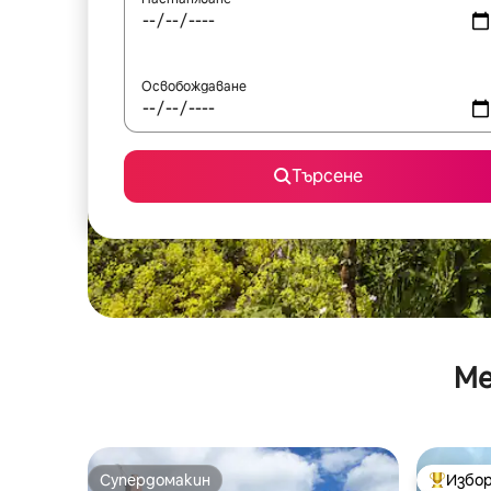
Освобождаване
Търсене
Ме
Супердомакин
Избор
Супердомакин
Най-поп