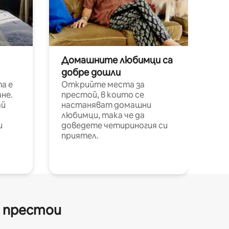
Домашните любимци са
добре дошли
а е
Открийте места за
не.
престой, в които се
ай
настаняват домашни
любимци, така че да
и
доведете четириногия си
приятел.
и престои