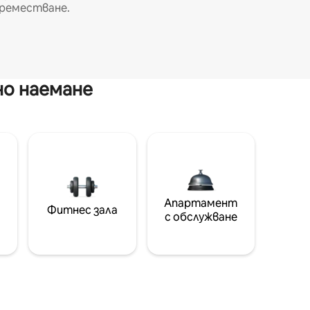
реместване.
но наемане
Апартамент
Фитнес зала
с обслужване