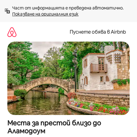
Пропускане
Част от информацията е преведена автоматично. 
към
Показване на оригиналния език
съдържанието
Пуснете обява в Airbnb
Места за престой близо до
Аламодоум