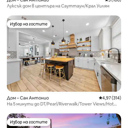
Луксък дом в центъра на Сауттаун/Крал Уилям
Избор на гостите
Избор на гостите
Дом – Сан Антонио
Средна оценка
4,97 (314)
На 5 минути до DT/Pearl/Riverwalk/Tower Views/Hot
Tub
Избор на гостите
Избор на гостите