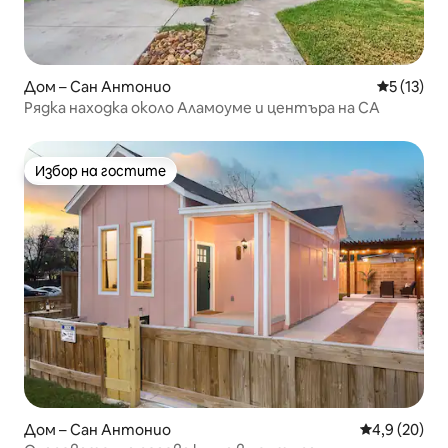
Дом – Сан Антонио
Средна оц
5 (13)
Рядка находка около Аламоуме и центъра на СА
Избор на гостите
Избор на гостите
Дом – Сан Антонио
Средна оцен
4,9 (20)