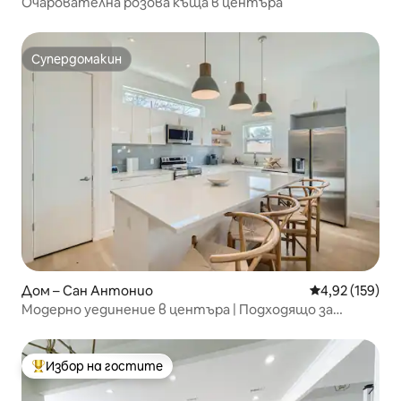
Очарователна розова къща в центъра
Супердомакин
Супердомакин
Дом – Сан Антонио
Средна оценка
4,92 (159)
Модерно уединение в центъра | Подходящо за
домашни любимци | Побира 6 души
Избор на гостите
Най-популярен избор на гостите