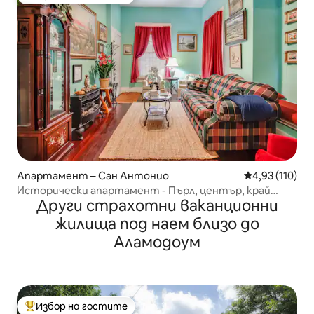
Най-популярен избор на гостите
Апартамент – Сан Антонио
Средна оценка
4,93 (110)
Исторически апартамент - Пърл, център, край
Други страхотни ваканционни
реката и Форт Сам - #3
жилища под наем близо до
Аламодоум
Избор на гостите
Най-популярен избор на гостите