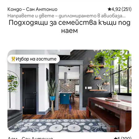
Кондо – Сан Антонио
Средна оценка
4,92 (251)
Направете и двете – дипломирането в авиобаза
Подходящи за семейства къщи под
„Лакланд“ и разходката край реката!
наем
Избор на гостите
Най-популярен избор на гостите
Дом – Сан Антонио
Средна оце
5 (100)