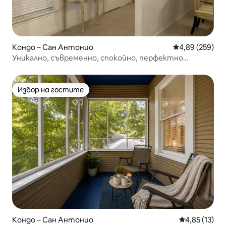
Кондо – Сан Антонио
Средна оценка
4,89 (259)
Уникално, съвременно, спокойно, перфектно
разположено
Избор на гостите
Избор на гостите
Кондо – Сан Антонио
Средна оценк
4,85 (13)