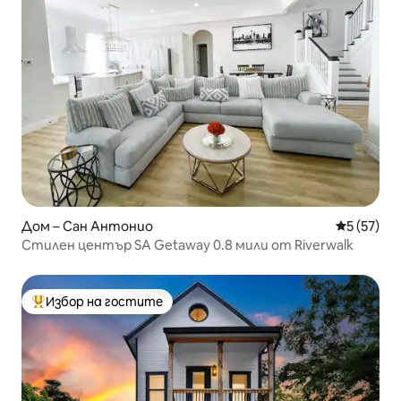
Дом – Сан Антонио
Средна оц
5 (57)
Стилен център SA Getaway 0.8 мили от Riverwalk
Избор на гостите
Най-популярен избор на гостите