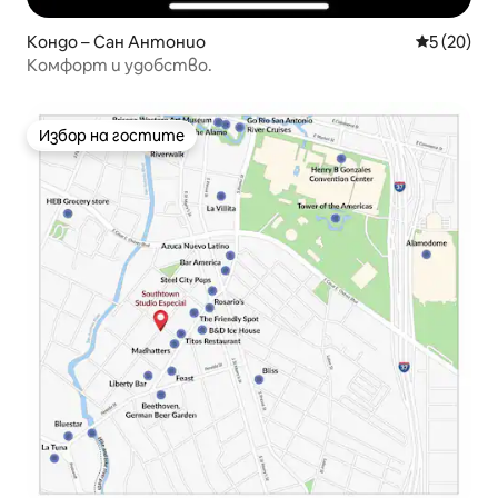
Кондо – Сан Антонио
Средна оц
5 (20)
Комфорт и удобство.
Избор на гостите
Избор на гостите