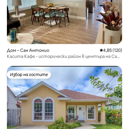
Дом – Сан Антонио
Средна оценка
4,85 (120)
Касита Кафе - исторически район в центъра на Сан
Антонио
Избор на гостите
Избор на гостите