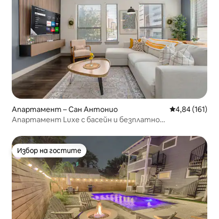
Апартамент – Сан Антонио
Средна оценка
4,84 (161)
Апартамент Luxe с басейн и безплатно
паркиране•Разходка до Riverwalk
Избор на гостите
Избор на гостите