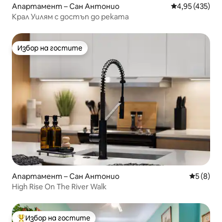
Апартамент – Сан Антонио
Средна оценка
4,95 (435)
Крал Уилям с достъп до реката
Избор на гостите
Избор на гостите
Апартамент – Сан Антонио
Средна о
5 (8)
High Rise On The River Walk
Избор на гостите