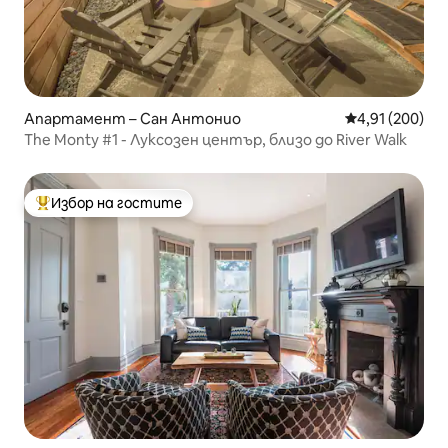
Апартамент – Сан Антонио
Средна оценка
4,91 (200)
The Monty #1 - Луксозен център, близо до River Walk
Избор на гостите
Най-популярен избор на гостите