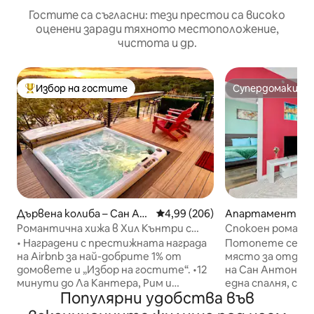
Гостите са съгласни: тези престои са високо
оценени заради тяхното местоположение,
чистота и др.
Избор на гостите
Супердомакин
Най-популярен избор на гостите
Супердомакин
Дървена колиба – Сан Ан
Средна оценка: 4,99 от 5, 206
4,99 (206)
Апартамент – С
тонио
нио
Романтична хижа в Хил Кънтри с
Спокоен романс 
самостоятелна хидромасажна вана
басейн/голямо д
• Наградени с престижната награда
Потопете се в о
безплатен парк
на Airbnb за най-добрите 1% от
място за отдих 
домовете и „Избор на гостите“. •12
на Сан Антонио.
минути до Ла Кантера, Рим и
една спалня, с 
Популярни удобства във
Фиеста Тексас. 25 минути до
за паркиране, е 
центъра/Ривъруолк и SeaWorld (в
успокояващи нюа