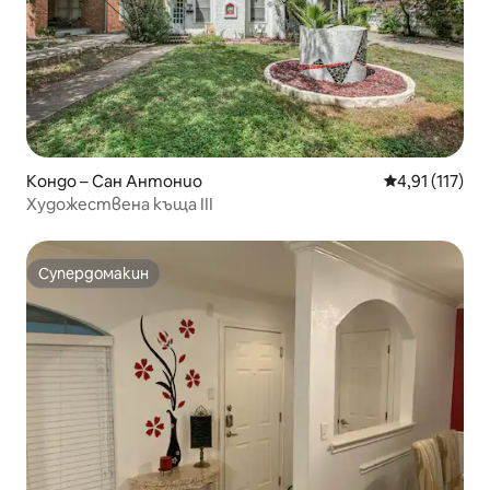
Кондо – Сан Антонио
Средна оценк
4,91 (117)
Художествена къща III
Супердомакин
Супердомакин