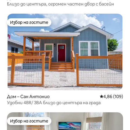
Близо до центъра, огромен частен двор с басейн
Избор на гостите
Избор на гостите
Дом – Сан Антонио
Средна оценка
4,86 (109)
Удобни 4BR/ 3BA близо до центъра на града
Избор на гостите
Избор на гостите