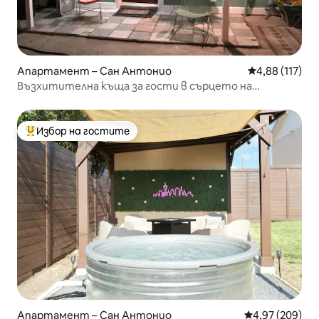
Апартамент – Сан Антонио
Средна оценка
4,88 (117)
Възхитителна къща за гости в сърцето на
центъра.
Избор на гостите
Най-популярен избор на гостите
Апартамент – Сан Антонио
Средна оценка
4,97 (209)