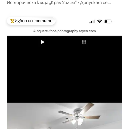
Историческа къща „Крал Уилям“ • Допускат се
домашни любимци • Разходка край реката
Избор на гостите
Най-популярен избор на гостите