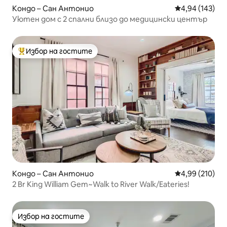
Кондо – Сан Антонио
Средна оценка
4,94 (143)
Уютен дом с 2 спални близо до медицински център
Избор на гостите
Най-популярен избор на гостите
Кондо – Сан Антонио
Средна оценка
4,99 (210)
2 Br King William Gem~Walk to River Walk/Eateries!
Избор на гостите
Избор на гостите