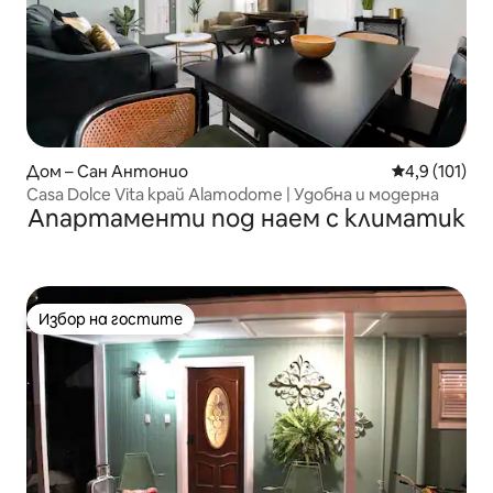
Дом – Сан Антонио
Средна оценк
4,9 (101)
Casa Dolce Vita край Alamodome | Удобна и модерна
Апартаменти под наем с климатик
Избор на гостите
Избор на гостите