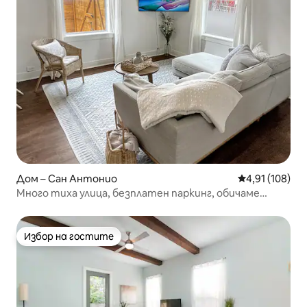
Дом – Сан Антонио
Средна оценка
4,91 (108)
Много тиха улица, безплатен паркинг, обичаме
кучета
Избор на гостите
Избор на гостите