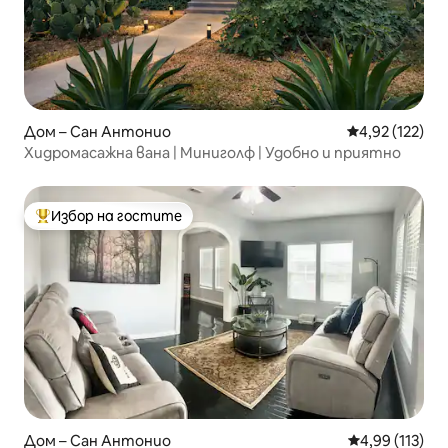
Дом – Сан Антонио
Средна оценка
4,92 (122)
Хидромасажна вана | Миниголф | Удобно и приятно
Избор на гостите
Най-популярен избор на гостите
Дом – Сан Антонио
Средна оценка
4,99 (113)