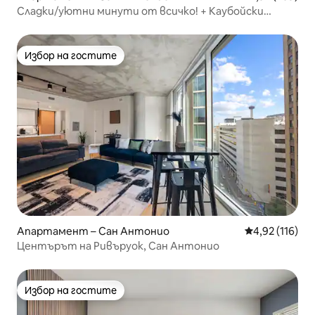
Сладки/уютни минути от всичко! + Каубойски
басейн
Избор на гостите
Избор на гостите
Апартамент – Сан Антонио
Средна оценка
4,92 (116)
Центърът на Ривъруок, Сан Антонио
Избор на гостите
Избор на гостите