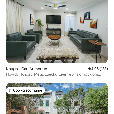
Кондо – Сан Антонио
Средна оценка
4,95 (138)
Howdy Holiday: Медицински център за отдих от
висок клас
Избор на гостите
Избор на гостите