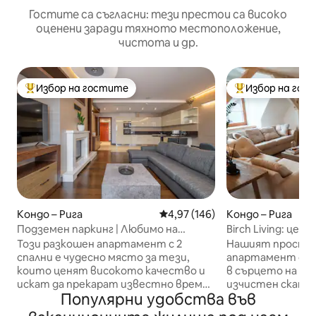
Гостите са съгласни: тези престои са високо
оценени заради тяхното местоположение,
чистота и др.
Избор на гостите
Избор на гос
Най-популярен избор на гостите
Най-популярен 
Кондо – Рига
Средна оценка: 4,97 от 5, 146
4,97 (146)
Кондо – Рига
Подземен паркинг | Любимо на
Birch Living: цен
гостите | 125 м2!
дизайнерски апа
Този разкошен апартамент с 2
Нашият простор
спални е чудесно място за тези,
апартамент с тр
които ценят високото качество и
в сърцето на Ри
искат да прекарат известно време
изчистен сканди
Популярни удобства във
в Рига със стил. Намира се на
помещението е 
чудесно място в Стария град. Да
семейства, така