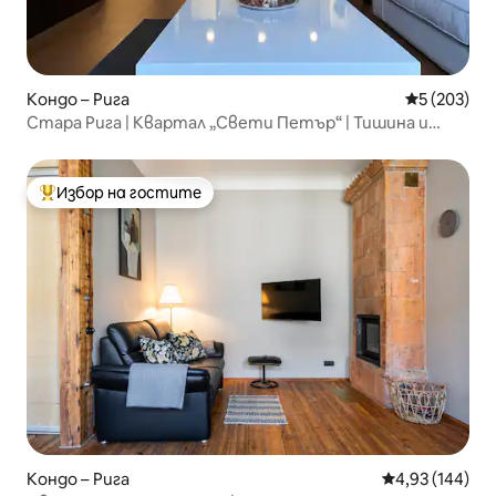
Кондо – Рига
Средна оце
5 (203)
Стара Рига | Квартал „Свети Петър“ | Тишина и
комфорт
Избор на гостите
Най-популярен избор на гостите
Кондо – Рига
Средна оценка
4,93 (144)