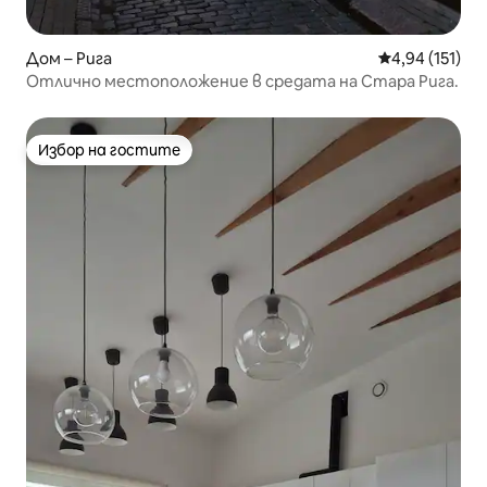
Дом – Рига
Средна оценка
4,94 (151)
Отлично местоположение в средата на Стара Рига.
Избор на гостите
Избор на гостите