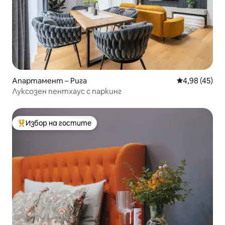
Апартамент – Рига
Средна оценк
4,98 (45)
Луксозен пентхаус с паркинг
Избор на гостите
Най-популярен избор на гостите