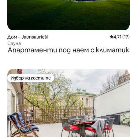
Дом – Jaunsaurieši
Средна оцен
4,71 (17)
Сауна
Апартаменти под наем с климатик
Избор на гостите
Избор на гостите