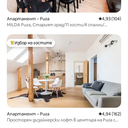
Апартамент – Рига
Средна оценка
4,93 (104)
MILDA Рига, Старият град/11 гости/4 спални/
климатик/централно
Избор на гостите
Най-популярен избор на гостите
Апартамент – Рига
Средна оценка
4,94 (162)
Просторен дизайнерски лофт в центъра на Рига с
климатик