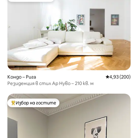
Избор на гостите
Кондо – Рига
Средна оценка
4,93 (200)
Резиденция в стил Ар Нуво – 210 кв. м
Избор на гостите
Най-популярен избор на гостите