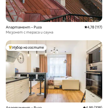
Апартамент – Рига
Средна оценка
4,78 (117)
Мезонет с тераса и сауна
Избор на гостите
Най-популярен избор на гостите
Апартамент – Рига
Средна оценка
4,95 (338)