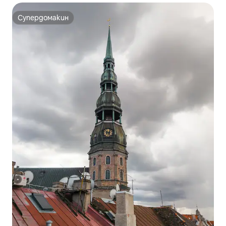
Супердомакин
Супердомакин