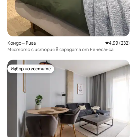
Кондо – Рига
Средна оценка
4,99 (232)
Мястото с история в сградата от Ренесанса
Избор на гостите
Избор на гостите