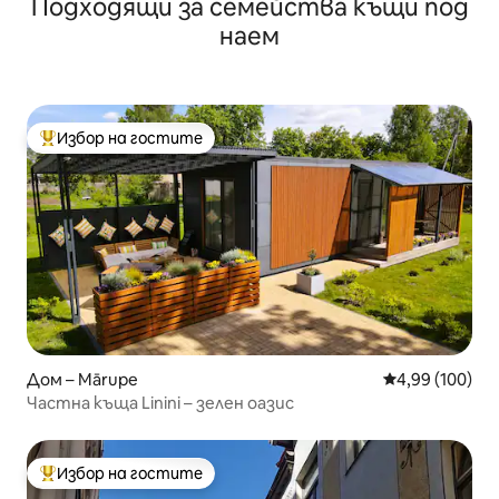
Подходящи за семейства къщи под
тишината)
наем
Избор на гостите
Най-популярен избор на гостите
Дом – Mārupe
Средна оценка
4,99 (100)
Частна къща Linini – зелен оазис
Избор на гостите
Най-популярен избор на гостите