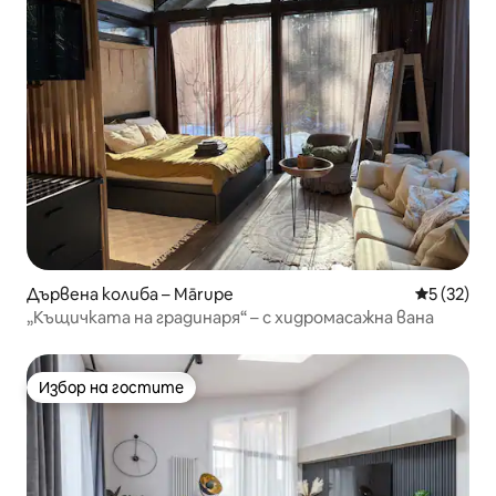
Дървена колиба – Mārupe
Средна оц
5 (32)
„Къщичката на градинаря“ – с хидромасажна вана
Избор на гостите
Избор на гостите