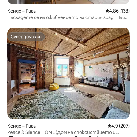
Кондо – Рига
Средна оценка
4,86 (138)
Насладете се на оживлението на стария град | Най-
доброто местоположение!
Супердомакин
Супердомакин
Кондо – Рига
Средна оценк
4,9 (207)
Peace & Silence HOME (Дом на спокойствието и