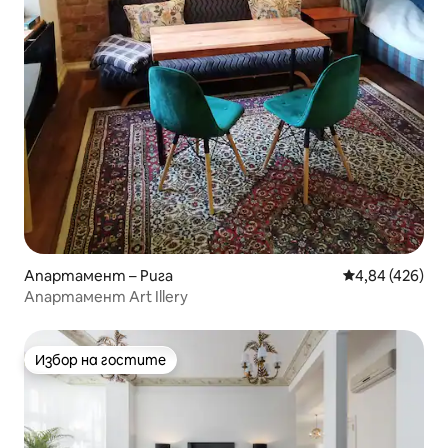
Апартамент – Рига
Средна оценка
4,84 (426)
Апартамент Art Illery
Избор на гостите
Избор на гостите