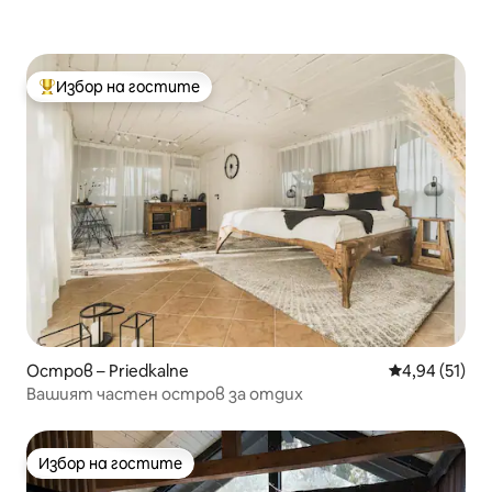
Избор на гостите
Най-популярен избор на гостите
Остров – Priedkalne
Средна оценк
4,94 (51)
Вашият частен остров за отдих
Избор на гостите
Избор на гостите