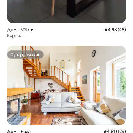
Дом – Vētras
Средна оценк
4,98 (48)
Бури 4
Супердомакин
Супердомакин
Дом – Рига
Средна оценка
4,81 (129)