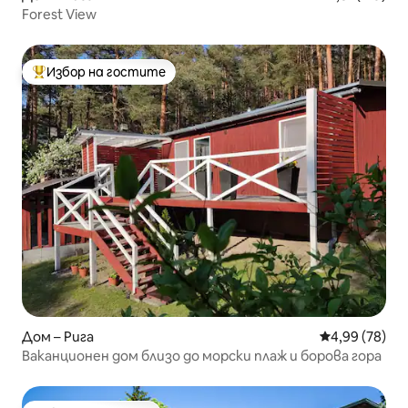
Forest View
Избор на гостите
Най-популярен избор на гостите
Дом – Рига
Средна оценк
4,99 (78)
Ваканционен дом близо до морски плаж и борова гора