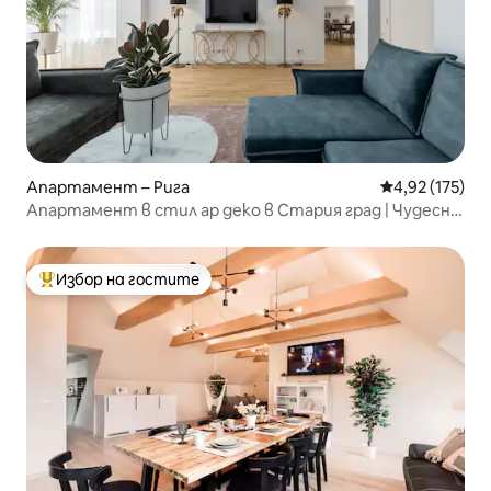
Апартамент – Рига
Средна оценка
4,92 (175)
Апартамент в стил ар деко в Стария град | Чудесно
за групи
Избор на гостите
Най-популярен избор на гостите