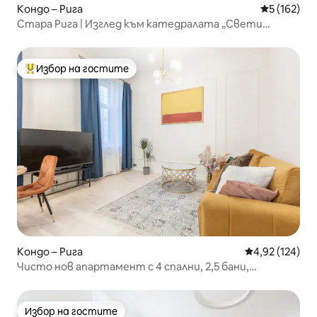
Кондо – Рига
Средна оце
5 (162)
Стара Рига | Изглед към катедралата „Свети
Петър“ | 5-ти етаж | Асансьор
Избор на гостите
Най-популярен избор на гостите
Кондо – Рига
Средна оценка
4,92 (124)
Чисто нов апартамент с 4 спални, 2,5 бани,
централно разположение, булевард, лукс
Избор на гостите