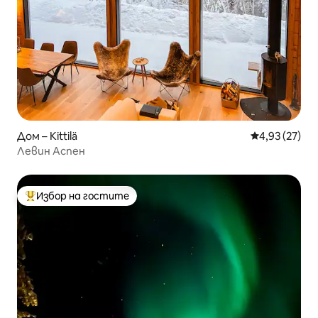
Дом – Kittilä
Средна оценк
4,93 (27)
Левин Аспен
Избор на гостите
Най-популярен избор на гостите