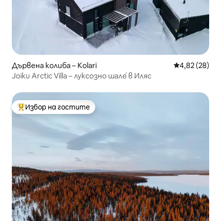
Дървена колиба – Kolari
Средна оценк
4,82 (28)
Joiku Arctic Villa – луксозно шале́ в Иляс
Избор на гостите
Най-популярен избор на гостите