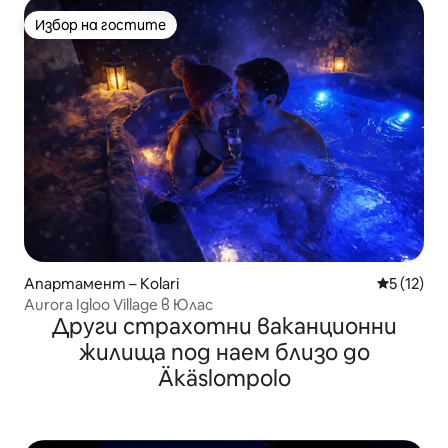
Избор на гостите
Избор на гостите
Апартамент – Kolari
Средна оц
5 (12)
Aurora Igloo Village в Юлас
Други страхотни ваканционни
жилища под наем близо до
Äkäslompolo