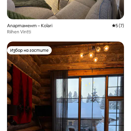
Апартамент – Kolari
Средна о
5 (7)
Riihen Vintti
Избор на гостите
Избор на гостите