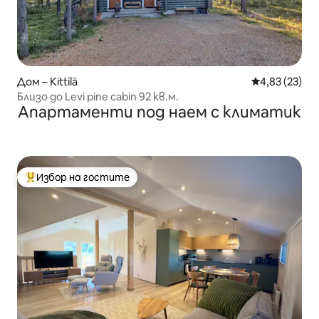
Дом – Kittilä
Средна оценк
4,83 (23)
Близо до Levi pine cabin 92 кв.м.
Апартаменти под наем с климатик
Избор на гостите
Най-популярен избор на гостите