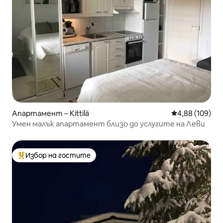
Апартамент – Kittilä
Средна оценка
4,88 (109)
Умен малък апартамент близо до услугите на Леви
Избор на гостите
Най-популярен избор на гостите