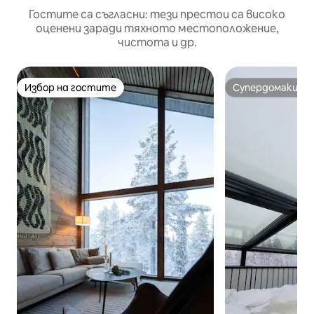
Гостите са съгласни: тези престои са високо
оценени заради тяхното местоположение,
чистота и др.
Избор на гостите
Супердомакин
Избор на гостите
Супердомакин