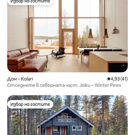
Избор на гостите
Избор на гостите
Дом – Kolari
Средна оценк
4,93 (41)
Отседнете в северната част: Joiku – Winter Pines
Избор на гостите
Избор на гостите