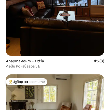
Апартамент – Kittilä
Средна о
5 (8)
Леви Рокаваара 5 Б
Избор на гостите
Най-популярен избор на гостите