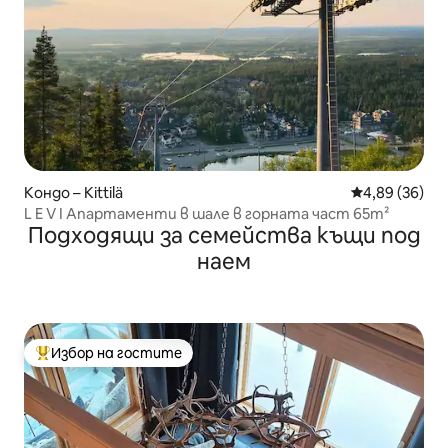
Кондо – Kittilä
Средна оценк
4,89 (36)
L E V I Апартаменти в шале в горната част 65m²
Подходящи за семейства къщи под
наем
Избор на гостите
Най-популярен избор на гостите