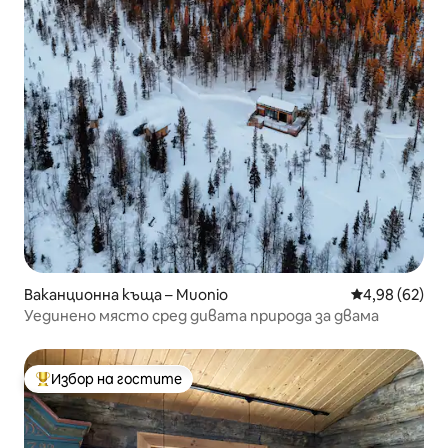
Ваканционна къща – Muonio
Средна оценк
4,98 (62)
Уединено място сред дивата природа за двама
Избор на гостите
Най-популярен избор на гостите