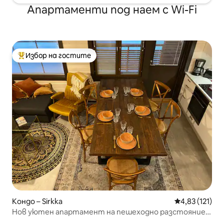
Апартаменти под наем с Wi-Fi
Избор на гостите
Най-популярен избор на гостите
Кондо – Sirkka
Средна оценка
4,83 (121)
Нов уютен апартамент на пешеходно разстояние
до центъра на Леви