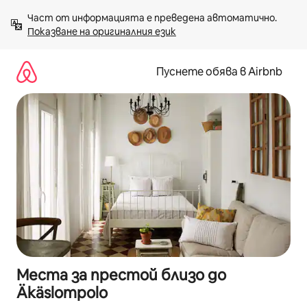
Пропускане
Част от информацията е преведена автоматично. 
към
Показване на оригиналния език
съдържанието
Пуснете обява в Airbnb
Места за престой близо до
Äkäslompolo