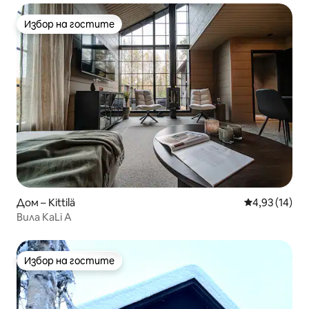
Избор на гостите
Избор на гостите
Дом – Kittilä
Средна оценк
4,93 (14)
Вила KaLi A
Избор на гостите
Избор на гостите