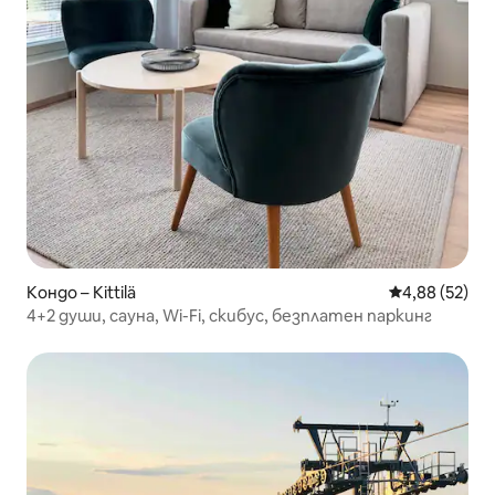
Кондо – Kittilä
Средна оценк
4,88 (52)
4+2 души, сауна, Wi-Fi, скибус, безплатен паркинг