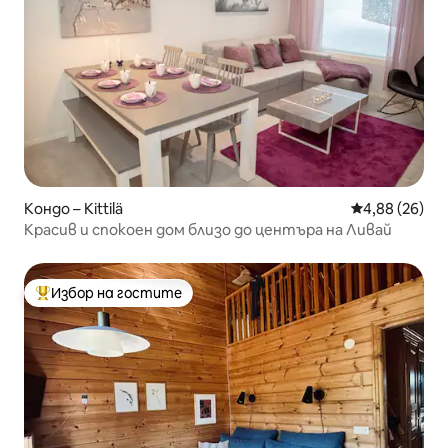
Кондо – Kittilä
Средна оценк
4,88 (26)
Красив и спокоен дом близо до центъра на Ливай
Избор на гостите
Най-популярен избор на гостите