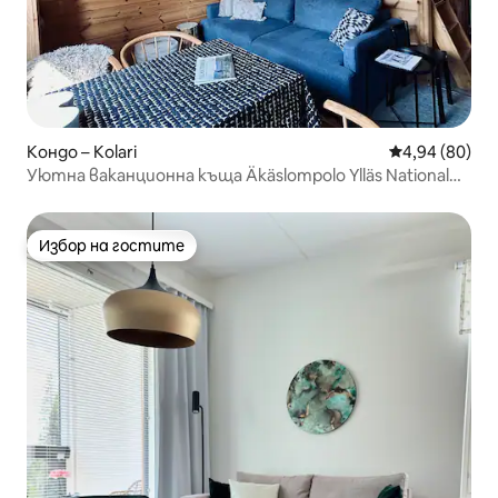
Кондо – Kolari
Средна оценк
4,94 (80)
Уютна ваканционна къща Äkäslompolo Ylläs National
Park
Избор на гостите
Избор на гостите