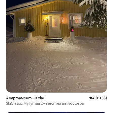
Апартамент – Kolari
Средна оценк
4,91 (56)
SkiClassic Myllymaa 2 – местна атмосфера