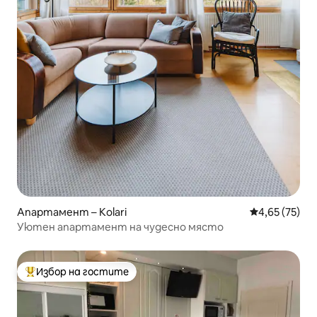
Апартамент – Kolari
Средна оценк
4,65 (75)
Уютен апартамент на чудесно място
Избор на гостите
Най-популярен избор на гостите