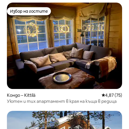
Избор на гостите
Избор на гостите
Кондо – Kittilä
Средна оценк
4,87 (75)
Уютен и тих апартамент в края на къща в редица