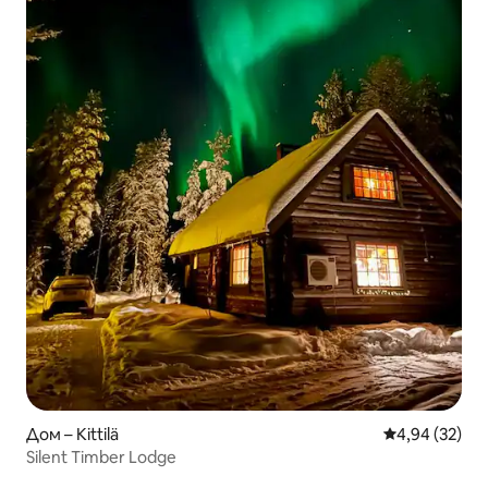
Дом – Kittilä
Средна оценк
4,94 (32)
Silent Timber Lodge