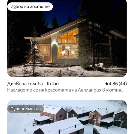
Избор на гостите
Избор на гостите
Дървена колиба – Kolari
Средна оценк
4,86 (44)
Насладете се на красотата на Лапландия в уютна
вила
Супердомакин
Супердомакин