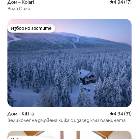
Дом – Kolari
Средна оценк
4,94 (17)
Вила Сили
Избор на гостите
Избор на гостите
Дом – Kittilä
Средна оценк
4,94 (31)
Великолепна дървена хижа с изглед към планината