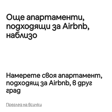
Още апартаменти,
подходящи за Airbnb,
наблизо
Показване на 0 от 0 елемента
Намерете своя апартамент,
подходящ за Airbnb, в друг
град
Преглед на всички