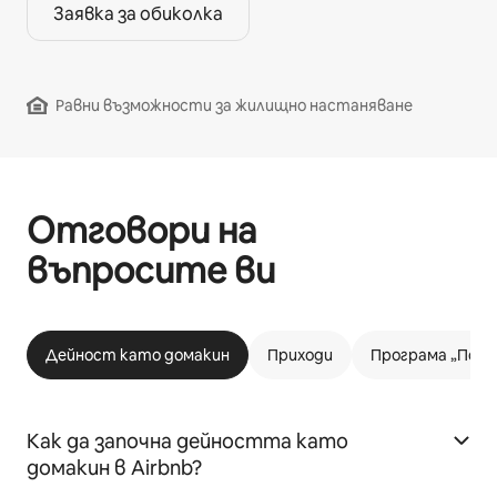
Заявка за обиколка
Равни възможности за жилищно настаняване
Отговори на
въпросите ви
Дейност като домакин
Приходи
Програма „Подх
Как да започна дейността като
домакин в Airbnb?