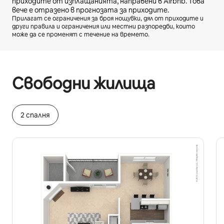
приходите от изплащанията, направени в Airbnb. Това
вече е отразено в прогнозата за приходите.
Прилагат се ограничения за броя нощувки, дял от приходите и
други правила и ограничения или местни разпоредби, които
може да се променят с течение на времето.
Вашите потенциални приходи са $971 на месец
Свободни жилища
2 спалня