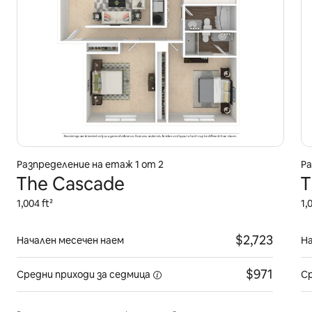
Разпределение на етаж 1 от 2
Ра
The Cascade
T
1,004 ft²
1,
$2,723
Начален месечен наем
На
$971
Средни приходи
за седмица
Ср