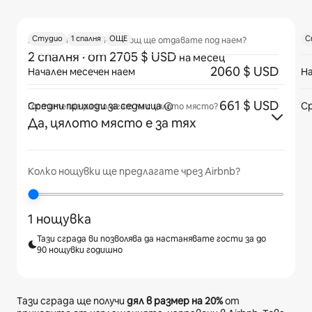
Студио
1 спалня
ОЩЕ
С
Апартамент с каква площ ще отдавате под наем?
2 спалня
· от 2705 $ USD
на месец
2060 $ USD
Начален месечен наем
На
661 $ USD
Средни приходи
за седмица
Ср
Гостите ще разполагат ли с цялото място?
Да, цялото място е за тях
Колко нощувки ще предлагате чрез Airbnb?
1 нощувка
Тази сграда ви позволява да настанявате гости за до
90 нощувки годишно
Тази сграда ще получи
дял в размер на
20%
от