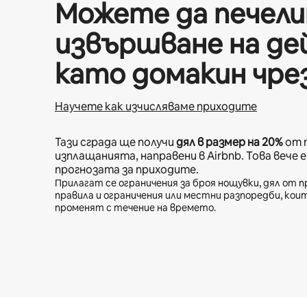
Можете да печел
извършване на д
като домакин чрез
Научете как изчисляваме приходите
Тази сграда ще получи
дял в размер на
20%
от 
изплащанията, направени в Airbnb. Това вече 
прогнозата за приходите.
Прилагат се ограничения за броя нощувки, дял от п
правила и ограничения или местни разпоредби, кои
променят с течение на времето.
Вашите потенциални приходи са $1435 на месец