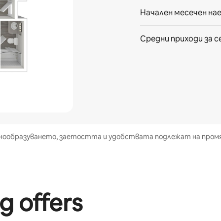
Начален месечен на
Средни приходи
за 
нообразуването, заетостта и удобствата подлежат на промян
g offers