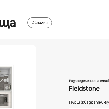
ища
2 спалня
Разпределение на етаж 
Fieldstone
Площ (квадратни ф