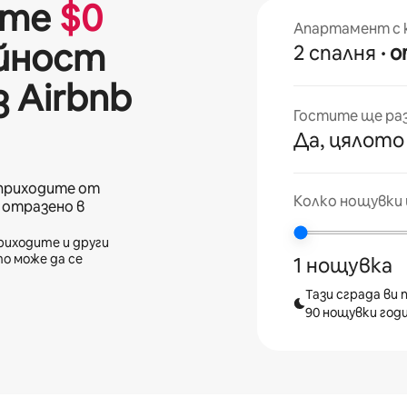
ите
$
0
Апартамент с 
ейност
2 спалня
·
 Airbnb
Гостите ще ра
Да, цялото
приходите от
Колко нощувки 
е отразено в
риходите и други
то може да се
1 нощувка
Тази сграда ви
90 нощувки год