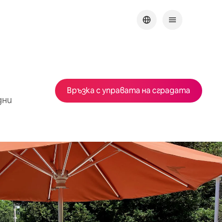
Връзка с управата на сградата
дни