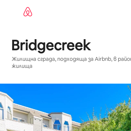
Пропускане
към
съдържанието
Bridgecreek
Жилищна сграда, подходяща за Airbnb, в район
жилища