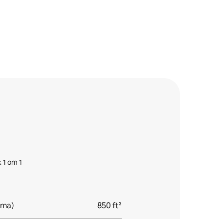
1 от 1
ута)
850 ft²