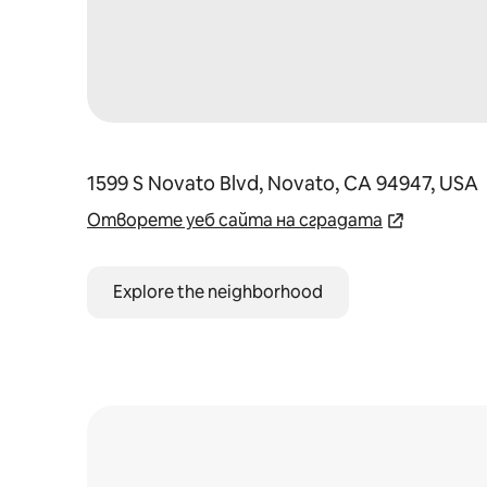
1599 S Novato Blvd, Novato, CA 94947, USA
Отворете уеб сайта на сградата
Explore the neighborhood