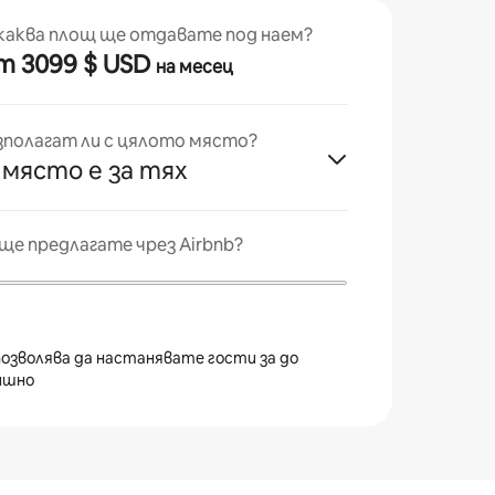
каква площ ще отдавате под наем?
 от 3099 $ USD
на месец
зполагат ли с цялото място?
 място е за тях
ще предлагате чрез Airbnb?
 позволява да настанявате гости за до
ишно