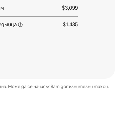
ем
$3,099
седмица
$1,435
а. Може да се начисляват допълнителни такси.