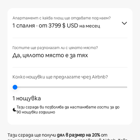
Апартамент с каква площ ще отдавате под наем?
1 спалня
· от 3799 $ USD
на месец
Гостите ще разполагат ли с цялото място?
Да, цялото място е за тях
Колко нощувки ще предлагате чрез Airbnb?
1 нощувка
Тази сграда ви позволява да настанявате гости за до
90 нощувки годишно
Тази сграда ще получи
дял в размер на
20%
от