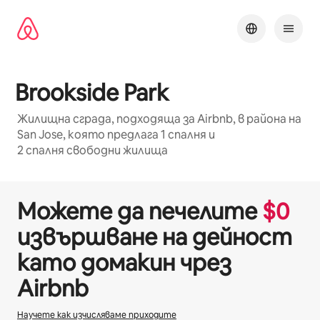
Пропускане
към
съдържанието
Brookside Park
Жилищна сграда, подходяща за Airbnb, в района на
San Jose, която предлага 1 спалня и
2 спалня свободни жилища
1 / 32
Показване на 0 от 0 елемента
Можете да печелите
$
0
извършване на дейност
като домакин чрез
Airbnb
Научете как изчисляваме приходите