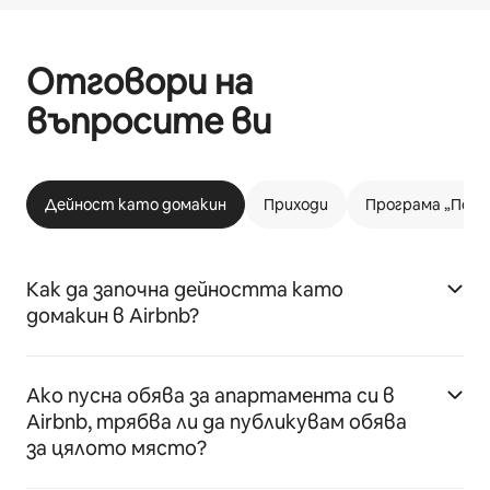
Отговори на
въпросите ви
Дейност като домакин
Приходи
Програма „Подх
Как да започна дейността като
домакин в Airbnb?
Ако пусна обява за апартамента си в
Airbnb, трябва ли да публикувам обява
за цялото място?