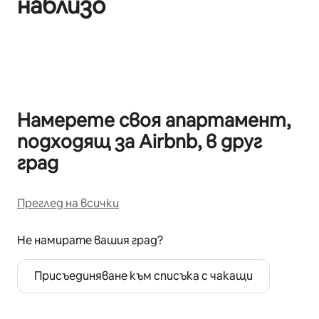
наблизо
Показване на 0 от 0 елемента
Намерете своя апартамент,
подходящ за Airbnb, в друг
град
Преглед на всички
Не намирате вашия град?
Присъединяване към списъка с чакащи