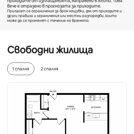
приходите от изплащанията, направени в Airbnb. Това
вече е отразено в прогнозата за приходите.
Прилагат се ограничения за броя нощувки, дял от приходите и
други правила и ограничения или местни разпоредби, които
може да се променят с течение на времето.
Вашите потенциални приходи са $945 на месец
Свободни жилища
1 спалня
2 спалня