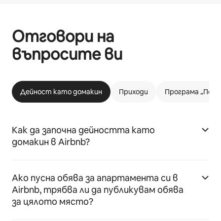
Отговори на
въпросите ви
Дейност като домакин
Приходи
Програма „Подх
Как да започна дейността като
домакин в Airbnb?
Ако пусна обява за апартамента си в
Airbnb, трябва ли да публикувам обява
за цялото място?