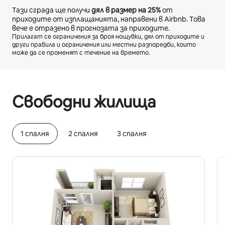
Тази сграда ще получи
дял в размер на
25%
от
приходите от изплащанията, направени в Airbnb. Това
вече е отразено в прогнозата за приходите.
Прилагат се ограничения за броя нощувки, дял от приходите и
други правила и ограничения или местни разпоредби, които
може да се променят с течение на времето.
Вашите потенциални приходи са $420 на месец
Свободни жилища
1 спалня
2 спалня
3 спалня