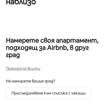
наблизо
Показване на 0 от 0 елемента
Намерете своя апартамент,
подходящ за Airbnb, в друг
град
Преглед на всички
Не намирате вашия град?
Присъединяване към списъка с чакащи