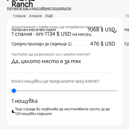
Ranch
Научете как изчисляваме приходите
1 спалня
2 спалня
ОЩЕ
1
Апартамент с каква площ ще отдавате под наем?
1068 $ USD
Начален месечен наем
На
1 спалня
· от 1134 $ USD
на месец
476 $ USD
Средни приходи
за седмица
Ср
Гостите ще разполагат ли с цялото място?
Да, цялото място е за тях
Колко нощувки ще предлагате чрез Airbnb?
1 нощувка
Тази сграда ви позволява да настанявате гости за до
120 нощувки годишно