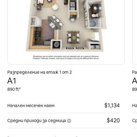
Разпределение на етаж 1 от 2
Ра
A1
A
890 ft²
89
$1,134
Начален месечен наем
На
$420
Средни приходи
за седмица
Ср