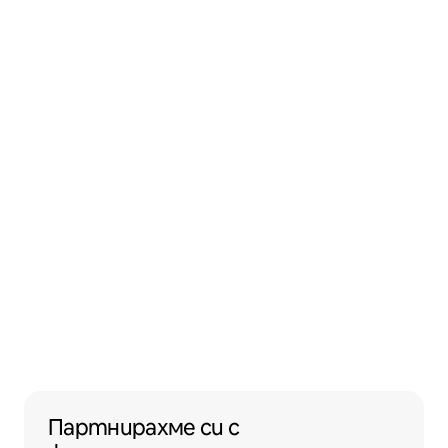
Партнирахме си с жилищни сгради, под
Партнирахме си
с