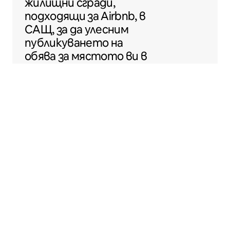
жилищни сгради,
подходящи за Airbnb, в
САЩ, за да улесним
публикуването на
обява за мястото ви в
Airbnb.
Sentral Apartments
Денвър, Колорадо