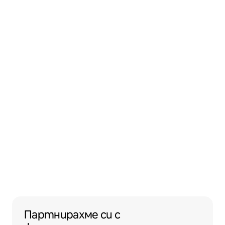
Партнирахме си с жилищни сгради, под
Партнирахме си
с