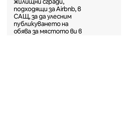
жилищни сгради,
подходящи за Airbnb, в
САЩ, за да улесним
публикуването на
обява за мястото ви в
Airbnb.
Sentral Apartments
Денвър, Колорадо