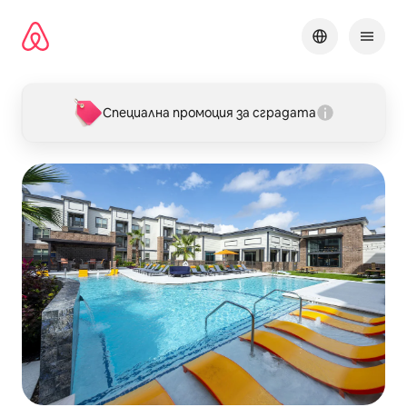
Пропускане
към
съдържанието
Специална промоция за сградата