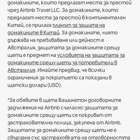
домакините, които предлагат места за престой
чрез Airbnb Travel LLC.
За домакините, които
предлагат места за престой в континентален
Китай, се прилага
планът за защита на
домакините в Китай
.
За домакините, чиято
държава на пребиваване или дейност е
Австралия, защитата за домакините срещу
щети е предмет на
условията на защитата за
домакините срещу щети за потребители в
Австралия
. Имайте предвид, че всички
ограничения за покритието са показани в
щатски долари (USD).
*За обявите в щата Вашингтон договорните
задължения на Airbnb съгласно защитата за
домакините срещу щети се покриват от
застрахователна полица, закупена от Airbnb.
Защитата за домакините срещу щети не е
свързана със застраховката на отговорността