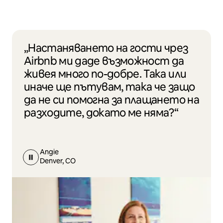
„Настаняването на гости чрез
Airbnb ми даде възможност да
живея много по-добре. Така или
иначе ще пътувам, така че защо
да не си помогна за плащането на
разходите, докато ме няма?“
Angie
Denver, CO