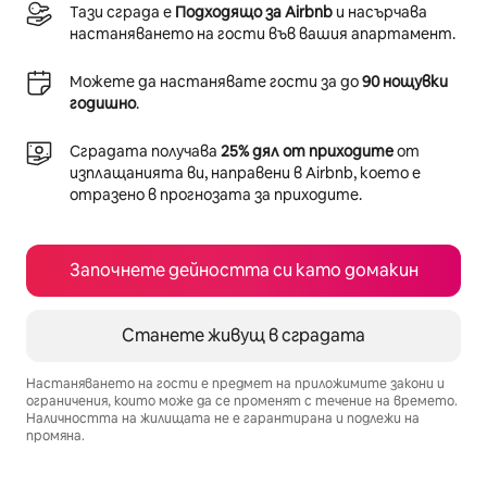
Тази сграда е
Подходящо за Airbnb
и насърчава
настаняването на гости във вашия апартамент.
Можете да настанявате гости за до
90 нощувки
годишно
.
Сградата получава
25% дял от приходите
от
изплащанията ви, направени в Airbnb, което е
отразено в прогнозата за приходите.
Започнете дейността си като домакин
Станете живущ в сградата
Настаняването на гости е предмет на приложимите закони и
ограничения, които може да се променят с течение на времето.
Наличността на жилищата не е гарантирана и подлежи на
промяна.