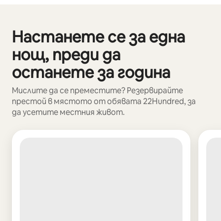
Вашите потенциални приходи са $495 на месец
Настанете се за една
Показване на 0 от 0 елемента
нощ, преди да
останете за година
Мислите да се преместите? Резервирайте
престой в мястото от обявата 22Hundred, за
да усетите местния живот.