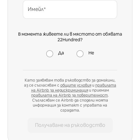
Имейл*
В момента живеете ли в мястото от обявата
22Hundred?
Да
Не
Като заявявам това ръководство за домакини,
аз се съгласявам с
общите условия
и
правилата
на Airbnb за недискриминация
и приемам
правилата на Airbnb за поверителност
.
Съгласявам се Airbnb да сподели моята
информация за контакт с управата на
сградата.
Получаване на ръководство