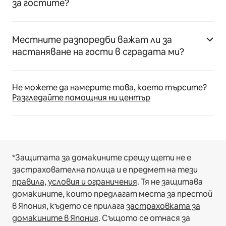
за гостите?
Местните разпоредби важат ли за
настаняване на гости в сградата ми?
Не можете да намерите това, което търсите?
Разгледайте помощния ни център
*Защитата за домакините срещу щети не е
застрахователна полица и е предмет на тези
правила, условия и ограничения
.
Тя не защитава
домакините, които предлагат места за престой
в Япония, където се прилага
застраховката за
домакините в Япония
. Същото се отнася за