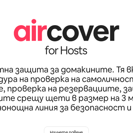
на защита за домакините. Тя 
дура на проверка на самоличнос
, проверка на резервациите, з
те срещу щети в размер на 3 м
нонощна линия за безопасност и 
Научете повече