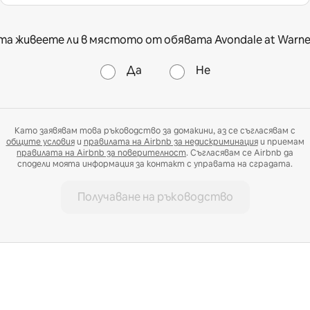
а живеете ли в мястото от обявата Avondale at Warne
Да
Не
Като заявявам това ръководство за домакини, аз се съгласявам с
общите условия
и
правилата на Airbnb за недискриминация
и приемам
правилата на Airbnb за поверителност
. Съгласявам се Airbnb да
сподели моята информация за контакт с управата на сградата.
Получаване на ръководство