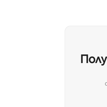
Вашите потенциални приходи са $846 на месец
Полу