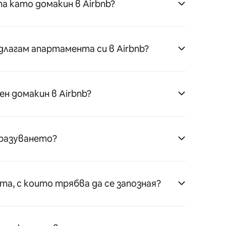
а като домакин в Airbnb?
длагам апартамента си в Airbnb?
ен домакин в Airbnb?
бразуването?
ата, с които трябва да се запозная?