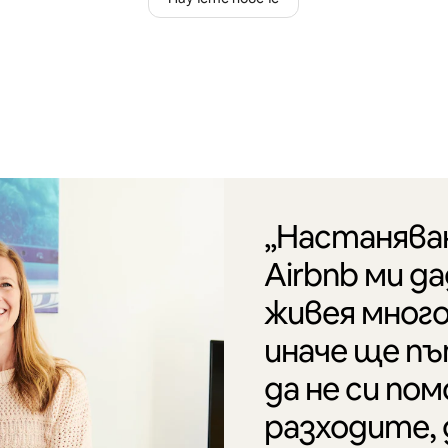
„Настанява
Airbnb ми д
живея много
иначе ще пъ
да не си по
разходите, 