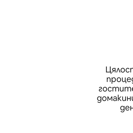
Цялост
проце
гостите
домакини
де