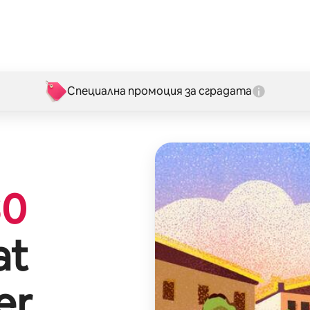
Специална промоция за сградата
$
0
at
er