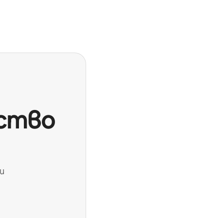
дство
и