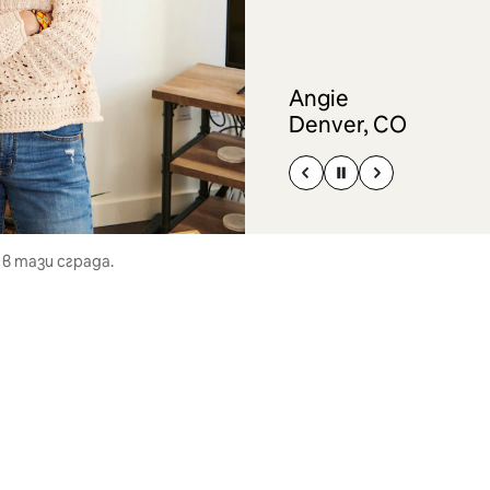
Angie
Denver, CO
в тази сграда.