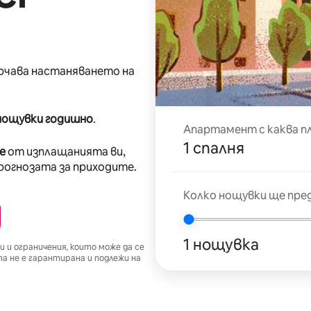
рчава настаняването на
нощувки годишно
.
Апартамент с каква п
1 спалня
е
от изплащанията ви,
прогнозата за приходите.
Колко нощувки ще пред
1 нощувка
 и ограничения, които може да се
 не е гарантирана и подлежи на