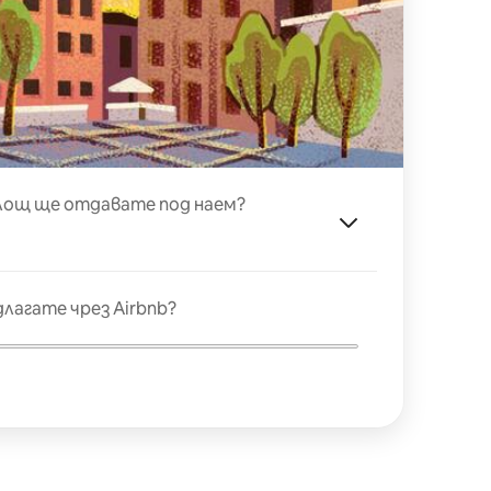
лощ ще отдавате под наем?
лагате чрез Airbnb?