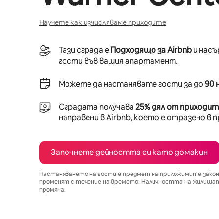
Научете как изчисляваме приходите
Тази сграда е
Подходящо за Airbnb
и насъ
гости във вашия апартамент.
Можете да настанявате гости за до
90 
Сградата получава
25% дял от приходит
направени в Airbnb, което е отразено в 
Започнете дейността си като домакин
Настаняването на гости е предмет на приложимите закони
променят с течение на времето. Наличността на жилищата
промяна.