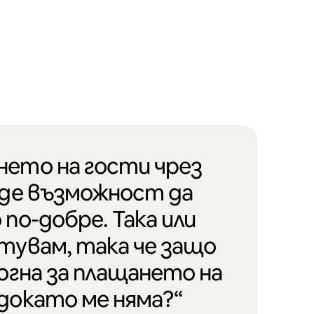
нето на гости чрез
аде възможност да
 по-добре. Така или
тувам, така че защо
могна за плащането на
докато ме няма?“