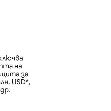
включва
тта на
ащита за
лн. USD*,
др.