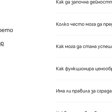
Как да започна дейностт
Колко често мога да пре
което
ър
Как мога да стана успеш
Как функционира ценоо
Има ли правила за сград