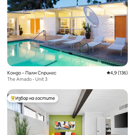
Кондо – Палм Спрингс
Средна оценк
4,9 (136)
The Amado - Unit 3
Избор на гостите
Най-популярен избор на гостите