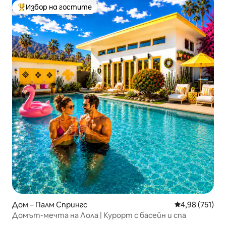
Избор на гостите
Най-популярен избор на гостите
Дом – Палм Спрингс
Средна оценка
4,98 (751)
Домът-мечта на Лола | Курорт с басейн и спа