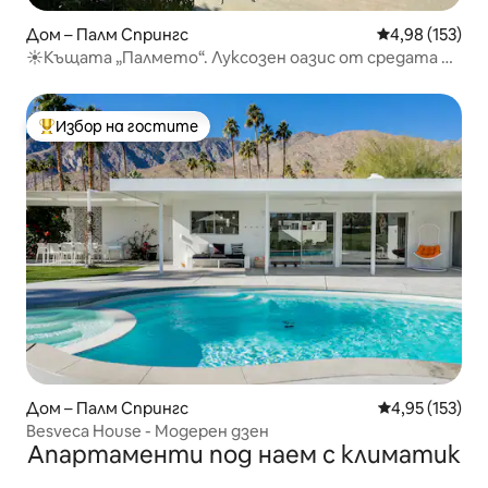
Дом – Палм Спрингс
Средна оценка
4,98 (153)
☀Къщата „Палмето“. Луксозен оазис от средата на
века☀
Избор на гостите
Най-популярен избор на гостите
Дом – Палм Спрингс
Средна оценка
4,95 (153)
Besveca House - Модерен дзен
Апартаменти под наем с климатик