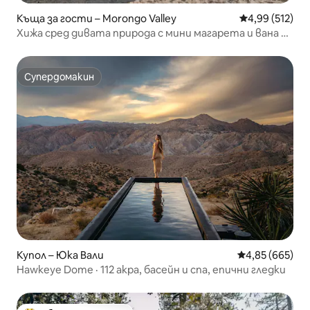
Къща за гости – Morongo Valley
Средна оценка
4,99 (512)
Хижа сред дивата природа с мини магарета и вана на
дърва
Супердомакин
Супердомакин
Купол – Юка Вали
Средна оценка
4,85 (665)
Hawkeye Dome · 112 акра, басейн и спа, епични гледки