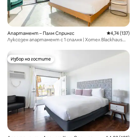
Апартамент – Палм Спрингс
Средна оценка
4,74 (137)
Луксозен апартамент с 1 спалня | Хотел Blackhaus
от AvantStay
Избор на гостите
Избор на гостите