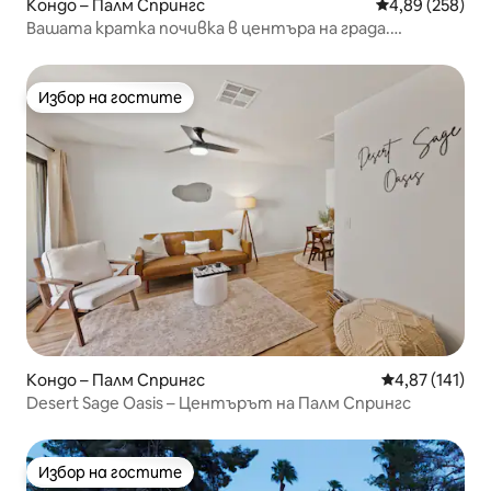
Кондо – Палм Спрингс
Средна оценка
4,89 (258)
Вашата кратка почивка в центъра на града.
Местоположение. Преглед. Лукс.
Избор на гостите
Избор на гостите
Кондо – Палм Спрингс
Средна оценка
4,87 (141)
Desert Sage Oasis – Центърът на Палм Спрингс
Избор на гостите
Избор на гостите