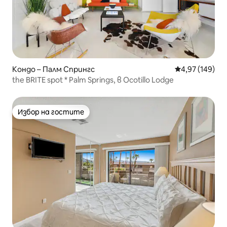
Кондо – Палм Спрингс
Средна оценка
4,97 (149)
the BRITE spot * Palm Springs, в Ocotillo Lodge
Избор на гостите
Избор на гостите