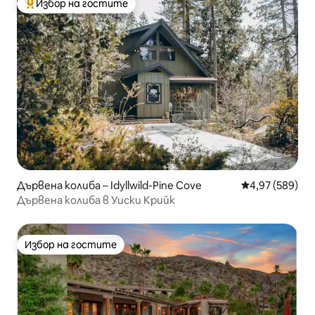
Избор на гостите
Най-популярен избор на гостите
Дървена колиба – Idyllwild-Pine Cove
Средна оценка
4,97 (589)
Дървена колиба в Уиски Крийк
Избор на гостите
Избор на гостите