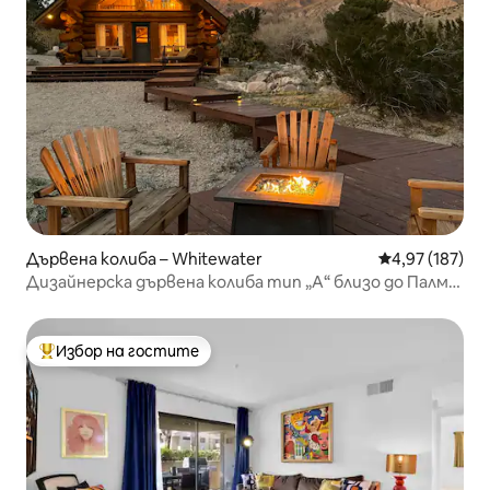
Дървена колиба – Whitewater
Средна оценка
4,97 (187)
Дизайнерска дървена колиба тип „А“ близо до Палм
Спрингс, джакузи
Избор на гостите
Най-популярен избор на гостите