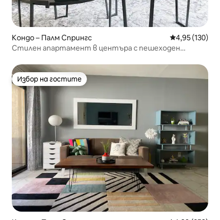
Кондо – Палм Спрингс
Средна оценка
4,95 (130)
Стилен апартамент в центъра с пешеходен
достъп
Избор на гостите
Избор на гостите