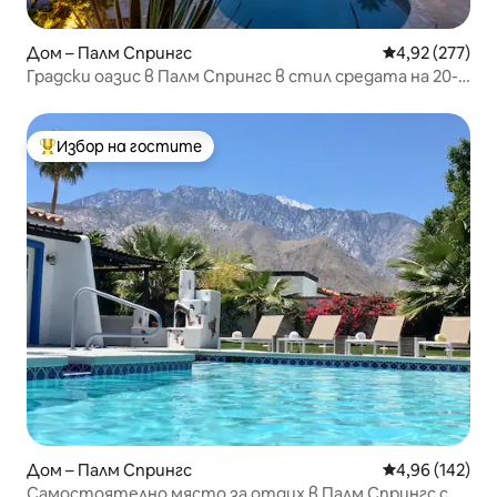
Дом – Палм Спрингс
Средна оценка
4,92 (277)
Градски оазис в Палм Спрингс в стил средата на 20-
ти век
Избор на гостите
Най-популярен избор на гостите
Дом – Палм Спрингс
Средна оценка
4,96 (142)
Самостоятелно място за отдих в Палм Спрингс с