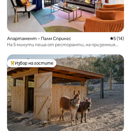
Апартамент – Палм Спрингс
Средна оц
5 (14)
На 5 минути пеша от ресторанти, на приземния
етаж, два басейна
Избор на гостите
Най-популярен избор на гостите