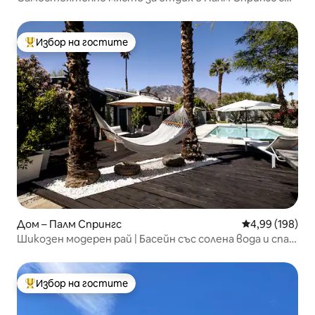
басейн и изглед към планината
Избор на гостите
Най-популярен избор на гостите
Дом – Палм Спрингс
Средна оценка
4,99 (198)
Шикозен модерен рай | Басейн със солена вода и спа +
гледка към планината
Избор на гостите
Най-популярен избор на гостите