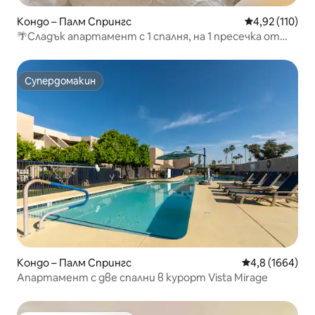
Кондо – Палм Спрингс
Средна оценка
4,92 (110)
🌴Сладък апартамент с 1 спалня, на 1 пресечка от
центъра, с басейн🌴
Супердомакин
Супердомакин
Кондо – Палм Спрингс
Средна оценка
4,8 (1664)
Апартамент с две спални в курорт Vista Mirage