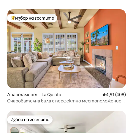
Избор на гостите
Най-популярен избор на гостите
Апартамент – La Quinta
Средна оценка
4,91 (408)
Очарователна вила с перфектно местоположение
близо до основния басейн #A
Избор на гостите
Избор на гостите