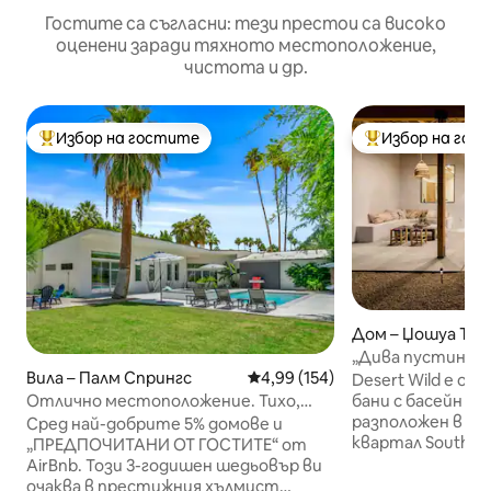
Гостите са съгласни: тези престои са високо
оценени заради тяхното местоположение,
чистота и др.
Избор на гостите
Избор на гос
Най-популярен избор на гостите
Най-популярен 
Дом – Џошуа Три
„Дива пустиня“ 
Вила – Палм Спрингс
Средна оценка: 4,99 от 5, 154
4,99 (154)
и хидромасажна 
Desert Wild е оаз
Отлично местоположение. Тихо,
бани с басейн и 
шикозно и уединено. Близо до
разположен в бе
Сред най-добрите 5% домове и
центъра
квартал South J
„ПРЕДПОЧИТАНИ ОТ ГОСТИТЕ“ от
се на 10 минути 
AirBnb. Този 3-годишен шедьовър ви
вход на национа
очаква в престижния хълмист