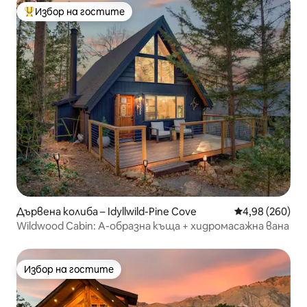
Избор на гостите
Най-популярен избор на гостите
Дървена колиба – Idyllwild-Pine Cove
Средна оценка
4,98 (260)
Wildwood Cabin: A-образна къща + хидромасажна вана
Избор на гостите
Избор на гостите