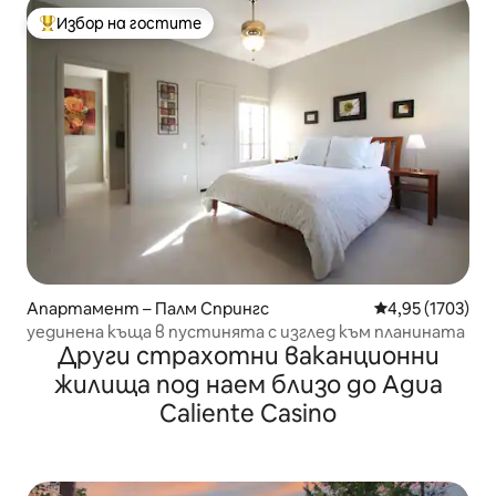
Избор на гостите
Най-популярен избор на гостите
Апартамент – Палм Спрингс
Средна оценка:
4,95 (1703)
уединена къща в пустинята с изглед към планината
Други страхотни ваканционни
жилища под наем близо до Agua
Caliente Casino