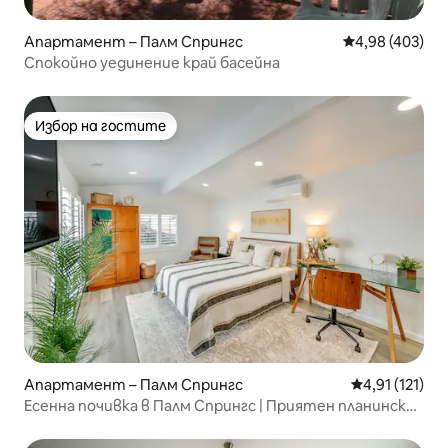
Апартамент – Палм Спрингс
Средна оценка
4,98 (403)
Спокойно уединение край басейна
Избор на гостите
Избор на гостите
Апартамент – Палм Спрингс
Средна оценк
4,91 (121)
Есенна почивка в Палм Спрингс | Приятен планински
бриз