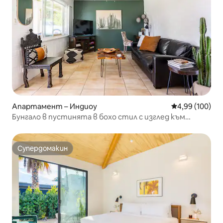
Апартамент – Индиоу
Средна оценка
4,99 (100)
Бунгало в пустинята в бохо стил с изглед към
планината
Супердомакин
Супердомакин