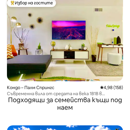
Избор на гостите
Най-популярен избор на гостите
Кондо – Палм Спрингс
Средна оценка
4,98 (158)
Съвременна вила от средата на века 1B1B в
Подходящи за семейства къщи под
Sandstone Villas!
наем