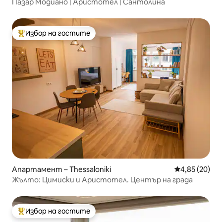
Пазар Модиано | Аристотел | Сантолина
Избор на гостите
Най-популярен избор на гостите
Апартамент – Thessaloniki
Средна оценк
4,85 (20)
Жълто: Цимиски и Аристотел. Център на града
Избор на гостите
Най-популярен избор на гостите