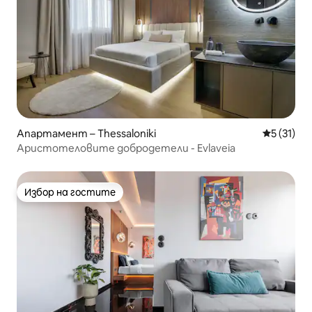
Апартамент – Thessaloniki
Средна оц
5 (31)
Аристотеловите добродетели - Evlaveia
Избор на гостите
Избор на гостите