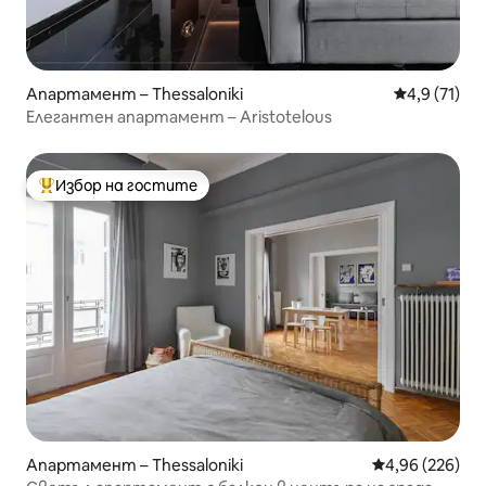
Апартамент – Thessaloniki
Средна оцен
4,9 (71)
Елегантен апартамент – Aristotelous
Избор на гостите
Най-популярен избор на гостите
Апартамент – Thessaloniki
Средна оценка
4,96 (226)