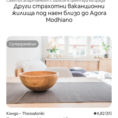
Светъл апартамент с балкон в центъра на града
Други страхотни ваканционни
жилища под наем близо до Agora
Modhiano
Супердомакин
Супердомакин
Кондо – Thessaloniki
Средна оценк
4,82 (51)