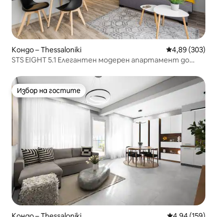
Кондо – Thessaloniki
Средна оценка
4,89 (303)
STS EIGHT 5.1 Елегантен модерен апартамент до
метро
Избор на гостите
Избор на гостите
Кондо – Thessaloniki
Средна оценка
4,94 (159)