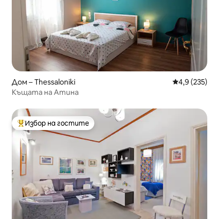
Дом – Thessaloniki
Средна оценк
4,9 (235)
Къщата на Атина
Избор на гостите
Най-популярен избор на гостите