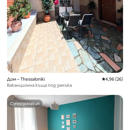
Дом – Thessaloniki
Средна оценк
4,96 (26)
Ваканционна къща под замъка
Супердомакин
Супердомакин