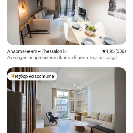
Апартамент – Thessaloniki
Средна оценка
4,95 (336)
Луксозен апартамент Iktinou в центъра на града
Избор на гостите
Най-популярен избор на гостите