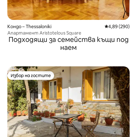
Кондо – Thessaloniki
Средна оценка
4,89 (290)
Апартамент Aristotelous Square
Подходящи за семейства къщи под
наем
Избор на гостите
Избор на гостите