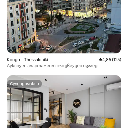
Кондо – Thessaloniki
Средна оценка
4,86 (125)
Луксозен апартамент със звезден изглед
Супердомакин
Супердомакин