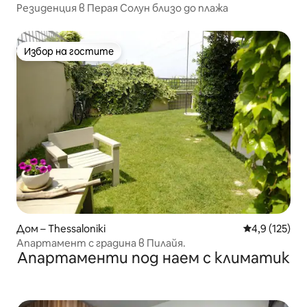
Резиденция в Перая Солун близо до плажа
Избор на гостите
Избор на гостите
Дом – Thessaloniki
Средна оценк
4,9 (125)
Апартамент с градина в Пилайя.
Апартаменти под наем с климатик