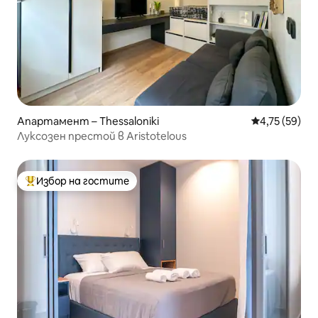
Апартамент – Thessaloniki
Средна оценк
4,75 (59)
Луксозен престой в Aristotelous
Избор на гостите
Най-популярен избор на гостите