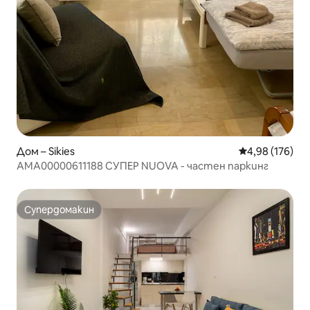
Дом – Sikies
Средна оценка
4,98 (176)
AMA00000611188 СУПЕР NUOVA - частен паркинг
Супердомакин
Супердомакин