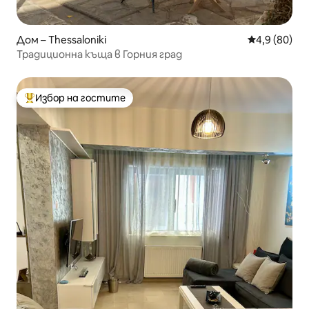
Дом – Thessaloniki
Средна оцен
4,9 (80)
Традиционна къща в Горния град
Избор на гостите
Най-популярен избор на гостите