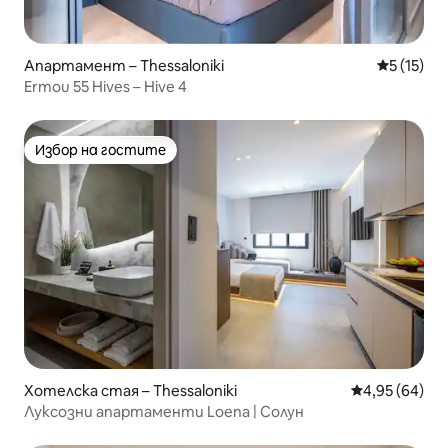
Апартамент – Thessaloniki
Средна оц
5 (15)
Ermou 55 Hives – Hive 4
Избор на гостите
Избор на гостите
Хотелска стая – Thessaloniki
Средна оценк
4,95 (64)
Луксозни апартаменти Loena | Солун