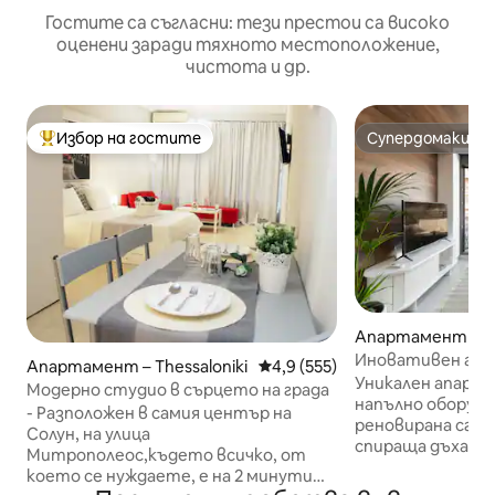
Гостите са съгласни: тези престои са високо
оценени заради тяхното местоположение,
чистота и др.
Избор на гостите
Супердомакин
Най-популярен избор на гостите
Супердомакин
Апартамент – Th
ki
Иновативен ап
Апартамент – Thessaloniki
Средна оценка: 4,9 от 5, 555
4,9 (555)
последния етаж 
Уникален апарта
Модерно студио в сърцето на града
гледка в Лададик
напълно оборудва
- Разположен в самия център на
реновирана сград
Солун, на улица
спираща дъха те
Митрополеос,където всичко, от
Високоскоросте
което се нуждаете, е на 2 минути
първокласни удо