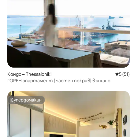
Кондо – Thessaloniki
Средна оц
5 (51)
ГОРЕН апартамент | частен покрив| външно
джакузи
Супердомакин
Супердомакин