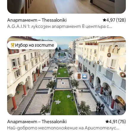
Апартамент – Thessaloniki
Средна оценка
4,97 (128)
A.G.A.I.N 1: луксозен апартамент в центъра с
паркинг
Избор на гостите
Най-популярен избор на гостите
Апартамент – Thessaloniki
Средна оценк
4,91 (75)
Най-доброто местоположение на Аристотелус