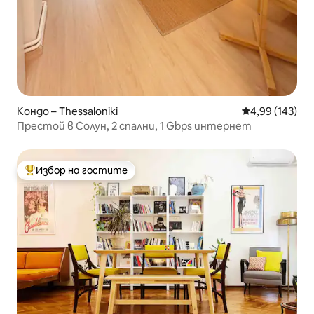
Кондо – Thessaloniki
Средна оценка
4,99 (143)
Престой в Солун, 2 спални, 1 Gbps интернет
Избор на гостите
Най-популярен избор на гостите