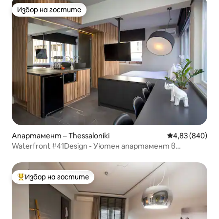
Избор на гостите
Избор на гостите
Апартамент – Thessaloniki
Средна оценка
4,83 (840)
Waterfront #41Design - Уютен апартамент в
центъра на града
Избор на гостите
Най-популярен избор на гостите