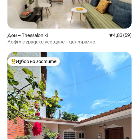
Дом – Thessaloniki
Средна оценк
4,83 (59)
Лофт с градски усещане – централно
местоположение
Избор на гостите
Най-популярен избор на гостите