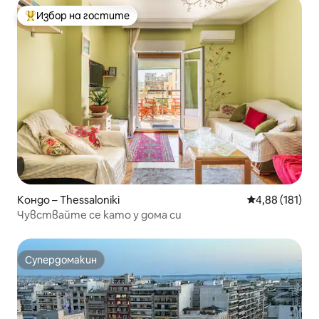
Избор на гостите
Най-популярен избор на гостите
Кондо – Thessaloniki
Средна оценка
4,88 (181)
Чувствайте се като у дома си
Супердомакин
Супердомакин