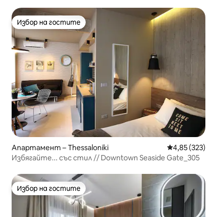
Цимиски
Избор на гостите
Избор на гостите
Апартамент – Thessaloniki
Средна оценка
4,85 (323)
Избягайте... със стил // Downtown Seaside Gate_305
Избор на гостите
Избор на гостите