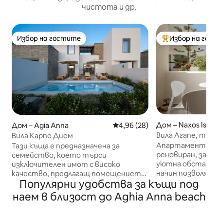
чистота и др.
Избор на гостите
Избор на гос
Избор на гостите
Най-популярен 
Дом – Naxos Islan
Дом – Agia Anna
Средна оценка: 4,96 от 5, 28
4,96 (28)
Вила Агапе, три
Вила Карпе Дием
Наксос Таун
Апартаментът 
Тази къща е предназначена за
реновиран, за д
семейство, което търси
уютна обстанов
изключителен имот с високо
начин позволява
качество, предлагащ помещението
Популярни удобства за къщи под
чувстват като у
и спокойствието, за които човек
са на почивка. 
копнее за почивка. Намира се само на
наем в близост до Aghia Anna beach
добре оборудван
10 минути пеша от красивия плаж на
необходимо на г
Агия Анна. Можете да шофирате до