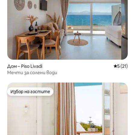
Дом – Piso Livadi
Средна оц
5 (21)
Мечти за солени води
Избор на гостите
Избор на гостите