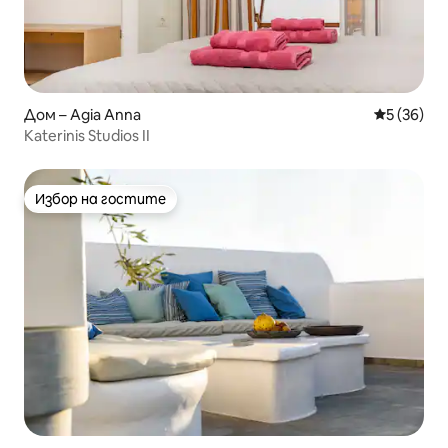
Дом – Agia Anna
Средна оц
5 (36)
Katerinis Studios II
Избор на гостите
Избор на гостите