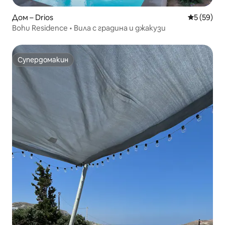
Дом – Drios
Средна оц
5 (59)
Bohu Residence • Вила с градина и джакузи
Супердомакин
Супердомакин