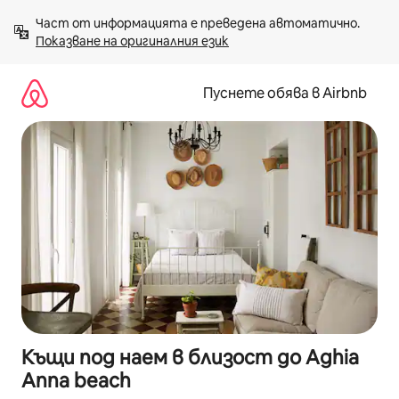
Пропускане
Част от информацията е преведена автоматично. 
към
Показване на оригиналния език
съдържанието
Пуснете обява в Airbnb
Къщи под наем в близост до Aghia
Anna beach