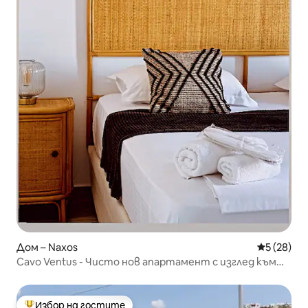
Дом – Naxos
Средна оц
5 (28)
Cavo Ventus - Чисто нов апартамент с изглед към
морето II
Избор на гостите