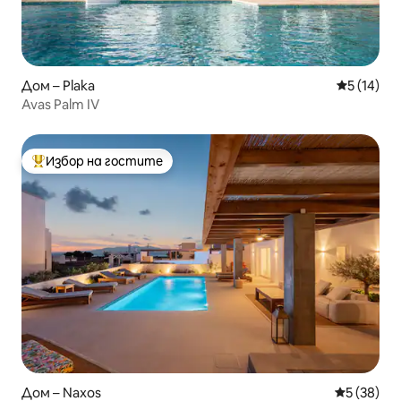
Дом – Plaka
Средна оц
5 (14)
Avas Palm IV
Избор на гостите
Най-популярен избор на гостите
Дом – Naxos
Средна оц
5 (38)