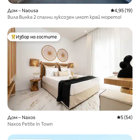
Дом – Naousa
Средна оценк
4,95 (19)
Вила Винка 2 спални луксозен имот край морето!
Избор на гостите
Най-популярен избор на гостите
Дом – Naxos
Средна оц
5 (54)
Naxos Petite In Town