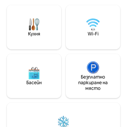
осигури комфор
града (Хора) за по - малко от 15
спалня с двойно 
минути или да стигнете до
оборудвана кухн
летището за по - малко от 10
както и две бани
минути. Наблизо е и оживеният
стратегическот
плаж на Агиос Прокопиос.
в сърцето на гра
Прекрасният басейн предлага
пътешествениц
възможност да се насладите на
Кухня
Wi-Fi
насладят и на на
специални моменти заедно, а
местния кварта
терасата за хранене с барбекю е
вратата си.
допълнително удоволствие.
Безплатно
Басейн
паркиране на
място