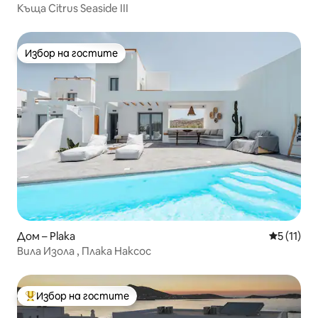
Къща Citrus Seaside III
Избор на гостите
Избор на гостите
Дом – Plaka
Средна оц
5 (11)
Вила Изола , Плака Наксос
Избор на гостите
Най-популярен избор на гостите