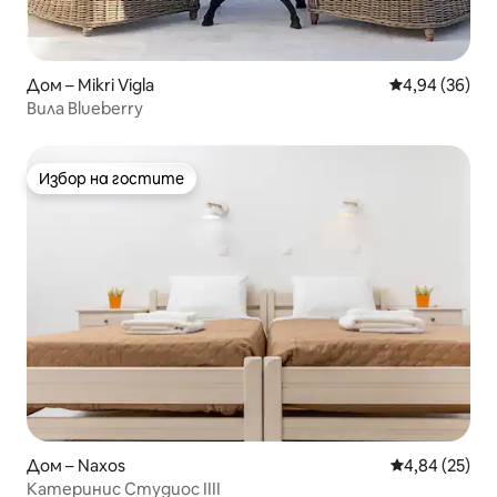
Дом – Mikri Vigla
Средна оценк
4,94 (36)
Вила Blueberry
Избор на гостите
Избор на гостите
Дом – Naxos
Средна оценк
4,84 (25)
Катеринис Студиос IIII