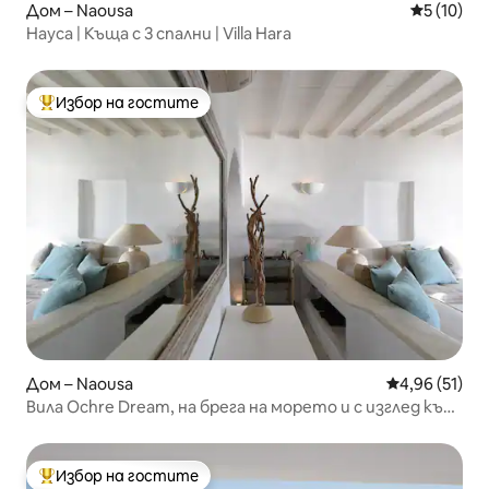
Дом – Naousa
Средна оц
5 (10)
Науса | Къща с 3 спални | Villa Hara
Избор на гостите
Най-популярен избор на гостите
Дом – Naousa
Средна оценк
4,96 (51)
Вила Ochre Dream, на брега на морето и с изглед към
залеза, Науса (5)
Избор на гостите
Най-популярен избор на гостите