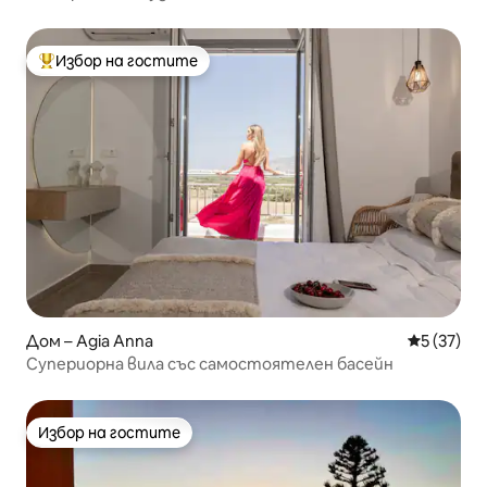
Избор на гостите
Най-популярен избор на гостите
Дом – Agia Anna
Средна оц
5 (37)
Супериорна вила със самостоятелен басейн
Избор на гостите
Избор на гостите