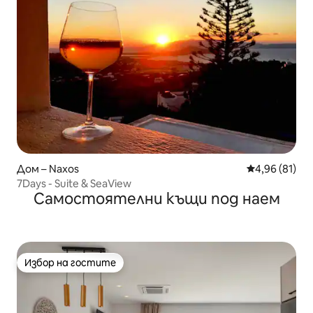
Дом – Naxos
Средна оценк
4,96 (81)
7Days - Suite & SeaView
Самостоятелни къщи под наем
Избор на гостите
Избор на гостите