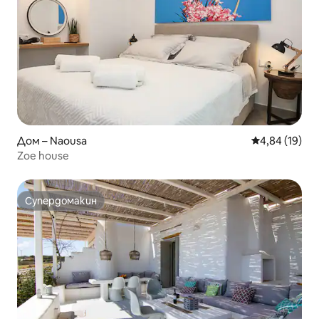
Дом – Naousa
Средна оценк
4,84 (19)
Zoe house
Супердомакин
Супердомакин