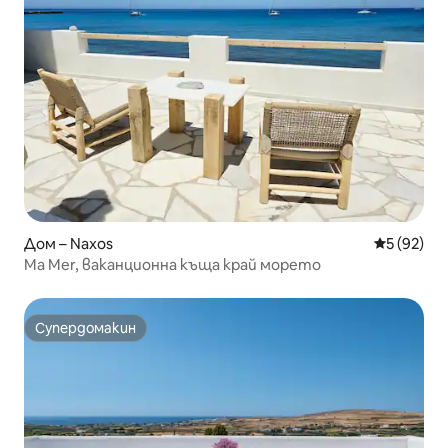
Дом – Naxos
Средна оц
5 (92)
Ma Mer, ваканционна къща край морето
Супердомакин
Супердомакин