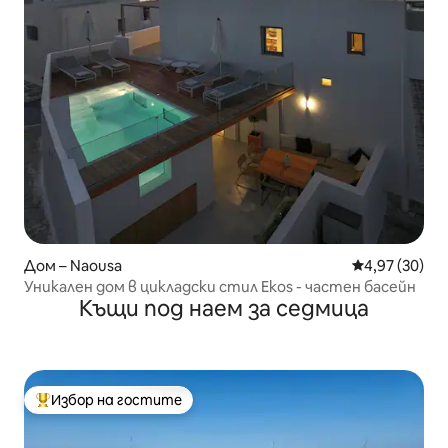
Дом – Naousa
Средна оценк
4,97 (30)
Уникален дом в цикладски стил Ekos - частен басейн
Къщи под наем за седмица
Избор на гостите
Най-популярен избор на гостите