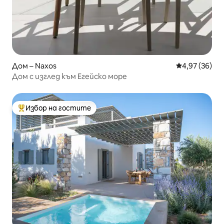
Дом – Naxos
Средна оценк
4,97 (36)
Дом с изглед към Егейско море
Избор на гостите
Най-популярен избор на гостите