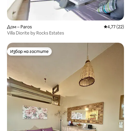
Дом – Paros
Средна оценк
4,77 (22)
Villa Diorite by Rocks Estates
Избор на гостите
Избор на гостите