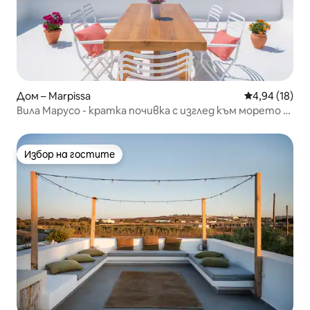
Дом – Marpissa
Средна оценк
4,94 (18)
Вила Марусо - кратка почивка с изглед към морето в
Парос
Избор на гостите
Избор на гостите