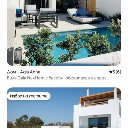
Дом – Agia Anna
Средна о
5 (6)
Вила Gaia NaxHom с басейн, обезопасен за деца
Избор на гостите
Избор на гостите