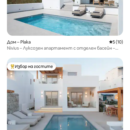
Дом – Plaka
Средна оц
5 (10)
Nivius – Луксозен апартамент с отделен басейн –
Плака, Наксос
Избор на гостите
Най-популярен избор на гостите