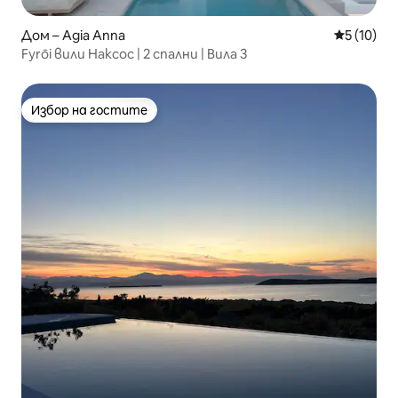
Дом – Agia Anna
Средна оц
5 (10)
Fyrōi вили Наксос | 2 спални | Вила 3
Избор на гостите
Избор на гостите