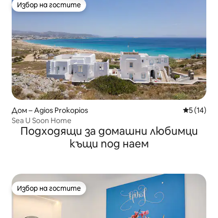
Избор на гостите
Избор на гостите
Дом – Agios Prokopios
Средна оц
5 (14)
Sea U Soon Home
Подходящи за домашни любимци
къщи под наем
Избор на гостите
Избор на гостите