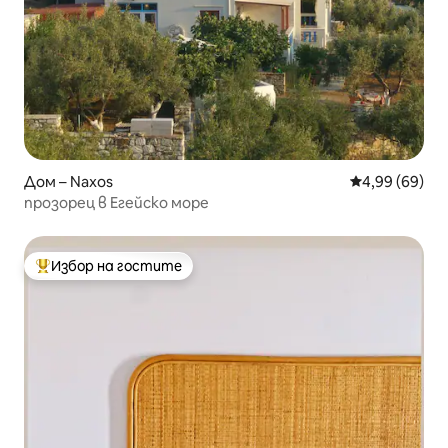
Дом – Naxos
Средна оценк
4,99 (69)
прозорец в Егейско море
Избор на гостите
Най-популярен избор на гостите