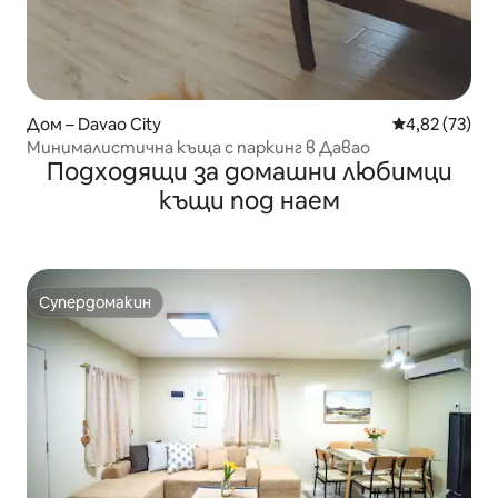
Дом – Davao City
Средна оценк
4,82 (73)
Минималистична къща с паркинг в Давао
Подходящи за домашни любимци
къщи под наем
Супердомакин
Супердомакин