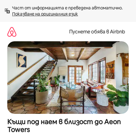
Пропускане
Част от информацията е преведена автоматично. 
към
Показване на оригиналния език
съдържанието
Пуснете обява в Airbnb
Къщи под наем в близост до Aeon
Towers