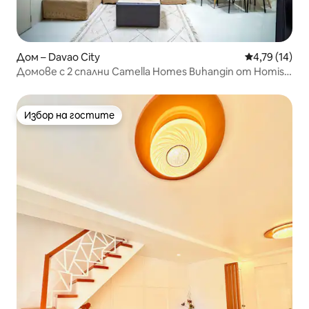
Дом – Davao City
Средна оценк
4,79 (14)
Домове с 2 спални Camella Homes Buhangin от Homish
Hermit
Избор на гостите
Избор на гостите