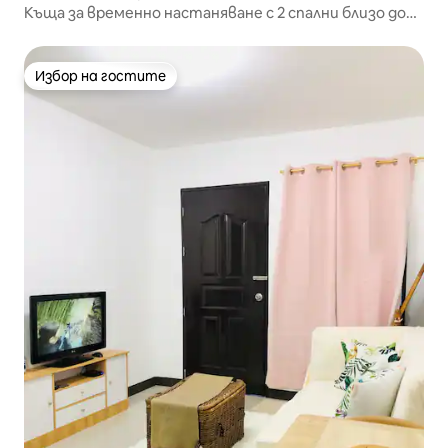
Къща за временно настаняване с 2 спални близо до
летището с масажен стол
Избор на гостите
Избор на гостите