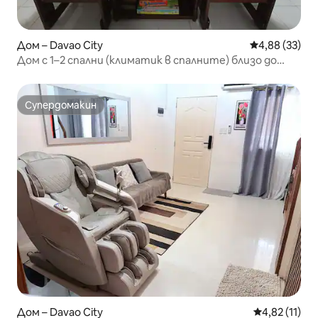
Дом – Davao City
Средна оценк
4,88 (33)
Дом с 1–2 спални (климатик в спалните) близо до
летище DVO
Супердомакин
Супердомакин
Дом – Davao City
Средна оценк
4,82 (11)