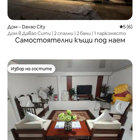
Дом – Davao City
Средна о
5 (6)
Дом в Давао Сити | 2 спални | 2 бани | 1 паркомясто
Самостоятелни къщи под наем
Избор на гостите
Избор на гостите