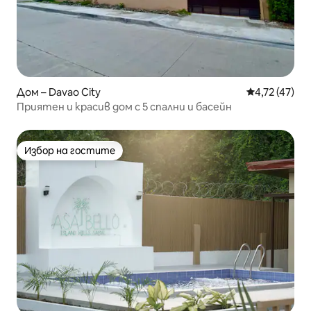
Дом – Davao City
Средна оценк
4,72 (47)
Приятен и красив дом с 5 спални и басейн
Избор на гостите
Избор на гостите