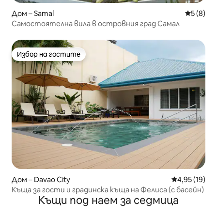
Дом – Samal
Средна о
5 (8)
Самостоятелна вила в островния град Самал
Избор на гостите
Избор на гостите
Дом – Davao City
Средна оценк
4,95 (19)
Къща за гости и градинска къща на Фелиса (с басейн)
Къщи под наем за седмица