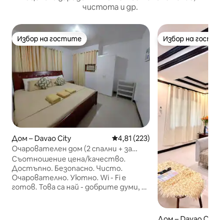
чистота и др.
Избор на гостите
Избор на гости
Избор на гостите
Избор на гости
Дом – Davao City
Средна оценка: 4,81 от 5, 22
4,81 (223)
Очарователен дом (2 спални + за
бюджетни пътници + големи групи)
Съотношение цена/качество.
Достъпно. Безопасно. Чисто.
Очарователно. Уютно. Wi - Fi е
готов. Това са най - добрите думи, с
които да опишете дома, който
предлагаме. Това е само на
1 пътуване и на 3 – 5 минути от S&R и
Дом – Davao City