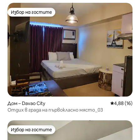
Избор на гостите
Избор на гостите
Дом – Davao City
Средна оценк
4,88 (16)
Отдих в града на първокласно място_03
Избор на гостите
Избор на гостите