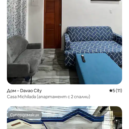
Дом – Davao City
Средна оц
5 (11)
Casa Michilada (апартамент с 2 спални)
Супердомакин
Супердомакин