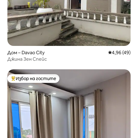
Дом – Davao City
Средна оценк
4,96 (49)
Джина Зен Спейс
Избор на гостите
Най-популярен избор на гостите