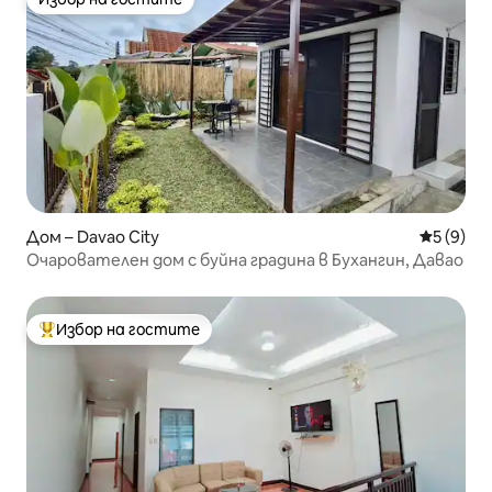
Избор на гостите
Дом – Davao City
Средна о
5 (9)
Очарователен дом с буйна градина в Бухангин, Давао
Избор на гостите
Най-популярен избор на гостите