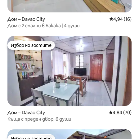
Дом – Davao City
Средна оценк
4,94 (16)
Дом с 2 спални в Бакака | 4 души
Избор на гостите
Избор на гостите
Дом – Davao City
Средна оценк
4,84 (70)
Къща с преден двор, 6 души
Избор на гостите