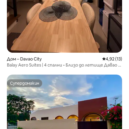
Дом – Davao City
Средна оценк
4,92 (13)
Balay Aero Suites | 4 спални • Близо до летище Давао и
мол
Супердомакин
Супердомакин