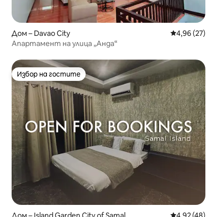
Дом – Davao City
Средна оценк
4,96 (27)
Апартамент на улица „Анда“
Избор на гостите
Избор на гостите
Дом – Island Garden City of Samal
Средна оценк
4,92 (48)