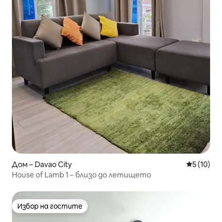
Дом – Davao City
Средна оц
5 (10)
House of Lamb 1 – близо до летището
Избор на гостите
Избор на гостите