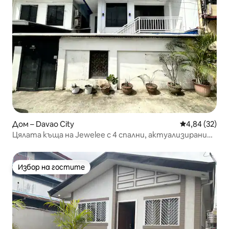
Дом – Davao City
Средна оценк
4,84 (32)
Цялата къща на Jewelee с 4 спални, актуализирани
снимки! 08/25
Избор на гостите
Избор на гостите