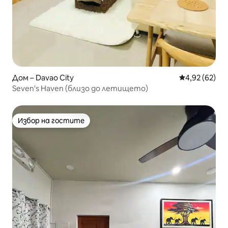
Дом – Davao City
Средна оценк
4,92 (62)
Seven's Haven (близо до летището)
Избор на гостите
Избор на гостите