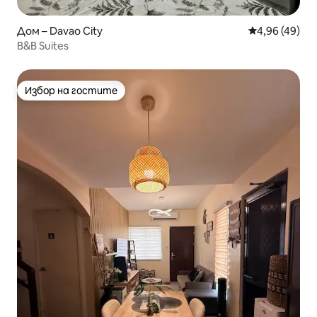
Дом – Davao City
Средна оценк
4,96 (49)
B&B Suites
Избор на гостите
Избор на гостите