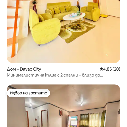
Дом – Davao City
Средна оценк
4,85 (20)
Минималистична къща с 2 спални – близо до
летището
Избор на гостите
Избор на гостите