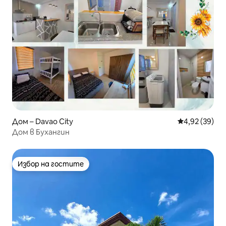
Дом – Davao City
Средна оценк
4,92 (39)
Дом в Бухангин
Избор на гостите
Избор на гостите