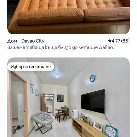
Дом – Davao City
Средна оценк
4,77 (86)
Зашеметяваща къща близо до летище Давао.
Избор на гостите
Избор на гостите