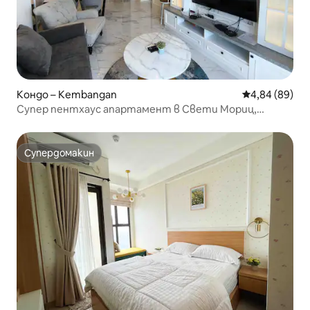
Кондо – Kembangan
Средна оценк
4,84 (89)
Супер пентхаус апартамент в Свети Мориц,
Липомол, Пури
Супердомакин
Супердомакин