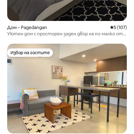
Дом – Pagedangan
Средна оце
5 (107)
Уютен дом с просторен заден двор на по-малко от
1 км от ICE BSD
Избор на гостите
Избор на гостите