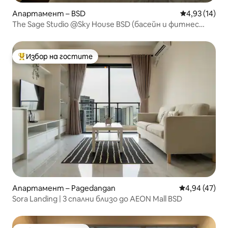
Апартамент – BSD
Средна оценк
4,93 (14)
The Sage Studio @Sky House BSD (басейн и фитнес
зала)
Избор на гостите
Най-популярен избор на гостите
Апартамент – Pagedangan
Средна оценк
4,94 (47)
Sora Landing | 3 спални близо до AEON Mall BSD