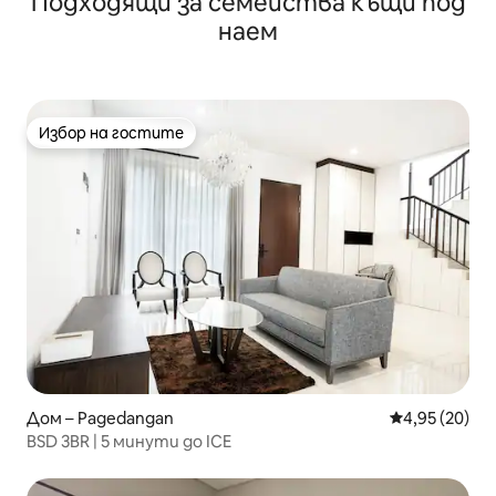
Подходящи за семейства къщи под
наем
Избор на гостите
Избор на гостите
Дом – Pagedangan
Средна оценк
4,95 (20)
BSD 3BR | 5 минути до ICE