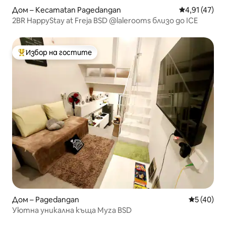
Дом – Kecamatan Pagedangan
Средна оценк
4,91 (47)
2BR HappyStay at Freja BSD @lalerooms близо до ICE
Избор на гостите
Най-популярен избор на гостите
Дом – Pagedangan
Средна оц
5 (40)
Уютна уникална къща Myza BSD