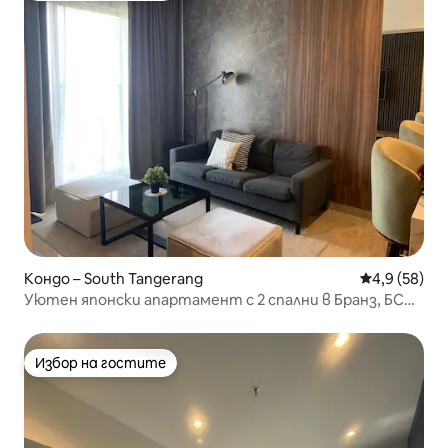
Кондо – South Tangerang
Средна оцен
4,9 (58)
Уютен японски апартамент с 2 спални в Бранз, БСД
близо до ICE
Избор на гостите
Избор на гостите