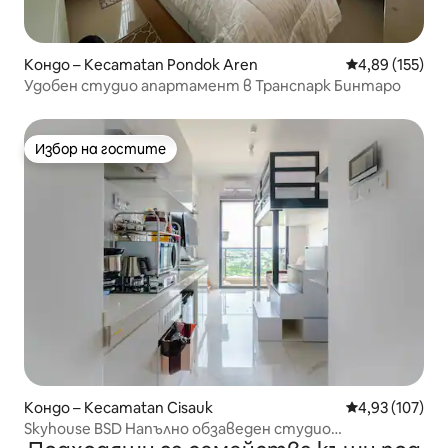
Кондо – Kecamatan Pondok Aren
Средна оценка
4,89 (155)
Удобен студио апартамент в Транспарк Бинтаро
Избор на гостите
Избор на гостите
Кондо – Kecamatan Cisauk
Средна оценка
4,93 (107)
Skyhouse BSD Напълно обзаведен студио
апартамент лофт