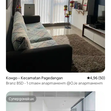
Кондо – Kecamatan Pagedangan
Средна оценк
4,96 (50)
Branz BSD - 1 стаен апартамент @OJe апартамент
Супердомакин
Супердомакин