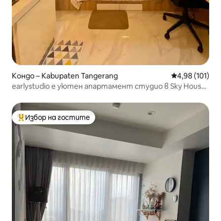
Кондо – Kabupaten Tangerang
Средна оценка
4,98 (101)
earlystudio е уютен апартамент студио в Sky House
BSD
Избор на гостите
Най-популярен избор на гостите