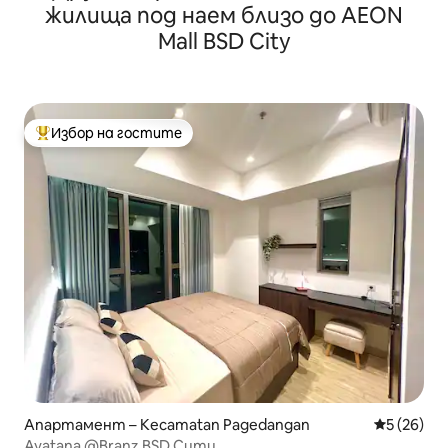
жилища под наем близо до AEON
Mall BSD City
Избор на гостите
Най-популярен избор на гостите
Апартамент – Kecamatan Pagedangan
Средна оц
5 (26)
Ayatana @Branz BSD Сити