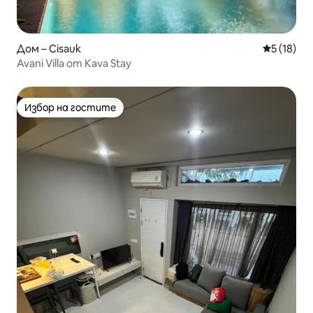
Дом – Cisauk
Средна оц
5 (18)
Avani Villa от Kava Stay
Избор на гостите
Избор на гостите