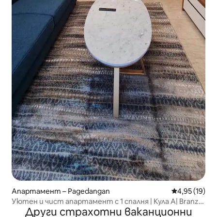
Апартамент – Pagedangan
Средна оценк
4,95 (19)
Уютен и чист апартамент с 1 спалня | Кула A| Branz
Други страхотни ваканционни
BSD City