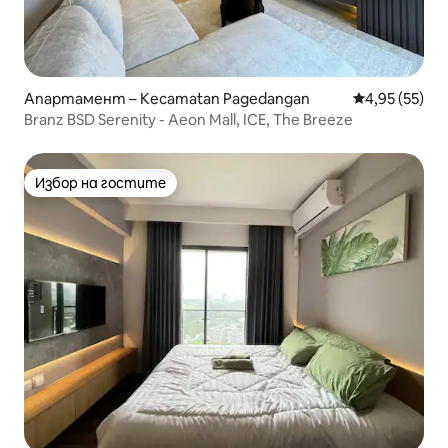
Апартамент – Kecamatan Pagedangan
Средна оценк
4,95 (55)
Branz BSD Serenity - Aeon Mall, ICE, The Breeze
Избор на гостите
Избор на гостите