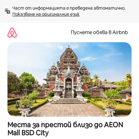
Пропускане
Част от информацията е преведена автоматично. 
към
Показване на оригиналния език
съдържанието
Пуснете обява в Airbnb
Места за престой близо до AEON
Mall BSD City