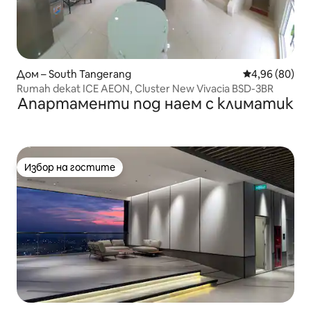
Дом – South Tangerang
Средна оценк
4,96 (80)
Rumah dekat ICE AEON, Cluster New Vivacia BSD-3BR
Апартаменти под наем с климатик
Избор на гостите
Избор на гостите