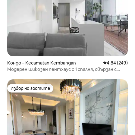
Кондо – Kecamatan Kembangan
Средна оценка
4,84 (249)
Модерен шикозен пентхаус с 1 спалня, свързан с
търговски център
Избор на гостите
Избор на гостите