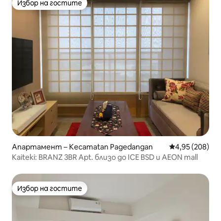
Избор на гостите
Избор на гостите
Апартамент – Kecamatan Pagedangan
Средна оценка
4,95 (208)
Kaiteki: BRANZ 3BR Apt. близо до ICE BSD и AEON mall
Избор на гостите
Избор на гостите