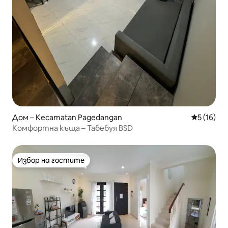
Дом – Kecamatan Pagedangan
Средна оц
5 (16)
Комфортна къща – Табебуя BSD
Избор на гостите
Избор на гостите