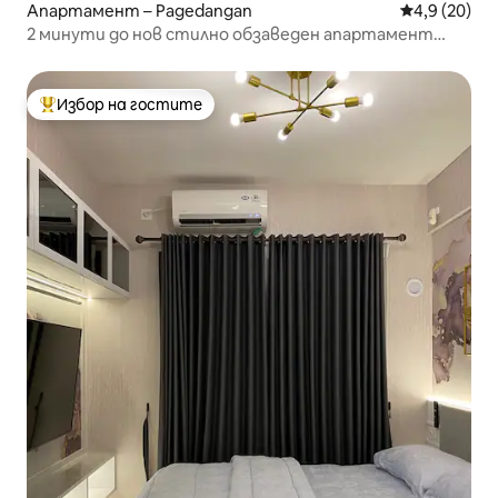
Апартамент – Pagedangan
Средна оцен
4,9 (20)
2 минути до нов стилно обзаведен апартамент
AEON
Избор на гостите
Най-популярен избор на гостите