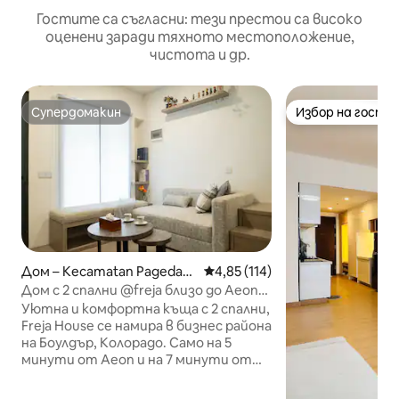
Гостите са съгласни: тези престои са високо
оценени заради тяхното местоположение,
чистота и др.
Супердомакин
Избор на гости
Супердомакин
Избор на гости
Дом – Kecamatan Pagedan
Средна оценка: 4,85 от 5, 11
4,85 (114)
gan
Дом с 2 спални @freja близо до Aeon
bsd
Уютна и комфортна къща с 2 спални,
Freja House се намира в бизнес района
на Боулдър, Колорадо. Само на 5
минути от Aeon и на 7 минути от
ICE, QBig, Breeze и автогарата BSD. В
района на BSD-Gading Serpong-Alam