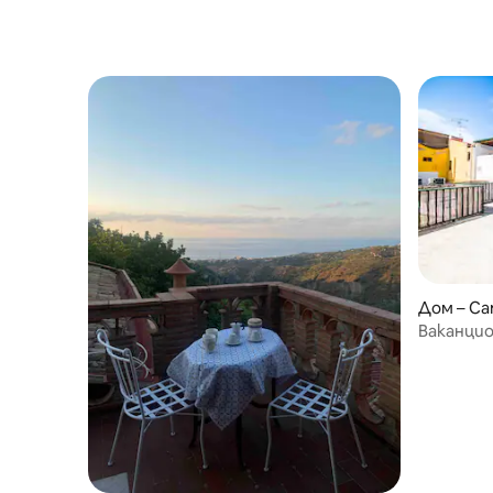
Дом – Ca
Ваканцио
няколко