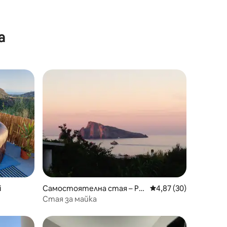
а
i
Самостоятелна стая – Pa
Средна оценка: 4,87
4,87 (30)
narea
Стая за майка