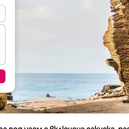
е клавишите със стрелки нагоре и надолу или навигирайте с д