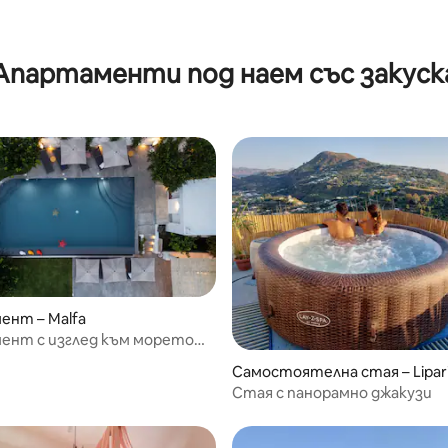
 от 5, 8 отзива
Апартаменти под наем със закуск
ент – Malfa
ент с изглед към морето
 с басейн и градина
Самостоятелна стая – Lipar
Стая с панорамно джакузи