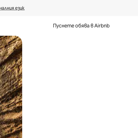
налния език
Пуснете обява в Airbnb