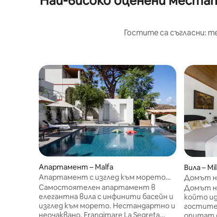
Най-високо оценени местата
Гостите са съгласни: т
Апартамент – Malfa
Вила – Mi
Апартамент с изглед към морето
Домът н
във вила с басейн и градина
Самостоятелен апартамент в
Домът н
елегантна вила с инфинити басейн и
който ид
изглед към морето. Нестандартно и
гостите 
неочаквано, Frangimare La Segreta
опитат 