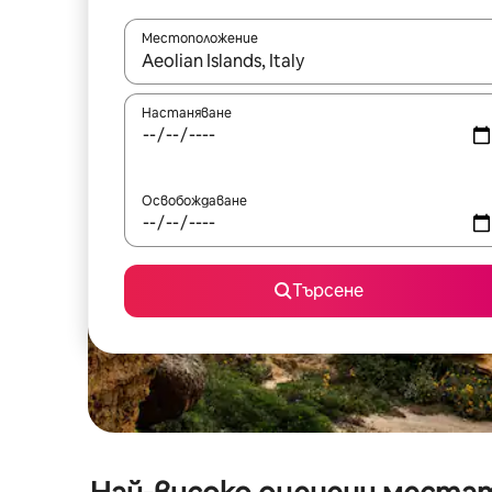
Местоположение
Когато резултатите се покажат, използвайт
Настаняване
Освобождаване
Търсене