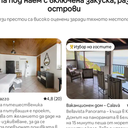
 под наем с включена закуска, ра
острови
ези престои са високо оценени заради тяхното местоп
Избор на гостите
Най-популярен избор на гос
lazzo
Средна оценка: 4,8 от 5, 20 отзива
4,8 (20)
а пътешественика
Ваканционен дом – Calavà
а пътуващия е проект,
Bellavista Panorama – къща в 
ва от желанието да даде на
гледка
Домът на панорамата в Бел
изживяване, за да се
на 15 минути пеша от морето
да превърнат почивката ви