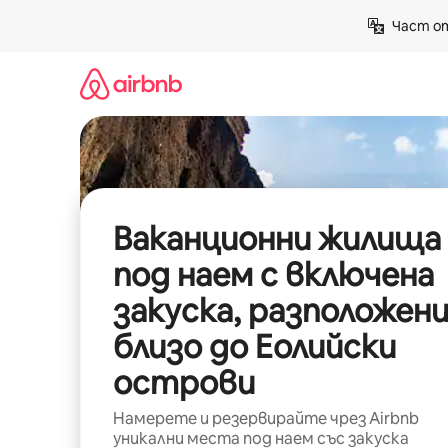
Пропускане
Част от
към
съдържанието
Ваканционни жилища
под наем с включена
закуска, разположен
близо до Еолийски
острови
Намерете и резервирайте чрез Airbnb
уникални места под наем със закуска