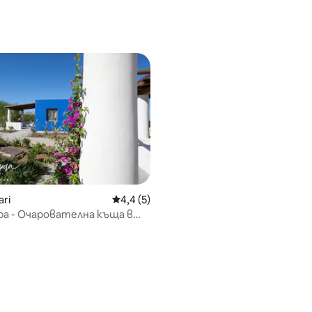
ari
Средна оценка: 4,4 от 5, 5 отзива
4,4 (5)
ра - Очарователна къща в