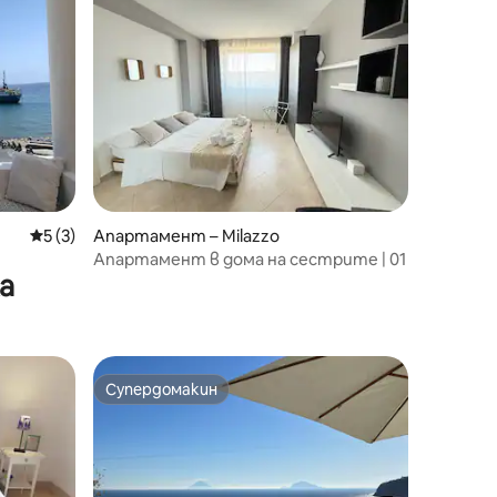
Средна оценка: 5 от 5, 3 отзива
5 (3)
Апартамент – Milazzo
Апартамент в дома на сестрите | 01
а
Супердомакин
Супердомакин