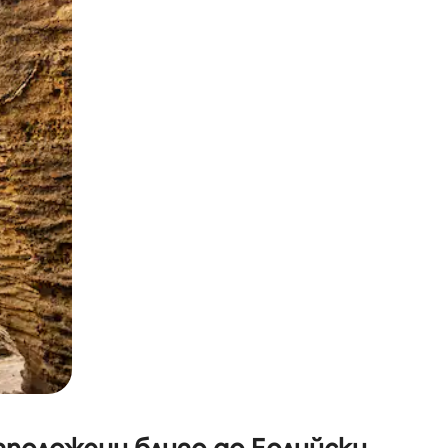
окосване или плъзгане.