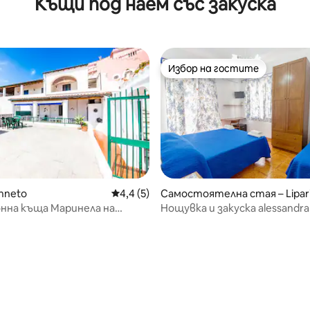
Къщи под наем със закуска
Избор на гостите
Избор на гостите
nneto
Средна оценка: 4,4 от 5, 5 отзива
4,4 (5)
Самостоятелна стая – Lipar
нна къща Маринела на
Нощувка и закуска alessandra
 метра от морето