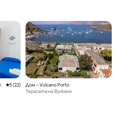
i
Средна оценка: 5 от 5, 22 отзива
5 (22)
Дом – Vulcano Porto
Терасата на вулкана