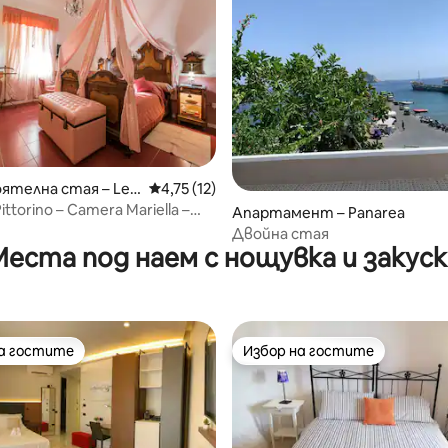
ятелна стая – Len
Средна оценка: 4,75 от 5, 12 отзива
4,75 (12)
 от 5, 8 отзива
Pittorino – Camera Mariella –
Апартамент – Panarea
Двойна стая
Места под наем с нощувка и закуск
на гостите
Избор на гостите
на гостите
Избор на гостите