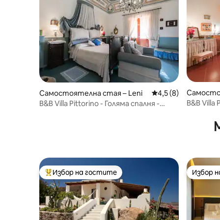
Самосто
Самостоятелна стая – Leni
Средна оценка: 4,5
4,5 (8)
i
B&B Villa 
B&B Villa Pittorino - Голяма спалня -
Eolie
Еолийски острови
Избор на гостите
Избор 
Най-популярен избор на гостите
Избор 