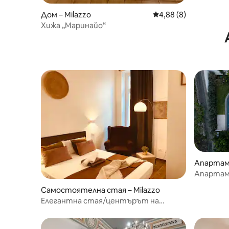
Дом – Milazzo
Средна оценка: 4,88
4,88 (8)
Хижа „Маринайо“
Апартам
Апартам
във вила
Самостоятелна стая – Milazzo
Елегантна стая/центърът на
Милацо