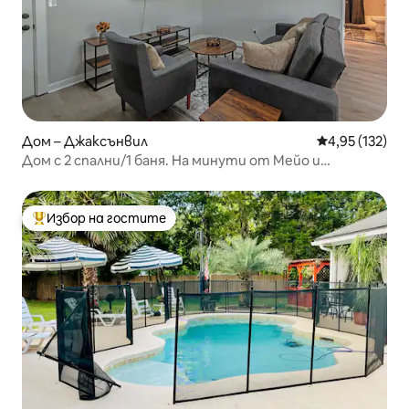
Дом – Джаксънвил
Средна оценка
4,95 (132)
Дом с 2 спални/1 баня. На минути от Мейо и
плажовете
Избор на гостите
Най-популярен избор на гостите