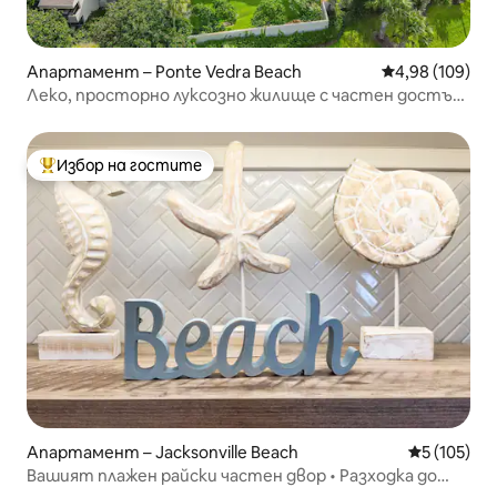
Апартамент – Ponte Vedra Beach
Средна оценка
4,98 (109)
Леко, просторно луксозно жилище с частен достъп
до плажа
Избор на гостите
Най-популярен избор на гостите
Апартамент – Jacksonville Beach
Средна оце
5 (105)
Вашият плажен райски частен двор • Разходка до
океана