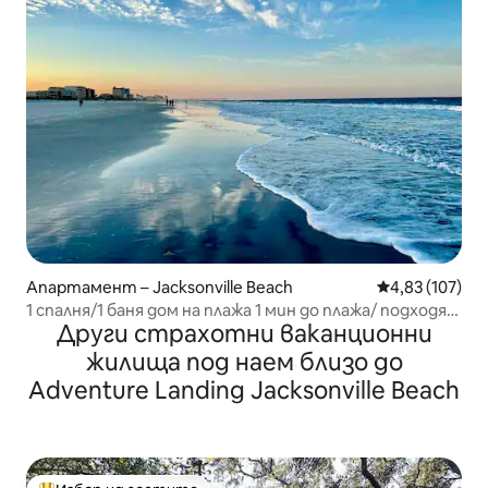
Апартамент – Jacksonville Beach
Средна оценка
4,83 (107)
1 спалня/1 баня дом на плажа 1 мин до плажа/ подходящ
Други страхотни ваканционни
за домашни любимци
жилища под наем близо до
Adventure Landing Jacksonville Beach