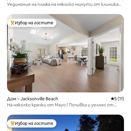
Уединение на плажа на няколко минути от клиника
„Майо“
Избор на гостите
Най-популярен избор на гостите
Дом – Jacksonville Beach
Средна оц
5 (11)
На няколко крачки от Mayo | Почивка и уелнес от
лекар
Избор на гостите
Най-популярен избор на гостите