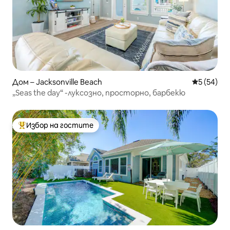
Дом – Jacksonville Beach
Средна оц
5 (54)
„Seas the day“ -луксозно, просторно, барбекю
Избор на гостите
Най-популярен избор на гостите