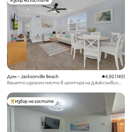
Избор на гостите
Избор на гостите
Дом – Jacksonville Beach
Средна оценка
4,92 (140)
Вашето идеално място в центъра на Джаксънвил
Бийч
Избор на гостите
Най-популярен избор на гостите