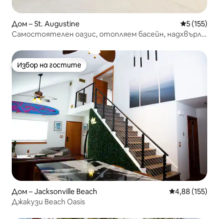
Дом – St. Augustine
Средна оце
5 (155)
Самостоятелен оазис, отопляем басейн, надхвърля
очакванията
Избор на гостите
Избор на гостите
Дом – Jacksonville Beach
Средна оценка
4,88 (155)
Джакузи Beach Oasis