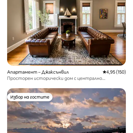
Апартамент – Джаксънвил
Средна оценка
4,95 (150)
Просторен исторически дом с централно
местоположение
Избор на гостите
Избор на гостите