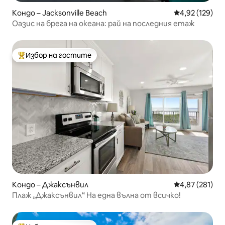
Кондо – Jacksonville Beach
Средна оценка
4,92 (129)
Оазис на брега на океана: рай на последния етаж
Избор на гостите
Най-популярен избор на гостите
Кондо – Джаксънвил
Средна оценка
4,87 (281)
Плаж „Джаксънвил“ На една вълна от всичко!