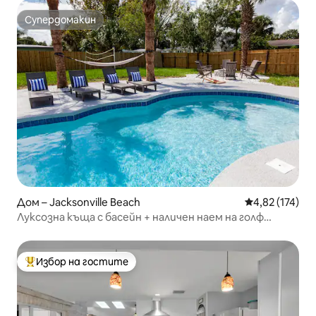
Супердомакин
Супердомакин
Дом – Jacksonville Beach
Средна оценка
4,82 (174)
Луксозна къща с басейн + наличен наем на голф
количка!
Избор на гостите
Най-популярен избор на гостите