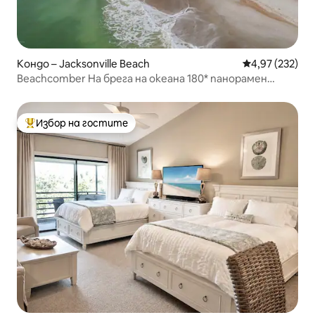
Кондо – Jacksonville Beach
Средна оценка
4,97 (232)
Beachcomber На брега на океана 180* панорамен
изглед
Избор на гостите
Най-популярен избор на гостите