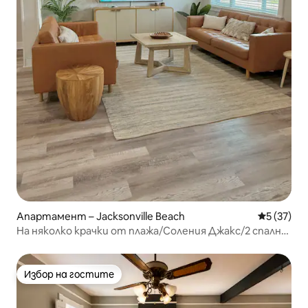
Апартамент – Jacksonville Beach
Средна оц
5 (37)
На няколко крачки от плажа/Соления Джакс/2 спални
2 бани
Избор на гостите
Избор на гостите