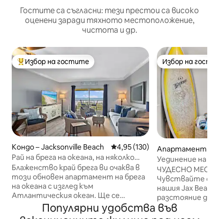
Гостите са съгласни: тези престои са високо
оценени заради тяхното местоположение,
чистота и др.
Избор на гостите
Избор на гости
Най-популярен избор на гостите
Избор на гости
Кондо – Jacksonville Beach
Средна оценка: 4,95 от 5, 130
4,95 (130)
Апартамент за г
Рай на брега на океана, на няколко
acksonville Beach
Уединение на от
крачки от плажа!
Блаженство край брега ви очаква в
плажа!Велосипед
ЧУДЕСНО МЕСТ
този обновен апартамент на брега
също!
Чувствайте се к
на океана с изглед към
нашия Jax Beach 
Атлантическия океан. Ще се
разстояние до п
насладите на зашеметяваща
Популярни удобства във
ресторанти, бар
панорамна гледка към океана от
Бързате? Вземе