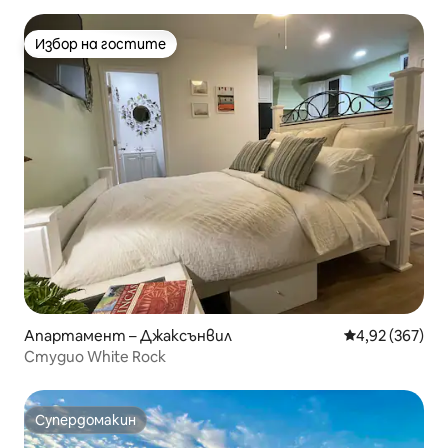
Избор на гостите
Избор на гостите
Апартамент – Джаксънвил
Средна оценка
4,92 (367)
Студио White Rock
Супердомакин
Супердомакин