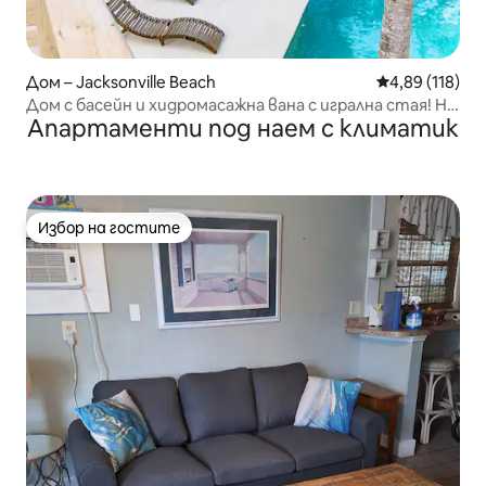
Дом – Jacksonville Beach
Средна оценка
4,89 (118)
Дом с басейн и хидромасажна вана с игрална стая! На
Апартаменти под наем с климатик
1 миля от плажа!
Избор на гостите
Избор на гостите