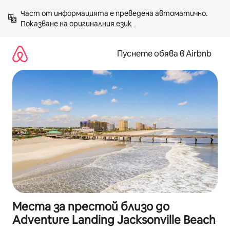
Пропускане
Част от информацията е преведена автоматично. 
към
Показване на оригиналния език
съдържанието
Пуснете обява в Airbnb
Места за престой близо до
Adventure Landing Jacksonville Beach