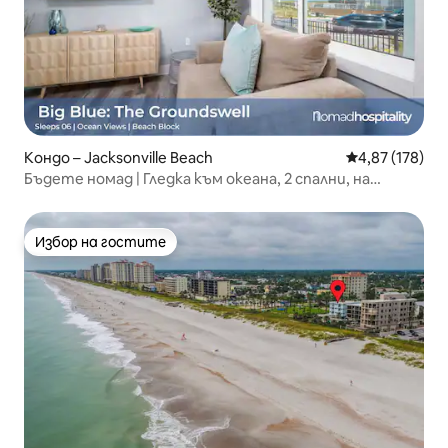
Кондо – Jacksonville Beach
Средна оценка
4,87 (178)
Бъдете номад | Гледка към океана, 2 спални, на
няколко крачки от плажа
Избор на гостите
Избор на гостите