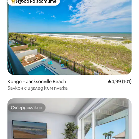
Избор на гостите
Най-популярен избор на гостите
Кондо – Jacksonville Beach
Средна оценка
4,99 (101)
Балкон с изглед към плажа
Супердомакин
Супердомакин