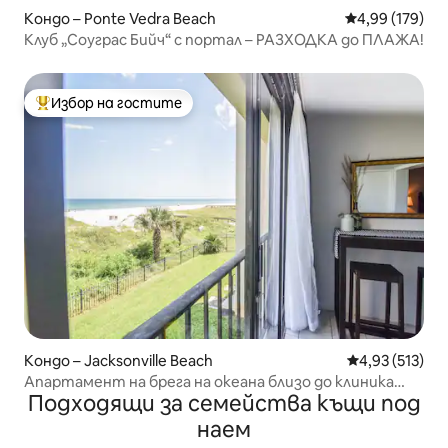
Кондо – Ponte Vedra Beach
Средна оценка
4,99 (179)
Клуб „Соуграс Бийч“ с портал – РАЗХОДКА до ПЛАЖА!
Избор на гостите
Най-популярен избор на гостите
Кондо – Jacksonville Beach
Средна оценка
4,93 (513)
Апартамент на брега на океана близо до клиника
Подходящи за семейства къщи под
Майо
наем