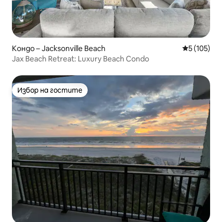
Кондо – Jacksonville Beach
Средна оце
5 (105)
Jax Beach Retreat: Luxury Beach Condo
Избор на гостите
Избор на гостите