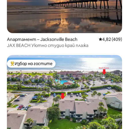
Апартамент – Jacksonville Beach
Средна оценка
4,82 (409)
JAX BEACH Уютно студио край плажа
Избор на гостите
Най-популярен избор на гостите