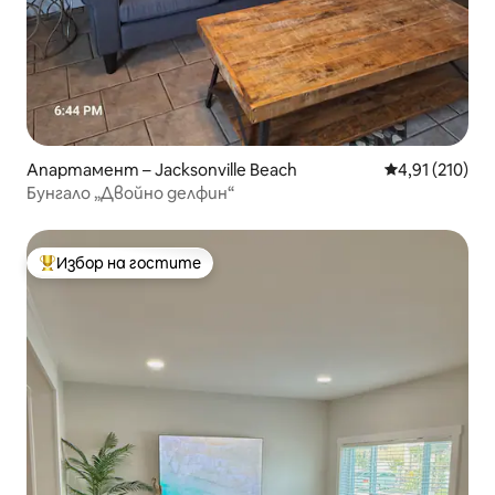
Апартамент – Jacksonville Beach
Средна оценка
4,91 (210)
Бунгало „Двойно делфин“
Избор на гостите
Най-популярен избор на гостите