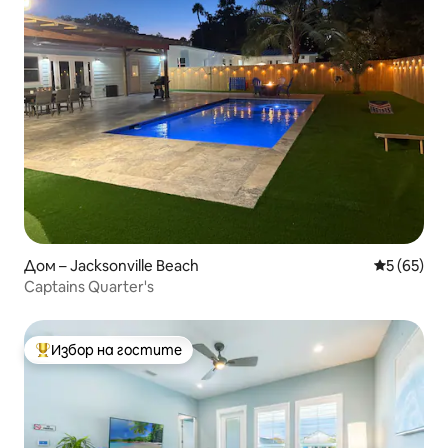
Дом – Jacksonville Beach
Средна оц
5 (65)
Captains Quarter's
Избор на гостите
Най-популярен избор на гостите