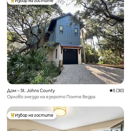
Избор на гостите
Най-популярен избор на гостите
Дом – St. Johns County
Средна оц
5 (30)
Орлово гнездо на езерото Понте Ведра
Избор на гостите
Най-популярен избор на гостите