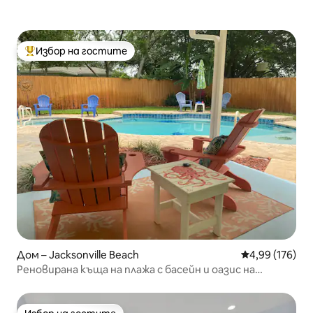
Избор на гостите
Най-популярен избор на гостите
Дом – Jacksonville Beach
Средна оценка
4,99 (176)
Реновирана къща на плажа с басейн и оазис на
открито