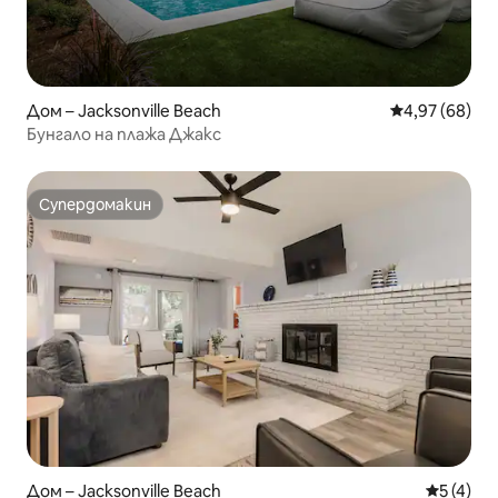
Дом – Jacksonville Beach
Средна оценк
4,97 (68)
Бунгало на плажа Джакс
Супердомакин
Супердомакин
Дом – Jacksonville Beach
Средна о
5 (4)