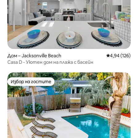
Дом – Jacksonville Beach
Средна оценка
4,94 (126)
Casa D - Уютен дом на плажа с басейн
Избор на гостите
Избор на гостите