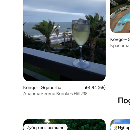
Кондо – 
Красота 
Кондо – Gqeberha
Средна оценка: 4,94 
4,94 (65)
Апартаменти Brookes Hill 238
По
Избор на гостите
Избор