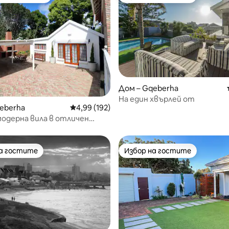
улярен избор на гостите
Избор на гостите
от 5, 12 отзива
Дом – Gqeberha
На един хвърлей от
eberha
Средна оценка: 4,99 от 5, 192 отзива
4,99 (192)
одерна вила в отличен
лизо до летището
на гостите
Избор на гостите
на гостите
Избор на гостите