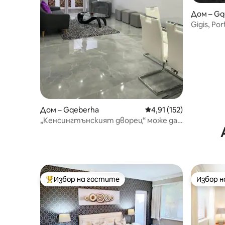
Дом – Gq
Gigis, Po
вход
Дом – Gqeberha
Средна оценка: 4,91 о
4,91 (152)
„Кенсингтънският дворец“ може да
приюти 4 души, всичко е включено
Избор на гостите
Избор 
Най-популярен избор на гостите
Избор 