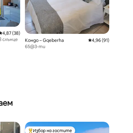
Средна оценка: 4,87 от 5, 38 отзива
4,87 (38)
в слънце
Кондо – Gqeberha
Средна оценка: 4,96
4,96 (91)
65@3-ти
аем
Избор на гостите