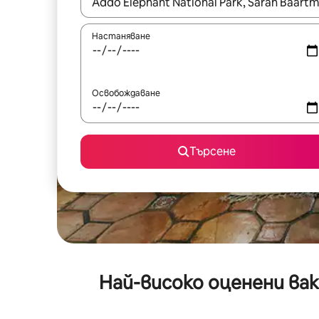
Когато резултатите се покажат, използвайт
Настаняване
Освобождаване
Търсене
Най-високо оценени вак