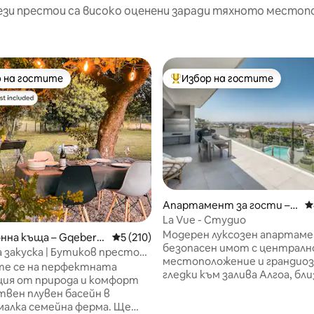
ези престои са високо оценени заради тяхното местоп
 на гостите
Избор на гостите
улярен избор на гостите
Най-популярен избор на гос
Апартамент за гости –
С
Gqeberha
La Vue - Студио
Модерен луксозен апартаме
нна къща – Gqeberh
Средна оценка: 5 от 5, 210 отзива
5 (210)
безопасен имот с централн
 закуска | Бутиков престой
т 5, 103 отзива
местоположение и грандио
цията близо до плажа
те се на перфектната
гледки към залива Алгоа, бли
ция от природа и комфорт
плувния басейн Нютон Парк,
твен плувен басейн в
училищата „Колегиейт“ и „Г
алка семейна ферма. Ще