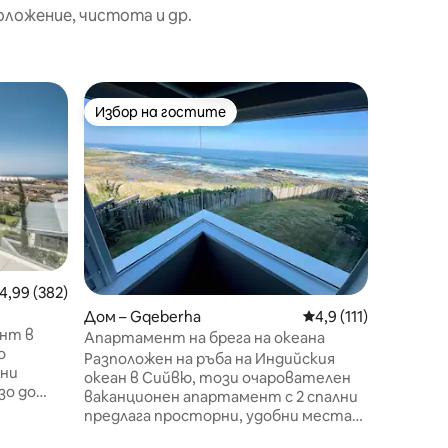
оложение, чистота и др.
Ваканци
Избор на гостите
Избо
тите
Избор на гостите
Най-по
erha
Ваканци
Гкеберх
Здравей
Елизабет! Направете прест
PE уник
изберет
частно 
сърцето 
се на сп
това ую
редна оценка: 4,99 от 5, 382 отзива
4,99 (382)
работно
Дом – Gqeberha
Средна оценка: 4,9 
4,9 (111)
басейн и
нт в
настаняв
Апартамент на брега на океана
о
самосто
Разположен на ръба на Индийския
зни
Разработ
океан в Сийвю, този очарователен
зо до
съвреме
ваканционен апартамент с 2 спални
оборудв
предлага просторни, удобни места
рей“,
осигуря
за настаняване на самообслужване.