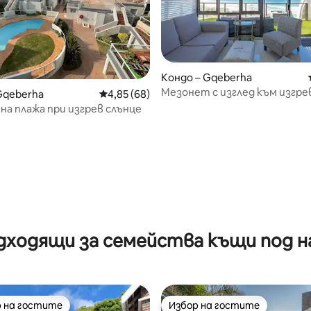
Кондо – Gqeberha
Мезонет с изглед към изгре
Gqeberha
Средна оценка: 4,85 от 5, 68 отзива
4,85 (68)
на плажа при изгрев слънце
от 5, 65 отзива
дходящи за семейства къщи под н
 на гостите
Избор на гостите