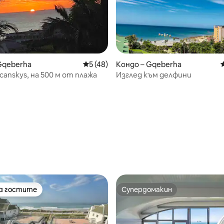
т 5, 194 отзива
Gqeberha
Средна оценка: 5 от 5, 48 отзива
5 (48)
Кондо – Gqeberha
canskys, на 500 м от плажа
Изглед към делфини
на гостите
Супердомакин
на гостите
Супердомакин