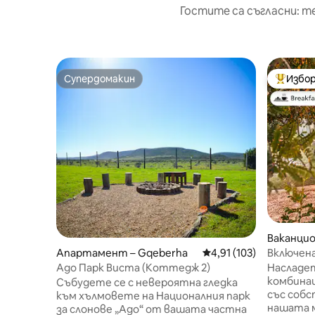
Гостите са съгласни: т
Супердомакин
Избор
Супердомакин
Най-поп
Ваканцио
a
Включена
Апартамент – Gqeberha
Средна оценка: 4,91 о
4,91 (103)
в провин
Насладе
Адо Парк Виста (Коттедж 2)
комбина
Събудете се с невероятна гледка
със собс
към хълмовете на Националния парк
нашата м
за слонове „Адо“ от вашата частна