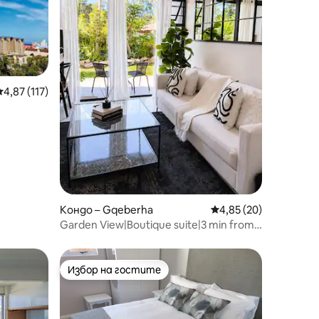
Средна оценка: 4,87 от 5, 117 отзива
4,87 (117)
Кондо – Gqeberha
Средна оценка: 4,85
4,85 (20)
Garden View|Boutique suite|3 min from
Airport
Избор на гостите
Избор на гостите