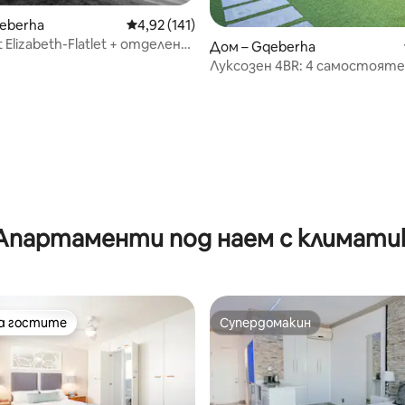
eberha
Средна оценка: 4,92 от 5, 141 отзива
4,92 (141)
rt Elizabeth-Flatlet + отделен
Дом – Gqeberha
Луксозен 4BR: 4 самостояте
безплатен паркинг и бърз Wi
т 5, 152 отзива
Апартаменти под наем с климати
на гостите
Супердомакин
на гостите
Супердомакин