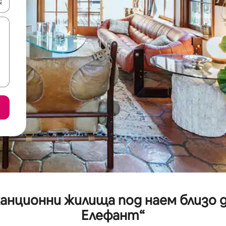
е клавишите със стрелки нагоре и надолу или навигирайте с д
анционни жилища под наем близо 
Елефант“