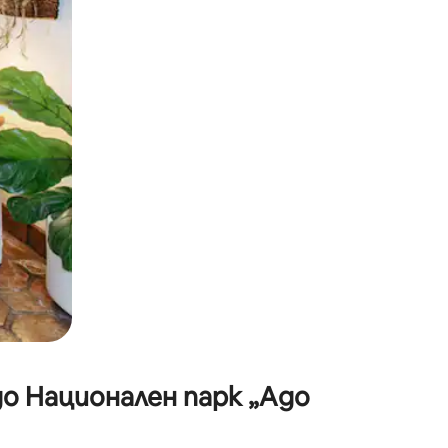
окосване или плъзгане.
до Национален парк „Адо