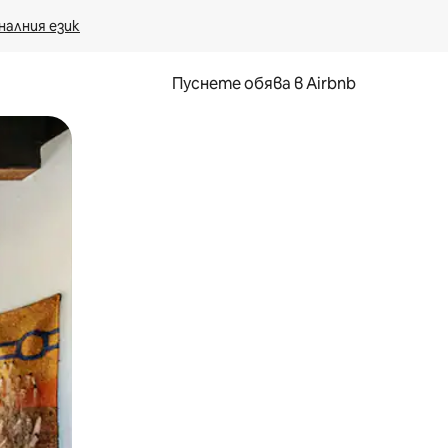
налния език
Пуснете обява в Airbnb