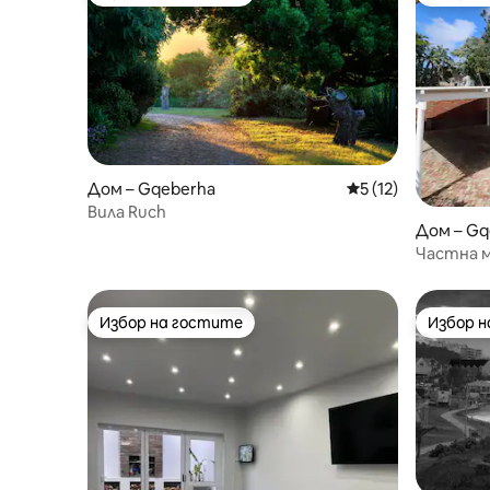
Избор на гостите
Най-поп
Дом – Gqeberha
Средна оценка: 5 
5 (12)
Вила Ruch
Дом – Gq
Частна м
район б
Избор на гостите
Избор 
Избор на гостите
Избор 