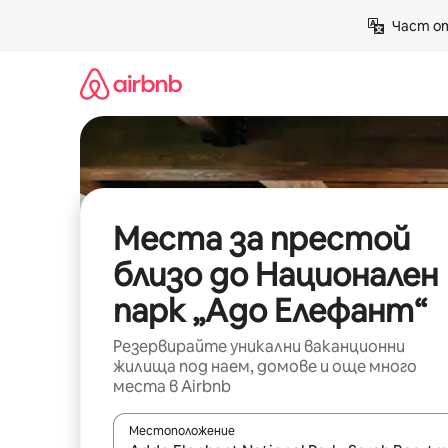
Пропускане
Част от
към
съдържанието
Места за престой
близо до Национален
парк „Адо Елефант“
Резервирайте уникални ваканционни
жилища под наем, домове и още много
места в Airbnb
Местоположение