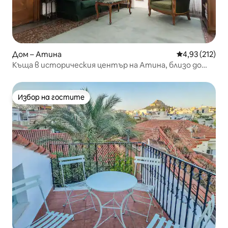
Дом – Атина
Средна оценка
4,93 (212)
Къща в историческия център на Атина, близо до
Акропола и Тесейон
Избор на гостите
Избор на гостите