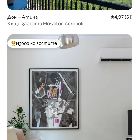
Дом – Атина
Средна оценк
4,97 (61)
Къщи за гости Mosaikon Acropoli
Избор на гостите
Най-популярен избор на гостите