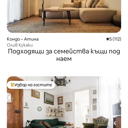
Кондо – Атина
Средна оце
5 (112)
Олив Кукаки
Подходящи за семейства къщи под
наем
Избор на гостите
Най-популярен избор на гостите