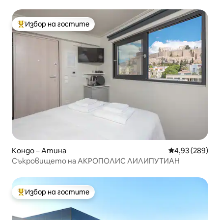
St“ в близост до Плака
Избор на гостите
Най-популярен избор на гостите
Кондо – Атина
Средна оценка
4,93 (289)
Съкровището на АКРОПОЛИС ЛИЛИПУТИАН
Избор на гостите
Най-популярен избор на гостите