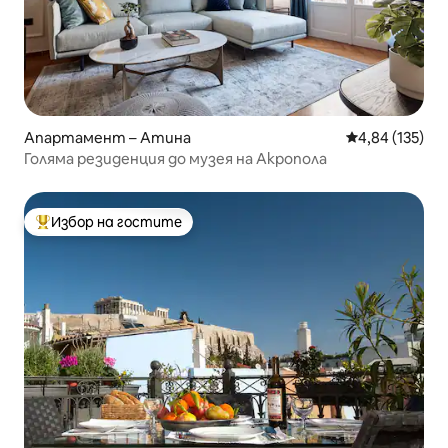
Апартамент – Атина
Средна оценка
4,84 (135)
Голяма резиденция до музея на Акропола
Избор на гостите
Най-популярен избор на гостите