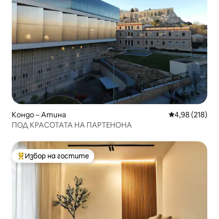
Кондо – Атина
Средна оценка
4,98 (218)
ПОД КРАСОТАТА НА ПАРТЕНОНА
Избор на гостите
Най-популярен избор на гостите