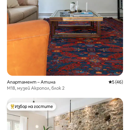
Апартамент – Атина
Средна оц
5 (46)
M18, музей Акропол, блок 2
Избор на гостите
Най-популярен избор на гостите