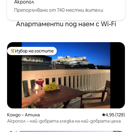
Акропол
Препоръчвано от 740 местни жители
Апартаменти под наем с Wi-Fi
Избор на гостите
Най-популярен избор на гостите
Кондо – Атина
Средна оценка
4,95 (129)
Акропол – най-добрата гледка на най-добрата цена