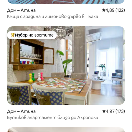
Дом – Атина
Средна оценка
4,89 (122)
Къща с градина и лимоново дърво в Плака
Избор на гостите
Най-популярен избор на гостите
Дом – Атина
Средна оценка
4,97 (173)
Бутиков апартамент близо до Акропола