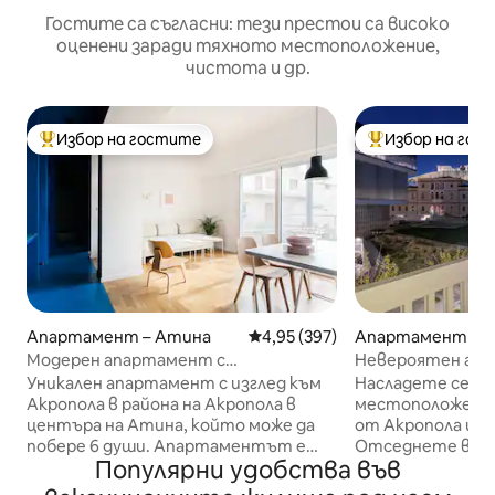
Гостите са съгласни: тези престои са високо
оценени заради тяхното местоположение,
чистота и др.
Избор на гостите
Избор на гос
Най-популярен избор на гостите
Най-популярен 
Апартамент – Атина
Средна оценка: 4,95 от 5, 397
4,95 (397)
Апартамент – 
Модерен апартамент с
Невероятен ап
2 спални/2 бани с изглед към
Акропола с изгл
Уникален апартамент с изглед към
Насладете се н
Акропола
Акропола в района на Акропола в
местоположение,
центъра на Атина, който може да
от Акропола и м
побере 6 души. Апартаментът е
Отседнете в це
Популярни удобства във
чисто нов вътре (ремонт през 2018
само на 250 м от
г.) и е само на 3 метра от музея и
от музея на Акр