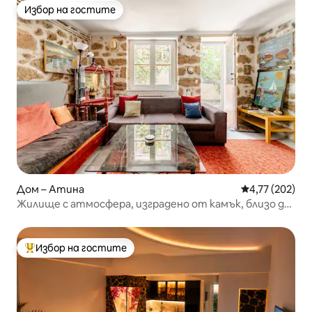
Избор на гостите
Избор на гостите
Дом – Атина
Средна оценка
4,77 (202)
Жилище с атмосфера, изградено от камък, близо до
Акропола, 70 кв. м.
Избор на гостите
Най-популярен избор на гостите