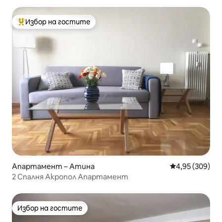
Избор на гостите
Най-популярен избор на гостите
Апартамент – Атина
Средна оценка
4,95 (309)
2 Спалня Акропол Апартамент
Избор на гостите
Избор на гостите