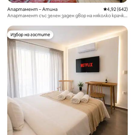
Апартамент – Атина
Средна оценка
4,92 (642)
Апартамент със зелен заден двор на няколко крачки
от Акропола
Избор на гостите
Избор на гостите