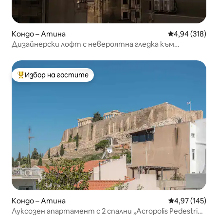
Кондо – Атина
Средна оценка
4,94 (318)
Дизайнерски лофт с невероятна гледка към
Акропола – Псири
Избор на гостите
Най-популярен избор на гостите
Кондо – Атина
Средна оценка
4,97 (145)
Луксозен апартамент с 2 спални „Acropolis Pedestrian