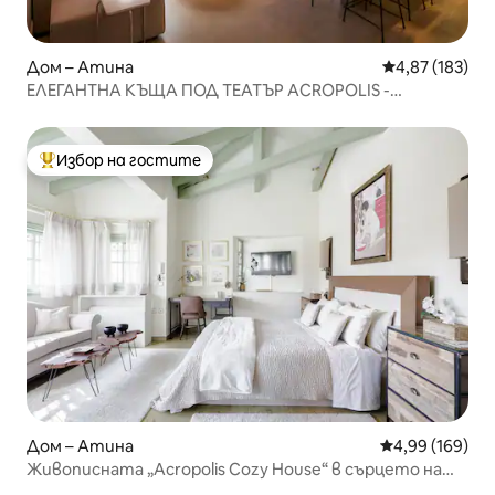
Дом – Атина
Средна оценка
4,87 (183)
ЕЛЕГАНТНА КЪЩА ПОД ТЕАТЪР ACROPOLIS -
HERODION
Избор на гостите
Най-популярен избор на гостите
Дом – Атина
Средна оценка
4,99 (169)
Живописната „Acropolis Cozy House“ в сърцето на
Плака