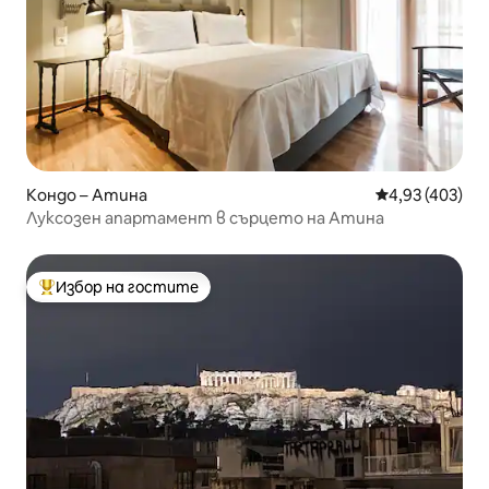
Кондо – Атина
Средна оценка
4,93 (403)
Луксозен апартамент в сърцето на Атина
Избор на гостите
Най-популярен избор на гостите