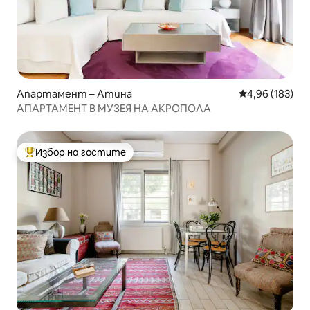
Апартамент – Атина
Средна оценка
4,96 (183)
АПАРТАМЕНТ В МУЗЕЯ НА АКРОПОЛА
Избор на гостите
Най-популярен избор на гостите