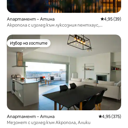
Апартамент – Атина
Средна оценк
4,95 (39)
Акропола с изглед към луксозния пентхаус,
панорамен изглед !!
Избор на гостите
Избор на гостите
Апартамент – Атина
Средна оценка
4,95 (375)
Мезонет с изглед към Акропола, Алики