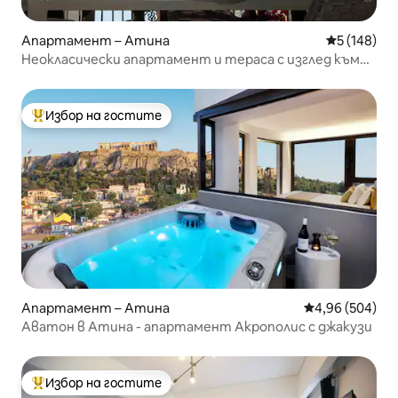
Апартамент – Атина
Средна оце
5 (148)
Неокласически апартамент и тераса с изглед към
Партенон и Акропола
Избор на гостите
Най-популярен избор на гостите
Апартамент – Атина
Средна оценка
4,96 (504)
Аватон в Атина - апартамент Акрополис с джакузи
Избор на гостите
Най-популярен избор на гостите