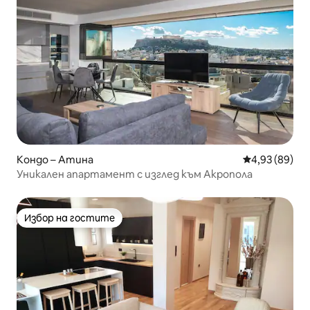
Кондо – Атина
Средна оценк
4,93 (89)
Уникален апартамент с изглед към Акропола
Избор на гостите
Избор на гостите