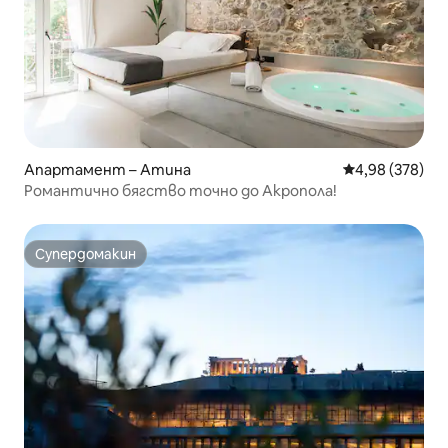
Апартамент – Атина
Средна оценка
4,98 (378)
Романтично бягство точно до Акропола!
Супердомакин
Супердомакин