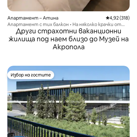
Апартамент – Атина
Средна оценка
4,92 (318)
Апартамент с тих балкон • На няколко крачки от
Други страхотни ваканционни
Акропола и метрото
жилища под наем близо до Музей на
Акропола
Избор на гостите
Избор на гостите