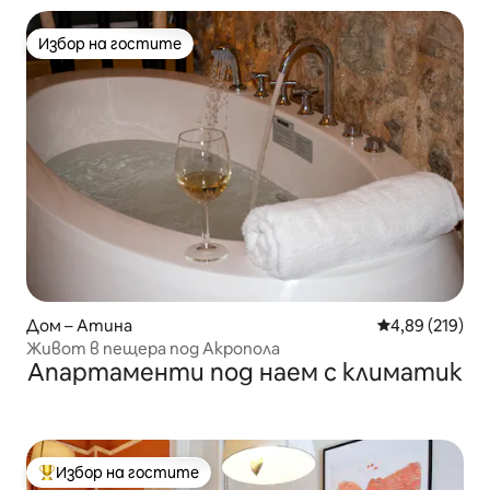
Избор на гостите
Избор на гостите
Дом – Атина
Средна оценка
4,89 (219)
Живот в пещера под Акропола
Апартаменти под наем с климатик
Избор на гостите
Най-популярен избор на гостите