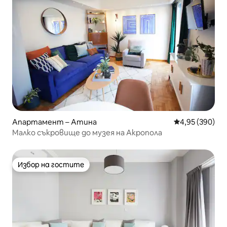
Апартамент – Атина
Средна оценка
4,95 (390)
Малко съкровище до музея на Акропола
Избор на гостите
Избор на гостите