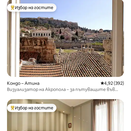
Избор на гостите
Най-популярен избор на гостите
Кондо – Атина
Средна оценка
4,92 (392)
Визуализатор на Акропола – за пътуващите във
времето!
Избор на гостите
Най-популярен избор на гостите