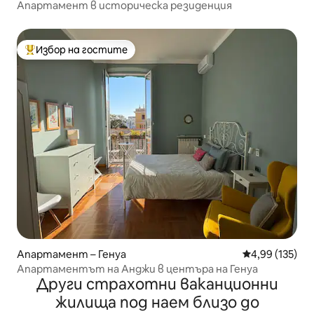
Апартамент в историческа резиденция
Избор на гостите
Най-популярен избор на гостите
Апартамент – Генуа
Средна оценка
4,99 (135)
Апартаментът на Анджи в центъра на Генуа
Други страхотни ваканционни
жилища под наем близо до