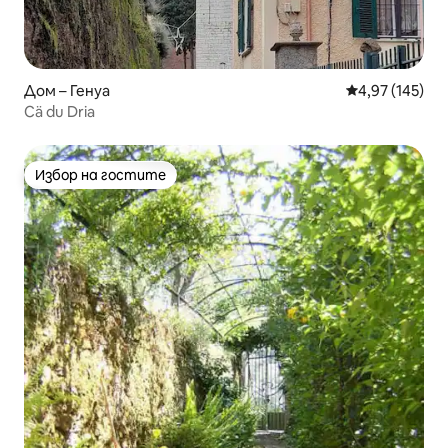
Дом – Генуа
Средна оценка
4,97 (145)
Cä du Dria
Избор на гостите
Избор на гостите