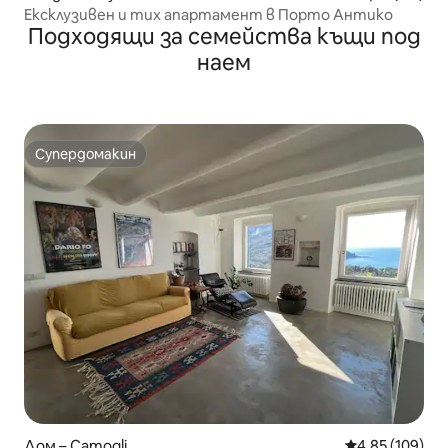
Ексклузивен и тих апартамент в Порто Антико
Подходящи за семейства къщи под
наем
Супердомакин
Супердомакин
Дом – Camogli
Средна оценка
4,85 (109)