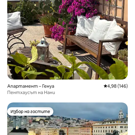
Апартамент – Генуа
Средна оценка
4,98 (146)
Пентхаусът на Нани
Избор на гостите
Избор на гостите