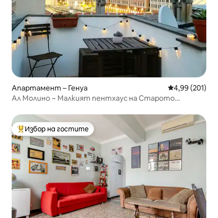
Апартамент – Генуа
Средна оценка
4,99 (201)
Ал Молино ~ Малкият пентхаус на Старото
пристанище
Избор на гостите
Най-популярен избор на гостите