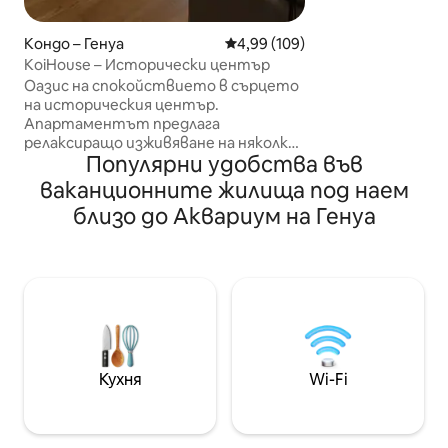
минималистична,
подчертавайки 
Кондо – Генуа
Средна оценка: 4,99 от 5, 109
4,99 (109)
дизайн от висок к
KoiHouse – Исторически център
Забележителен 
Оазис на спокойствието в сърцето
стъклен куб, „ок
на историческия център.
всекидневната,
Апартаментът предлага
спалня, създава
релаксиращо изживяване на няколко
на гнездо. Парки
Популярни удобства във
крачки от музеи, ресторанти,
пеша. Забележка
исторически магазини, аквариум,
обществена цена
ваканционните жилища под наем
катедрала и др. Намирайки се на 6 -
приблизително 5
близо до Аквариум на Генуа
ия етаж, с асансьор, можете да се
любувате на гледката към
покривите и да се насладите на
неповторимата атмосфера,
особено на летните нощи. Стаята
с френско легло и всекидневната с
разтегателен диван се отдават на
настаняване на семейства с деца,
двойки, приятели или необвързани.
Кухня
Wi-Fi
CITRA: 010025 - LT -5185 Национален
документ за самоличност:
IT010025C2AWDA3HXH