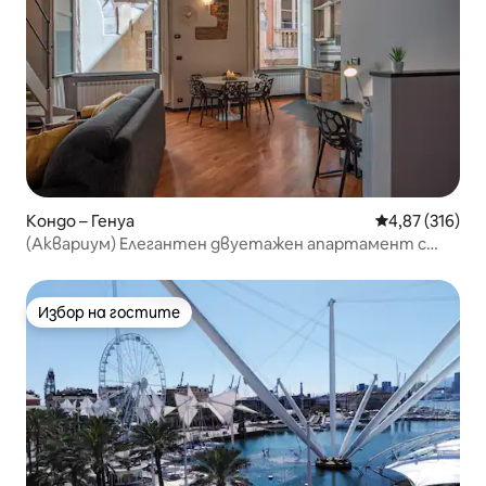
Кондо – Генуа
Средна оценка
4,87 (316)
(Аквариум) Елегантен двуетажен апартамент с
вана в стаята
Избор на гостите
Избор на гостите