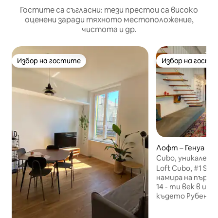
Гостите са съгласни: тези престои са високо
оценени заради тяхното местоположение,
чистота и др.
Избор на гостите
Избор на гости
Избор на гостите
Избор на гости
Лофт – Генуа
Cubo, уникален 
безплатно парк
Loft Cubo, #1 Suit
намира на първи
14 - ти век в ис
където Рубенс н
Това нетипично
място може да с