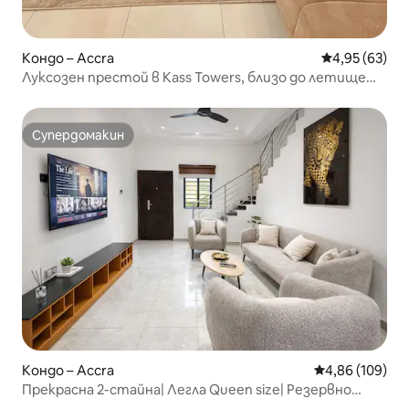
Кондо – Accra
Средна оценк
4,95 (63)
Луксозен престой в Kass Towers, близо до летище
АКРА
Супердомакин
Супердомакин
Кондо – Accra
Средна оценка
4,86 (109)
Прекрасна 2-стайна| Легла Queen size| Резервно
захранване | Wi-Fi