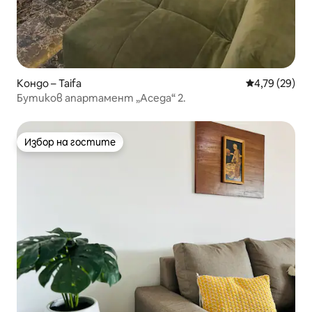
Кондо – Taifa
Средна оценк
4,79 (29)
Бутиков апартамент „Аседа“ 2.
Избор на гостите
Избор на гостите