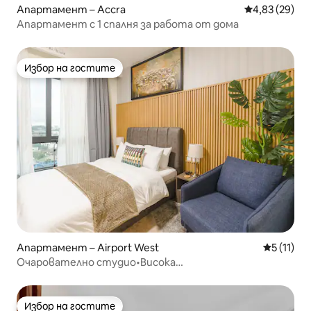
Апартамент – Accra
Средна оценк
4,83 (29)
Апартамент с 1 спалня за работа от дома
Избор на гостите
Избор на гостите
Апартамент – Airport West
Средна оц
5 (11)
Очарователно студио•Висока
сигурност•Хармония•Летище W
Избор на гостите