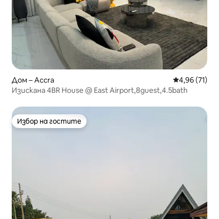
Дом – Accra
Средна оценк
4,96 (71)
Изискана 4BR House @ East Airport,8guest,4.5bath
Избор на гостите
Избор на гостите