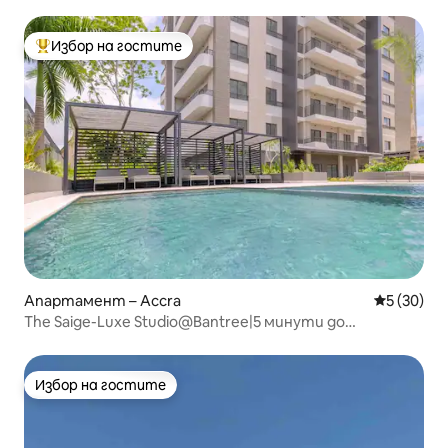
5 минути от летището
Избор на гостите
Най-популярен избор на гостите
Апартамент – Accra
Средна оц
5 (30)
The Saige-Luxe Studio@Bantree|5 минути до
летището|Басейн
Избор на гостите
Избор на гостите