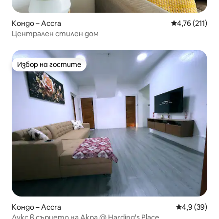
Кондо – Accra
Средна оценка
4,76 (211)
Централен стилен дом
Избор на гостите
Избор на гостите
Кондо – Accra
Средна оцен
4,9 (39)
Лукс в сърцето на Акра @ Harding's Place