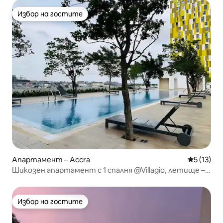
Избор на гостите
Избор на гостите
Апартамент – Accra
Средна оц
5 (13)
Шикозен апартамент с 1 спалня @Villagio, летище –
Акра
Избор на гостите
Избор на гостите