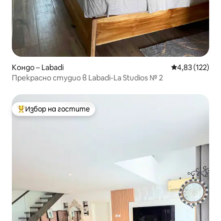
Кондо – Labadi
Средна оценка
4,83 (122)
Прекрасно студио в Labadi-La Studios № 2
Избор на гостите
Най-популярен избор на гостите