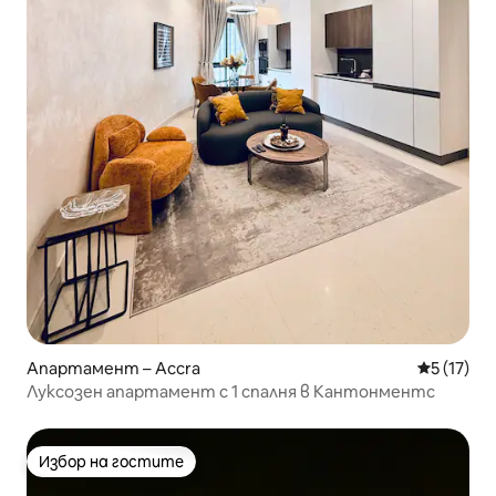
Апартамент – Accra
Средна оц
5 (17)
Луксозен апартамент с 1 спалня в Кантонментс
Избор на гостите
Избор на гостите