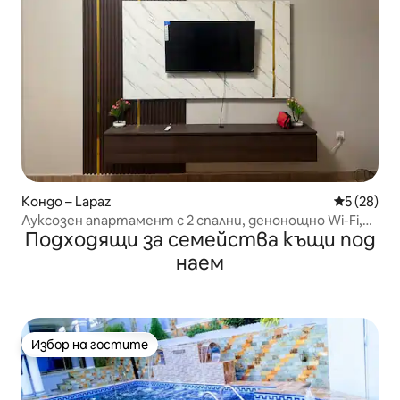
Кондо – Lapaz
Средна оц
5 (28)
Луксозен апартамент с 2 спални, денонощно Wi-Fi,
Подходящи за семейства къщи под
напълно оборудвана кухня, топла вода
наем
Избор на гостите
Избор на гостите