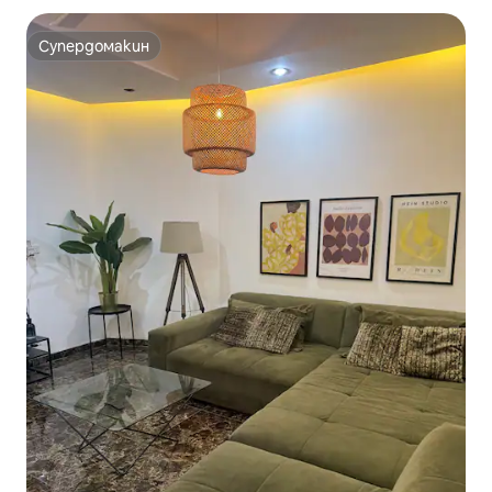
Супердомакин
Супердомакин