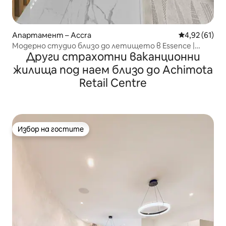
Апартамент – Accra
Средна оценк
4,92 (61)
Модерно студио близо до летището в Essence |
Други страхотни ваканционни
Басейн, фитнес, Wi-Fi
жилища под наем близо до Achimota
Retail Centre
Избор на гостите
Избор на гостите