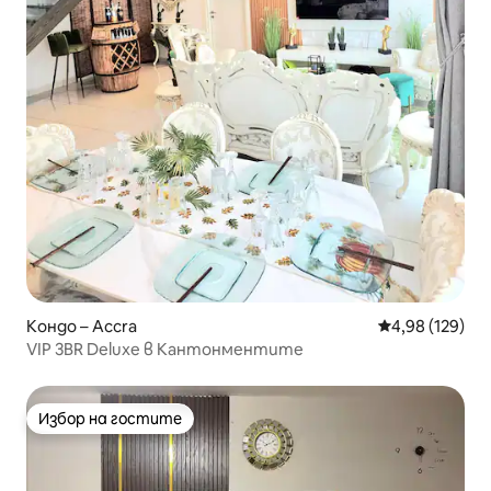
Кондо – Accra
Средна оценка
4,98 (129)
VIP 3BR Deluxe в Кантонментите
Избор на гостите
Избор на гостите