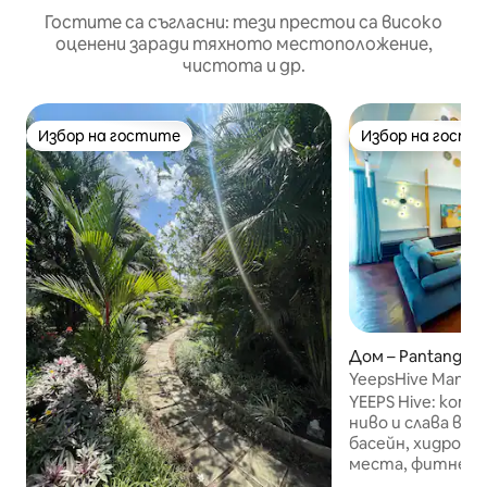
Гостите са съгласни: тези престои са високо
оценени заради тяхното местоположение,
чистота и др.
Избор на гостите
Избор на гости
Избор на гостите
Избор на гости
Дом – Pantang W
YeepsHive Mansio
игри, салон и фи
YEEPS Hive: ком
ниво и слава в н
басейн, хидромас
места, фитнес за
тенис на маса, м