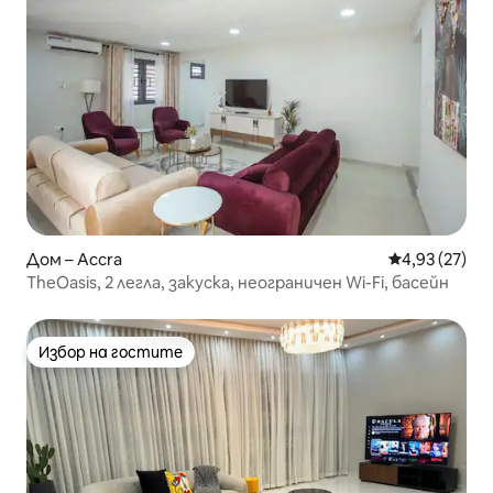
Дом – Accra
Средна оценк
4,93 (27)
TheOasis, 2 легла, закуска, неограничен Wi-Fi, басейн
Избор на гостите
Избор на гостите