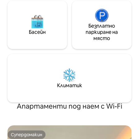
Безплатно
Басейн
паркиране на
място
Климатик
Апартаменти под наем с Wi-Fi
Супердомакин
Супердомакин