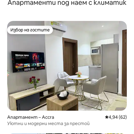
Апартаменти под наем с климатик
Избор на гостите
Избор на гостите
Апартамент – Accra
Средна оценк
4,94 (62)
Уютни и модерни места за престой