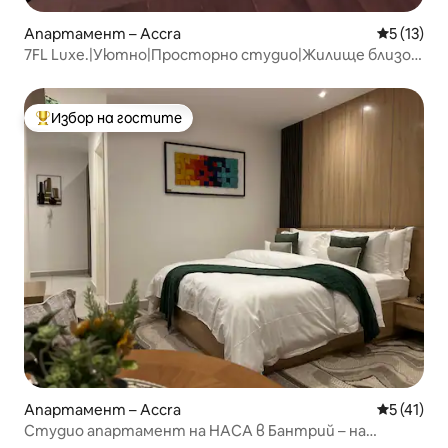
Апартамент – Accra
Средна оц
5 (13)
7FL Luxe.|Уютно|Просторно студио|Жилище близо
до летището
Избор на гостите
Най-популярен избор на гостите
Апартамент – Accra
Средна оц
5 (41)
Студио апартамент на НАСА в Бантрий – на