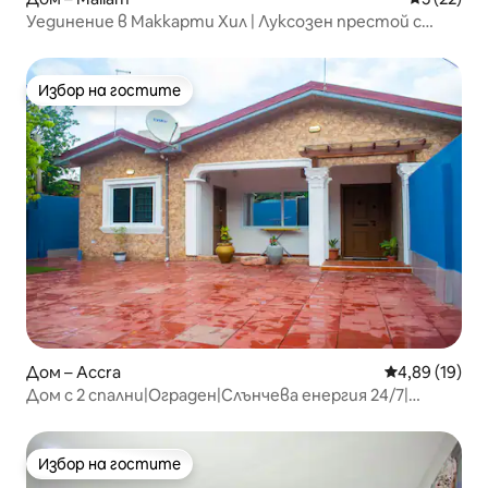
Уединение в Маккарти Хил | Луксозен престой с
басейн
Избор на гостите
Избор на гостите
Дом – Accra
Средна оценк
4,89 (19)
Дом с 2 спални|Ограден|Слънчева енергия 24/7|
Външен салон
Избор на гостите
Избор на гостите