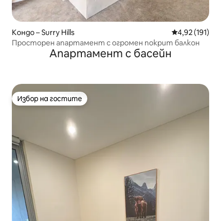
Кондо – Surry Hills
Средна оценка
4,92 (191)
Просторен апартамент с огромен покрит балкон
Апартамент с басейн
Избор на гостите
Избор на гостите