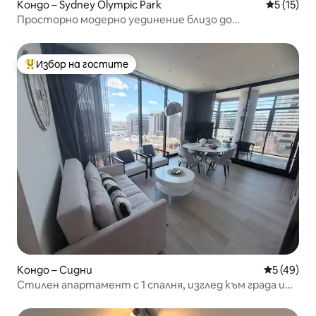
Кондо – Sydney Olympic Park
Средна оц
5 (15)
Просторно модерно уединение близо до
Олимпийския парк в Сидни
Избор на гостите
Най-популярен избор на гостите
Кондо – Сидни
Средна оц
5 (49)
Стилен апартамент с 1 спалня, изглед към града и
балкон