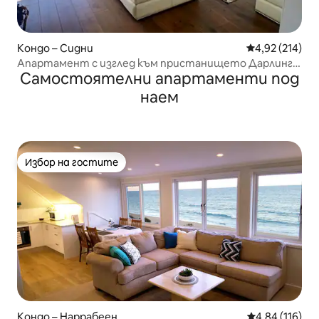
Кондо – Сидни
Средна оценка
4,92 (214)
Апартамент с изглед към пристанището Дарлинг
Самостоятелни апартаменти под
близо до ICC и Star
наем
Избор на гостите
Избор на гостите
Кондо – Наррабеен
Средна оценка
4,84 (116)