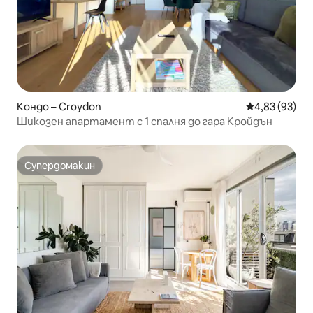
Кондо – Croydon
Средна оценк
4,83 (93)
Шикозен апартамент с 1 спалня до гара Кройдън
Супердомакин
Супердомакин