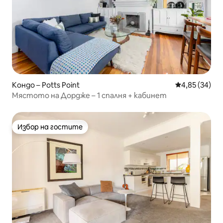
Кондо – Potts Point
Средна оценк
4,85 (34)
Мястото на Дордже – 1 спалня + кабинет
Избор на гостите
Избор на гостите