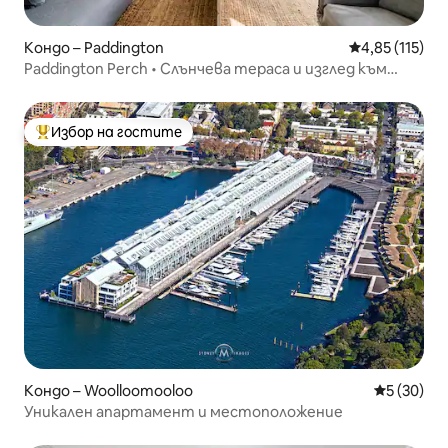
Кондо – Paddington
Средна оценка
4,85 (115)
Paddington Perch • Слънчева тераса и изглед към
пристанището
Избор на гостите
Най-популярен избор на гостите
Кондо – Woolloomooloo
Средна оц
5 (30)
Уникален апартамент и местоположение