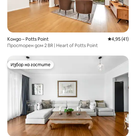
Кондо – Potts Point
Средна оценк
4,95 (41)
Просторен дом 2 BR | Heart of Potts Point
Избор на гостите
Избор на гостите