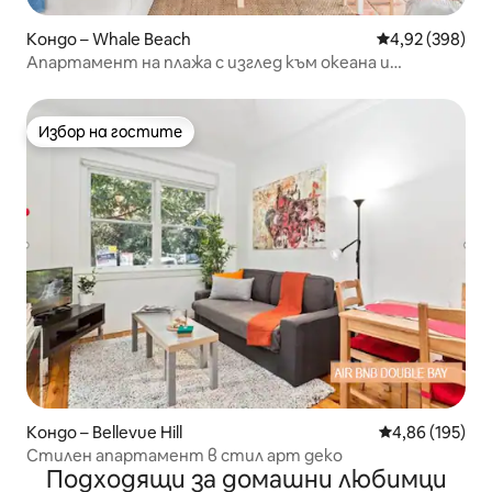
Кондо – Whale Beach
Средна оценка
4,92 (398)
Апартамент на плажа с изглед към океана и
китовете
Избор на гостите
Избор на гостите
Кондо – Bellevue Hill
Средна оценка
4,86 (195)
Стилен апартамент в стил арт деко
Подходящи за домашни любимци