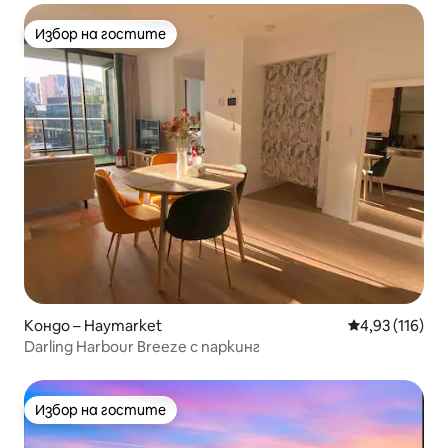
Избор на гостите
Избор на гостите
Кондо – Haymarket
Средна оценка
4,93 (116)
Darling Harbour Breeze с паркинг
Избор на гостите
Избор на гостите