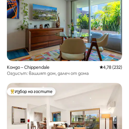
Кондо – Chippendale
Средна оценка
4,78 (232)
Оазисът: вашият дом, далеч от дома
Избор на гостите
Най-популярен избор на гостите