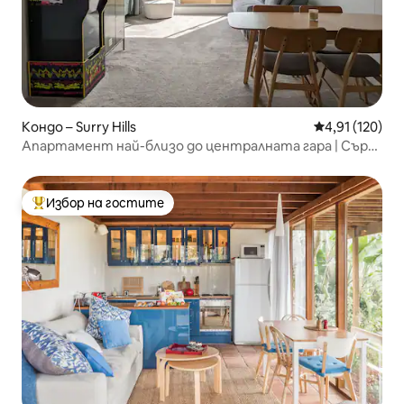
Кондо – Surry Hills
Средна оценка
4,91 (120)
Апартамент най-близо до централната гара | Съри
Хилс
Избор на гостите
Най-популярен избор на гостите