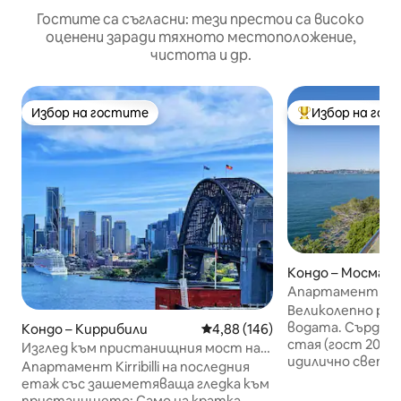
Гостите са съгласни: тези престои са високо
оценени заради тяхното местоположение,
чистота и др.
Избор на гостите
Избор на гос
Избор на гостите
Най-популярен 
Кондо – Мосман
Апартамент на п
невероятни пан
Великолепно рай
водата. Сърдечн
Кондо – Киррибили
Средна оценка: 4,88 от 5, 146
4,88 (146)
стая (гост 2017 г
Изглед към пристанищния мост на
идилично светил
Сидни и Операта｜1 паркинг
Апартамент Kirribilli на последния
Отделен домаше
етаж със зашеметяваща гледка към
спално бельо и 
пристанището: Само на кратка