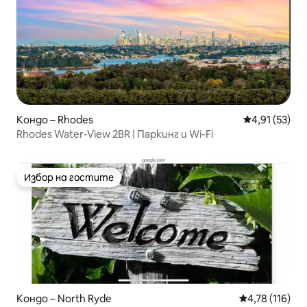
Кондо – Rhodes
Средна оценк
4,91 (53)
Rhodes Water-View 2BR | Паркинг и Wi-Fi
Избор на гостите
Избор на гостите
Кондо – North Ryde
Средна оценка
4,78 (116)