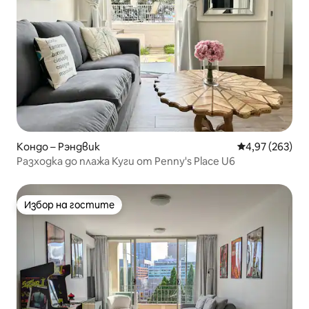
Кондо – Рэндвик
Средна оценка
4,97 (263)
Разходка до плажа Куги от Penny's Place U6
Избор на гостите
Избор на гостите