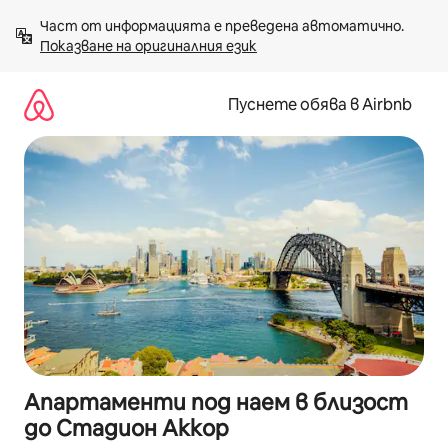
Пропускане
Част от информацията е преведена автоматично. 
към
Показване на оригиналния език
съдържанието
Пуснете обява в Airbnb
Апартаменти под наем в близост
до Стадион Аккор