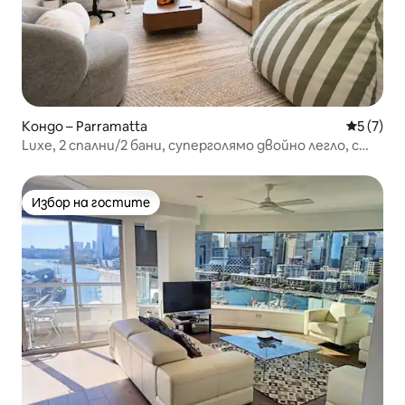
Кондо – Parramatta
Средна о
5 (7)
Luxe, 2 спални/2 бани, суперголямо двойно легло, с
гледка, басейн, спа, сауна
Избор на гостите
Избор на гостите