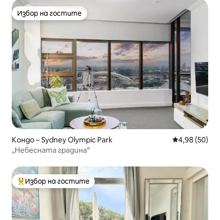
Избор на гостите
Избор на гостите
Кондо – Sydney Olympic Park
Средна оценк
4,98 (50)
„Небесната градина“
Избор на гостите
Най-популярен избор на гостите