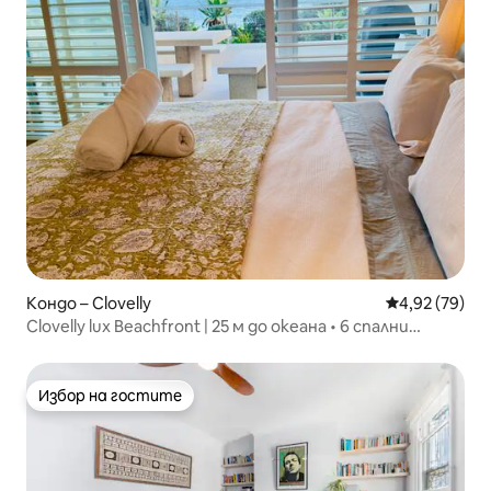
Кондо – Clovelly
Средна оценк
4,92 (79)
Clovelly lux Beachfront | 25 м до океана • 6 спални
места
Избор на гостите
Избор на гостите