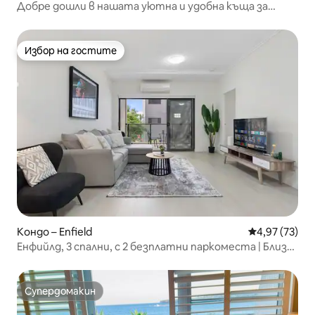
Добре дошли в нашата уютна и удобна къща за
гости
Избор на гостите
Избор на гостите
Кондо – Enfield
Средна оценк
4,97 (73)
Енфийлд, 3 спални, с 2 безплатни паркоместа | Близо
до влака
Супердомакин
Супердомакин