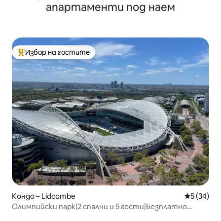
апартаменти под наем
Избор на гостите
Най-популярен избор на гостите
Кондо – Lidcombe
Средна оц
5 (34)
Олимпийски парк|2 спални и 5 гости|Безплатно
паркиране|Изглед към града