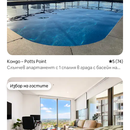
Кондо – Potts Point
Средна оц
5 (74)
Слънчев апартамент с 1 спалня в града с басейн на
покрива
Избор на гостите
Избор на гостите