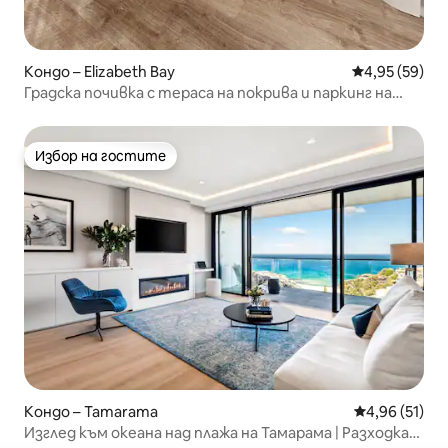
Кондо – Elizabeth Bay
Средна оценк
4,95 (59)
Градска почивка с тераса на покрива и паркинг на
улицата
Избор на гостите
Избор на гостите
Кондо – Tamarama
Средна оценк
4,96 (51)
Изглед към океана над плажа на Тамарама | Разходка