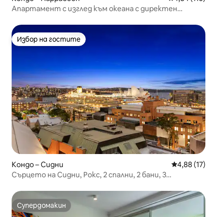
Апартамент с изглед към океана с директен
достъп до плажа; 11
Избор на гостите
Избор на гостите
Кондо – Сидни
Средна оценк
4,88 (17)
Сърцето на Сидни, Рокс, 2 спални, 2 бани, 3
тоалетни, 1 паркинг, с великолепна тераса с гледка
Супердомакин
Супердомакин