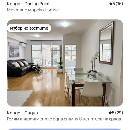
Кондо – Darling Point
Средна оц
5 (16)
Мечтано морско кътче
Избор на гостите
Избор на гостите
Кондо – Сидни
Средна оц
5 (29)
Голям апартамент с една спалня в центъра на града