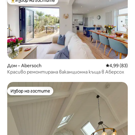
Избор на гостите
Най-популярен избор на гостите
Дом – Abersoch
Средна оценк
4,99 (83)
Красиво ремонтирана ваканционна къща в Аберсох
Избор на гостите
Избор на гостите