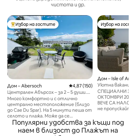
чистота и др.
Избор на гостите
Избор на гости
Най-популярен избор на гостите
Избор на гости
Дом – Isle of Angl
Уютна ваканцион
Дом – Abersoch
Средна оценка: 4,87 от 5, 150
4,87 (150)
и удивителна гл
СПЕЦИАЛНИ ЗИМ
Централен Абърсох – за 2 – 5 души.
ОКТОМВРИ 2026 Г.
Допускат се кучета.
Много комфортно и с отлично
ВЕЧЕ СА НАЛОЖЕНИ Бъдете б
централно местоположение (близо
не пропускайте
до Cae Du Spar). На 5 минути пеша от
почивка с Pass t
селото и плажа. Може да се
Уелс. Отстъпки за престои от
Популярни удобства за къщи под
настанят до 5 души – на
3,4,5,7 до 28 дни
1 суперголямо двойно легло,
наем в близост до Плажът на
удължите престо
1 единично легло и 1 двуетажно легло