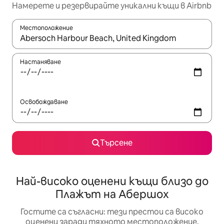
Намерете и резервирайте уникални къщи в Airbnb
Местоположение
Когато резултатите се покажат, използвайте клавишите 
Настаняване
Освобождаване
Търсене
Най-високо оценени къщи близо до
Плажът на Абершох
Гостите са съгласни: тези престои са високо
оценени заради тяхното местоположение,