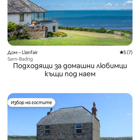
Дом – Llanfair
Средна о
5 (7)
Sarn-Badrig
Подходящи за домашни любимци
къщи под наем
Избор на гостите
Избор на гостите