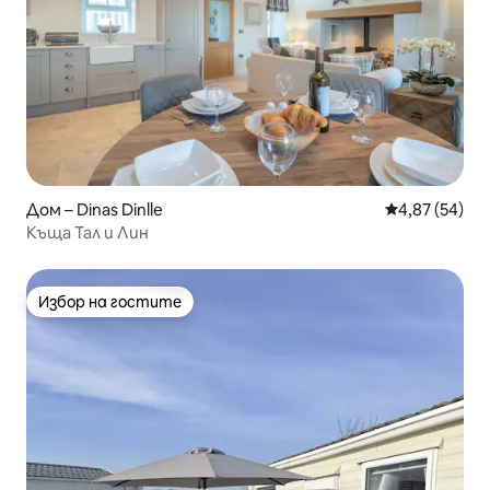
Дом – Dinas Dinlle
Средна оценк
4,87 (54)
Къща Тал и Лин
Избор на гостите
Избор на гостите