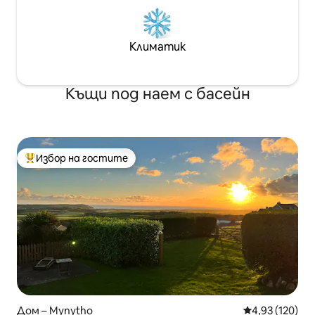
Климатик
Къщи под наем с басейн
Избор на гостите
Най-популярен избор на гостите
Дом – Mynytho
Средна оценка
4,93 (120)