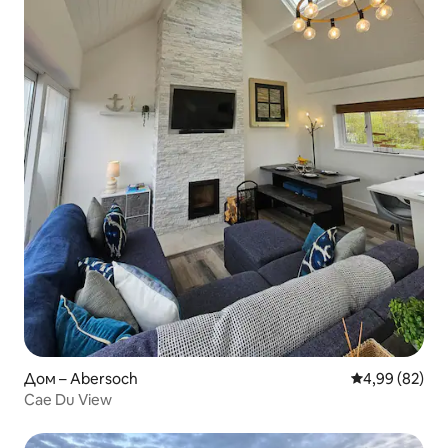
Дом – Abersoch
Средна оценк
4,99 (82)
Cae Du View