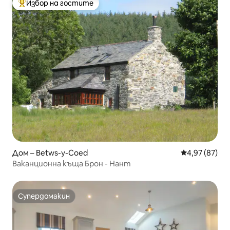
Избор на гостите
Най-популярен избор на гостите
Дом – Betws-y-Coed
Средна оценк
4,97 (87)
Ваканционна къща Брон - Нант
Супердомакин
Супердомакин