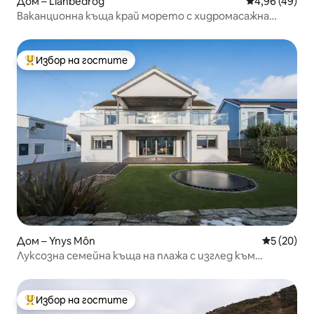
Дом – Llanbedrog
Средна оценк
4,96 (49)
Ваканционна къща край морето с хидромасажна
вана, близо до Аберсох
Избор на гостите
Най-популярен избор на гостите
Дом – Ynys Môn
Средна оц
5 (20)
Луксозна семейна къща на плажа с изглед към
морето – 8 спални
Избор на гостите
Най-популярен избор на гостите