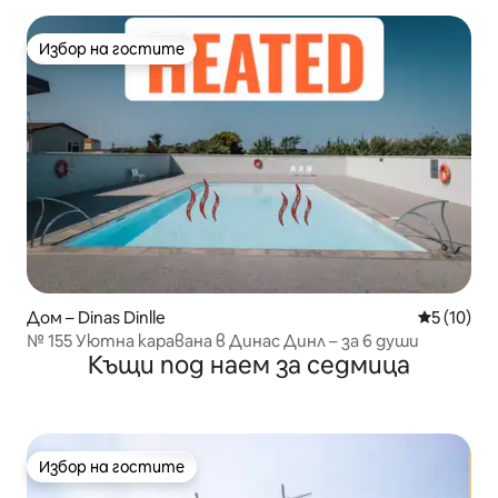
Избор на гостите
Избор на гостите
Дом – Dinas Dinlle
Средна оц
5 (10)
№ 155 Уютна каравана в Динас Динл – за 6 души
Къщи под наем за седмица
Избор на гостите
Избор на гостите