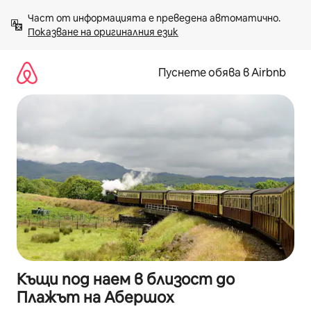
Пропускане
Част от информацията е преведена автоматично. 
към
Показване на оригиналния език
съдържанието
Пуснете обява в Airbnb
Къщи под наем в близост до
Плажът на Абершох