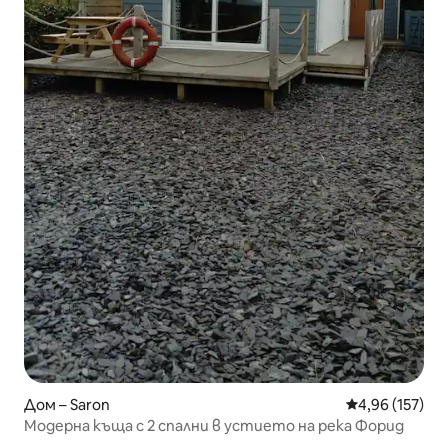
Дом – Saron
Средна оценка
4,96 (157)
Модерна къща с 2 спални в устието на река Форид