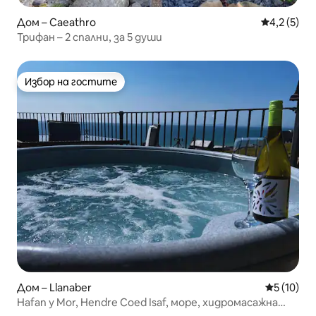
Дом – Caeathro
Средна оце
4,2 (5)
Трифан – 2 спални, за 5 души
Избор на гостите
Избор на гостите
Дом – Llanaber
Средна оц
5 (10)
Hafan y Mor, Hendre Coed Isaf, море, хидромасажна
вана, басейн