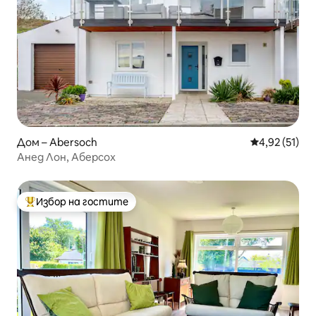
Дом – Abersoch
Средна оценк
4,92 (51)
Анед Лон, Аберсох
Избор на гостите
Най-популярен избор на гостите