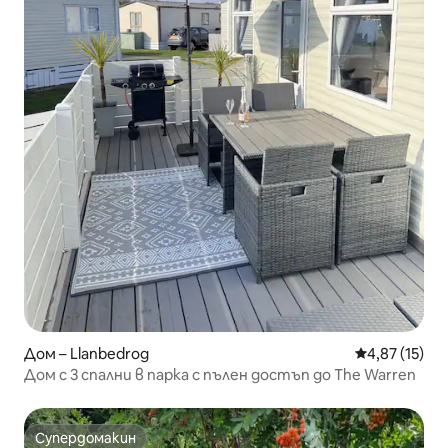
Дом – Llanbedrog
Средна оценк
4,87 (15)
Дом с 3 спални в парка с пълен достъп до The Warren
Супердомакин
Супердомакин