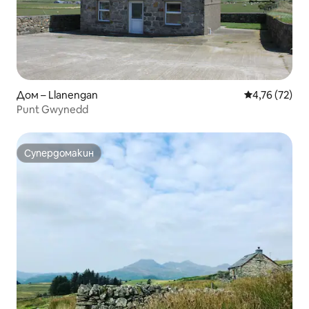
Дом – Llanengan
Средна оценк
4,76 (72)
Punt Gwynedd
Супердомакин
Супердомакин