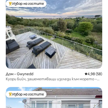
Избор на гостите
Най-популярен избор на гостите
Дом – Gwynedd
Средна оценк
4,98 (58)
Куори Бийч, зашеметяващи изгледи към морето –
къща
Избор на гостите
Най-популярен избор на гостите