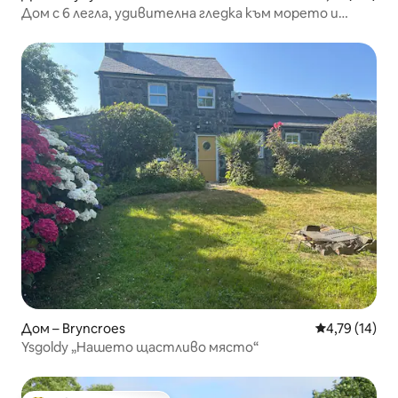
Дом с 6 легла, удивителна гледка към морето и
басейн
Дом – Bryncroes
Средна оценк
4,79 (14)
Ysgoldy „Нашето щастливо място“