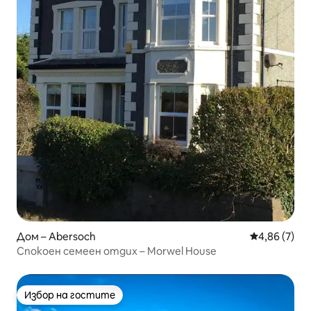
Дом – Abersoch
Средна оцен
4,86 (7)
Спокоен семеен отдих – Morwel House
Избор на гостите
Избор на гостите