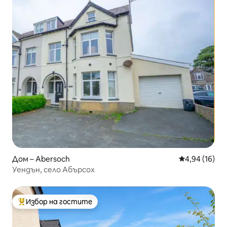
Дом – Abersoch
Средна оценк
4,94 (16)
Уендън, село Абърсох
Избор на гостите
Най-популярен избор на гостите