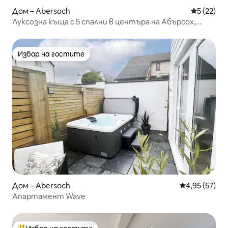
Дом – Abersoch
Средна оц
5 (22)
Луксозна къща с 5 спални в центъра на Абърсох,
хидромасажна вана, плаж
Избор на гостите
Избор на гостите
Дом – Abersoch
Средна оценк
4,95 (57)
Апартамент Wave