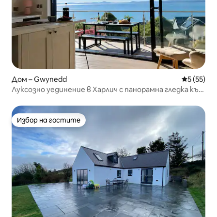
Дом – Gwynedd
Средна оц
5 (55)
Луксозно уединение в Харлич с панорамна гледка към
морето
Избор на гостите
Избор на гостите