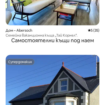
Дом – Abersoch
Средна оц
5 (35)
Семейна ваканционна къща „Тай Корнел“.
Самостоятелни къщи под наем
Супердомакин
Супердомакин