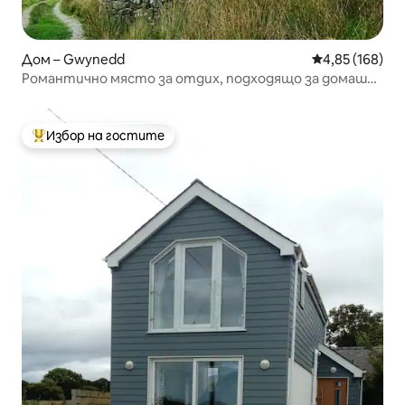
Дом – Gwynedd
Средна оценка
4,85 (168)
Романтично място за отдих, подходящо за домашни
любимци, с уникални гледки и Wi-Fi
Избор на гостите
Най-популярен избор на гостите