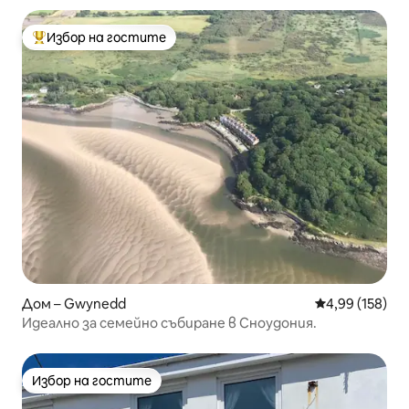
Избор на гостите
Най-популярен избор на гостите
Дом – Gwynedd
Средна оценка
4,99 (158)
Идеално за семейно събиране в Сноудония.
Избор на гостите
Избор на гостите